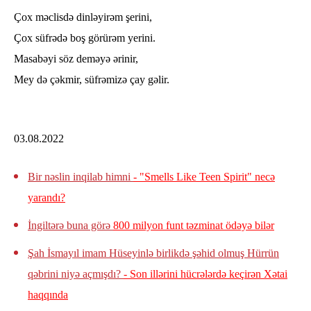
Çox məclisdə dinləyirəm şerini,
Çox süfrədə boş görürəm yerini.
Masabəyi söz deməyə ərinir,
Mey də çəkmir, süfrəmizə çay gəlir.
03.08.2022
Bir nəslin inqilab himni
- "Smells Like Teen Spirit" necə
yarandı?
İngiltərə buna görə
800 milyon funt təzminat ödəyə bilər
Şah İsmayıl imam Hüseyinlə birlikdə şəhid olmuş Hürrün
qəbrini niyə açmışdı?
- Son illərini hücrələrdə keçirən Xətai
haqqında