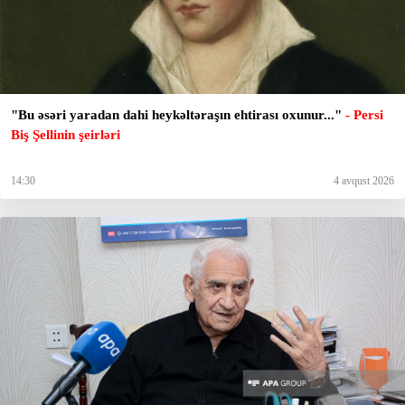
"Bu əsəri yaradan dahi heykəltəraşın ehtirası oxunur..."
- Persi
Biş Şellinin şeirləri
14:30
4 avqust 2026