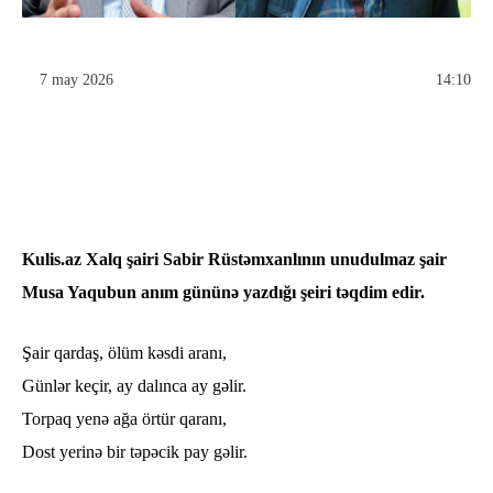
7 may 2026
14:10
Kulis.az Xalq şairi Sabir Rüstəmxanlının unudulmaz şair
Musa Yaqubun anım gününə yazdığı şeiri təqdim edir.
Şair qardaş, ölüm kəsdi aranı,
Günlər keçir, ay dalınca ay gəlir.
Torpaq yenə ağa örtür qaranı,
Dost yerinə bir təpəcik pay gəlir.