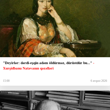
"Deyirlər: dərdi-eşqin adəm öldürməz, dürüstdür bu..."
-
Xurşidbanu Natəvanın qəzəlləri
15:00
6 avqust 2026