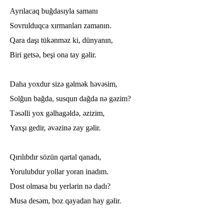
Ayrılacaq buğdasıyla samanı
Sovrulduqca xırmanları zamanın.
Qara daşı tükənməz ki, dünyanın,
Biri getsə, beşi ona tay gəlir.
Daha yoxdur sizə gəlmək həvəsim,
Solğun bağda, susqun dağda nə gəzim?
Təsəlli yox gəlhagəldə, əzizim,
Yaxşı gedir, əvəzinə zay gəlir.
Qırılıbdır sözün qartal qanadı,
Yorulubdur yollar yoran inadım.
Dost olmasa bu yerlərin nə dadı?
Musa desəm, boz qayadan hay gəlir.