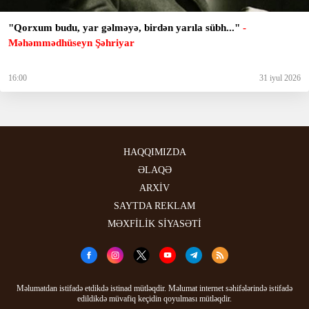
"Qorxum budu, yar gəlməyə, birdən yarıla sübh..."
-
Məhəmmədhüseyn Şəhriyar
16:00
31 iyul 2026
HAQQIMIZDA
ƏLAQƏ
ARXİV
SAYTDA REKLAM
MƏXFİLİK SİYASƏTİ
Məlumatdan istifadə etdikdə istinad mütləqdir. Məlumat internet səhifələrində istifadə
edildikdə müvafiq keçidin qoyulması mütləqdir.