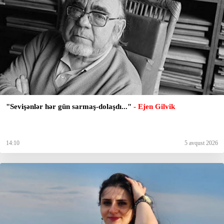
"Sevişənlər hər gün sarmaş-dolaşdı..."
- Ejen Gilvik
14:10
5 avqust 2026