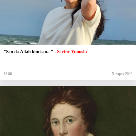
"Sən də Allah kimisən..."
- Sevinc Yunuslu
13:00
5 avqust 2026