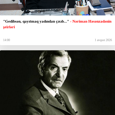
"Gedibsәn, qayıtmaq yadından çıxıb..."
- Nəriman Həsənzadənin
şeirləri
14:00
1 avqust 2026