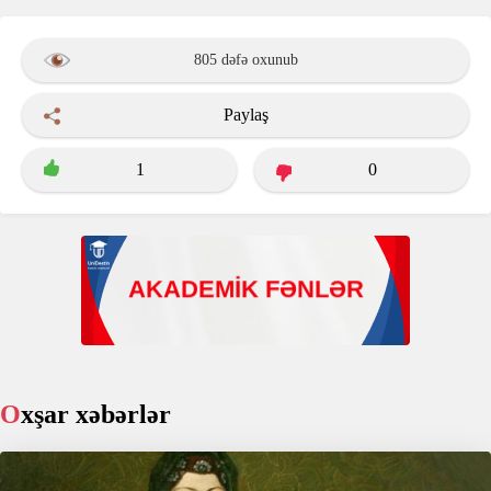
805 dəfə oxunub
Paylaş
1
0
Oxşar xəbərlər