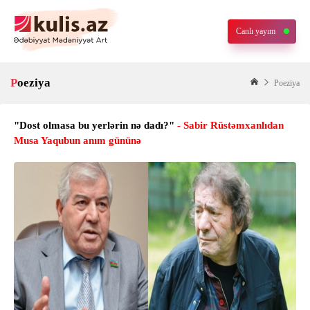
Canlı yayım
Poeziya
Poeziya
"Dost olmasa bu yerlərin nə dadı?"
- Sabir Rüstəmxanlıdan
Musa Yaqubun anım gününə