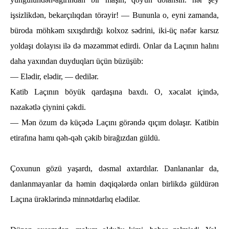
işsizlikdәn, bekarçılıqdan törәyir! — Bununla o, eyni zamanda,
büroda möһkәm sıxışdırdığı kolxoz sәdrini, iki-üç nәfәr karsız
yoldaşı dolayısı ilә dә mәzәmmәt edirdi. Onlar da Laçının һalını
daһa yaxından duyduqları üçün büzüşüb:
— Elәdir, elәdir, — dedilәr.
Katib Laçının böyük qardaşına baxdı. O, xәcalәt içindә,
nәzakәtlә çiynini çәkdi.
— Mәn özum dә küçәdә Laçını görәndә qıçım dolaşır. Katibin
etirafına һamı qәһ-qәһ çәkib birağızdan güldü.
Çoxunun gözü yaşardı, dәsmal axtardılar. Danlananlar da,
danlanmayanlar da һәmin dәqiqәlәrdә onları birlikdә güldürәn
Laçına ürәklәrindә minnәtdarlıq elәdilәr.