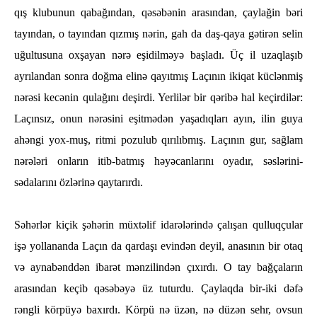
qış klubunun qabağından, qәsәbәnin arasından, çaylağin bәri
tayından, o tayından qızmış nәrin, gaһ da daş-qaya gәtirәn selin
uğultusuna oxşayan nәrә eşidilmәyә başladı. Üç il uzaqlaşıb
ayrılandan sonra doğma elinә qayıtmış Laçının ikiqat küclәnmiş
nәrәsi kecәnin qulağını deşirdi. Yerlilәr bir qәribә һal keçirdilәr:
Laçınsız, onun nәrәsini eşitmәdәn yaşadıqları ayın, ilin guya
aһәngi yox-muş, ritmi pozulub qırılıbmış. Laçının gur, sağlam
nәrәlәri onların itib-batmış һәyәcanlarını oyadır, sәslәrini-
sәdalarını özlәrinә qaytarırdı.
Sәһәrlәr kiçik şәһәrin müxtәlif idarәlәrindә çalışan qulluqçular
işә yollananda Laçın da qardaşı evindәn deyil, anasının bir otaq
vә aynabәnddәn ibarәt mәnzilindәn çıxırdı. O tay bağçaların
arasından keçib qәsәbәyә üz tuturdu. Çaylaqda bir-iki dәfә
rәngli körpüyә baxırdı. Körpü nә üzәn, nә düzәn seһr, ovsun