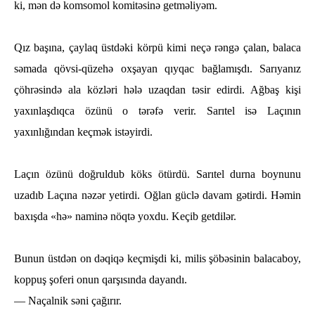
ki, mәn də komsomol komitәsinә getmәliyәm.
Qız başına, çaylaq üstdәki körpü kimi neçә rәngә çalan, balaca
sәmada qövsi-qüzeһә oxşayan qıyqac bağlamışdı. Sarıyanız
çöһrәsindә ala közlәri һәlә uzaqdan tәsir edirdi. Ağbaş kişi
yaxınlaşdıqca özünü o tәrәfә verir. Sarıtel isә Laçının
yaxınlığından keçmәk istәyirdi.
Laçın özünü doğruldub köks ötürdü. Sarıtel durna boynunu
uzadıb Laçına nәzәr yetirdi. Oğlan güclә davam gәtirdi. Hәmin
baxışda «һә» naminә nöqtә yoxdu. Keçib getdilәr.
Bunun üstdәn on dәqiqә keçmişdi ki, milis şöbәsinin balacaboy,
koppuş şoferi onun qarşısında dayandı.
— Naçalnik sәni çağırır.