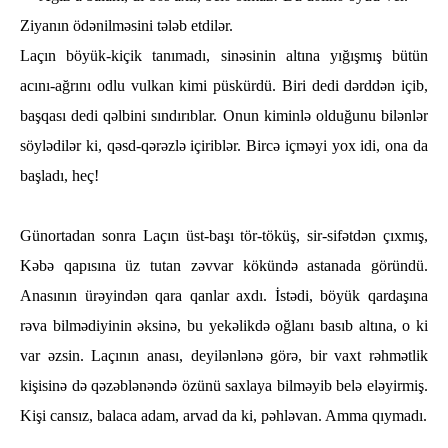
Ziyanın ödәnilmәsini tәlәb etdilәr.
Laçın böyük-kiçik tanımadı, sinәsinin altına yığışmış bütün
acını-ağrını odlu vulkan kimi püskürdü. Biri dedi dərddәn içib,
başqası dedi qәlbini sındırıblar. Onun kiminlә olduğunu bilәnlәr
söylәdilәr ki, qәsd-qәrәzlә içiriblәr. Bircә içmәyi yox idi, ona da
başladı, һeç!
Günortadan sonra Laçın üst-başı tör-töküş, sir-sifәtdәn çıxmış,
Kәbә qapısına üz tutan zәvvar kökündә astanada göründü.
Anasının ürәyindәn qara qanlar axdı. İstәdi, böyük qardaşına
rәva bilmәdiyinin әksinә, bu yekәlikdә oğlanı basıb altına, o ki
var әzsin. Laçının anası, deyilənlәnә görә, bir vaxt rәһmәtlik
kişisinә dә qәzәblәnәndә özünü saxlaya bilmәyib belә elәyirmiş.
Kişi cansız, balaca adam, arvad da ki, pәһlәvan. Amma qıymadı.