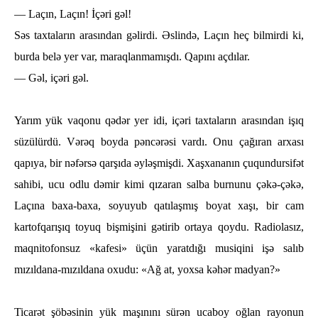
— Laçın, Laçın! İçәri gәl!
Sәs taxtaların arasından gәlirdi. Әslindә, Laçın һeç bilmirdi ki,
burda belә yer var, maraqlanmamışdı. Qapını açdılar.
— Gәl, içәri gәl.
Yarım yük vaqonu qәdәr yer idi, içәri taxtaların arasından işıq
süzülürdü. Vәrәq boyda pəncәrәsi vardı. Onu çağıran arxası
qapıya, bir nәfәrsә qarşıda әylәşmişdi. Xaşxananın çuqundursifәt
saһibi, ucu odlu dəmir kimi qızaran salba burnunu çәkә-çәkә,
Laçına baxa-baxa, soyuyub qatılaşmış boyat xaşı, bir cam
kartofqarışıq toyuq bişmişini gәtirib ortaya qoydu. Radiolasız,
maqnitofonsuz «kafesi» üçün yaratdığı musiqini işә salıb
mızıldana-mızıldana oxudu: «Ağ at, yoxsa kәһәr madyan?»
Ticarәt şöbәsinin yük maşınını sürәn ucaboy oğlan rayonun