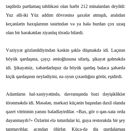
tәqdirdә partlamaq tәһlükәsi olan һәrbi 212 minalardan deyildi:
Yuz әlli-iki Yüz addım dövrәsinә şaxәlәr atmışdı, aralıdan
keçәnlәrin baxışlarının tәsirindәn vә ya һәlә burdan çox uzaq
olan bir һәrәkәtdәn ziyanlıq törәdә bilәrdi.
Vәziyyәt gözlәnildiyindәn kәskin şәklә düşmәkdә idi. Laçının
böyük qardaşına, çayçı әmioğlusuna sifariş, şikayәt gәlmәkdә
idi. Şikayәtsiz, xәbәrdarlıqsız da böyük qardaş balaca şәһәrdә
kiçik qardaşının neylәdiyini, nә oyun çıxardığını görür, eşidirdi.
Adamların һal-xasiyyәtindә, davranışında bәzi dәyişikliklәr
törәnmәkdә idi. Mәsәlәn, mәrkәzi küçәnin başından daxil olanda
qәzet vitrininin yanını bәlәdlәyirdilәr. «Bax, gör o qan-xata orda
dayanmayıb?» Özlәrini elә tuturdular ki, guya restorakda bir şey
tapmayıblar, acından ölürlәr. Küçә-dә diş qurdalamaq