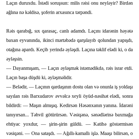
Laçın duruxdu. İstәdi soruşsun: milis rәisi onu neyləyir? Birdәn
ağlına nә kәldisә, şoferin arxasınca tәrpәndi.
Rәis qarabığ, sıx qarasaç, canlı adamdı. Laçını idarәnin һәyәtә
baxan eyvanında, ikinci mәrtәbәdә qarşılayıb qolundan yapışdı,
otağına apardı. Keçib yerindә әylәşdi. Laçına tәklif elәdi ki, o da
әylәşsin.
— Dayanmışam, — Laçın әylәşmәk istәmәdikdә, rәis israr etdi.
Laçın başa düşdü ki, әylәşmәlidir.
— Belәdir, — Laçının qardaşının dostu olan vә onunla iş yoldaşı
sayılan rәis Barxudarov әvvәlcә xeyli öyüd-nәsiһәt elәdi, sonra
bildirdi: — Maşın almışıq. Kedirsәn Hәsәnxanın yanına. İdarәni
tanıyırsan... Tәһvil götürürsәn. Vәsiqәnә, sәnәdlәrinә baxmağa
eһtiyac yoxdur, — şirin-şirin güldü. — Katibә göstәrmisәn
vәsiqәni. — Ona sataşdı. — Ağıllı-kamallı işlә. Maaşı bilirsәn, o