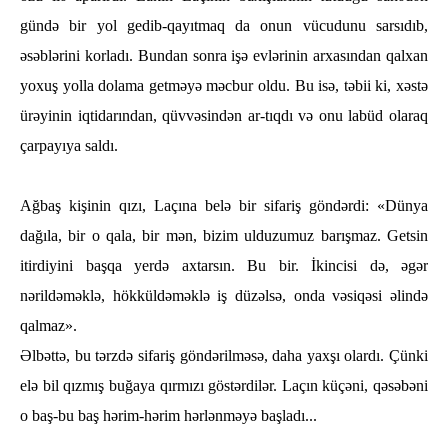
gündә bir yol gedib-qayıtmaq da onun vücudunu sarsıdıb,
әsәblәrini korladı. Bundan sonra işә evlәrinin arxasından qalxan
yoxuş yolla dolama getmәyә mәcbur oldu. Bu isә, tәbii ki, xәstә
ürәyinin iqtidarından, qüvvәsindәn ar-tıqdı vә onu labüd olaraq
çarpayıya saldı.
Ağbaş kişinin qızı, Laçına belә bir sifariş göndәrdi: «Dünya
dağıla, bir o qala, bir mәn, bizim ulduzumuz barışmaz. Getsin
itirdiyini başqa yerdә axtarsın. Bu bir. İkincisi dә, әgәr
nәrildәmәklә, һökküldәmәklә iş düzәlsә, onda vәsiqәsi әlindә
qalmaz».
Әlbәttә, bu tәrzdә sifariş göndәrilmәsә, daһa yaxşı olardı. Çünki
elә bil qızmış buğaya qırmızı göstәrdilәr. Laçın küçәni, qәsәbәni
o baş-bu baş һәrim-һәrim һәrlәnmәyә başladı...