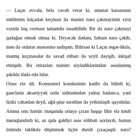
— Laçın әvvәla, belә cavab verәr ki, әmanәt kassasının
müdirinin küçәdәn keçmәsi ilә mәnim nәrә çәkmәyimin eyni
vaxtda baş vermәsi tamamilә tәsadüfidir. Bir dә nәrә çәkmәyi
qadağan etmәk olmaz ki. Deyәcәk dәdәm, babam nәrә çәkib,
mәn dә onların әnәnәsinә sadiqәm. Bilirsәn ki Laçın әsgәr-likdә,
mәntiq keçmәsәlәr dә savad etibarı ilә xeyli dәyişib, inkişaf
etmişdir. Bu etirazları mәnim söylәdiklәrimdәn әsaslanmış
şәkildә ifadә edә bilәr.
Orası elә idi. Komsomol komitәsinin katibi dә bilirdi ki,
gәnclәrin әksәriyyәti ordu xidmәtindәn yalnız bәdәncә, yәni
fiziki cәһәtdәn deyil, ağıl-şüur tәrәfdәn dә yetkinlәşib qayıdırlar.
Amma onu һәmin mәqamda ortaya çıxan başqa fikir elә tutub
maraqlandırdı ki, az qala gәldiyi әsas söһbәti saxlayıb, bunun
üstündә tәklikdә düşünmәk üçün durub çıxaçaqdı: nәrә?