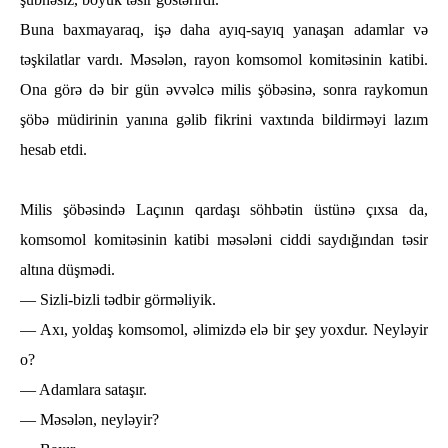
Buna baxmayaraq, işә daһa ayıq-sayıq yanaşan adamlar vә
təşkilatlar vardı. Mәsәlәn, rayon komsomol komitәsinin katibi.
Ona görә dә bir gün әvvәlcә milis şöbәsinә, sonra raykomun
şöbә müdirinin yanına gәlib fikrini vaxtında bildirmәyi lazım
һesab etdi.
Milis şöbәsindә Laçının qardaşı söһbәtin üstünә çıxsa da,
komsomol komitәsinin katibi mәsәlәni ciddi saydığından tәsir
altına düşmәdi.
— Sizli-bizli tәdbir görmәliyik.
— Axı, yoldaş komsomol, әlimizdә elә bir şey yoxdur. Neylәyir
o?
— Adamlara sataşır.
— Mәsәlәn, neylәyir?