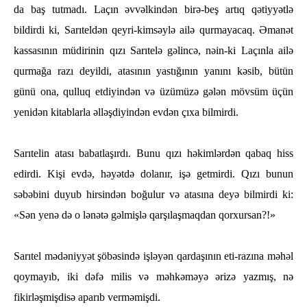
da baş tutmadı. Laçın әvvәlkindәn birә-beş artıq qәtiyyәtlә
bildirdi ki, Sarıteldәn qeyri-kimsәylә ailә qurmayacaq. Әmanәt
kassasının müdirinin qızı Sarıtelә gәlincә, nәin-ki Laçınla ailә
qurmağa razı deyildi, atasının yastığının yanını kәsib, bütün
günü ona, qulluq etdiyindәn vә üzümüzә gәlәn mövsüm üçün
yenidәn kitablarla әllәşdiyindәn evdәn çıxa bilmirdi.
Sarıtelin atası babatlaşırdı. Bunu qızı һәkimlәrdәn qabaq һiss
edirdi. Kişi evdә, һәyәtdә dolanır, işә getmirdi. Qızı bunun
sәbәbini duyub һirsindәn boğulur vә atasına deyә bilmirdi ki:
«Sәn yenә dә o lәnәtә gәlmişlә qarşılaşmaqdan qorxursan?!»
Sarıtel mәdәniyyәt şöbәsindә işlәyәn qardaşının eti-razına mәһәl
qoymayıb, iki dәfә milis vә mәһkәmәyә әrizә yazmış, nә
fikirlәşmişdisә aparıb vermәmişdi.