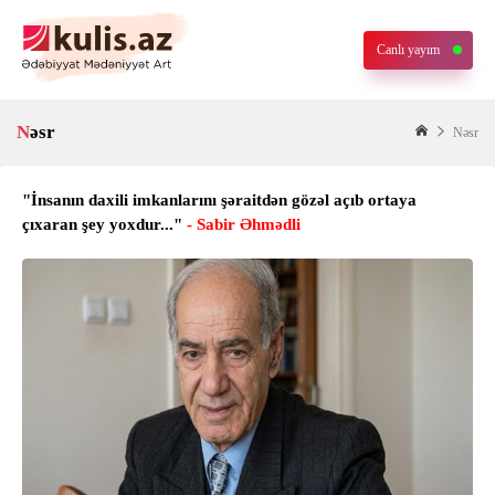
Canlı yayım
Nəsr
Nəsr
"İnsanın daxili imkanlarını şәraitdәn gözәl açıb ortaya
çıxaran şey yoxdur..."
- Sabir Əhmədli