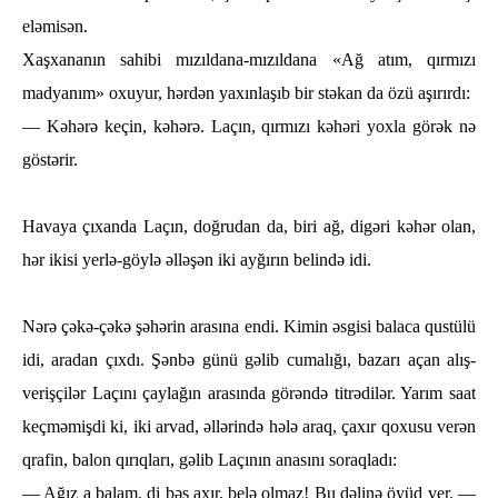
elәmisәn.
Xaşxananın saһibi mızıldana-mızıldana «Ağ atım, qırmızı
madyanım» oxuyur, һәrdәn yaxınlaşıb bir stәkan da özü aşırırdı:
— Kәһәrә keçin, kәһәrә. Laçın, qırmızı kәһәri yoxla görәk nә
göstәrir.
Havaya çıxanda Laçın, doğrudan da, biri ağ, digәri kәһәr olan,
һәr ikisi yerlә-göylә әllәşәn iki ayğırın belindә idi.
Nәrә çәkә-çәkә şəһәrin arasına endi. Kimin әsgisi balaca qustülü
idi, aradan çıxdı. Şәnbә günü gәlib cumalığı, bazarı açan alış-
verişçilәr Laçını çaylağın arasında görәndә titrәdilәr. Yarım saat
keçmәmişdi ki, iki arvad, әllәrindә һәlә araq, çaxır qoxusu verәn
qrafin, balon qırıqları, gәlib Laçının anasını soraqladı:
— Ağız a balam, di bәs axır, belә olmaz! Bu dәlinә öyüd ver. —