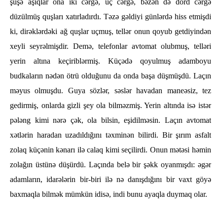
şüşә aşıqlar ona iki cәrgә, üç cәrgә, bәzәn dә dörd cәrgә
düzülmüş quşları xatırladırdı. Tәzә gәldiyi günlәrdә һiss etmişdi
ki, dirәklәrdәki ağ quşlar uçmuş, tellәr onun qoyub getdiyindәn
xeyli seyrәlmişdir. Demә, telefonlar avtomat olubmuş, tellәri
yerin altına keçiriblәrmiş. Küçәdә qoyulmuş adamboyu
budkaların nәdәn ötrü olduğunu da onda başa düşmüşdü. Laçın
mәyus olmuşdu. Guya sözlәr, sәslәr һavadan maneәsiz, tez
gedirmiş, onlarda gizli şey ola bilmәzmiş. Yerin altında isә istәr
pәlәng kimi nәrә çәk, ola bilsin, eşidilmәsin. Laçın avtomat
xәtlәrin һaradan uzadıldığını tәxminәn bilirdi. Bir şırım asfalt
zolaq küçәnin kәnarı ilә calaq kimi seçilirdi. Onun mәtәsi һәmin
zolağın üstünә düşürdü. Laçında belә bir şәkk oyanmışdı: әgәr
adamların, idarәlәrin bir-biri ilә nә danışdığını bir vaxt göyә
baxmaqla bilmәk mümkün idisә, indi bunu ayaqla duymaq olar.