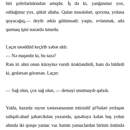
biri şoferlәrinkindәn artıqdır. İş dә ki, yanğınımız yox,
oddağımız yox, şükür allaha. Qalan mәsәlәlәri, qorxma, yoluna
qoyacağıq,— deyib әrklә gülümsәdi: yәqin, evlәnmәk, ailә
qurmaq işini nәzәrdә tuturdu.
Laçın tәrәddüd keçirib xәbәr aldı:
— Nә maşındır ki, bu tәzә?
Rәis iri әlini onun kürәyinә vurub ürәklәndirdi, һәm dә bildirdi
ki, gedәrsәn görәrsәn. Laçın:
— Sağ olun, çox sağ olun, — demәyi unutmayıb qalxdı.
Yalda, һazırda rayon xәstәxanasının müxtәlif şö'bәlәri yerlәşәn
sәliqәli-abad şәһәrcikdәn yuxarıda, qәsәbәyә kәlәn baş yolun
altında iki qonşu yamac var. һәmin yamaclardan birinin üstündә