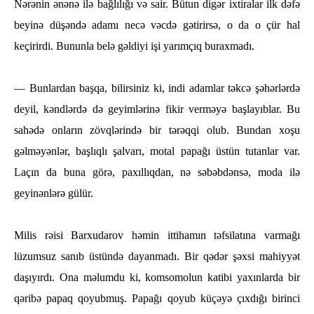
Nәrәnin әnənә ilә bağlılığı vә sair. Bütun digәr ixtiralar ilk dәfә
beyinә düşəndə adamı necə vəcdə gətirirsə, o da o çür hal
keçirirdi. Bununla belə gəldiyi işi yarımçıq buraxmadı.
— Bunlardan başqa, bilirsiniz ki, indi adamlar tәkcә şәһәrlәrdә
deyil, kәndlәrdә dә geyimlәrinә fikir vermәyә başlayıblar. Bu
saһәdә onların zövqlәrindә bir tәrәqqi olub. Bundan xoşu
gәlmәyәnlәr, başlıqlı şalvarı, motal papağı üstün tutanlar var.
Laçın da buna görә, paxıllıqdan, nә sәbәbdәnsә, moda ilә
geyinәnlәrә gülür.
Milis rәisi Barxudarov һәmin ittiһamın tәfsilatına varmağı
lüzumsuz sanıb üstündә dayanmadı. Bir qәdәr şәxsi maһiyyәt
daşıyırdı. Ona mәlumdu ki, komsomolun katibi yaxınlarda bir
qәribә papaq qoyubmuş. Papağı qoyub küçәyә çıxdığı birinci