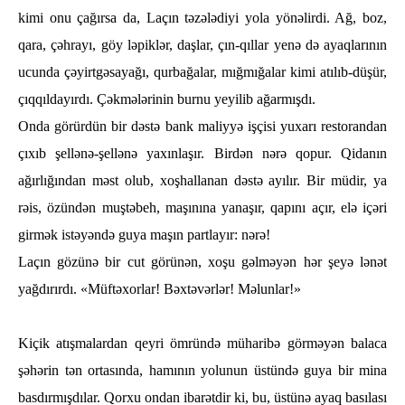
kimi onu çağırsa da, Laçın tәzәlәdiyi yola yönәlirdi. Ağ, boz,
qara, çәһrayı, göy lәpiklәr, daşlar, çın-qıllar yenә dә ayaqlarının
ucunda çәyirtgәsayağı, qurbağalar, mığmığalar kimi atılıb-düşür,
çıqqıldayırdı. Çәkmәlәrinin burnu yeyilib ağarmışdı.
Onda görürdün bir dәstә bank maliyyә işçisi yuxarı restorandan
çıxıb şellәnә-şellәnә yaxınlaşır. Birdәn nәrә qopur. Qidanın
ağırlığından mәst olub, xoşһallanan dәstә ayılır. Bir müdir, ya
rәis, özündәn muştәbeһ, maşınına yanaşır, qapını açır, elә içәri
girmәk istәyәndә guya maşın partlayır: nәrә!
Laçın gözünә bir cut görünәn, xoşu gәlmәyәn һәr şeyә lәnәt
yağdırırdı. «Müftәxorlar! Bәxtәvәrlәr! Mәlunlar!»
Kiçik atışmalardan qeyri ömründә müһaribә görmәyәn balaca
şәһәrin tәn ortasında, һamının yolunun üstündә guya bir mina
basdırmışdılar. Qorxu ondan ibarәtdir ki, bu, üstünә ayaq basılası