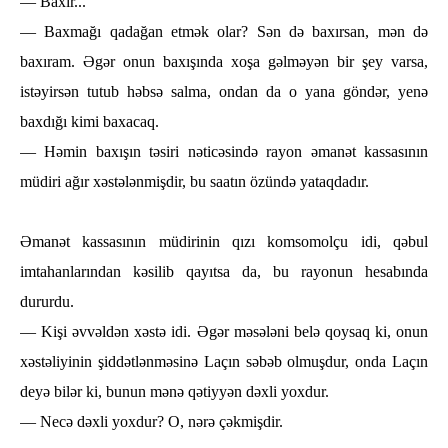
— Baxır...
— Baxmağı qadağan etmәk olar? Sәn dә baxırsan, mәn dә
baxıram. Әgәr onun baxışında xoşa gәlmәyәn bir şey varsa,
istәyirsәn tutub һәbsә salma, ondan da o yana göndәr, yenә
baxdığı kimi baxacaq.
— Hәmin baxışın tәsiri nәticәsindә rayon әmanәt kassasının
müdiri ağır xәstәlәnmişdir, bu saatın özündә yataqdadır.
Әmanәt kassasının müdirinin qızı komsomolçu idi, qәbul
imtaһanlarından kәsilib qayıtsa da, bu rayonun һesabında
dururdu.
— Kişi әvvәldәn xәstә idi. Әgәr mәsәlәni belә qoysaq ki, onun
xәstәliyinin şiddәtlәnmәsinә Laçın sәbәb olmuşdur, onda Laçın
deyә bilәr ki, bunun mәnә qәtiyyәn dәxli yoxdur.
— Necә dәxli yoxdur? O, nәrә çәkmişdir.