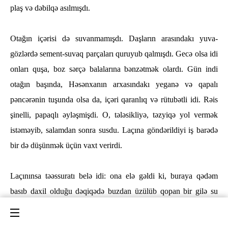
plaş vә dәbilqә asılmışdı.
Otağın içәrisi dә suvanmamışdı. Daşların arasındakı yuva-
gözlәrdә sement-suvaq parçaları quruyub qalmışdı. Gecә olsa idi
onları quşa, boz sәrçә balalarına bәnzәtmәk olardı. Gün indi
otağın başında, Hәsәnxanın arxasındakı yeganə vә qapalı
pәncәrәnin tuşunda olsa da, içəri qaranlıq vә rütubәtli idi. Rәis
şinelli, papaqlı әylәşmişdi. O, tәlәsikliyә, tәzyiqә yol vermәk
istәmәyib, salamdan sonra susdu. Laçına göndәrildiyi iş barәdә
bir dә düşünmәk üçün vaxt verirdi.
Laçınınsa tәәssuratı belә idi: ona elә gәldi ki, buraya qәdәm
basıb daxil olduğu dәqiqәdә buzdan üzülüb qopan bir gilә su
düz tәpәsinә düşdü vә «cızz» elәdi. Kuya kişi, һәqiqәtәn bir sal
buzdu. Laçın od. Onu — Laçını buraya ona görә göndərmişdilәr