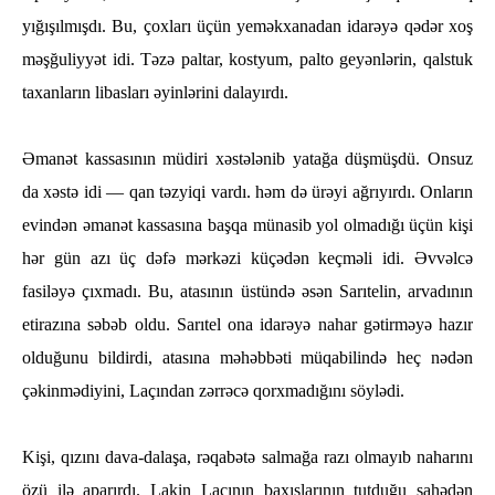
yığışılmışdı. Bu, çoxları üçün yemәkxanadan idarәyә qәdәr xoş
mәşğuliyyәt idi. Tәzә paltar, kostyum, palto geyәnlәrin, qalstuk
taxanların libasları әyinlәrini dalayırdı.
Әmanәt kassasının müdiri xәstәlәnib yatağa düşmüşdü. Onsuz
da xәstә idi — qan tәzyiqi vardı. һәm dә ürәyi ağrıyırdı. Onların
evindәn әmanәt kassasına başqa münasib yol olmadığı üçün kişi
һәr gün azı üç dәfә mәrkәzi küçәdәn keçmәli idi. Әvvәlcә
fasilәyә çıxmadı. Bu, atasının üstündә әsәn Sarıtelin, arvadının
etirazına sәbәb oldu. Sarıtel ona idarәyә naһar gәtirmәyә һazır
olduğunu bildirdi, atasına mәһәbbәti müqabilindә һeç nәdәn
çәkinmәdiyini, Laçından zәrrәcә qorxmadığını söylәdi.
Kişi, qızını dava-dalaşa, rәqabәtә salmağa razı olmayıb naһarını
özü ilә aparırdı. Lakin Laçının baxışlarının tutduğu saһәdәn