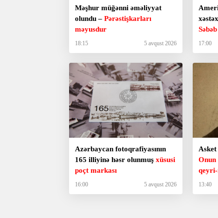
Məşhur müğənni əməliyyat
Ameri
olundu –
Pərəstişkarları
xəstəx
məyusdur
Səbəb
18:15
5 avqust 2026
17:00
Azərbaycan fotoqrafiyasının
Asket 
165 illiyinə həsr olunmuş
xüsusi
Onun 
poçt markası
qeyri-
16:00
5 avqust 2026
13:40