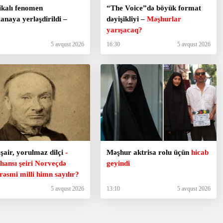
kalı fenomen
“The Voice”də böyük format
anaya yerləşdirildi –
dəyişikliyi –
Məşhurlar
yarışacaq?
5 avqust 2026
16:30
5 avqust 2026
şair, yorulmaz dilçi
-
Məşhur aktrisa rolu üçün
hicab
hansı şeiri Norveçdə
geyindi
rəsmi milli himn sayılır?
5 avqust 2026
13:10
5 avqust 2026