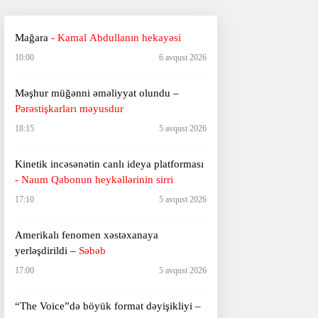
Mağara
- Kamal Abdullanın hekayəsi
10:00
6 avqust 2026
Məşhur müğənni əməliyyat olundu –
Pərəstişkarları məyusdur
18:15
5 avqust 2026
Kinetik incəsənətin canlı ideya platforması
- Naum Qabonun heykəllərinin sirri
17:10
5 avqust 2026
Amerikalı fenomen xəstəxanaya
yerləşdirildi –
Səbəb
17:00
5 avqust 2026
“The Voice”də böyük format dəyişikliyi –