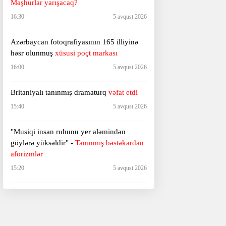
Məşhurlar yarışacaq?
16:30
5 avqust 2026
Azərbaycan fotoqrafiyasının 165 illiyinə
həsr olunmuş
xüsusi poçt markası
16:00
5 avqust 2026
Britaniyalı tanınmış dramaturq
vəfat etdi
15:40
5 avqust 2026
"Musiqi insan ruhunu yer aləmindən
göylərə yüksəldir" -
Tanınmış bəstəkardan
aforizmlər
15:20
5 avqust 2026
Ata və oğulun eyni filmdə "Oskar"
qazanmasının ilk nümunəsi -
Əlil
arabasında film çəkən rejissor kimdir?