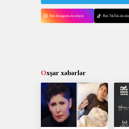
Bizi Instagram-da izləyin
Bizi TikTok-da izlə
Oxşar xəbərlər