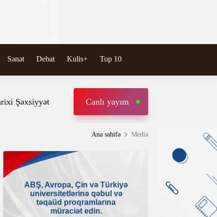
Sənət
Debat
Kulis+
Top 10
rixi Şəxsiyyət
Canlı yayım
Ana səhifə
Media