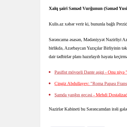
Xalq şairi Səməd Vurğunun (Səməd Yusif o
Kulis.az xəbər verir ki, bununla bağlı Prez
Sərəncama əsasən, Mədəniyyət Nazirliyi Az
birlikdə, Azərbaycan Yazıçılar Birliyinin tə
dair tədbirlər planı hazırlayıb həyata keçirmə
Pasifist mövqeli Dante aşiqi
- Onu niyə 
Çingiz Abdullayev:
"Roma Papası Frans
Şamda yanğın gecəsi
- Mehdi Dostəliza
Nazirlər Kabineti bu Sərəncamdan irəli gələn