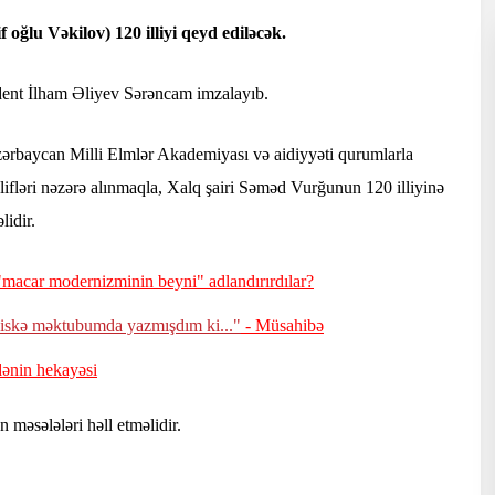
ğlu Vəkilov) 120 illiyi qeyd ediləcək.
ident İlham Əliyev Sərəncam imzalayıb.
ərbaycan Milli Elmlər Akademiyası və aidiyyəti qurumlarla
klifləri nəzərə alınmaqla, Xalq şairi Səməd Vurğunun 120 illiyinə
lidir.
"macar modernizminin beyni" adlandırırdılar?
iskə məktubumda yazmışdım ki..."
- Müsahibə
dənin hekayəsi
 məsələləri həll etməlidir.