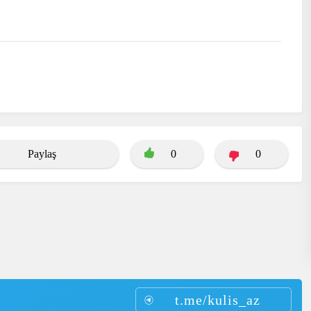
Paylaş
0
0
t.me/kulis_az