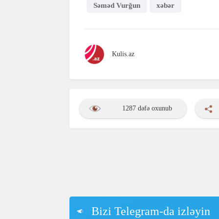
Səməd Vurğun
xəbər
Kulis.az
1287 dəfə oxunub
Bizi Telegram-da izləyin