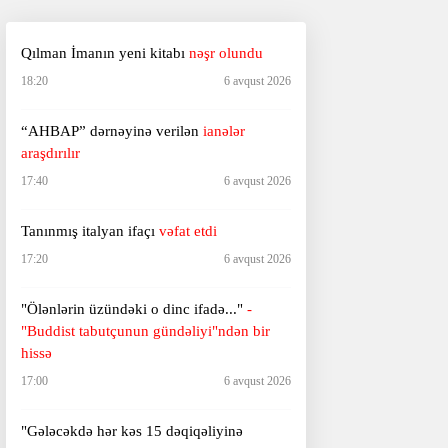
Qılman İmanın yeni kitabı
nəşr olundu
18:20
6 avqust 2026
“AHBAP” dərnəyinə verilən
ianələr
araşdırılır
17:40
6 avqust 2026
Tanınmış italyan ifaçı
vəfat etdi
17:20
6 avqust 2026
"Ölənlərin üzündəki o dinc ifadə..."
-
"Buddist tabutçunun gündəliyi"ndən bir
hissə
17:00
6 avqust 2026
"Gələcəkdə hər kəs 15 dəqiqəliyinə