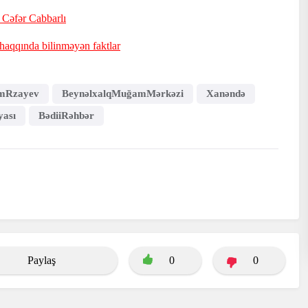
- Cəfər Cabbarlı
 haqqında bilinməyən faktlar
amRzayev
BeynəlxalqMuğamMərkəzi
Xanəndə
yası
BədiiRəhbər
Paylaş
0
0