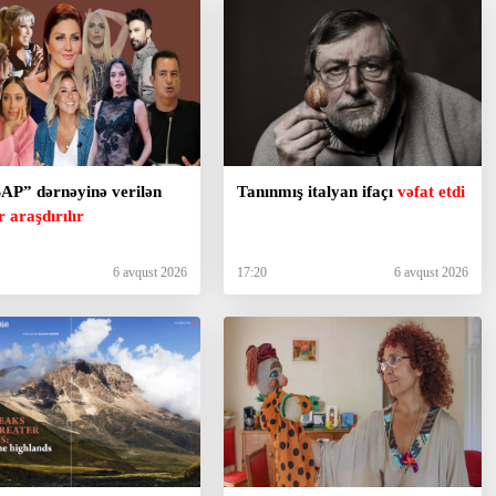
P” dərnəyinə verilən
Tanınmış italyan ifaçı
vəfat etdi
r araşdırılır
6 avqust 2026
17:20
6 avqust 2026