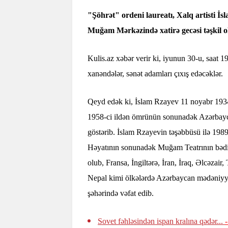
"Şöhrət" ordeni laureatı, Xalq artisti İs
Muğam Mərkəzində xatirə gecəsi təşkil 
Kulis.az xəbər verir ki, iyunun 30-u, saat 1
xanəndələr, sənət adamları çıxış edəcəklər.
Qeyd edək ki, İslam Rzayev 11 noyabr 1934
1958-ci ildən ömrünün sonunadək Azərbayca
göstərib. İslam Rzayevin təşəbbüsü ilə 1989
Həyatının sonunadək Muğam Teatrının bədii r
olub, Fransa, İngiltərə, İran, İraq, Əlcəzai
Nepal kimi ölkələrdə Azərbaycan mədəniyyə
şəhərində vəfat edib.
Sovet fəhləsindən ispan kralına qədər...