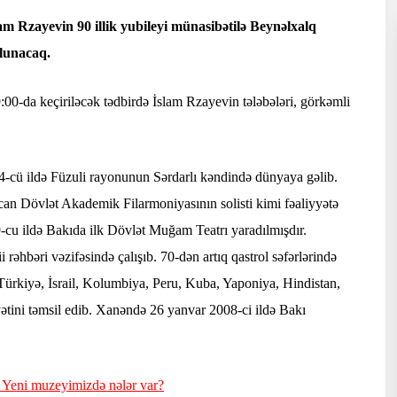
lam Rzayevin 90 illik yubileyi münasibətilə Beynəlxalq
olunacaq.
9:00-da keçiriləcək tədbirdə İslam Rzayevin tələbələri, görkəmli
-cü ildə Füzuli rayonunun Sərdarlı kəndində dünyaya gəlib.
n Dövlət Akademik Filarmoniyasının solisti kimi fəaliyyətə
-cu ildə Bakıda ilk Dövlət Muğam Teatrı yaradılmışdır.
əhbəri vəzifəsində çalışıb. 70-dən artıq qastrol səfərlərində
r, Türkiyə, İsrail, Kolumbiya, Peru, Kuba, Yaponiya, Hindistan,
tini təmsil edib. Xanəndə 26 yanvar 2008-ci ildə Bakı
- Yeni muzeyimizdə nələr var?