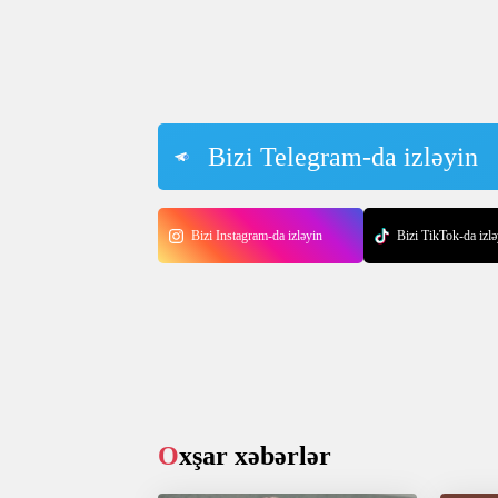
Bizi Telegram-da izləyin
Bizi Instagram-da izləyin
Bizi TikTok-da izlə
Oxşar xəbərlər