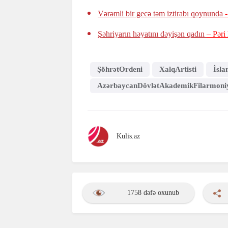
Vərəmli bir gecə təm iztirabı qoynunda
Şəhriyarın həyatını dəyişən qadın
– Pəri
ŞöhrətOrdeni
XalqArtisti
İsl
AzərbaycanDövlətAkademikFilarmoni
Kulis.az
1758 dəfə oxunub