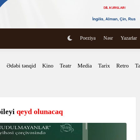
Poeziya
Nəsr
Yazarlar
Ədəbi tənqid
Kino
Teatr
Media
Tarix
Retro
Ta
bileyi
qeyd olunacaq