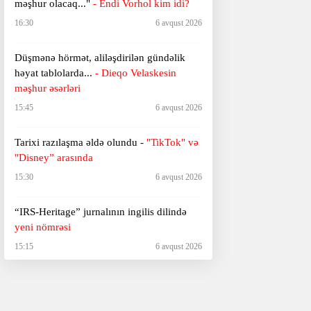
məşhur olacaq..."
- Endi Vorhol kim idi?
16:30
6 avqust 2026
Düşmənə hörmət, aliləşdirilən gündəlik
həyat tablolarda...
-
Dieqo Velaskesin
məşhur əsərləri
15:45
6 avqust 2026
Tarixi razılaşma əldə olundu -
"TikTok" və
"Disney” arasında
15:30
6 avqust 2026
“IRS-Heritage” jurnalının ingilis dilində
yeni nömrəsi
15:15
6 avqust 2026
"Deyirlər: dərdi-eşqin adəm öldürməz,
dürüstdür bu..."
- Xurşidbanu Natəvanın