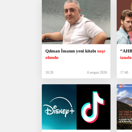
Qılman İmanın yeni kitabı
nəşr
“AHBA
olundu
ianələ
18:20
6 avqust 2026
17:40