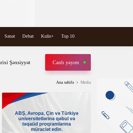
Sənət
Debat
Kulis+
Top 10
rixi Şəxsiyyət
Canlı yayım
Ana səhifə
Media