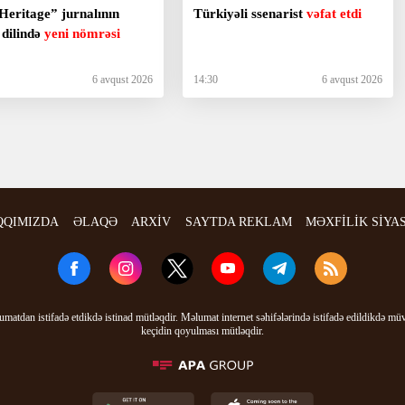
Heritage” jurnalının
Türkiyəli ssenarist
vəfat etdi
s dilində
yeni nömrəsi
6 avqust 2026
14:30
6 avqust 2026
QQIMIZDA
ƏLAQƏ
ARXİV
SAYTDA REKLAM
MƏXFİLİK SİYA
matdan istifadə etdikdə istinad mütləqdir. Məlumat internet səhifələrində istifadə edildikdə mü
keçidin qoyulması mütləqdir.