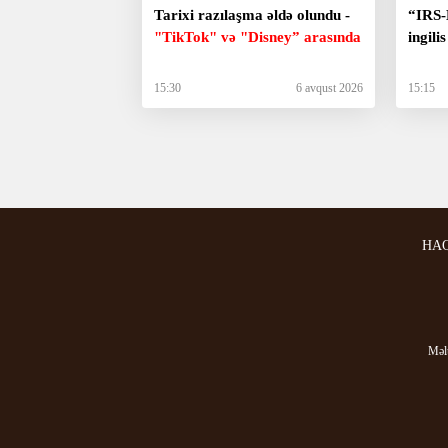
Tarixi razılaşma əldə olundu -
“IRS-
"TikTok" və "Disney” arasında
ingili
15:30
6 avqust 2026
15:15
HA
Məlu