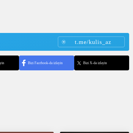
t.me/kulis_az
yin
Bizi Facebook-da izləyin
Bizi X-da izləyin