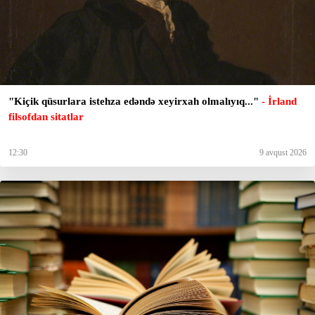
"Kiçik qüsurlara istehza edəndə xeyirxah olmalıyıq..."
- İrland
filsofdan sitatlar
12:30
9 avqust 2026