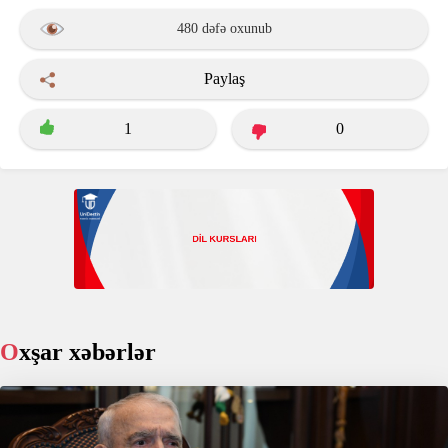
480 dəfə oxunub
Paylaş
1
0
Oxşar xəbərlər