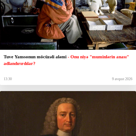
Tuve Yanssonun möcüzəli aləmi
- Onu niyə "muminlərin anası"
adlandırırdılar?
13:30
9 avqust 2026