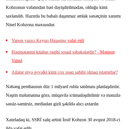
Kobzonun vəfatından bəri dəyişdirilmədən, olduğu kimi
saxlanılıb. Hazırda bu bahalı daşınmaz əmlak sənətçinin xanımı
Ninel Kobzona məxsusdur.
Yapon yazıçı Keyqo Hiqaşino
vəfat etdi
Həqiqətənmi kitabın rəqibi sosial şəbəkələrdir?
- Mətanət
Vahid
Ailələr niyə əvvəlki kimi çox uşaq sahibi olmaq istəmirlər?
Nəhəng penthausun düz 1 milyard rubla satılması planlaşdırılır.
Nəşrin məlumatına görə, müqavilə ictimailəşdirilmir və mənzilə
səssiz-səmirsiz, mediadan gizli şəkildə alıcı axtarılır.
Xatırladaq ki, SSRİ xalq artisti İosif Kobzon 30 avqust 2018-ci
ildə vəfat edib.