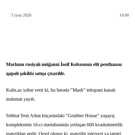
3 iyun 2026
14:00
Mərhum rusiyalı müğənni İosif Kobzonun elit penthausu
qapalı şəkildə satışa çıxarılıb.
Kulis.az xəbər verir ki, bu barədə "Mash" teleqram kanalı
məlumat yayıb.
Söhbət Yeni Arbat küçəsindəki "Grubber House" yaşayış
kompleksinin 16-cı mərtəbəsində yerləşən 600 kvadratmetrlik
mənzildən gedir. Qeyd olunur ki, mənzilin interyeri və təmiri