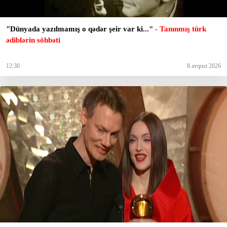
"Dünyada yazılmamış o qədər şeir var ki..."
- Tanınmış türk
ədiblərin söhbəti
12:30
8 avqust 2026