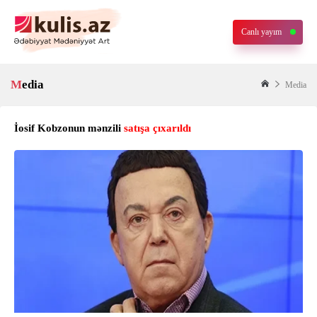
Canlı yayım
Media
Media
İosif Kobzonun mənzili
satışa çıxarıldı