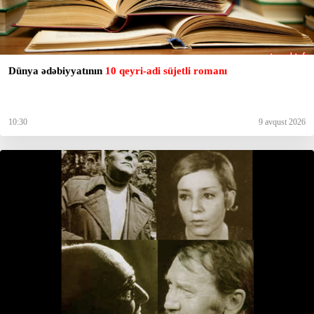
Dünya ədəbiyyatının
10 qeyri-adi süjetli romanı
10:30
9 avqust 2026