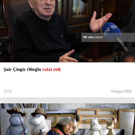
Şair Çingiz Əlioğlu
vəfat etdi
13:52
9 avqust 2026