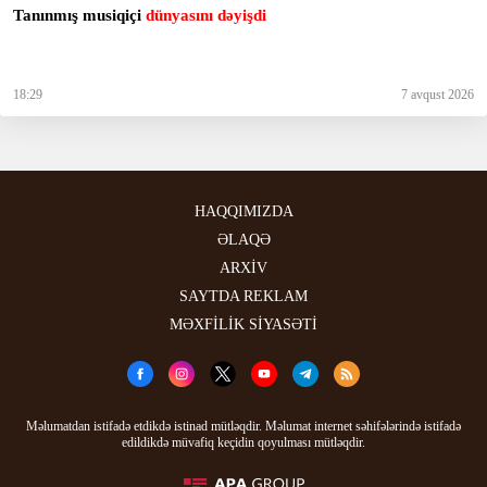
Tanınmış musiqiçi
dünyasını dəyişdi
18:29
7 avqust 2026
HAQQIMIZDA
ƏLAQƏ
ARXİV
SAYTDA REKLAM
MƏXFİLİK SİYASƏTİ
Məlumatdan istifadə etdikdə istinad mütləqdir. Məlumat internet səhifələrində istifadə
edildikdə müvafiq keçidin qoyulması mütləqdir.