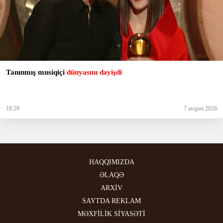
Tanınmış musiqiçi
dünyasını dəyişdi
18:29
7 avqust 2026
HAQQIMIZDA
ƏLAQƏ
ARXİV
SAYTDA REKLAM
MƏXFİLİK SİYASƏTİ