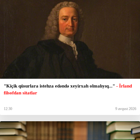
"Kiçik qüsurlara istehza edəndə xeyirxah olmalıyıq..."
- İrland
filsofdan sitatlar
12:30
9 avqust 2026