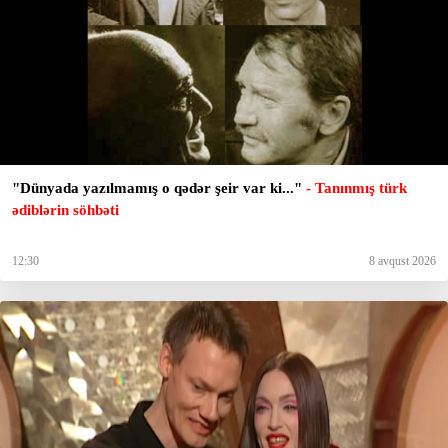
"Dünyada yazılmamış o qədər şeir var ki..."
- Tanınmış türk
ədiblərin söhbəti
12:30
8 avqust 2026