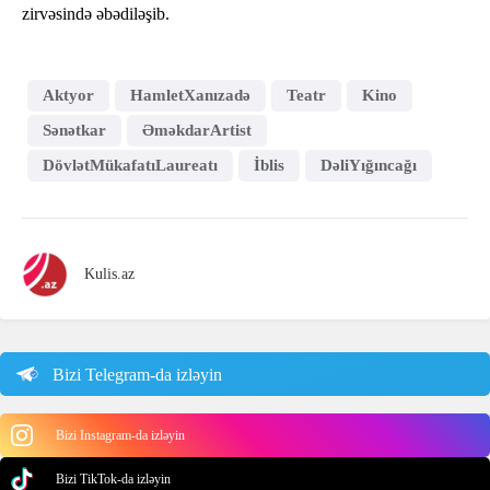
zirvəsində əbədiləşib.
Aktyor
HamletXanızadə
Teatr
Kino
Sənətkar
ƏməkdarArtist
DövlətMükafatıLaureatı
İblis
DəliYığıncağı
Kulis.az
Bizi Telegram-da izləyin
Bizi Instagram-da izləyin
Bizi TikTok-da izləyin