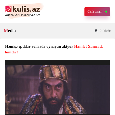
Canlı yayım
Media
Media
Həmişə qəddar rollarda oynayan aktyor
Hamlet Xanızadə
kimdir?