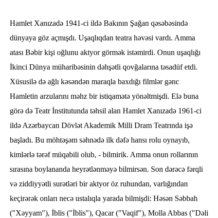
Hamlet Xanızadə 1941-ci ildə Bakının Şağan qəsəbəsində
dünyaya göz açmışdı. Uşaqlıqdan teatra həvəsi vardı. Amma
atası Bəbir kişi oğlunu aktyor görmək istəmirdi. Onun uşaqlığı
İkinci Dünya müharibəsinin dəhşətli qovğalarına təsadüf etdi.
Xüsusilə də ağlı kəsəndən maraqla baxdığı filmlər gənc
Hamletin arzularını məhz bir istiqamətə yönəltmişdi. Elə buna
görə də Teatr İnstitutunda təhsil alan Hamlet Xanızadə 1961-ci
ildə Azərbaycan Dövlət Akademik Milli Dram Teatrında işə
başladı. Bu möhtəşəm səhnədə ilk dəfə hansı rolu oynayıb,
kimlərlə tərəf müqabili olub, - bilmirik. Amma onun rollarının
sırasına boylananda heyrətlənməyə bilmirsən. Son dərəcə fərqli
və ziddiyyətli surətləri bir aktyor öz ruhundan, varlığından
keçirərək onları necə ustalıqla yarada bilmişdi: Həsən Səbbah
("Xəyyam"), İblis ("İblis"), Qacar ("Vaqif"), Molla Abbas ("Dəli