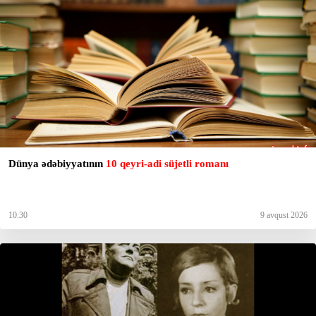
Dünya ədəbiyyatının
10 qeyri-adi süjetli romanı
10:30
9 avqust 2026