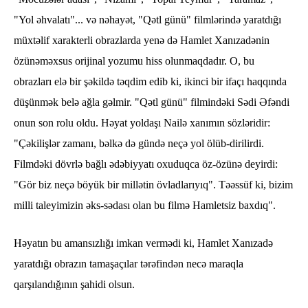
"Yol əhvalatı"... və nəhayət, "Qətl günü" filmlərində yaratdığı
müxtəlif xarakterli obrazlarda yenə də Hamlet Xanızadənin
özünəməxsus orijinal yozumu hiss olunmaqdadır. O, bu
obrazları elə bir şəkildə təqdim edib ki, ikinci bir ifaçı haqqında
düşünmək belə ağla gəlmir. "Qətl günü" filmindəki Sədi Əfəndi
onun son rolu oldu. Həyat yoldaşı Nailə xanımın sözləridir:
"Çəkilişlər zamanı, bəlkə də gündə neçə yol ölüb-dirilirdi.
Filmdəki dövrlə bağlı ədəbiyyatı oxuduqca öz-özünə deyirdi:
"Gör biz neçə böyük bir millətin övladlarıyıq". Təəssüf ki, bizim
milli taleyimizin əks-sədası olan bu filmə Hamletsiz baxdıq".
Həyatın bu amansızlığı imkan vermədi ki, Hamlet Xanızadə
yaratdığı obrazın tamaşaçılar tərəfindən necə maraqla
qarşılandığının şahidi olsun.