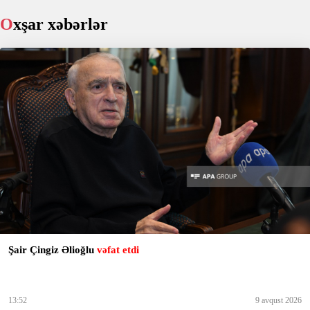
Oxşar xəbərlər
Şair Çingiz Əlioğlu
vəfat etdi
13:52
9 avqust 2026