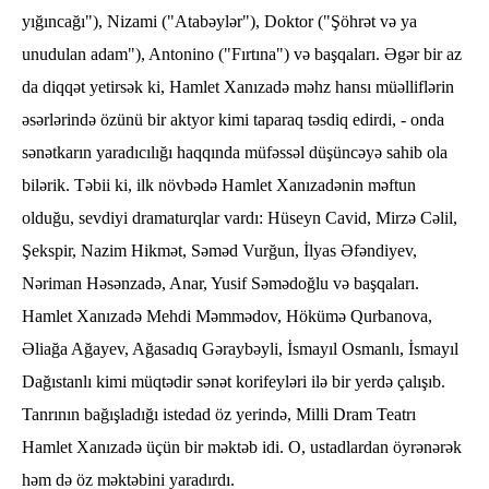
yığıncağı"), Nizami ("Atabəylər"), Doktor ("Şöhrət və ya
unudulan adam"), Antonino ("Fırtına") və başqaları. Əgər bir az
da diqqət yetirsək ki, Hamlet Xanızadə məhz hansı müəlliflərin
əsərlərində özünü bir aktyor kimi taparaq təsdiq edirdi, - onda
sənətkarın yaradıcılığı haqqında müfəssəl düşüncəyə sahib ola
bilərik. Təbii ki, ilk növbədə Hamlet Xanızadənin məftun
olduğu, sevdiyi dramaturqlar vardı: Hüseyn Cavid, Mirzə Cəlil,
Şekspir, Nazim Hikmət, Səməd Vurğun, İlyas Əfəndiyev,
Nəriman Həsənzadə, Anar, Yusif Səmədoğlu və başqaları.
Hamlet Xanızadə Mehdi Məmmədov, Hökümə Qurbanova,
Əliağa Ağayev, Ağasadıq Gəraybəyli, İsmayıl Osmanlı, İsmayıl
Dağıstanlı kimi müqtədir sənət korifeyləri ilə bir yerdə çalışıb.
Tanrının bağışladığı istedad öz yerində, Milli Dram Teatrı
Hamlet Xanızadə üçün bir məktəb idi. O, ustadlardan öyrənərək
həm də öz məktəbini yaradırdı.