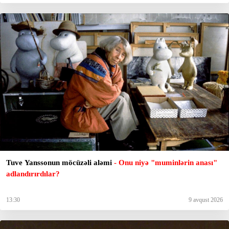
Tuve Yanssonun möcüzəli aləmi
- Onu niyə "muminlərin anası"
adlandırırdılar?
13:30
9 avqust 2026