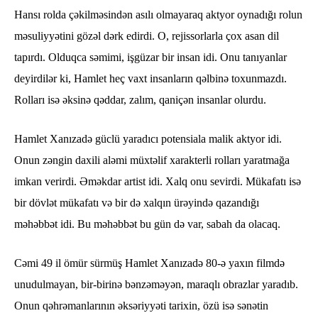
Hansı rolda çəkilməsindən asılı olmayaraq aktyor oynadığı rolun
məsuliyyətini gözəl dərk edirdi. O, rejissorlarla çox asan dil
tapırdı. Olduqca səmimi, işgüzar bir insan idi. Onu tanıyanlar
deyirdilər ki, Hamlet heç vaxt insanların qəlbinə toxunmazdı.
Rolları isə əksinə qəddar, zalım, qaniçən insanlar olurdu.
Hamlet Xanızadə güclü yaradıcı potensiala malik aktyor idi.
Onun zəngin daxili aləmi müxtəlif xarakterli rolları yaratmağa
imkan verirdi. Əməkdar artist idi. Xalq onu sevirdi. Mükafatı isə
bir dövlət mükafatı və bir də xalqın ürəyində qazandığı
məhəbbət idi. Bu məhəbbət bu gün də var, sabah da olacaq.
Cəmi 49 il ömür sürmüş Hamlet Xanızadə 80-ə yaxın filmdə
unudulmayan, bir-birinə bənzəməyən, maraqlı obrazlar yaradıb.
Onun qəhrəmanlarının əksəriyyəti tarixin, özü isə sənətin