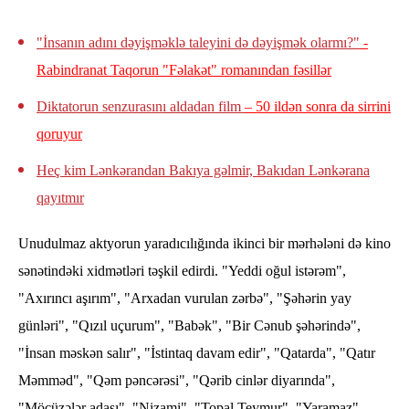
"İnsanın adını dəyişməklə taleyini də dəyişmək olarmı?"
-
Rabindranat Taqorun "Fəlakət" romanından fəsillər
Diktatorun senzurasını aldadan film
– 50 ildən sonra da sirrini
qoruyur
Heç kim Lənkərandan Bakıya gəlmir, Bakıdan Lənkərana
qayıtmır
Unudulmaz aktyorun yaradıcılığında ikinci bir mərhələni də kino
sənətindəki xidmətləri təşkil edirdi. "Yeddi oğul istərəm",
"Axırıncı aşırım", "Arxadan vurulan zərbə", "Şəhərin yay
günləri", "Qızıl uçurum", "Babək", "Bir Cənub şəhərində",
"İnsan məskən salır", "İstintaq davam edir", "Qatarda", "Qatır
Məmməd", "Qəm pəncərəsi", "Qərib cinlər diyarında",
"Möcüzələr adası", "Nizami", "Topal Teymur", "Yaramaz",