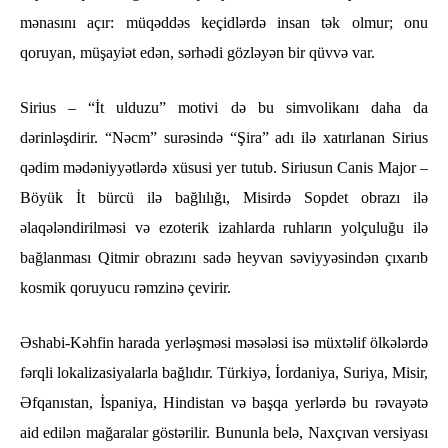
mənasını açır: müqəddəs keçidlərdə insan tək olmur; onu
qoruyan, müşayiət edən, sərhədi gözləyən bir qüvvə var.
Sirius – “İt ulduzu” motivi də bu simvolikanı daha da
dərinləşdirir. “Nəcm” surəsində “Şira” adı ilə xatırlanan Sirius
qədim mədəniyyətlərdə xüsusi yer tutub. Siriusun Canis Major –
Böyük İt bürcü ilə bağlılığı, Misirdə Sopdet obrazı ilə
əlaqələndirilməsi və ezoterik izahlarda ruhların yolçuluğu ilə
bağlanması Qitmir obrazını sadə heyvan səviyyəsindən çıxarıb
kosmik qoruyucu rəmzinə çevirir.
Əshabi-Kəhfin harada yerləşməsi məsələsi isə müxtəlif ölkələrdə
fərqli lokalizasiyalarla bağlıdır. Türkiyə, İordaniya, Suriya, Misir,
Əfqanıstan, İspaniya, Hindistan və başqa yerlərdə bu rəvayətə
aid edilən mağaralar göstərilir. Bununla belə, Naxçıvan versiyası