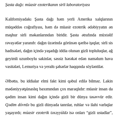
Şasta dağı: müasir ezoterikanın sirli laboratoriyası
Kaliforniyadakı Şasta dağı həm yerli Amerika xalqlarının
müqəddəs coğrafiyası, həm də müasir ezoterik ədəbiyyatın ən
məşhur sirli məkanlarından biridir. Şasta ətrafında müxtəlif
rəvayətlər yaranıb: dağın üzərində görünən qəribə işıqlar, sirli sis
hadisələri, dağın içində yaşadığı iddia olunan gizli topluluqlar, ağ
geyimli uzunboylu sakinlər, səssiz hərəkət edən naməlum hava
vasitələri, Lemuriya və yeraltı şəhərlər haqqında söyləntilər.
Əlbəttə, bu iddialar elmi fakt kimi qəbul edilə bilməz. Lakin
mədəniyyətşünaslıq baxımından çox maraqlıdır: müasir insan da
qədim insan kimi dağın içində gizli bir dünya təsəvvür edir.
Qədim dövrdə
bu gizli dünyada tanrılar, ruhlar və ilahi varlıqlar
yaşayırdı;
müasir ezoterik təxəyyüldə
isə onları “gizli ustadlar”,