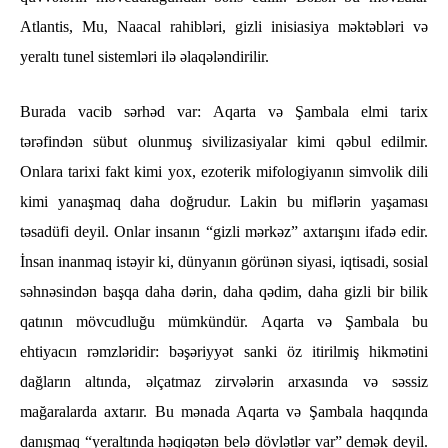
Atlantis, Mu, Naacal rahibləri, gizli inisiasiya məktəbləri və
yeraltı tunel sistemləri ilə əlaqələndirilir.
Burada vacib sərhəd var: Aqarta və Şambala elmi tarix
tərəfindən sübut olunmuş sivilizasiyalar kimi qəbul edilmir.
Onlara tarixi fakt kimi yox, ezoterik mifologiyanın simvolik dili
kimi yanaşmaq daha doğrudur.
Lakin bu miflərin yaşaması
təsadüfi deyil. Onlar insanın “gizli mərkəz” axtarışını ifadə edir.
İnsan inanmaq istəyir ki, dünyanın görünən siyasi, iqtisadi, sosial
səhnəsindən başqa daha dərin, daha qədim, daha gizli bir bilik
qatının mövcudluğu mümkündür. Aqarta və Şambala bu
ehtiyacın rəmzləridir: bəşəriyyət sanki öz itirilmiş hikmətini
dağların altında, əlçatmaz zirvələrin arxasında və səssiz
mağaralarda axtarır.
Bu mənada Aqarta və Şambala haqqında
danışmaq “yeraltında həqiqətən belə dövlətlər var” demək deyil.