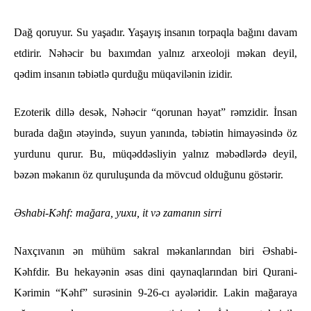
Dağ qoruyur. Su yaşadır. Yaşayış insanın torpaqla bağını davam
etdirir. Nəhəcir bu baxımdan yalnız arxeoloji məkan deyil,
qədim insanın təbiətlə qurduğu müqavilənin izidir.
Ezoterik dillə desək, Nəhəcir “qorunan həyat” rəmzidir. İnsan
burada dağın ətəyində, suyun yanında, təbiətin himayəsində öz
yurdunu qurur. Bu, müqəddəsliyin yalnız məbədlərdə deyil,
bəzən məkanın öz quruluşunda da mövcud olduğunu göstərir.
Əshabi-Kəhf: mağara, yuxu, it və zamanın sirri
Naxçıvanın ən mühüm sakral məkanlarından biri Əshabi-
Kəhfdir. Bu hekayənin əsas dini qaynaqlarından biri Qurani-
Kərimin “Kəhf” surəsinin 9-26-cı ayələridir. Lakin mağaraya