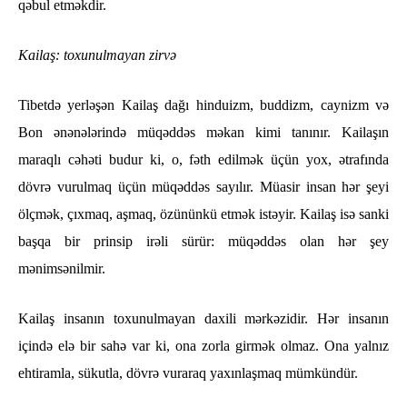
qəbul etməkdir.
Kailaş: toxunulmayan zirvə
Tibetdə yerləşən Kailaş dağı hinduizm, buddizm, caynizm və
Bon ənənələrində müqəddəs məkan kimi tanınır. Kailaşın
maraqlı cəhəti budur ki, o, fəth edilmək üçün yox, ətrafında
dövrə vurulmaq üçün müqəddəs sayılır. Müasir insan hər şeyi
ölçmək, çıxmaq, aşmaq, özününkü etmək istəyir. Kailaş isə sanki
başqa bir prinsip irəli sürür: müqəddəs olan hər şey
mənimsənilmir.
Kailaş insanın toxunulmayan daxili mərkəzidir. Hər insanın
içində elə bir sahə var ki, ona zorla girmək olmaz. Ona yalnız
ehtiramla, sükutla, dövrə vuraraq yaxınlaşmaq mümkündür.