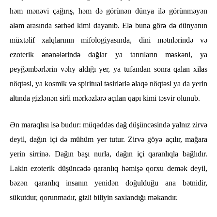
həm mənəvi çağırış, həm də görünən dünya ilə görünməyən
aləm arasında sərhəd kimi dayanıb.
Elə buna görə də dünyanın
müxtəlif xalqlarının mifologiyasında, dini mətnlərində və
ezoterik ənənələrində dağlar ya tanrıların məskəni, ya
peyğəmbərlərin vəhy aldığı yer, ya tufandan sonra qalan xilas
nöqtəsi, ya kosmik
və
spiritual təsirlərlə əlaqə nöqtəsi ya da yerin
altında gizlənən sirli mərkəzlərə açılan qapı kimi təsvir olunub.
Ən maraqlısı isə budur: müqəddəs dağ düşüncəsində yalnız zirvə
deyil, dağın içi də mühüm yer tutur. Zirvə göyə açılır, mağara
yerin sirrinə. Dağın başı nurla, dağın içi qaranlıqla bağlıdır.
Lakin ezoterik düşüncədə qaranlıq həmişə qorxu demək deyil,
bəzən qaranlıq insanın yenidən doğulduğu ana bətnidir,
sükutdur, qorunmadır, gizli biliyin saxlandığı məkandır.