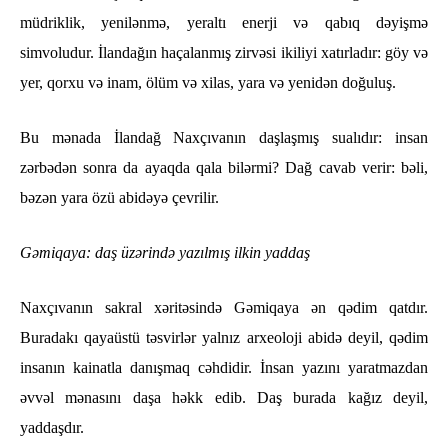
müdriklik, yenilənmə, yeraltı enerji və qabıq dəyişmə
simvoludur. İlandağın haçalanmış zirvəsi ikiliyi xatırladır: göy və
yer, qorxu və inam, ölüm və xilas, yara və yenidən doğuluş.
Bu mənada İlandağ Naxçıvanın daşlaşmış sualıdır: insan
zərbədən sonra da ayaqda qala bilərmi? Dağ cavab verir: bəli,
bəzən yara özü abidəyə çevrilir.
Gəmiqaya: daş üzərində yazılmış ilkin yaddaş
Naxçıvanın sakral xəritəsində Gəmiqaya ən qədim qatdır.
Buradakı qayaüstü təsvirlər yalnız arxeoloji abidə deyil, qədim
insanın kainatla danışmaq cəhdidir. İnsan yazını yaratmazdan
əvvəl mənasını daşa həkk edib. Daş burada kağız deyil,
yaddaşdır.