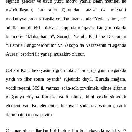
sığınan gənclər və uzun yuxu motivi yalnız İslam mətnləri ilə
məhdudlaşmır, bu süjet Qurandan əvvəl də müxtəlif
mədəniyyətlərdə, xüsusilə xristian ənənəsində “Yeddi yatmışlar”
adı ilə tanınıb. Əshabi-Kəhf haqqında müqayisəli araşdırmalarda
bu motiv “Mahabharata”, Suruçlu Yaqub, Paul the Deaconun
“Historia Langobardorum” və Yakopo da Varazzenin “Legenda
Aurea” əsərləri ilə yanaşı müzakirə olunur.
Əshabi-Kəhf hekayəsinin gücü təkcə “bir qrup gənc mağarada
yatdı və illər sonra oyandı” süjetində deyil. Burada mağara,
yeddi rəqəmi, 309 il, yatmaq, sağa-sola çevrilmək, günəş işığının
mağaraya düşmə forması və it obrazı kimi çoxlu simvolik
element var. Bu elementlər hekayəni sadə rəvayətdən çıxarıb
dərin batini mətnə çevirir.
Ən maraqlı suallardan biri budur: itin bu hekayədə nə işi var?