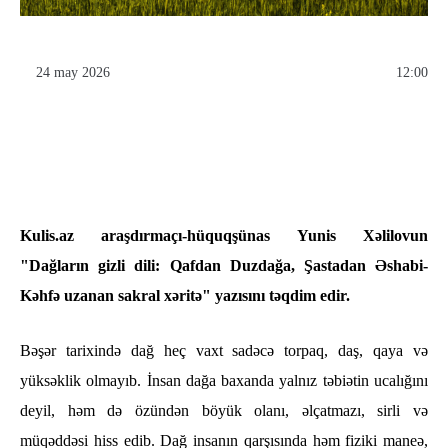
24 may 2026
12:00
Kulis.az araşdırmaçı-hüquqşünas Yunis Xəlilovun
"Dağların gizli dili: Qafdan Duzdağa, Şastadan Əshabi-
Kəhfə uzanan sakral xəritə" yazısını təqdim edir.
Bəşər tarixində dağ heç vaxt sadəcə torpaq, daş, qaya və
yüksəklik olmayıb. İnsan dağa baxanda yalnız təbiətin ucalığını
deyil, həm də özündən böyük olanı, əlçatmazı, sirli və
müqəddəsi hiss edib. Dağ insanın qarşısında həm fiziki maneə,