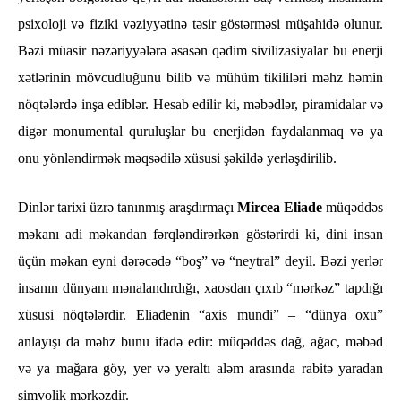
psixoloji və fiziki vəziyyətinə təsir göstərməsi müşahidə olunur.
Bəzi müasir nəzəriyyələrə əsasən qədim sivilizasiyalar bu enerji
xətlərinin mövcudluğunu bilib və mühüm tikililəri məhz həmin
nöqtələrdə inşa ediblər. Hesab edilir ki, məbədlər, piramidalar və
digər monumental quruluşlar bu enerjidən faydalanmaq və ya
onu yönləndirmək məqsədilə xüsusi şəkildə yerləşdirilib.
Dinlər tarixi üzrə tanınmış araşdırmaçı
Mircea Eliade
müqəddəs
məkanı adi məkandan fərqləndirərkən göstərirdi ki, dini insan
üçün məkan eyni dərəcədə “boş” və “neytral” deyil. Bəzi yerlər
insanın dünyanı mənalandırdığı, xaosdan çıxıb “mərkəz” tapdığı
xüsusi nöqtələrdir. Eliadenin “axis mundi” – “dünya oxu”
anlayışı da məhz bunu ifadə edir: müqəddəs dağ, ağac, məbəd
və ya mağara göy, yer və yeraltı aləm arasında rabitə yaradan
simvolik mərkəzdir.