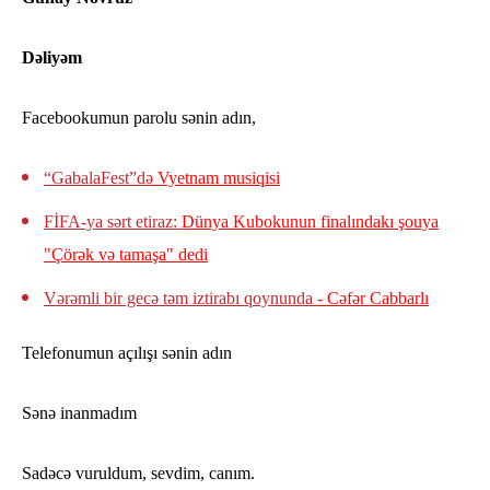
Dəliyəm
Facebookumun parolu sənin adın,
“GabalaFest”də
Vyetnam musiqisi
FİFA-ya sərt etiraz:
Dünya Kubokunun finalındakı şouya
"Çörək və tamaşa" dedi
Vərəmli bir gecə təm iztirabı qoynunda
- Cəfər Cabbarlı
Telefonumun açılışı sənin adın
Sənə inanmadım
Sadəcə vuruldum, sevdim, canım.