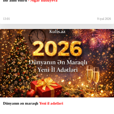
Bir alim ömrü
- Nigar Babayeva
13:01
9 iyul 2026
Dünyanın ən maraqlı
Yeni il adətləri