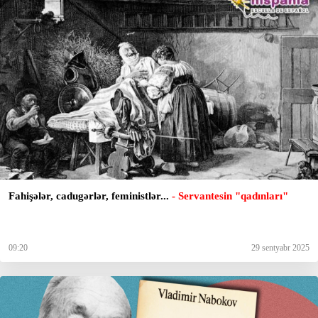
Fahişələr, cadugərlər, feministlər...
- Servantesin "qadınları"
09:20
29 sentyabr 2025