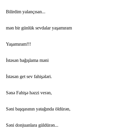
Bilirdim yalançısan...
mən bir günlük sevdalar yaşamıram
Yaşamıram!!!
İstəsən bağışlama məni
İstəsən get sev fahişələri.
Sənə Fahişə həzzi verən,
Səni başqasının yatağında öldürən,
Səni donjuanlara güldürən...