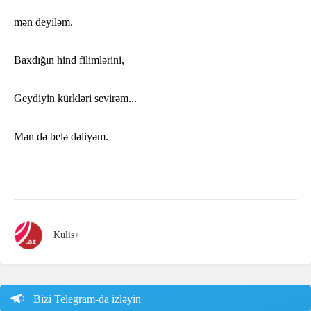
mən deyiləm.
Baxdığın hind filimlərini,
Geydiyin kürkləri sevirəm...
Mən də belə dəliyəm.
Kulis+
Bizi Telegram-da izləyin