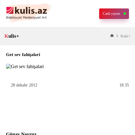
Canlı yayım
Kulis+
Kulis+
Get sev fahişələri
28 dekabr 2012
18:35
Günay Novruz