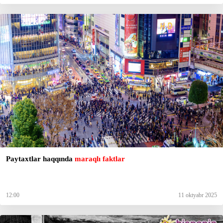
Paytaxtlar haqqında
maraqlı faktlar
12:00
11 oktyabr 2025