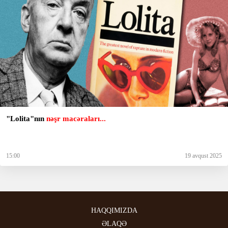
"Lolita"nın
nəşr macəraları...
15:00
19 avqust 2025
HAQQIMIZDA
ƏLAQƏ