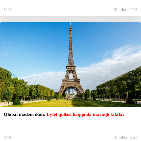
12:00
31 dekabr 2025
Qlobal mədəni ikon:
Eyfel qülləsi haqqında maraqlı faktlar
14:40
27 dekabr 2025