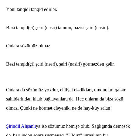
Yəni tənqidi tənqid edirlər.
Bəzi tənqid(çi) şeiri (nəsri) tanımır, bəzisi şairi (nasiri).
Onlara sözümüz olmaz.
Bəzi tənqid(çi) şeiri (nəsri), şairi (nasiri) görməzdən gəlir.
Onlara da sözümüz yoxdur, ehtiyat elədikləri, umduqları qələm
sahiblərindən kitab bağlayanlara da. Heç onların da bizə sözü
olmaz. Çünki nə hörmət eləyənik, nə də hay-küy salan!
Şirindil Alışanlı
ya isə sözümüz həmişə olub. Sağlığında deməsək
də, barı indən sonra susmayaq. "Ulduz" jurnalının bir