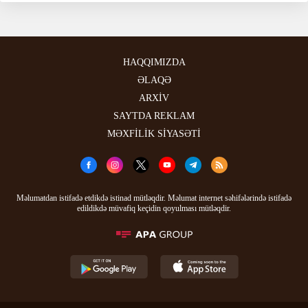
HAQQIMIZDA
ƏLAQƏ
ARXİV
SAYTDA REKLAM
MƏXFİLİK SİYASƏTİ
Məlumatdan istifadə etdikdə istinad mütləqdir. Məlumat internet səhifələrində istifadə
edildikdə müvafiq keçidin qoyulması mütləqdir.