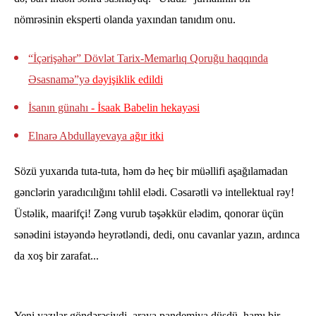
nömrəsinin eksperti olanda yaxından tanıdım onu.
“İçərişəhər” Dövlət Tarix-Memarlıq Qoruğu haqqında
Əsasnamə”yə
dəyişiklik edildi
İsanın günahı
- İsaak Babelin hekayəsi
Elnarə Abdullayevaya
ağır itki
Sözü yuxarıda tuta-tuta, həm də heç bir müəllifi aşağılamadan
gənclərin yaradıcılığını təhlil elədi. Cəsarətli və intellektual rəy!
Üstəlik, maarifçi! Zəng vurub təşəkkür elədim, qonorar üçün
sənədini istəyəndə heyrətləndi, dedi, onu cavanlar yazın, ardınca
da xoş bir zarafat...
Yeni yazılar göndərəsiydi, araya pandemiya düşdü, hamı bir