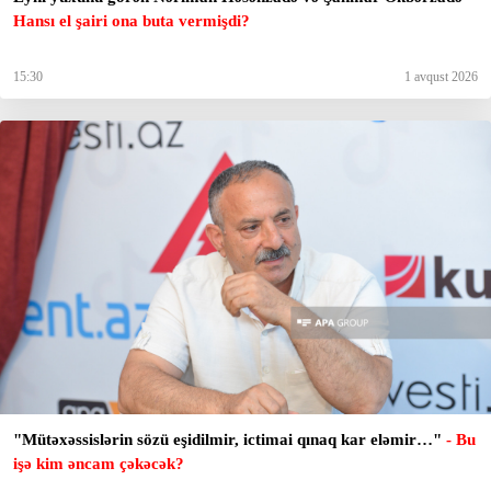
Hansı el şairi ona buta vermişdi?
15:30
1 avqust 2026
"Mütəxəssislərin sözü eşidilmir, ictimai qınaq kar eləmir…"
- Bu
işə kim əncam çəkəcək?