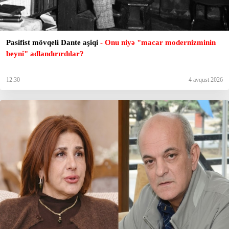
Pasifist mövqeli Dante aşiqi
- Onu niyə "macar modernizminin
beyni" adlandırırdılar?
12:30
4 avqust 2026