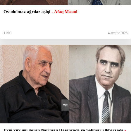
Ovudulmaz ağrılar aşiqi
- Afaq Məsud
11:00
4 avqust 2026
Eyni yuxunu görən Nəriman Həsənzadə və Şahmar Əkbərzadə
-