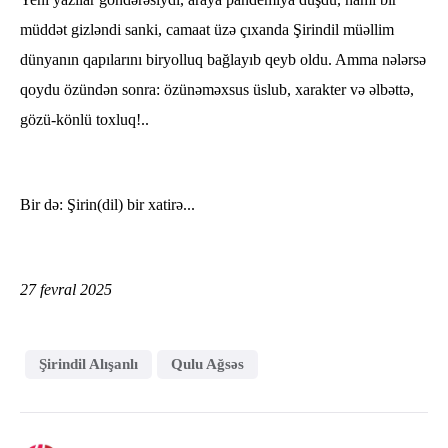
müddət gizləndi sanki, camaat üzə çıxanda Şirindil müəllim
dünyanın qapılarını biryolluq bağlayıb qeyb oldu. Amma nələrsə
qoydu özündən sonra: özünəməxsus üslub, xarakter və əlbəttə,
gözü-könlü toxluq!..
Bir də: Şirin(dil) bir xatirə...
27 fevral 2025
Şirindil Alışanlı
Qulu Ağsəs