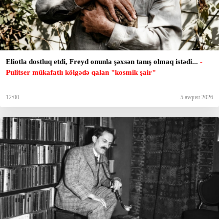
Eliotla dostluq etdi, Freyd onunla şəxsən tanış olmaq istədi...
-
Pulitser mükafatlı kölgədə qalan "kosmik şair"
12:00
5 avqust 2026