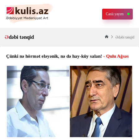
Canlı yayım
Ədəbi tənqid
Ədəbi tənqid
Çünki nə hörmət eləyənik, nə də hay-küy salan!
- Qulu Ağsəs