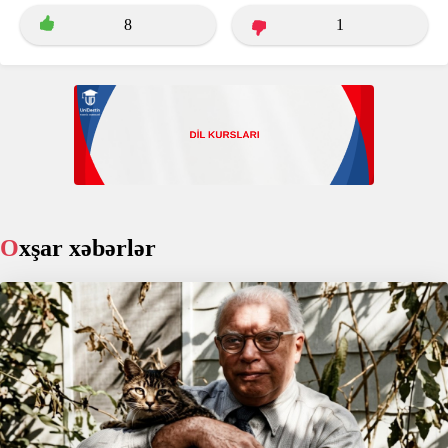
8
1
Oxşar xəbərlər