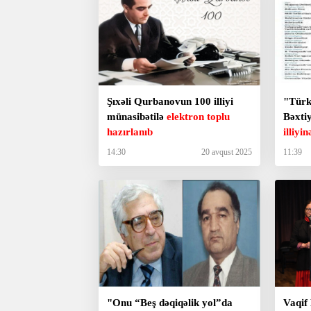
Şıxəli Qurbanovun 100 illiyi
"Türk
münasibətilə
elektron toplu
Bəxti
hazırlanıb
illiyin
14:30
20 avqust 2025
11:39
"Onu “Beş dəqiqəlik yol”da
Vaqif