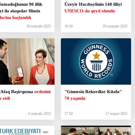
Səmədoğlunun 90 illik
Üzeyir Hacıbəylinin 140 illiyi
yi ilə əlaqədar filmin
UNESCO-da qeyd olundu
şlərinə başlanıldı
19 sentyabr 2025
10:10
19 sentyabr 2025
 Afaq Bəşirqızına
ordenini
"Ginnesin Rekordlar Kitabı"
 etdi
70 yaşında
4 sentyabr 2025
17:50
27 avqust 2025