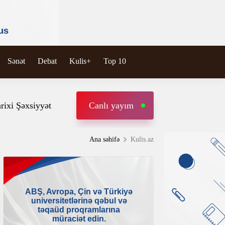
Sənət
Debat
Kulis+
Top 10
rixi Şəxsiyyət
Canlı yayım
Ana səhifə
Kulis.az