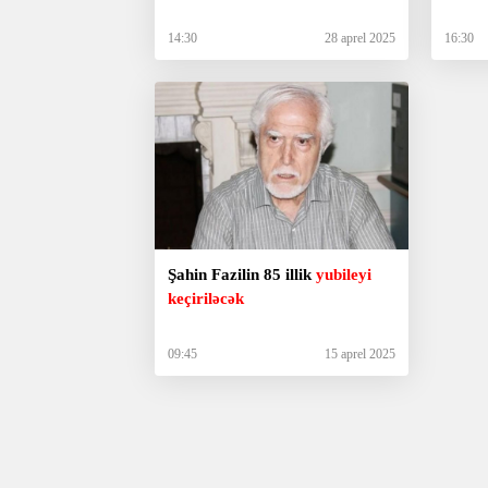
14:30
28 aprel 2025
16:30
Şahin Fazilin 85 illik
yubileyi
keçiriləcək
09:45
15 aprel 2025