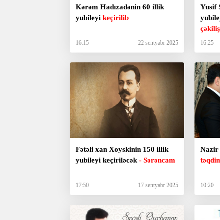
Kərəm Hadızadənin 60 illik
Yusif 
yubileyi
keçirilib
yubile
çəkili
16:15
22 sentyabr 2025
16:25
Fətəli xan Xoyskinin 150 illik
Nazir
yubileyi keçiriləcək
-
Sərəncam
təqdim
17:50
17 sentyabr 2025
10:20