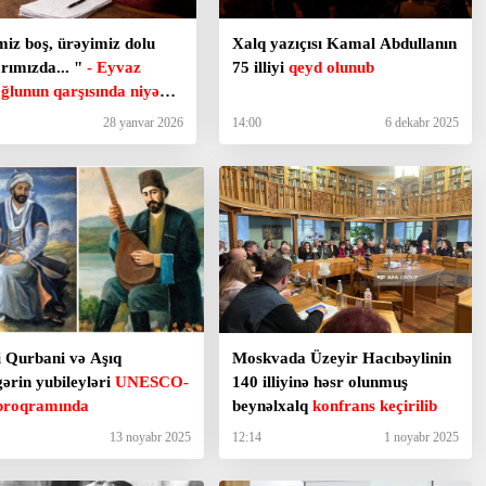
miz boş, ürəyimiz dolu
Xalq yazıçısı Kamal Abdullanın
rımızda... "
- Eyvaz
75 illiyi
qeyd olunub
oğlunun qarşısında niyə
ş üzüqara idi?
28 yanvar 2026
14:00
6 dekabr 2025
i Qurbani və Aşıq
Moskvada Üzeyir Hacıbəylinin
gərin yubileyləri
UNESCO-
140 illiyinə həsr olunmuş
proqramında
beynəlxalq
konfrans keçirilib
13 noyabr 2025
12:14
1 noyabr 2025