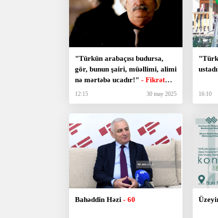
"Türkün arabaçısı budursa,
"Türk
gör, bunun şairi, müəllimi, alimi
ustadı
nə mərtəbə ucadır!"
- Fikrət
Sadıq
12:15
30 may 2025
16:10
Bahəddin Həzi
- 60
Üzeyi