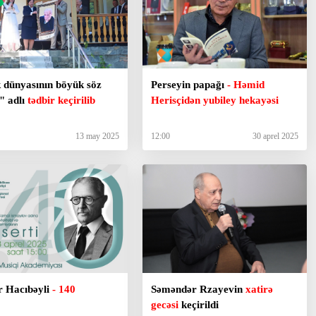
 dünyasının böyük söz
Perseyin papağı
- Həmid
" adlı
tədbir keçirilib
Herisçidən yubiley hekayəsi
13 may 2025
12:00
30 aprel 2025
r Hacıbəyli
- 140
Səməndər Rzayevin
xatirə
gecəsi
keçirildi