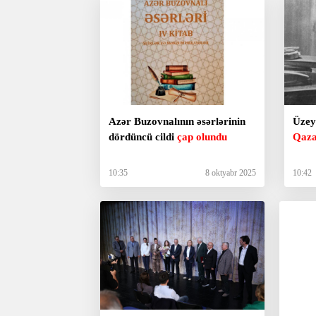
Azər Buzovnalının əsərlərinin
Üzeyi
dördüncü cildi
çap olundu
Qaza
10:35
8 oktyabr 2025
10:42