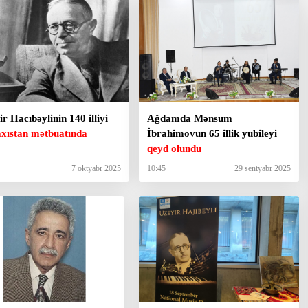
r Hacıbəylinin 140 illiyi
Ağdamda Mənsum
xıstan mətbuatında
İbrahimovun 65 illik yubileyi
qeyd olundu
7 oktyabr 2025
10:45
29 sentyabr 2025