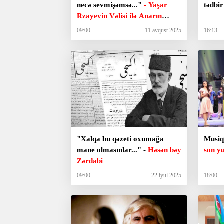
necə sevmişəmsə..."
- Yaşar
tədbi
Rzayevin Vəlisi ilə Anarın
Kəbirlinskisini qoşalaşdıran
09:00
11 avqust 2025
16:13
nədir?
"Xalqa bu qəzeti oxumağa
Musiq
mane olmasınlar..." -
Həsən bəy
son yu
Zərdabi
09:00
22 iyul 2025
18:00