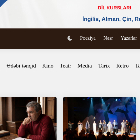
Poeziya
Nəsr
Yazarlar
Ədəbi tənqid
Kino
Teatr
Media
Tarix
Retro
Ta