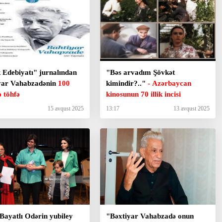
 Edebiyatı" jurnalından
"Bəs arvadım Şövkət
yar Vahabzadənin
100
kimindir?.."
- Azərbaycan
ə töhfə
kinosunun 70 illik incisi
15 avqust 2025
13:17
13 avqust 2025
 Bayatlı Odərin yubiley
"Bəxtiyar Vahabzadə onun