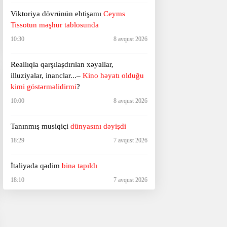
Viktoriya dövrünün ehtişamı
Ceyms
Tissotun məşhur tablosunda
10:30
8 avqust 2026
Reallıqla qarşılaşdırılan xəyallar,
illuziyalar, inanclar...–
Kino həyatı olduğu
kimi göstərməlidirmi
?
10:00
8 avqust 2026
Tanınmış musiqiçi
dünyasını dəyişdi
18:29
7 avqust 2026
İtaliyada qədim
bina tapıldı
18:10
7 avqust 2026
Ağ Ev sərt şəkildə tənqid olundu –
“Hörümçək adam”a görə