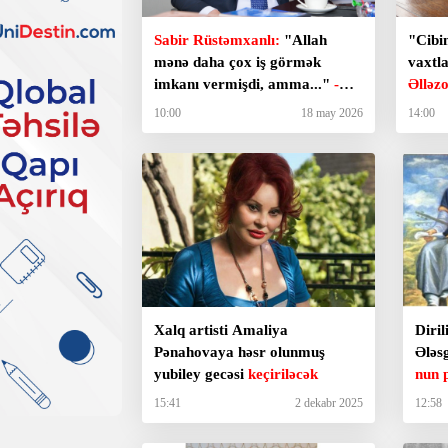
Sabir Rüstəmxanlı:
"Allah
"Cibi
mənə daha çox iş görmək
vaxtla
imkanı vermişdi, amma..."
-
Əlləz
Müsahibə
keçmi
10:00
18 may 2026
14:00
Xalq artisti Amaliya
Diril
Pənahovaya həsr olunmuş
Ələs
yubiley gecəsi
keçiriləcək
nun 
15:41
2 dekabr 2025
12:58