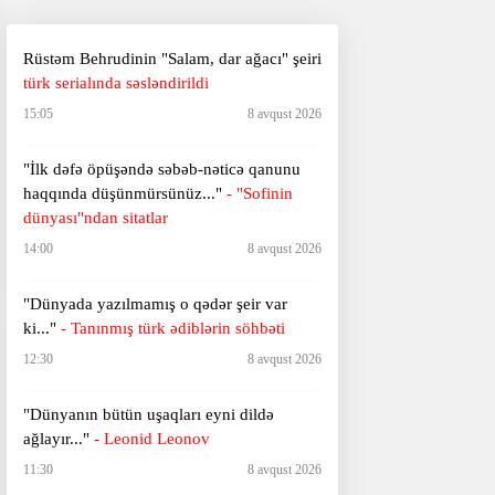
Rüstəm Behrudinin "Salam, dar ağacı" şeiri
türk serialında səsləndirildi
15:05
8 avqust 2026
"İlk dəfə öpüşəndə səbəb-nəticə qanunu
haqqında düşünmürsünüz..."
- "Sofinin
dünyası"ndan sitatlar
14:00
8 avqust 2026
"Dünyada yazılmamış o qədər şeir var
ki..."
- Tanınmış türk ədiblərin söhbəti
12:30
8 avqust 2026
​​​​​​​"Dünyanın bütün uşaqları eyni dildə
ağlayır..."
- Leonid Leonov
11:30
8 avqust 2026