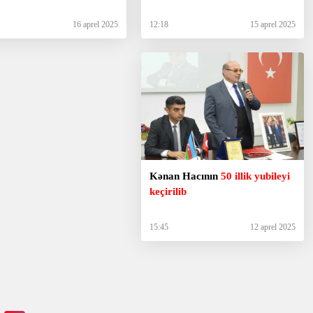
16 aprel 2025
12:18
15 aprel 2025
Kənan Hacının
50 illik yubileyi
keçirilib
15:45
12 aprel 2025