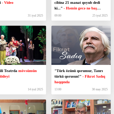
ri
- Video
cibinə 25 manat qoyub dedi
ki..."
- Həmin gecə nə baş
vermişdi?
31 iyul 2025
09:00
25 iyul 2025
ili Teatrda
mövsümün
"Türk özünü qorumur, Tanrı
bileyi
türkü qorusun!"
- Fikrət Sadıq
haqqında
14 iyul 2025
13:00
30 may 2025