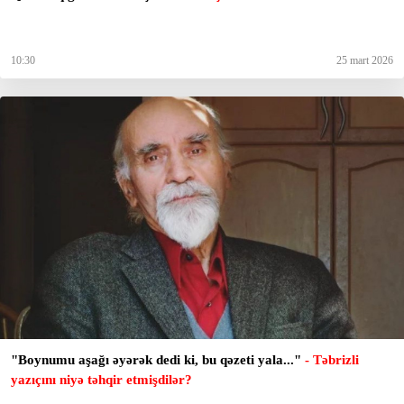
10:30
25 mart 2026
"Boynumu aşağı əyərək dedi ki, bu qəzeti yala..."
- Təbrizli
yazıçını niyə təhqir etmişdilər?