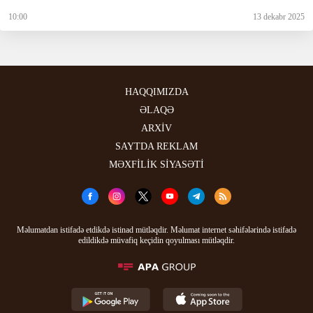
10:00
13 dekabr 2025
HAQQIMIZDA
ƏLAQƏ
ARXİV
SAYTDA REKLAM
MƏXFİLİK SİYASƏTİ
Məlumatdan istifadə etdikdə istinad mütləqdir. Məlumat internet səhifələrində istifadə
edildikdə müvafiq keçidin qoyulması mütləqdir.