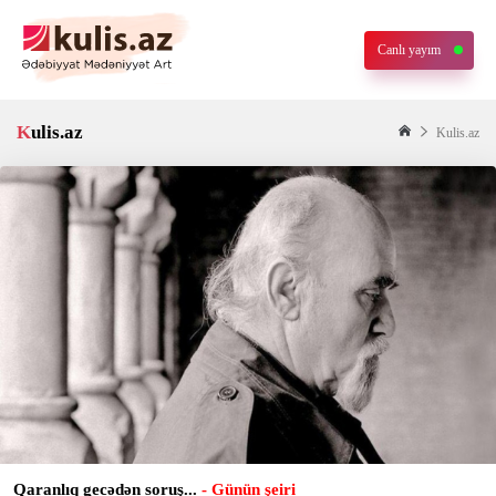
Canlı yayım
Kulis.az
Kulis.az
Qaranlıq gecədən soruş...
- Günün şeiri