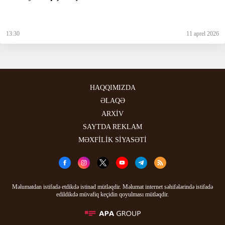
13:30
11 aprel 2026
HAQQIMIZDA
ƏLAQƏ
ARXİV
SAYTDA REKLAM
MƏXFİLİK SİYASƏTİ
Məlumatdan istifadə etdikdə istinad mütləqdir. Məlumat internet səhifələrində istifadə
edildikdə müvafiq keçidin qoyulması mütləqdir.