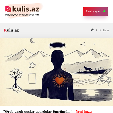
Canlı yayım
Kulis.az
Kulis.az
"Ərǝb yazılı quşlar uçurdular ömrümü..."
- Yeni imza