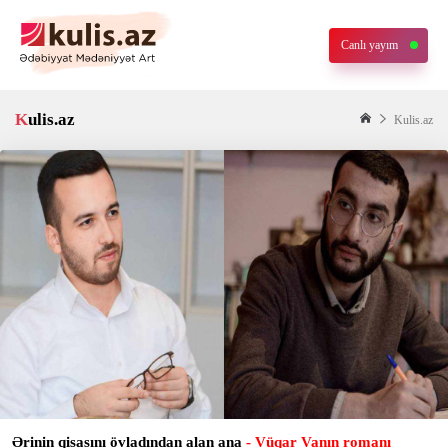
Canlı yayım
Kulis.az
Kulis.az
Ərinin qisasını övladından alan ana
- Vüqar Vanın romanı