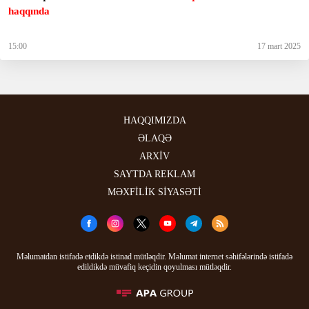
haqqında
15:00
17 mart 2025
HAQQIMIZDA
ƏLAQƏ
ARXİV
SAYTDA REKLAM
MƏXFİLİK SİYASƏTİ
Məlumatdan istifadə etdikdə istinad mütləqdir. Məlumat internet səhifələrində istifadə
edildikdə müvafiq keçidin qoyulması mütləqdir.