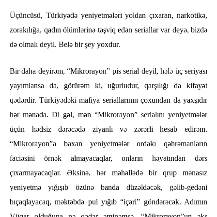
Üçüncüsü, Türkiyədə yeniyetmələri yoldan çıxaran, narkotikə,
zorakılığa, qadın ölümlərinə təşviq edən seriallar var deyə, bizdə
də olmalı deyil. Belə bir şey yoxdur.
Bir daha deyirəm, “Mikrorayon” pis serial deyil, hələ üç seriyası
yayımlansa da, görürəm ki, uğurludur, qarşılığı da kifayət
qədərdir. Türkiyədəki mafiya seriallarının çoxundan da yaxşıdır
hər mənada. Di gəl, mən “Mikrorayon” serialını yeniyetmələr
üçün hədsiz dərəcədə ziyanlı və zərərli hesab edirəm.
“Mikrorayon”a baxan yeniyetmələr ordakı qəhrəmanların
faciəsini örnək almayacaqlar, onların həyatından dərs
çıxarmayacaqlar. Əksinə, hər məhəllədə bir qrup mənasız
yeniyetmə yığışıb özünə banda düzəldəcək, gəlib-gedəni
bıçaqlayacaq, məktəbdə pul yığıb “içəri” göndərəcək. Adımın
Vüqar olduğuna nə qədər əminəmsə, “Mikrorayon”un əks