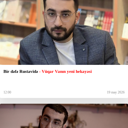
Bir dəfə Rustavidə
- Vüqar Vanın yeni hekayəsi
12:00
19 may 2026