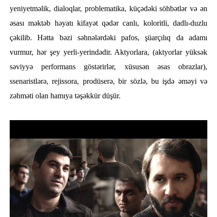
yeniyetməlik, dialoqlar, problematika, küçədəki söhbətlər və ən
əsası məktəb həyatı kifayət qədər canlı, koloritli, dadlı-duzlu
çəkilib. Hətta bəzi səhnələrdəki pafos, şüarçılıq da adamı
vurmur, hər şey yerli-yerindədir. Aktyorlara, (aktyorlar yüksək
səviyyə performans göstərirlər, xüsusən əsas obrazlar),
ssenaristlərə, rejissora, prodüserə, bir sözlə, bu işdə əməyi və
zəhməti olan hamıya təşəkkür düşür.