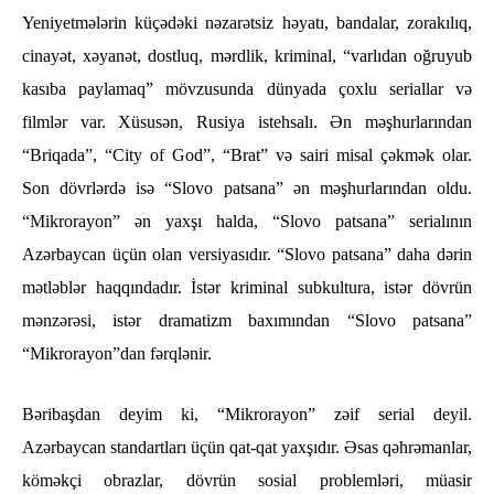
Yeniyetmələrin küçədəki nəzarətsiz həyatı, bandalar, zorakılıq,
cinayət, xəyanət, dostluq, mərdlik, kriminal, “varlıdan oğruyub
kasıba paylamaq” mövzusunda dünyada çoxlu seriallar və
filmlər var. Xüsusən, Rusiya istehsalı. Ən məşhurlarından
“Briqada”, “City of God”, “Brat” və sairi misal çəkmək olar.
Son dövrlərdə isə “Slovo patsana” ən məşhurlarından oldu.
“Mikrorayon” ən yaxşı halda, “Slovo patsana” serialının
Azərbaycan üçün olan versiyasıdır. “Slovo patsana” daha dərin
mətləblər haqqındadır. İstər kriminal subkultura, istər dövrün
mənzərəsi, istər dramatizm baxımından “Slovo patsana”
“Mikrorayon”dan fərqlənir.
Bəribaşdan deyim ki, “Mikrorayon” zəif serial deyil.
Azərbaycan standartları üçün qat-qat yaxşıdır. Əsas qəhrəmanlar,
köməkçi obrazlar, dövrün sosial problemləri, müasir