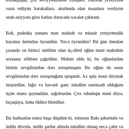
vaxtı etdiyim hərəkətlərə, ətrafımda olan insanlara verdiyim
əzab-əziyyətə görə hədsiz dərəcədə xəcalət çəkirəm.
Bəli, praktika zamanı mən məktəb və müasir yeniyetməlik
həyatını dərindən öyrəndim. Necə öyrəndim? Bir gün dərsdən
çıxanda on birinci sinifdən olan üç-dörd oğlan məni məktəbin
arxasına söhbətə çağırdılar. Məlum oldu ki, bu oğlanlardan
birinin sevgilisindən dərs soruşmuşam. Bu oğlan da onun
sevgilisindən dərs soruşmağımı qısqanıb. Az qala məni döymək
istəyirdilər, fağır və həvəsli gənc müəllim namizədi olduğum
üçün mənə qıymadılar, sağolsunlar. Çox rahatlıqla məni döyə,
bıçaqlaya, hətta öldürə bilərdilər.
Bu hadisədən sonra başa düşdüm ki, xüsusən Bakı şəhərində və
indiki dövrdə, indiki şərtlər altında müəllim olmaq necə çətin və