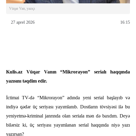
Vüqar Van, yazıçı
27 aprel 2026
16:15
Kulis.az Vüqar Vanın “Mikrorayon” serialı haqqında
yazısını təqdim edir.
İctimai TV-də “Mikrorayon” adında yeni serial başlayıb və
indiyə qədər üç seriyası yayımlanıb. Dostların tövsiyəsi ilə bu
yeniyetmə-kriminal janrında olan seriala mən də baxdım. Deyə
bilərsiz ki, üç seriyası yayımlanan serial haqqında niyə yazı
yazırsan?