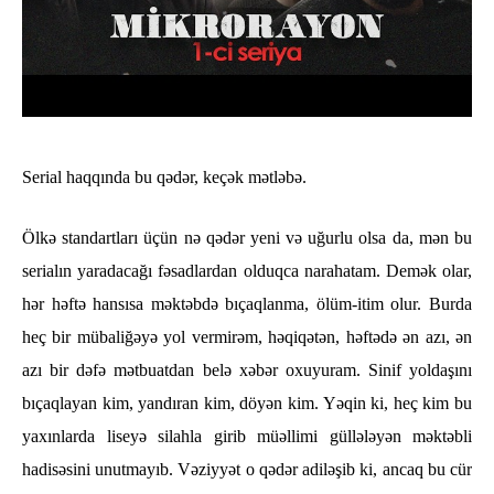
Serial haqqında bu qədər, keçək mətləbə.
Ölkə standartları üçün nə qədər yeni və uğurlu olsa da, mən bu
serialın yaradacağı fəsadlardan olduqca narahatam. Demək olar,
hər həftə hansısa məktəbdə bıçaqlanma, ölüm-itim olur. Burda
heç bir mübaliğəyə yol vermirəm, həqiqətən, həftədə ən azı, ən
azı bir dəfə mətbuatdan belə xəbər oxuyuram. Sinif yoldaşını
bıçaqlayan kim, yandıran kim, döyən kim. Yəqin ki, heç kim bu
yaxınlarda liseyə silahla girib müəllimi güllələyən məktəbli
hadisəsini unutmayıb. Vəziyyət o qədər adiləşib ki, ancaq bu cür