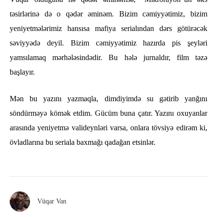
təsirlərinə də o qədər əminəm. Bizim cəmiyyətimiz, bizim
yeniyetmələrimiz hansısa mafiya serialından dərs götürəcək
səviyyədə deyil. Bizim cəmiyyətimiz hazırda pis şeyləri
yamsılamaq mərhələsindədir. Bu hələ jurnaldır, film təzə
başlayır.
Mən bu yazını yazmaqla, dimdiyimdə su gətirib yanğını
söndürməyə kömək etdim. Gücüm buna çatır. Yazını oxuyanlar
arasında yeniyetmə valideynləri varsa, onlara tövsiyə edirəm ki,
övladlarına bu seriala baxmağı qadağan etsinlər.
Vüqar Van