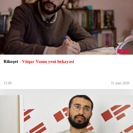
Rikoşet
- Vüqar Vanın yeni hekayəsi
12:00
31 mart 2026