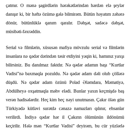
çatmır. O mənə şagirdlərin hərəkətlərindən hərdən elə şeylər
danışır ki, bir həftə özümə gələ bilmirəm. Bütün həyatım zəhərə
dönür, bütünlüklə qanım qaralır. Dəhşət, sadəcə dəhşət,
müsibəti-fəxrəddin.
Serial və filmlərin, xüsusən mafiya mövzulu serial və filmlərin
insanlara nə qədər dərindən təsir etdiyini yəqin ki, hamınız yaxşı
bilirsiniz. Bu danılmaz faktdır. Nə qədər adamın başı “Kurtlar
Vadisi”nə baxmaqla pozuldu. Nə qədər adam dəli olub çöllərə
düşdü. Nə qədər adam özünü Polad Ələmdara, Məmatiyə,
Abdülheyə oxşatmaqla məhv elədi. Bunlar yaxın keçmişdə baş
verən hadisələrdir. Heç kim heç nəyi unutmasın. Çakır ölən gün
Türkiyədə kütləvi surətdə cənazə namazları qılınır, ehsanlar
verilirdi. İndiyə qədər hər il Çakırın ölümünün ildönümü
keçirilir. Hələ mən “Kurtlar Vadisi” deyirəm, bu cür yüzlərlə