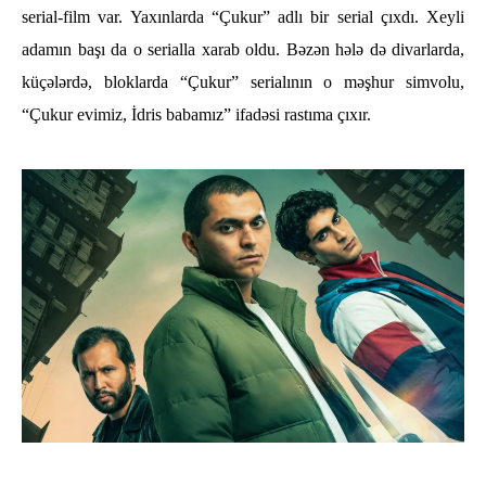
serial-film var. Yaxınlarda “Çukur” adlı bir serial çıxdı. Xeyli
adamın başı da o serialla xarab oldu. Bəzən hələ də divarlarda,
küçələrdə, bloklarda “Çukur” serialının o məşhur simvolu,
“Çukur evimiz, İdris babamız” ifadəsi rastıma çıxır.