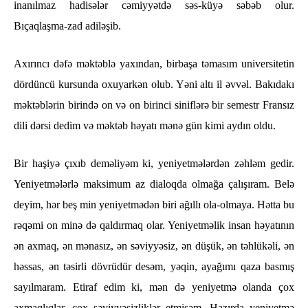
inanılmaz hadisələr cəmiyyətdə səs-küyə səbəb olur.
Bıçaqlaşma-zad adiləşib.
Axırıncı dəfə məktəblə yaxından, birbaşa təmasım universitetin
dördüncü kursunda oxuyarkən olub. Yəni altı il əvvəl. Bakıdakı
məktəblərin birində on və on birinci siniflərə bir semestr Fransız
dili dərsi dedim və məktəb həyatı mənə gün kimi aydın oldu.
Bir haşiyə çıxıb deməliyəm ki, yeniyetmələrdən zəhləm gedir.
Yeniyetmələrlə maksimum az dialoqda olmağa çalışıram. Belə
deyim, hər beş min yeniyetmədən biri ağıllı ola-olmaya. Hətta bu
rəqəmi on minə də qaldırmaq olar. Yeniyetməlik insan həyatının
ən axmaq, ən mənasız, ən səviyyəsiz, ən düşük, ən təhlükəli, ən
həssas, ən təsirli dövrüdür desəm, yəqin, ayağımı qaza basmış
sayılmaram. Etiraf edim ki, mən də yeniyetmə olanda çox
axmaqlıqlar, çox səviyyəsizliklər etmişəm. Hazırda yeniyetmə