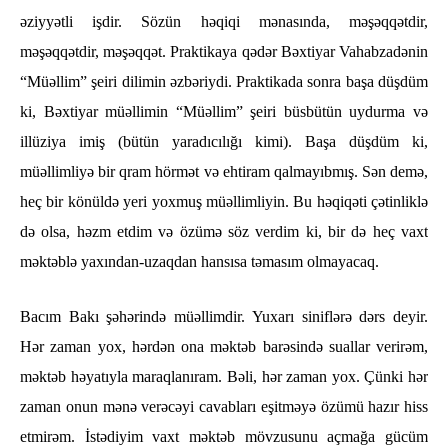
əziyyətli işdir. Sözün həqiqi mənasında, məşəqqətdir,
məşəqqətdir, məşəqqət. Praktikaya qədər Bəxtiyar Vahabzadənin
“Müəllim” şeiri dilimin əzbəriydi. Praktikada sonra başa düşdüm
ki, Bəxtiyar müəllimin “Müəllim” şeiri büsbütün uydurma və
illüziya imiş (bütün yaradıcılığı kimi). Başa düşdüm ki,
müəllimliyə bir qram hörmət və ehtiram qalmayıbmış. Sən demə,
heç bir könüldə yeri yoxmuş müəllimliyin. Bu həqiqəti çətinliklə
də olsa, həzm etdim və özümə söz verdim ki, bir də heç vaxt
məktəblə yaxından-uzaqdan hansısa təmasım olmayacaq.
Bacım Bakı şəhərində müəllimdir. Yuxarı siniflərə dərs deyir.
Hər zaman yox, hərdən ona məktəb barəsində suallar verirəm,
məktəb həyatıyla maraqlanıram. Bəli, hər zaman yox. Çünki hər
zaman onun mənə verəcəyi cavabları eşitməyə özümü hazır hiss
etmirəm. İstədiyim vaxt məktəb mövzusunu açmağa gücüm