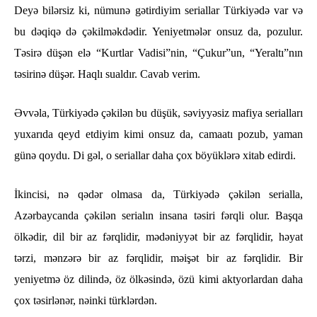
Deyə bilərsiz ki, nümunə gətirdiyim seriallar Türkiyədə var və
bu dəqiqə də çəkilməkdədir. Yeniyetmələr onsuz da, pozulur.
Təsirə düşən elə “Kurtlar Vadisi”nin, “Çukur”un, “Yeraltı”nın
təsirinə düşər. Haqlı sualdır. Cavab verim.
Əvvəla, Türkiyədə çəkilən bu düşük, səviyyəsiz mafiya serialları
yuxarıda qeyd etdiyim kimi onsuz da, camaatı pozub, yaman
günə qoydu. Di gəl, o seriallar daha çox böyüklərə xitab edirdi.
İkincisi, nə qədər olmasa da, Türkiyədə çəkilən serialla,
Azərbaycanda çəkilən serialın insana təsiri fərqli olur. Başqa
ölkədir, dil bir az fərqlidir, mədəniyyət bir az fərqlidir, həyat
tərzi, mənzərə bir az fərqlidir, məişət bir az fərqlidir. Bir
yeniyetmə öz dilində, öz ölkəsində, özü kimi aktyorlardan daha
çox təsirlənər, nəinki türklərdən.