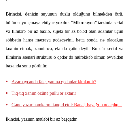
Birincisi, dənizin suyunun duzlu olduğunu bilməkdən ötrü,
bütün suyu içməyə ehtiyac yoxdur. “Mikrorayon” tərzində serial
və filmlərə bir az baxıb, süjetə bir az bələd olan adamlar üçün
söhbətin hansı məcraya gedəcəyini, hətta sonda nə olacağını
təxmin etmək, zənnimcə, elə də çətin deyil. Bu cür serial və
filmlərin ssenari strukturu o qədər də mürəkkəb olmur, əvvəldən
baxanda sonu görünür.
Azərbaycanda falçı yanına gedənlər
kimlərdir?
Tıq-tıq xanım özünə pullu ər axtarır
Gənc yazar həmkarını tənqid etdi:
Banal, bayağı, xırdaçılıq...
İkincisi, yazının mətləbi bir az başqadır.