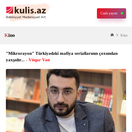
Canlı yayım
Kino
Kino
"Mikrorayon" Türkiyədəki mafiya seriallarının çoxundan
yaxşıdır...
- Vüqar Van