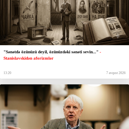
"Sənətdə özünüzü deyil, özünüzdəki sənəti sevin..."
-
Stanislavskidən aforizmlər
13:20
7 avqust 2026