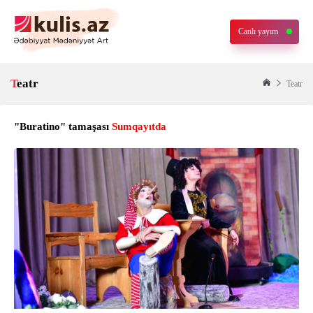
Canlı yayım
Teatr
Teatr
"Buratino" tamaşası
Sumqayıtda