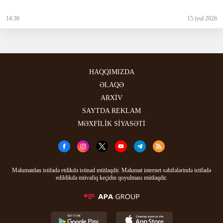
14:30
15 iyul 2026
HAQQIMIZDA
ƏLAQƏ
ARXİV
SAYTDA REKLAM
MƏXFİLİK SİYASƏTİ
Məlumatdan istifadə etdikdə istinad mütləqdir. Məlumat internet səhifələrində istifadə
edildikdə müvafiq keçidin qoyulması mütləqdir.