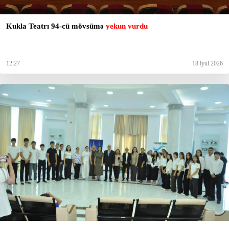
Kukla Teatrı 94-cü mövsümə
yekun vurdu
12:27
18 iyul 2026