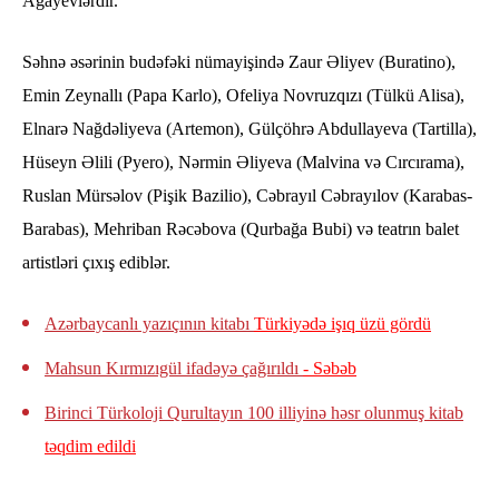
Ağayevlərdir.
Səhnə əsərinin budəfəki nümayişində Zaur Əliyev (Buratino),
Emin Zeynallı (Papa Karlo), Ofeliya Novruzqızı (Tülkü Alisa),
Elnarə Nağdəliyeva (Artemon), Gülçöhrə Abdullayeva (Tartilla),
Hüseyn Əlili (Pyero), Nərmin Əliyeva (Malvina və Cırcırama),
Ruslan Mürsəlov (Pişik Bazilio), Cəbrayıl Cəbrayılov (Karabas-
Barabas), Mehriban Rəcəbova (Qurbağa Bubi) və teatrın balet
artistləri çıxış ediblər.
Azərbaycanlı yazıçının kitabı
Türkiyədə işıq üzü gördü
Mahsun Kırmızıgül ifadəyə çağırıldı
- Səbəb
Birinci Türkoloji Qurultayın 100 illiyinə həsr olunmuş kitab
təqdim edildi