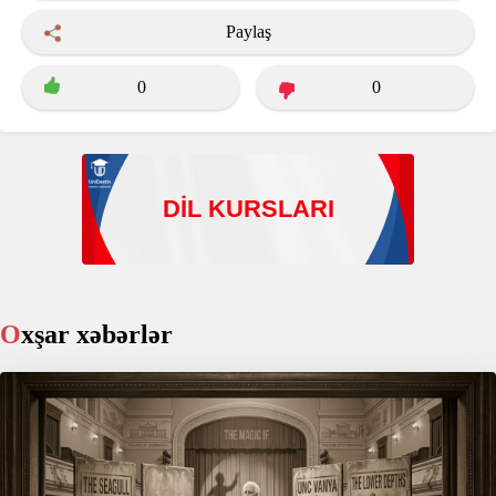
Paylaş
0
0
Oxşar xəbərlər