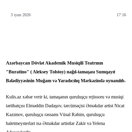
3 iyun 2026
17:16
Azərbaycan Dövlət Akademik Musiqili Teatrının
"Buratino" ( Aleksey Tolstoy) nağıl-tamaşası Sumqayıt
Bələdiyyəsinin Muğam və Yaradıcılıq Mərkəzində oynanılıb.
Kulis.az xəbər verir ki, tamaşanın quruluşçu rejissoru və musiqi
tərtibatçısı Elməddin Dadaşov, tərcüməçisi Əməkdar artist Nicat
Kazımov, quruluşçu rəssamı Vüsal Rəhim, quruluşçu
baletmeysterləri isə Əməkdar artistlər Zakir və Yelena