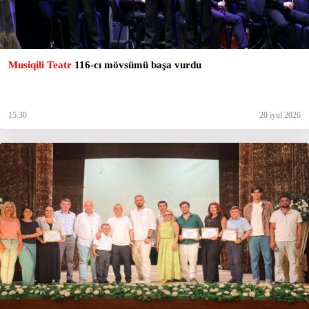
Musiqili Teatr
116-cı mövsümü başa vurdu
15:30
20 iyul 2026