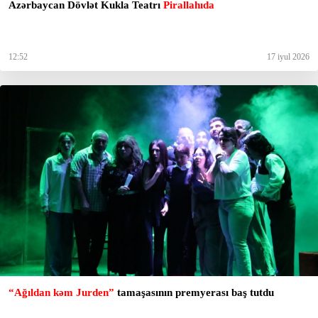
Azərbaycan Dövlət Kukla Teatrı
Pirallahıda
12:52
17 iyul 2026
“Ağıldan kəm Jurden”
tamaşasının premyerası baş tutdu