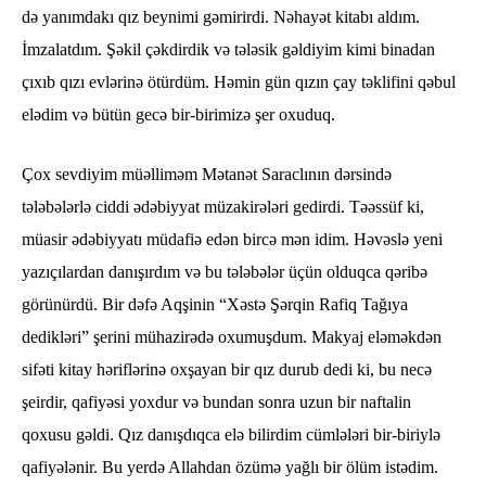
də yanımdakı qız beynimi gəmirirdi. Nəhayət kitabı aldım.
İmzalatdım. Şəkil çəkdirdik və tələsik gəldiyim kimi binadan
çıxıb qızı evlərinə ötürdüm. Həmin gün qızın çay təklifini qəbul
elədim və bütün gecə bir-birimizə şer oxuduq.
Çox sevdiyim müəlliməm Mətanət Saraclının dərsində
tələbələrlə ciddi ədəbiyyat müzakirələri gedirdi. Təəssüf ki,
müasir ədəbiyyatı müdafiə edən bircə mən idim. Həvəslə yeni
yazıçılardan danışırdım və bu tələbələr üçün olduqca qəribə
görünürdü. Bir dəfə Aqşinin “Xəstə Şərqin Rafiq Tağıya
dedikləri” şerini mühazirədə oxumuşdum. Makyaj eləməkdən
sifəti kitay həriflərinə oxşayan bir qız durub dedi ki, bu necə
şeirdir, qafiyəsi yoxdur və bundan sonra uzun bir naftalin
qoxusu gəldi. Qız danışdıqca elə bilirdim cümlələri bir-biriylə
qafiyələnir. Bu yerdə Allahdan özümə yağlı bir ölüm istədim.