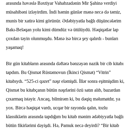
arasında həvəslə Bəxtiyar Vahabzadənin Mir Şahinə verdiyi
müsahibəni izləyirdim. İndi həmin günlər mənə necə də təmiz,
munis bir xatirə kimi görünür. Ədəbiyyatla bağlı düşüncələrim
Bakı-Beləqan yolu kimi dümdüz və ütülüydü. Həqiqətlər lap
çoxdan təyin olunmuşdu. Mənə isə bircə şey qalırdı - bunları
yaşamaq!
Bir gün kitabların arasında dəftərə bənzəyən nazik bir cib kitabı
tapdım. Bu Qismət Rüstəmovun (İkinci Qismət) “Vitrin”
kitabıydı. “525-ci qəzet” nəşr eləmişdi. İllər sonra eşitmişdim ki,
Qismət bu kitabçanın bütün nəşrlərini özü satın alıb, bazardan
çıxarmaq istəyir. Ancaq, bilmirəm ki, bu dəqiq məlumatdır, ya
yox. Bircə həqiqət vardı, ucqar bir rayonda qalın, tozlu
klassiklərin arasında tapdığım bu kitab mənim ədəbiyyatla bağlı
bütün fikirlərimi dəyişdi. Hə, Pamuk necə deyirdi? “Bir kitab