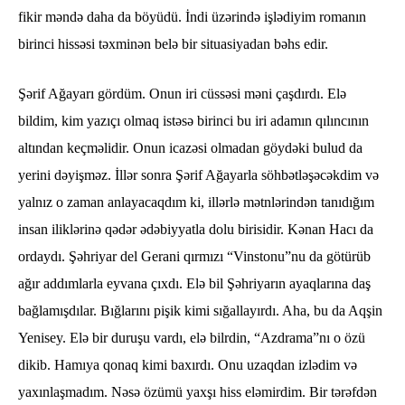
fikir məndə daha da böyüdü. İndi üzərində işlədiyim romanın
birinci hissəsi təxminən belə bir situasiyadan bəhs edir.
Şərif Ağayarı gördüm. Onun iri cüssəsi məni çaşdırdı. Elə
bildim, kim yazıçı olmaq istəsə birinci bu iri adamın qılıncının
altından keçməlidir. Onun icazəsi olmadan göydəki bulud da
yerini dəyişməz. İllər sonra Şərif Ağayarla söhbətləşəcəkdim və
yalnız o zaman anlayacaqdım ki, illərlə mətnlərindən tanıdığım
insan iliklərinə qədər ədəbiyyatla dolu birisidir. Kənan Hacı da
ordaydı. Şəhriyar del Gerani qırmızı “Vinstonu”nu da götürüb
ağır addımlarla eyvana çıxdı. Elə bil Şəhriyarın ayaqlarına daş
bağlamışdılar. Bığlarını pişik kimi sığallayırdı. Aha, bu da Aqşin
Yenisey. Elə bir duruşu vardı, elə bilrdin, “Azdrama”nı o özü
dikib. Hamıya qonaq kimi baxırdı. Onu uzaqdan izlədim və
yaxınlaşmadım. Nəsə özümü yaxşı hiss eləmirdim. Bir tərəfdən