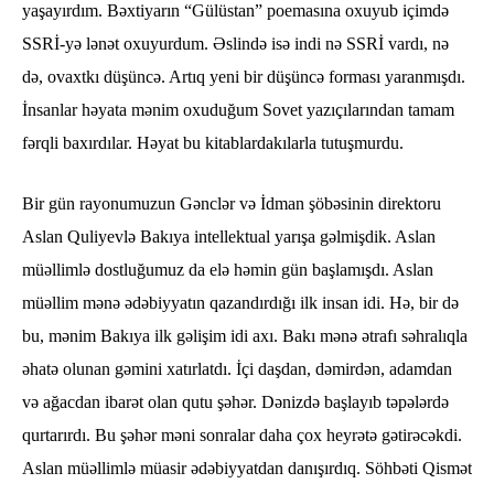
yaşayırdım. Bəxtiyarın “Gülüstan” poemasına oxuyub içimdə
SSRİ-yə lənət oxuyurdum. Əslində isə indi nə SSRİ vardı, nə
də, ovaxtkı düşüncə. Artıq yeni bir düşüncə forması yaranmışdı.
İnsanlar həyata mənim oxuduğum Sovet yazıçılarından tamam
fərqli baxırdılar. Həyat bu kitablardakılarla tutuşmurdu.
Bir gün rayonumuzun Gənclər və İdman şöbəsinin direktoru
Aslan Quliyevlə Bakıya intellektual yarışa gəlmişdik. Aslan
müəllimlə dostluğumuz da elə həmin gün başlamışdı. Aslan
müəllim mənə ədəbiyyatın qazandırdığı ilk insan idi. Hə, bir də
bu, mənim Bakıya ilk gəlişim idi axı. Bakı mənə ətrafı səhralıqla
əhatə olunan gəmini xatırlatdı. İçi daşdan, dəmirdən, adamdan
və ağacdan ibarət olan qutu şəhər. Dənizdə başlayıb təpələrdə
qurtarırdı. Bu şəhər məni sonralar daha çox heyrətə gətirəcəkdi.
Aslan müəllimlə müasir ədəbiyyatdan danışırdıq. Söhbəti Qismət