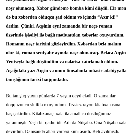
nəşr olunacaq. Xəbər gündəmə bomba kimi düşdü. Elə mən
də bu xəbərdən olduqca şad oldum və içimdə “Axır ki!”
dedim. Çünki, Aqşinin eyni zamanda bir neçə roman
üzərində işlədiyi ilə bağlı mətbuatdan xəbərlər oxuyurdum.
Romanın nəşr tarixini gözləyirdim. Xəbərdən belə məlum
olur ki, roman sentyabr ayında nəşr olunacaq. Beləcə Aqşin
Yeniseylə bağlı düşündüm və nələrisə xatırlamalı oldum.
Aşağıdakı yazı Aqşin və onun timsalında müasir ədəbiyyatla
tanışlığımın tarixi haqqındadır.
Bu tanışlıq yaxın günlərdə 7 yaşını qeyd elədi. O zamanlar
doqquzuncu sinifdə oxuyurdum. Tez-tez rayon kitabxanasına
baş çəkirdim. Kitabxanaçı xala ilə əməllicə dostluğumuz
yaranmışdı. Yaşlı bir qadın idi. Adı da Nüşabə. Ona Nüşabə xala
deyirdim. Danışanda əlləri yarpaq kimi əsirdi. Beli əyilmişdi.