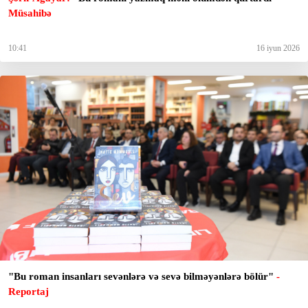
Müsahibə
10:41
16 iyun 2026
"Bu roman insanları sevənlərə və sevə bilməyənlərə bölür"
-
Reportaj