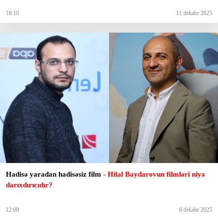
18:10
11 dekabr 2025
Hadisə yaradan hadisəsiz film
- Hilal Baydarovun filmləri niyə
darıxdırıcıdır?
12:00
8 dekabr 2025