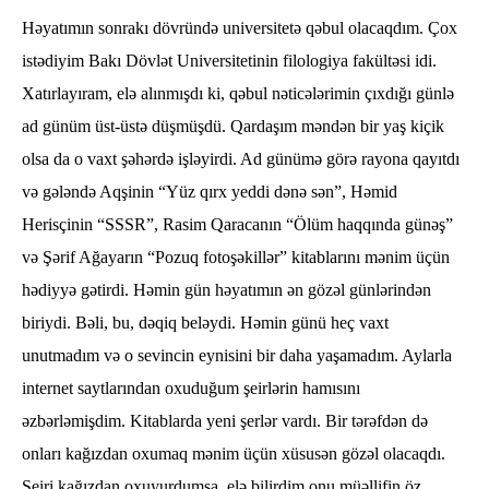
Həyatımın sonrakı dövründə universitetə qəbul olacaqdım. Çox
istədiyim Bakı Dövlət Universitetinin filologiya fakültəsi idi.
Xatırlayıram, elə alınmışdı ki, qəbul nəticələrimin çıxdığı günlə
ad günüm üst-üstə düşmüşdü. Qardaşım məndən bir yaş kiçik
olsa da o vaxt şəhərdə işləyirdi. Ad günümə görə rayona qayıtdı
və gələndə Aqşinin “Yüz qırx yeddi dənə sən”, Həmid
Herisçinin “SSSR”, Rasim Qaracanın “Ölüm haqqında günəş”
və Şərif Ağayarın “Pozuq fotoşəkillər” kitablarını mənim üçün
hədiyyə gətirdi. Həmin gün həyatımın ən gözəl günlərindən
biriydi. Bəli, bu, dəqiq beləydi. Həmin günü heç vaxt
unutmadım və o sevincin eynisini bir daha yaşamadım. Aylarla
internet saytlarından oxuduğum şeirlərin hamısını
əzbərləmişdim. Kitablarda yeni şerlər vardı. Bir tərəfdən də
onları kağızdan oxumaq mənim üçün xüsusən gözəl olacaqdı.
Şeiri kağızdan oxuyurdumsa, elə bilirdim onu müəllifin öz