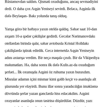
Rüstəmovdan saldım. Qisməti oxuduğunu, ancaq sevmədiyini
dedi. O daha çox Aqşin Yeniseyi sevirdi. Beləcə, Aqşinlə ilk
dəfə Beyləqan- Bakı yolunda tanış olduq.
Yarışa görə bir həftəyə yaxın oteldə qaldıq. Səhər saat 10-dan
axşam 10-a qədər çəkilişlər gedirdi. Gecələr Nərimanovdakı
otellərdən birində qalır, səhər avtobusla Kristal Holldakı
çəkilişlərdə iştirak edirdik. Gecə internetdə Aqşin Yeniseyin
adını axtarışa verdim. Bir neçə məqalə çıxdı. Bir də Vikipediya
məlumatları. Hə, daha sonra ilk dəfə Kulis.az-da oxuduğum
şerləri... İlk oxunuşda Aqşini öz ruhuma yaxın buraxdım.
Misralar adamın içini mismar kimi gəlib keçir və asanlıqla alt
şüurunda yer eləyirdi. Bunu illər sonra yaradıcılığın iməkləmə
dövründə şerlər yazan gənclərdə hiss edəcəkdim. Aqşini
oxuyanlar asanlıqla onun təsirinə düşürdülər. Düzdür, yazı