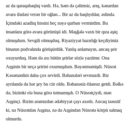
az da qaraqabaqlıq vardı. Hə, həm də çəlimsiz, arıq, kənardan
avara ifadəsi verən bir oğlan... Bir az da haqlıydılar, əslində.
İçimdəki azadlıq hissini heç nəyə qurban vermirdim. Bu
insanlara görə avara görünüşü idi. Məşğələ vaxtı bir qıza aşiq
olmuşdum. Sevgili olmuşduq. Riyaziyyat hazırlığı keçdiyimiz
binanın podvalında görüşürdük. Yanlış anlamayın, ancaq şeir
oxuyurduq. Həm də axı bütün şeirlər sözlə yazılmır. Ona
Aqşinin bir neçə şeirini oxumuşdum. Bəyənməmişdi. Nüsrət
Kəsəmənlini daha çox sevirdi. Bəhanələri sevməzdi. Biz
ayrılanda da hər şey bu cür oldu. Bəhanəsiz-fılansız getdi. Bəlkə
də, bizimki elə buna görə tutmamışdı. O Nüsrətçiydi, mən
Aqşinçi. Bizim aramızdan ədəbiyyat çayı axırdı. Ancaq təəssüf
ki, nə Nüsrətdən Aqşinə, nə də Aqşindən Nüsrətə körpü salmaq
olmurdu.