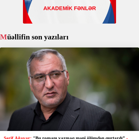
Müəllifin son yazıları
Şərif Ağayar:
"Bu romanı yazmaq məni ölümdən qurtardı”
-