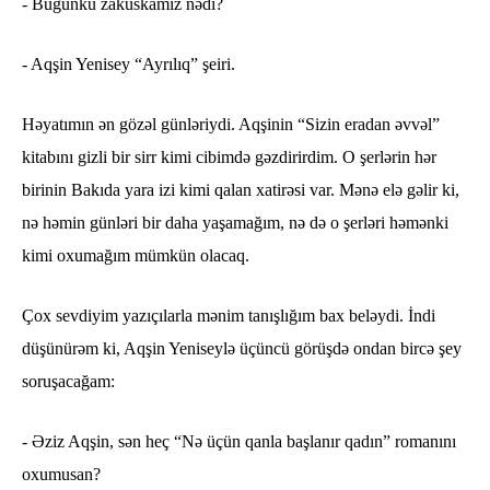
- Bugünkü zakuskamız nədi?
- Aqşin Yenisey “Ayrılıq” şeiri.
Həyatımın ən gözəl günləriydi. Aqşinin “Sizin eradan əvvəl”
kitabını gizli bir sirr kimi cibimdə gəzdirirdim. O şerlərin hər
birinin Bakıda yara izi kimi qalan xatirəsi var. Mənə elə gəlir ki,
nə həmin günləri bir daha yaşamağım, nə də o şerləri həmənki
kimi oxumağım mümkün olacaq.
Çox sevdiyim yazıçılarla mənim tanışlığım bax beləydi. İndi
düşünürəm ki, Aqşin Yeniseylə üçüncü görüşdə ondan bircə şey
soruşacağam:
- Əziz Aqşin, sən heç “Nə üçün qanla başlanır qadın” romanını
oxumusan?