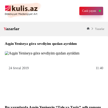
Canlı yayım
Yazarlar
Yazarlar
Aqşin Yeniseyə görə sevdiyim qızdan ayrıldım
24 fevral 2019
11:40
Bu yaxınlarda Aqşin Yeniseyin “Tale və Tarix” adlı romanı