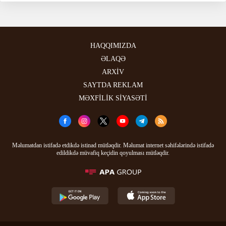
HAQQIMIZDA
ƏLAQƏ
ARXİV
SAYTDA REKLAM
MƏXFİLİK SİYASƏTİ
Məlumatdan istifadə etdikdə istinad mütləqdir. Məlumat internet səhifələrində istifadə
edildikdə müvafiq keçidin qoyulması mütləqdir.