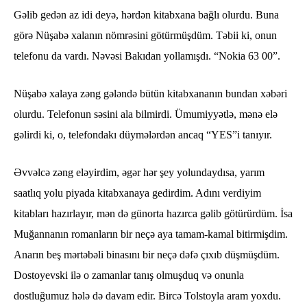
Gəlib gedən az idi deyə, hərdən kitabxana bağlı olurdu. Buna
görə Nüşabə xalanın nömrəsini götürmüşdüm. Təbii ki, onun
telefonu da vardı. Nəvəsi Bakıdan yollamışdı. “Nokia 63 00”.
Nüşabə xalaya zəng gələndə bütün kitabxananın bundan xəbəri
olurdu. Telefonun səsini ala bilmirdi. Ümumiyyətlə, mənə elə
gəlirdi ki, o, telefondakı düymələrdən ancaq “YES”i tanıyır.
Əvvəlcə zəng eləyirdim, əgər hər şey yolundaydısa, yarım
saatlıq yolu piyada kitabxanaya gedirdim. Adını verdiyim
kitabları hazırlayır, mən də günorta hazırca gəlib götürürdüm. İsa
Muğannanın romanların bir neçə aya tamam-kamal bitirmişdim.
Anarın beş mərtəbəli binasını bir neçə dəfə çıxıb düşmüşdüm.
Dostoyevski ilə o zamanlar tanış olmuşduq və onunla
dostluğumuz hələ də davam edir. Bircə Tolstoyla aram yoxdu.