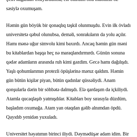
səsiylə oxumuşam.
Həmin gün böyük bir qonaqlıq təşkil olunmuşdu. Evin ilk övladı
universitetə qəbul olunubsa, deməli, sonrakıların da yolu açılır.
Hamı mənə uğur simvolu kimi baxırdı. Ancaq həmin gün məni
bu kitablardan başqa heç nə maraqlandırmırdı. Günün sonuna
qədər adamların arasında ruh kimi gəzdim. Gecə hamı dağılışdı.
Yaşlı qohumlarımın protezli öpüşlərinə məruz qaldım. Həmin
gün bütün kişilər piyan, bütün qadınlar qüssəliydi. Anam
qonşularla dərin bir söhbətə dalmışdı. Elə qardaşım da içkiliydi.
Atamla qucaqlaşıb yatmışdılar. Kitabları boy sırasıyla düzdüm,
başladım oxumağa. Atam yan otaqdan gəlib alnımdan öpdü.
Qayıdıb yenidən yuxuladı.
Universitet həyatımın birinci iliydi. Dəymədüşər adam idim. Bir