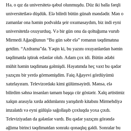
Hə, o qız da universitetə qəbul olunmuşdu. Düz iki balla fərqli
universitetlərə düşdük. Elə bilirdi bütün günah məndədir. Mən o
zamanlar ona həmin podvalda şeir oxumasaydım, biz indi eyni
universitetdə oxuyurduq. Və bir gün onu da qoltuğuma vurub
Mirmedi Ağaoğlunun “Bu gün səbr elə” romanın təqdimatına
getdim. “Azdrama”da. Yəqin ki, bu yazını oxuyanlardan həmin
təqdimatda iştirak edənlər olub. Adam çox idi. Bütün ədəbi
mühit həmin təqdimata gəlmişdi. Həyatımda heç vaxt bu qədər
yazıçını bir yerdə görməmişdim. Faiq Ağayevi gördüyümü
xatırlayıram. Televizordakı kimi gülümsəyirdi. Mənsə, elə
bilirdim səhnə insanları tamam başqa cür göstərir. Xalq artistimiz
xalqın arasıyla xırda addımlarını yarışdırıb kitabını Mirmehdiyə
imzalatdı və eyni gülüşlə sağollaşıb çoxluqda yoxa çıxdı.
Televiziyadan da gələnlər vardı. Bu qədər yazıçını görəndə
ağlıma birinci təqdimatdan sonrakı qonaqlıq gəldi. Sonralar bu