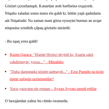
Gözləri çuxurlamışdı. Kənardan ərəb hərflərinə oxşayırdı.
Nüşabə xaladan sonra mənə elə gəldi ki, bütün yaşlı qadınların
adı Nüşabədir. Nə zaman məni görsə eynəyini burnun ən ucqar
nöqtəsinə yendirib çılpaq gözlərlə süzürdü:
- Bu uşaq yenə gəldi!
Rasim Qaraca:
"Həmid Herisçi deyirdi ki, Anarla şəkil
çəkdirməyin, yoxsa... "
- Müsahibə
"Daha danışmağa sözüm qalmayıb..."
- Ezra Paundu nə üçün
dəmir qəfəsdə saxlamışdılar?
Yaxşı yazıçının pis romanı
– Ayxan Ayvazı tənqid etdilər
O baxışlardan yalnız bu cümlə oxunurdu.