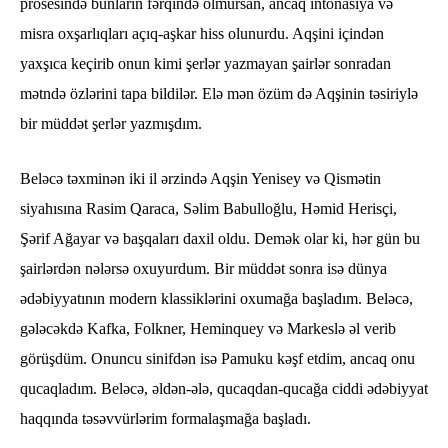
prosesində bunların fərqində olmursan, ancaq intonasiya və
misra oxşarlıqları açıq-aşkar hiss olunurdu. Aqşini içindən
yaxşıca keçirib onun kimi şerlər yazmayan şairlər sonradan
mətndə özlərini tapa bildilər. Elə mən özüm də Aqşinin təsiriylə
bir müddət şerlər yazmışdım.
Beləcə təxminən iki il ərzində Aqşin Yenisey və Qismətin
siyahısına Rasim Qaraca, Səlim Babulloğlu, Həmid Herisçi,
Şərif Ağayar və başqaları daxil oldu. Demək olar ki, hər gün bu
şairlərdən nələrsə oxuyurdum. Bir müddət sonra isə dünya
ədəbiyyatının modern klassiklərini oxumağa başladım. Beləcə,
gələcəkdə Kafka, Folkner, Heminquey və Markeslə əl verib
görüşdüm. Onuncu sinifdən isə Pamuku kəşf etdim, ancaq onu
qucaqladım. Beləcə, əldən-ələ, qucaqdan-qucağa ciddi ədəbiyyat
haqqında təsəvvürlərim formalaşmağa başladı.