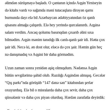
əlimdən sürüşməyə başladı. O çantanın içində Aqşin Yeniseyin
də kitabı vardı və sağımda məni tutacaqlara dirəyən qarnı
burnunda dayı elə bil Azərbaycan ədəbiyyatından öz qanlı
qisasını almağa çalışırdı. Elə hey yerində qurcalanırdı. Aqşinə
salam verdim. Ancaq qolumu basırıqdan çıxarıb əlini sıxa
bilmədim. Aqşin mənim tanıdığı ilk canlı-qanlı şair idi. Hətta çox
şair idi. Necə ki, ən dost olur, eləcə də çox şair. Həmin gün heç
nə danışmadıq və Aqşini bir daha görmədim.
Uzun zaman sonra yenidən aşiq olmuşdum. Nədənsə Aqşin
bütün sevgilərimə şahid olub. Razılığı Aqşindən almışıq. Gecələr
“Qış parkı”nda görüşüb “147 dənə sən” kitabından şerlər
oxuyurduq. Elə bil o misralarda daha çox sevir, daha çox
qüssələnir və daha çox piyan olurduq. Hərdən zarafatla deyirdik: