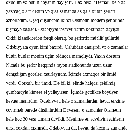
oxudum və bütün həyatım dəyişdi”. Bax belə. “Deməli, belə də
yazmaq olar” dedim və qısa zamanda az qala bütün şerləri
əzbərlədim. Uşaq düşüncəm İkinci Qismətin modern şerlərində
bişməyə başladı. Ədəbiyyat təsəvvürlərim kökündən dəyişdi.
Ciddi klassiklərdən fərqli olaraq, bu şerlərdə müəllif gülürdü.
Ədəbiyyata oyun kimi baxırdı. Üslubdan danışırdı və o zamanlar
bütün bunlar mənim üçün olduqca maraqlıydı. Yaxın dostum
Nicatla bu şerlər haqqında rayon stadionunda uzun-uzun
danışdığım gecələri xatırlayıram. İçimdə axmaqca bir ümid
vardı. Qorxulu bir ümid. Elə bil ki, əlində halqası çəkilmiş
qumbarayla kiməsə əl yelləyirsən. İçimdə getdikcə böyüyən
həyata inanırdım. Ədəbiyyatı hələ o zamanlardan həyat tərzimə
çevirmək barədə düşünürdüm Deyəsən, o zamanlar Qismətin
hələ heç 30 yaşı tamam deyildi. Mənimsə ən sevdiyim şairlərin
qırxı çoxdan çıxmışdı. Ədəbiyyatı da, həyatı da keçmiş zamanda