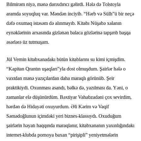
Bilmirəm niyə, mənə darıxdırıcı gəlirdi. Hələ də Tolstoyla
aramda soyuqluq var. Məndən inciyib. “Hərb və Sülh”ü bir neçə
dəfə oxumaq istəsəm də alınmayıb. Kitabı Nüşabə xalanın
eynəklərinin arxasında gizlənən balaca gözlərinə tapşırıb başqa
əsərlərə üz tutmuşam.
Jül Vernin kitabxanadakı bütün kitablarını su kimi içmişdim.
“Kapitan Qrantın uşaqları”yla dost olmuşdum. Şairlər hələ o
vaxtdan mənə yazıçılardan daha maraqlı görünüb. Şeir
praktikiydi. Oxunması asandı, bəlkə də, yazılması da. Yəni, o
zamanlar elə düşünürdüm. Bəxtiyar Vahabzadəni çox sevirdim,
hərdən də Hidayəti oxuyurdum. Əli Kərim və Vaqif
Səmədoğlunun içimdəki yeri biznes-klassıydı. Oxuduğum
şairlərin həyatı haqqında maraqlanır, kitabxananın yaxınlığındakı
internet-klubda pornoya baxan “pirişipli” yeniyetmələrin