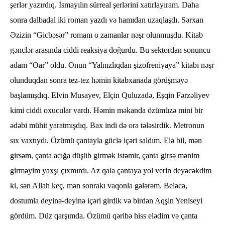
şerlər yazırdıq. İsmayılın sürreal şerlərini xatırlayıram. Daha
sonra dalbadal iki roman yazdı və hamıdan uzaqlaşdı. Sərxan
Əzizin “Gicbəsər” romanı o zamanlar nəşr olunmuşdu. Kitab
gənclər arasında ciddi reaksiya doğurdu. Bu sektordan sonuncu
adam “Oar” oldu. Onun “Yalnızlıqdan şizofreniyaya” kitabı nəşr
olunduqdan sonra tez-tez həmin kitabxanada görüşməyə
başlamışdıq. Elvin Musayev, Elçin Quluzadə, Eşqin Fərzəliyev
kimi ciddi oxucular vardı. Həmin məkanda özümüzə mini bir
ədəbi mühit yaratmışdıq. Bax indi də ora tələsirdik. Metronun
sıx vaxtıydı. Özümü çantayla güclə içəri saldım. Elə bil, mən
girsəm, çanta acığa düşüb girmək istəmir, çanta girsə mənim
girməyim yaxşı çıxmırdı. Az qala çantaya yol verin deyəcəkdim
ki, sən Allah keç, mən sonrakı vaqonla gələrəm. Beləcə,
dostumla deyinə-deyinə içəri girdik və birdən Aqşin Yeniseyi
gördüm. Düz qarşımda. Özümü qəribə hiss elədim və çanta