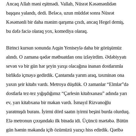
Ancaq Allah məni eşitmədi. Vallah, Nüsrət Kəsəmənlidən
başqası yalandı, dedi. Beləcə, uzun müddət sonra Nüsrət
Kəsəmənli bir daha mənim qarşıma çıxdı, ancaq Hegel demiş,
bu dəfə faciə olaraq yox, komediya olaraq.
Birinci kursun sonunda Aqşin Yeniseylə daha bir görüşümüz
alındı. O zamana qədər mətbuatdan onu izləyirdim. Ədəbiyyatı
sevən və bir gün hər şeyin yaxşı olacağına inanan dostlarımla
birlikdə içməyə gedirdik. Çantamda yarım araq, təxminən ona
yaxın şeir kitabı vardı. Metroya düşdük. O zamanlar “Elmlər”də
dostlarla tez-tez yığışdığımız “Çarlesin kitabxanası” adında yarı
ev, yarı kitabxana bir məkan vardı. İsmayıl Rizvanoğlu
yaratmışdı buranı. İyirmi dörd saatın iyirmi beşini burda olurduq.
Elə metronun çıxışındakı ilk binada idi. Üçüncü mərtəbə. Bütün
gün həmin məkanda içib özümüzü yazıçı hiss edirdik. Qəribə