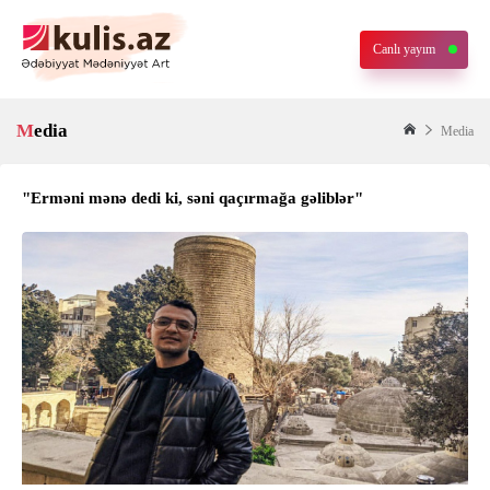
Canlı yayım
Media
Media
"Erməni mənə dedi ki, səni qaçırmağa gəliblər"