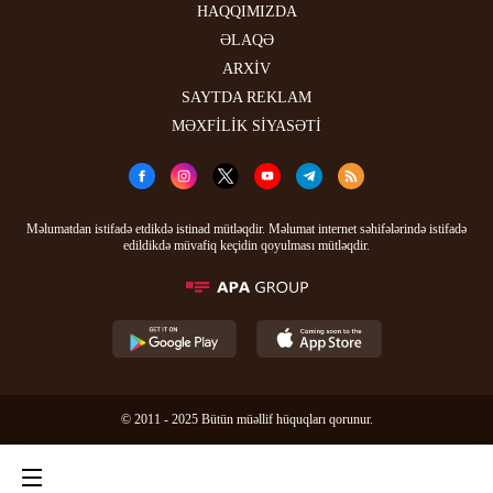
HAQQIMIZDA
ƏLAQƏ
ARXİV
SAYTDA REKLAM
MƏXFİLİK SİYASƏTİ
Məlumatdan istifadə etdikdə istinad mütləqdir. Məlumat internet səhifələrində istifadə
edildikdə müvafiq keçidin qoyulması mütləqdir.
© 2011 - 2025 Bütün müəllif hüquqları qorunur.