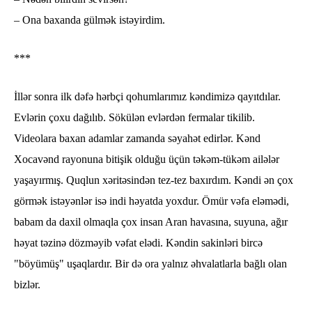
– Ona baxanda gülmək istəyirdim.
***
İllər sonra ilk dəfə hərbçi qohumlarımız kəndimizə qayıtdılar.
Evlərin çoxu dağılıb. Sökülən evlərdən fermalar tikilib.
Videolara baxan adamlar zamanda səyahət edirlər. Kənd
Xocavənd rayonuna bitişik olduğu üçün təkəm-tükəm ailələr
yaşayırmış. Quqlun xəritəsindən tez-tez baxırdım. Kəndi ən çox
görmək istəyənlər isə indi həyatda yoxdur. Ömür vəfa eləmədi,
babam da daxil olmaqla çox insan Aran havasına, suyuna, ağır
həyat təzinə dözməyib vəfat elədi. Kəndin sakinləri bircə
"böyümüş" uşaqlardır. Bir də ora yalnız əhvalatlarla bağlı olan
bizlər.