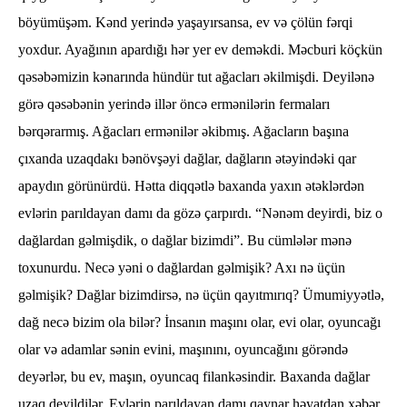
böyümüşəm. Kənd yerində yaşayırsansa, ev və çölün fərqi
yoxdur. Ayağının apardığı hər yer ev deməkdi. Məcburi köçkün
qəsəbəmizin kənarında hündür tut ağacları əkilmişdi. Deyilənə
görə qəsəbənin yerində illər öncə ermənilərin fermaları
bərqərarmış. Ağacları ermənilər əkibmış. Ağacların başına
çıxanda uzaqdakı bənövşəyi dağlar, dağların ətəyindəki qar
apaydın görünürdü. Hətta diqqətlə baxanda yaxın ətəklərdən
evlərin parıldayan damı da gözə çarpırdı. “Nənəm deyirdi, biz o
dağlardan gəlmişdik, o dağlar bizimdi”. Bu cümlələr mənə
toxunurdu. Necə yəni o dağlardan gəlmişik? Axı nə üçün
gəlmişik? Dağlar bizimdirsə, nə üçün qayıtmırıq? Ümumiyyətlə,
dağ necə bizim ola bilər? İnsanın maşını olar, evi olar, oyuncağı
olar və adamlar sənin evini, maşınını, oyuncağını görəndə
deyərlər, bu ev, maşın, oyuncaq filankəsindir. Baxanda dağlar
uzaq deyildilər. Evlərin parıldayan damı qaynar həyatdan xəbər