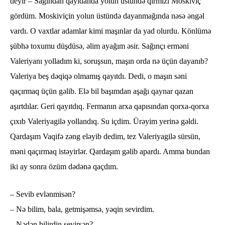
deyir – Sağından qayıdanda yolun üstündə qırmızı Moskiviç
gördüm. Moskiviçin yolun üstündə dayanmağında nəsə əngəl
vardı. O vaxtlar adamlar kimi maşınlar da yad olurdu. Könlümə
şübhə toxumu düşdüsə, əlim ayağım əsir. Sağınçı erməni
Valeriyanı yolladım ki, soruşsun, maşın orda nə üçün dayanıb?
Valeriya beş dəqiqə olmamış qayıtdı. Dedi, o maşın səni
qaçırmaq üçün gəlib. Elə bil başımdan aşağı qaynar qazan
aşırtdılar. Geri qayıtdıq. Fermanın arxa qapısından qorxa-qorxa
çıxıb Valeriyagilə yollandıq. Su içdim. Ürəyim yerinə gəldi.
Qardaşım Vaqifə zəng eləyib dedim, tez Valeriyagilə sürsün,
məni qaçırmaq istəyirlər. Qardaşım gəlib apardı. Amma bundan
iki ay sonra özüm dədənə qaçdım.
– Sevib evlənmisən?
– Nə bilim, bala, getmişəmsə, yəqin sevirdim.
– Nədən bilirdin sevirsən?