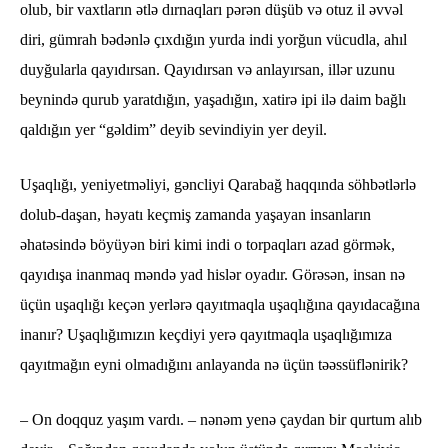
olub, bir vaxtların ətlə dırnaqları pərən düşüb və otuz il əvvəl
diri, gümrah bədənlə çıxdığın yurda indi yorğun vücudla, ahıl
duyğularla qayıdırsan. Qayıdırsan və anlayırsan, illər uzunu
beynində qurub yaratdığın, yaşadığın, xatirə ipi ilə daim bağlı
qaldığın yer “gəldim” deyib sevindiyin yer deyil.
Uşaqlığı, yeniyetməliyi, gəncliyi Qarabağ haqqında söhbətlərlə
dolub-daşan, həyatı keçmiş zamanda yaşayan insanların
əhatəsində böyüyən biri kimi indi o torpaqları azad görmək,
qayıdışa inanmaq məndə yad hislər oyadır. Görəsən, insan nə
üçün uşaqlığı keçən yerlərə qayıtmaqla uşaqlığına qayıdacağına
inanır? Uşaqlığımızın keçdiyi yerə qayıtmaqla uşaqlığımıza
qayıtmağın eyni olmadığını anlayanda nə üçün təəssüflənirik?
– On doqquz yaşım vardı. – nənəm yenə çaydan bir qurtum alıb