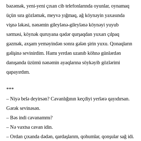
bəzəmək, yeni-yeni çıxan cib telefonlarında oyunlar, oynamaq
üçün sıra gözləmək, meyvə yığmaq, ağ köynəyin yaxasında
vişnə ləkəsi, nənəmin gileylənə-gileylənə köynəyi yuyub
sərməsi, köynək quruyana qədər qurşaqdan yuxarı çılpaq
gəzmək, axşam yeməyindən sonra gələn şirin yuxu. Qonaqların
gəlişinə sevinirdim. Hamı yerdən uzanıb köhnə günlərdən
danışanda üzümü nənəmin ayaqlarına söykəyib gözlərimi
qapayırdım.
***
– Niyə belə deyirsən? Cavanlığının keçdiyi yerlərə qayıdırsan.
Gərək sevinəsən.
– Bəs indi cavanammı?
– Nə vaxtsa cavan idin.
– Ordan çıxanda dədən, qardaşlarım, qohumlar, qonşular sağ idi.