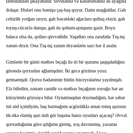
tənbəllikdən şikayətlənir. Sevinəndə və kədərlənəndə əli ayağına
dolaşır. Hisləri onu həmişə çaş-baş qoyur. Daim məşğuldur. Gah
cehizlik yorğan sırıyır, gah həyətdəki ağaclara qulluq eləyir, gah
toyuq-cücəylə danışır, gah da qohum-qonşunu gəzir. Boyu
balaca olsa da, qolları qüvvətlidir. Yaşıdları ona zarafatla Tıq-tıq
xanım deyir. Ona Tıq-tıq xanım deyənlərin sayı hər il azalır.
Günlərin bir günü mətbəx bıçağı ilə iri bir quzunu şaqqaladığını
görəndə qorxudan ağlamışdım. İki gecə gözümə yuxu
getməmişdi. Qorxu bədənimin bütün hüceyrələrinə yayılmışdı.
Elə bilirdim, nənəm canidir və mətbəx bıçağının soyuğu hər an
kürəyimdə göynəyə bilər. Oynatmaqdan doymadığım, hər səhər
isti süd içirtdiyim, baş barmağımı acgözülklə əmən totuq quzunu
tik-tikə eləmiş qarı indi gör başıma hansı oyunları açacaq? Əvvəl
qorxuduğuma görə qılığıma girmiş, xoş davranmış, yaxama