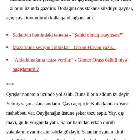
– əllərini üzündə gəzdirir. Dodağını daş stəkana süzdüyü qaynar,
açıq çaya toxundurub kəllə qəndi ağzına atır.
Sadəliyin bətnindəki təntənə
- “Şahid olmaq istəyirsən?”
Məzarlıqda sevişən cütlüklər
– Orxan Həsəni yazır...
"Aldadılmağıma icazə verdim"
- Günter Qrass özünü niyə
bağışlamırdı?
***
Qırışlar nənəmin üzündə yol salıb. Buna illərin addım izi deyir.
Yetmiş yaşın astanasındadır. Çayı açıq içir. Kəllə kəndə xüsusi
məhəbbəti var. Qayğanağın üstünə şəkər tozu səpir. Yay, qış
mavi, güllü yorğanda yatır. Səhər hamıdan erkən durub
yatanların oyanmasını səbrlə gözləyir. Yatanlar oyanan kimi