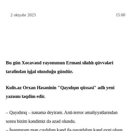
2 oktyabr 2023
15:00
Bu gün Xocavənd rayonunun Erməni silahlı qüvvələri
tərəfindən işğal olunduğu gündür.
Kulis.az Orxan Həsəninin "Qayıdışın qüssəsi" adlı yeni
yazısını təqdim edir.
– Qayıdırıq – nənəmə deyirəm. Anti-terror əməliyyatlarından
sonra bizim kəndimiz də azad olundu.
– İnanmıram mən çıxdığım kənd ilə qayıtdığım kənd eyni olsun