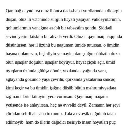
Qarabağ qayıtdı və otuz il öncə dədə-baba yurdlarından didərgin
düşən, otuz ili vətənində sürgün həyatı yaşayan valideynlərimin,
qohumlarımın yanağına əzablı bir təbəssüm qondu. Şiddətli
sevinc yerini küskün bir əhvala verdi. Otuz il qayıtmaq haqqında
düşünürsən, hər il üzünü bu nagüman ümidə tutursan, o ümidin
başına dolanırsan, bişirdiyin yeməyin, danışdığın söhbətin duzu
olur, uşaqlar doğulur, uşaqlar böyüyür, həyat çiçək açır, ümid
uşaqların üzündə gülüşə dönür, yıxılanda ayağında yara,
ağlayanda gözündə yaşa çevrilir, qorxanda yaxalarına sancaq
kimi keçir və bu ümidin işığına düşüb bütün məhrumiyyətlərə
rəğmən illərin kürəyini yerə vurursan. Qayıtmaq məqamı
yetişəndə isə anlayırsan, heç nə əvvəlki deyil. Zamanın hər şeyi
çürüdən sehrli əli sənə toxunub. Təkcə ev-eşik dağıdılıb talan
edilməyib, həm də illərin dağıdıcı təsiriylə insan həyatları puç