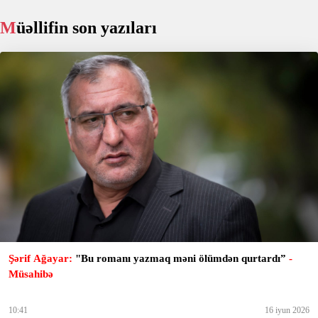
Müəllifin son yazıları
Şərif Ağayar:
"Bu romanı yazmaq məni ölümdən qurtardı”
-
Müsahibə
10:41
16 iyun 2026