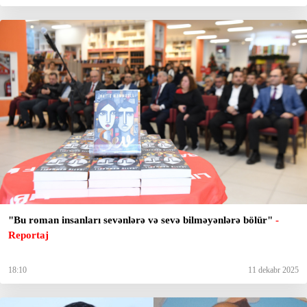
"Bu roman insanları sevənlərə və sevə bilməyənlərə bölür"
-
Reportaj
18:10
11 dekabr 2025