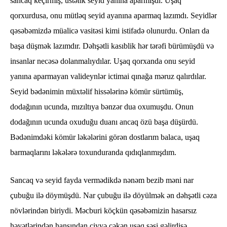
sancaq keçirmiş, üstəlik seyid yanına aparmışdı. Uşaq
qorxurdusa, onu mütləq seyid ayanına aparmaq lazımdı. Seyidlər
qəsəbəmizdə müalicə vasitəsi kimi istifadə olunurdu. Onları da
başa düşmək lazımdır. Dəhşətli kasıblik hər tərəfi bürümüşdü və
insanlar necəsə dolanmalıydılar. Uşaq qorxanda onu seyid
yanına aparmayan valideynlər ictimai qınağa məruz qalırdılar.
Seyid bədənimin müxtəlif hissələrinə kömür sürtümüş,
dodağının ucunda, mızıltıya bənzər dua oxumuşdu. Onun
dodağının ucunda oxuduğu duanı ancaq özü başa düşürdü.
Bədənimdəki kömür ləkələrini görən dostlarım balaca, uşaq
barmaqlarını ləkələrə toxunduranda qıdıqlanmışdım.
Sancaq və seyid fayda vermədikdə nənəm bezib məni nar
çubuğu ilə döymüşdü. Nar çubuğu ilə döyülmək ən dəhşətli cəza
növlərindən biriydi. Məcburi köçkün qəsəbəmizin hasarsız
həyətlərindən hansından ciyyə çəkən uşaq səsi gəlirdisə,