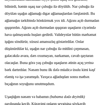
bilinirdi, həmin uşaq nar çubuğu ilə döyülüb. Nar çubuğu ilə
döyülən uşağın ağlamağı digər ağlamaqlardan fərqlənirdi. Bu
ağlamağın tərkibində hönkürmək yox idi. Ağzını açıb durmadan
qışqırırdın. Ağzını açıb durmadan qışqıran uşaqların ciyərində
hava qalmayanda huşları gedirdi. Valideynlər bütün mərhəmət
işığını söndürür, xüsusi amansızlıq göstərirdilər. Onlar
düşünürdülər ki, uşağın nar çubuğu ilə mitilini çırpmasan,
gələcəkdə avara, dərs oxumayan, narkaman, cavab qaytaran
olacaqlar. Buna görə yaş çubuğu uşaqların ətinin açıq yerinə
bərk dartırdılar. Nənəm bunu ilk dəfə müalicə üsulu kimi kəşf
eləmiş və işə yaramışdı. Yaxşıca ağladıqdan sonra mətbəx
bıçağının soyuğunu unutmuşdum.
Uşaqlığım nənəm və babamın
(babama dədə deyirdik)
qayğısında keçib. Kürəyimi onların sevgisinə söykəyib