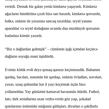
verirdi. Demək biz gələn yerdə kimlərsə yaşayırdı. Kimlərsə
ağacların hündürünə çıxıb bizə sarı baxırdı, kimlərsə qorxurdu,
bəlkə, onların da yaxasına sancaq taxırdılar, seyid yanına
aparıdılar və seyid dodağının ucunda dua mızıldayıb qorxanın
bədəninə kömür yaxırdı.
“Biz o dağlardan gəlmişik” – cümlənin işığı içimdən keçincə
dağların soyuğu məni üşüdürdü.
Evimiz kötük evdi deyə qonaq-qarasız keçinməzdik. Babamın
qardaş, bacıları, nənəmin bir qardaşı, onların övladları, nəvələri,
yaxın, uzaq qohumlar hər il yayı keçirmək üçün bizə
yollanırdılar. Yay günlərini karnaval havasında ötürdü. Futbol,
lato, türk seriallarına axan vedrə-verdə göz yaşı, şokalad
qutularının üstündəki müğənni gülüşləri, divarları o şəkillərlə