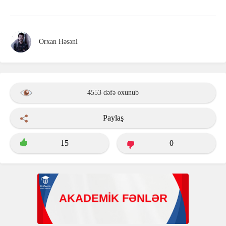
Orxan Həsəni
4553 dəfə oxunub
Paylaş
15
0