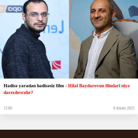
Hadisə yaradan hadisəsiz film
- Hilal Baydarovun filmləri niyə
darıxdırıcıdır?
12:00
8 dekabr 2025