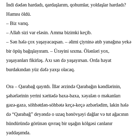
İndi dədən hardadı, qardaşlarım, qohumlar, yoldaşlar hardadı?
Hamısı öldü.
– Biz varıq.
– Allah sizi var eləsin. Amma bizimki keçib.
– Sən hələ çox yaşayacaqsan. – əlimi çiyninə atıb yanağına yekə
bir öpüş bağışlayıram. – Ürəyini sıxma. Ölənləri yox,
yaşayanları fikirləş. Axı sən də yaşayırsan. Orda həyat
burdakından yüz dəfə yaxşı olacaq.
Ora – Qarabağ qayıtdı. İllər ərzində Qarabağın kəndlərinin,
şəhərlərinin yerini xəritədə baxa-baxa, xəyalən o məkanları
gəzə-gəzə, söhbətdən-söhbətə keçə-keçə əzbərlədim, lakin hələ
də “Qarabağ” deyəndə o uzaq bənövşəyi dağlar və tut ağacının
hündüründə görünən qıvraq bir uşağın kölgəsi canlanır
yaddaşımda.