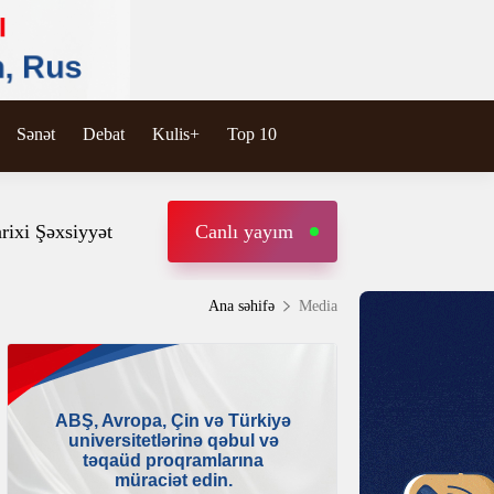
Sənət
Debat
Kulis+
Top 10
rixi Şəxsiyyət
Canlı yayım
Ana səhifə
Media