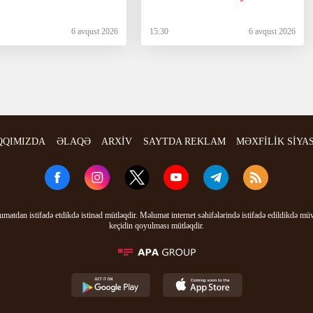
6 avqust 2026
15:30
6 avqust 2026
QQIMIZDA
ƏLAQƏ
ARXİV
SAYTDA REKLAM
MƏXFİLİK SİYA
matdan istifadə etdikdə istinad mütləqdir. Məlumat internet səhifələrində istifadə edildikdə mü
keçidin qoyulması mütləqdir.