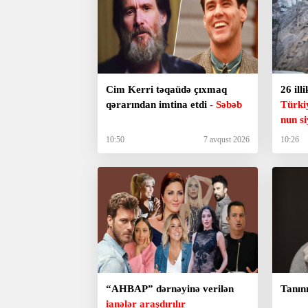
Cim Kerri təqaüdə çıxmaq
26 ill
qərarından imtina etdi
- Səbəb
Türki
nun
s
10:50
7 avqust 2026
10:26
“AHBAP” dərnəyinə verilən
Tanınm
ianələr araşdırılır