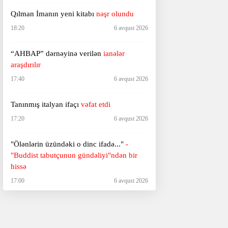
Qılman İmanın yeni kitabı
nəşr olundu
18:20
6 avqust 2026
“AHBAP” dərnəyinə verilən
ianələr
araşdırılır
17:40
6 avqust 2026
Tanınmış italyan ifaçı
vəfat etdi
17:20
6 avqust 2026
"Ölənlərin üzündəki o dinc ifadə..."
-
"Buddist tabutçunun gündəliyi"ndən bir
hissə
17:00
6 avqust 2026
"Gələcəkdə hər kəs 15 dəqiqəliyinə
məşhur olacaq..."
- Endi Vorhol kim idi?