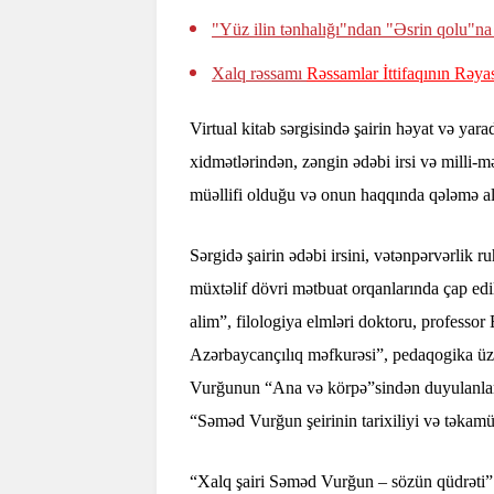
"Yüz ilin tənhalığı"ndan "Əsrin qolu"n
Xalq rəssamı
Rəssamlar İttifaqının Rəya
Virtual kitab sərgisində şairin həyat və yar
xidmətlərindən, zəngin ədəbi irsi və milli-m
müəllifi olduğu və onun haqqında qələmə al
Sərgidə şairin ədəbi irsini, vətənpərvərlik r
müxtəlif dövri mətbuat orqanlarında çap e
alim”, filologiya elmləri doktoru, profes
Azərbaycançılıq məfkurəsi”, pedaqogika üz
Vurğunun “Ana və körpə”sindən duyulanlar”
“Səməd Vurğun şeirinin tarixiliyi və təkamül
“Xalq şairi Səməd Vurğun – sözün qüdrəti” a