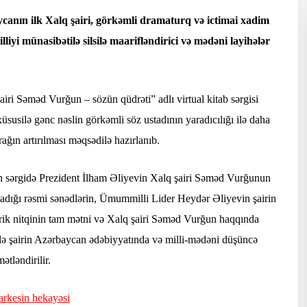
anın ilk Xalq şairi, görkəmli dramaturq və ictimai xadim
yi münasibətilə silsilə maarifləndirici və mədəni layihələr
airi Səməd Vurğun – sözün qüdrəti” adlı virtual kitab sərgisi
 xüsusilə gənc nəslin görkəmli söz ustadının yaradıcılığı ilə daha
ağın artırılması məqsədilə hazırlanıb.
an sərgidə Prezident İlham Əliyevin Xalq şairi Səməd Vurğunun
aladığı rəsmi sənədlərin, Ümummilli Lider Heydər Əliyevin şairin
təbrik nitqinin tam mətni və Xalq şairi Səməd Vurğun haqqında
rlərdə şairin Azərbaycan ədəbiyyatında və milli-mədəni düşüncə
tləndirilir.
arkesin hekayəsi