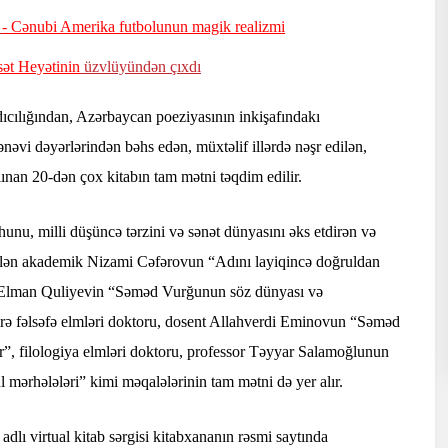
a
- Cənubi Amerika futbolunun magik realizmi
sət Heyətinin
üzvlüyündən çıxdı
adıcılığından, Azərbaycan poeziyasının inkişafındakı
ənəvi dəyərlərindən bəhs edən, müxtəlif illərdə nəşr edilən,
ınan 20-dən çox kitabın tam mətni təqdim edilir.
uhunu, milli düşüncə tərzini və sənət dünyasını əks etdirən və
dilən akademik Nizami Cəfərovun “Adını layiqincə doğruldan
sor Elman Quliyevin “Səməd Vurğunun söz dünyası və
rə fəlsəfə elmləri doktoru, dosent Allahverdi Eminovun “Səməd
, filologiya elmləri doktoru, professor Təyyar Salamoğlunun
 mərhələləri” kimi məqalələrinin tam mətni də yer alır.
dlı virtual kitab sərgisi kitabxananın rəsmi saytında