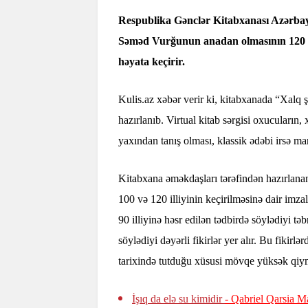
Respublika Gənclər Kitabxanası Azərbayc
Səməd Vurğunun anadan olmasının 120 illi
həyata keçirir.
Kulis.az xəbər verir ki, kitabxanada “Xalq ş
hazırlanıb. Virtual kitab sərgisi oxucuların,
yaxından tanış olması, klassik ədəbi irsə mar
Kitabxana əməkdaşları tərəfindən hazırlan
100 və 120 illiyinin keçirilməsinə dair imz
90 illiyinə həsr edilən tədbirdə söylədiyi 
söylədiyi dəyərli fikirlər yer alır. Bu fiki
tarixində tutduğu xüsusi mövqe yüksək qiymə
İşıq da elə su kimidir
- Qabriel Qarsia M