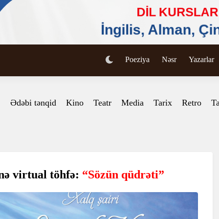
Poeziya
Nəsr
Yazarlar
Ədəbi tənqid
Kino
Teatr
Media
Tarix
Retro
Ta
ə virtual töhfə:
“Sözün qüdrəti”