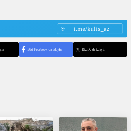
t.me/kulis_az
yin
Bizi Facebook-da izləyin
Bizi X-da izləyin