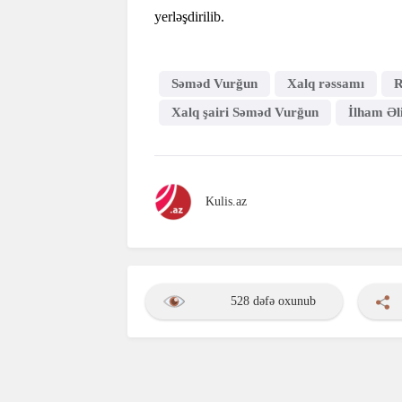
yerləşdirilib.
Səməd Vurğun
Xalq rəssamı
R
Xalq şairi Səməd Vurğun
İlham Əl
Kulis.az
528 dəfə oxunub