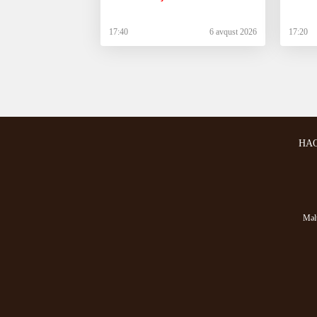
17:40
6 avqust 2026
17:20
HA
Məlu