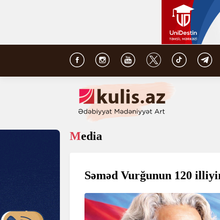
Media
Səməd Vurğunun 120 illiyin