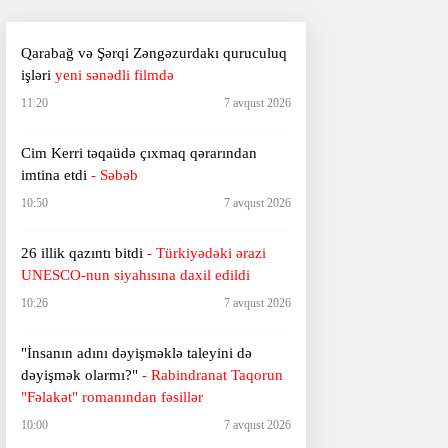
Qarabağ və Şərqi Zəngəzurdakı quruculuq
işləri
yeni sənədli filmdə
11:20
7 avqust 2026
Cim Kerri təqaüdə çıxmaq qərarından
imtina etdi
- Səbəb
10:50
7 avqust 2026
26 illik qazıntı bitdi
- Türkiyədəki ərazi
UNESCO-nun
siyahısına daxil edildi
10:26
7 avqust 2026
"İnsanın adını dəyişməklə taleyini də
dəyişmək olarmı?"
- Rabindranat Taqorun
"Fəlakət" romanından fəsillər
10:00
7 avqust 2026