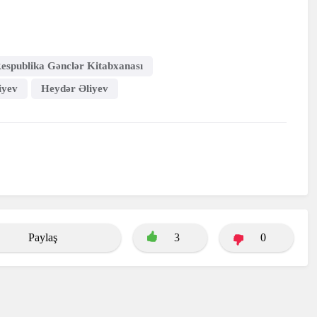
espublika Gənclər Kitabxanası
iyev
Heydər Əliyev
Paylaş
3
0