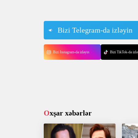
Bizi Telegram-da izləyin
Bizi Instagram-da izləyin
Bizi TikTok-da izlə
Oxşar xəbərlər