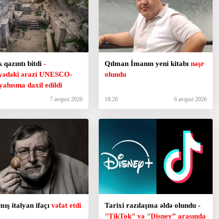
ik qazıntı bitdi
-
Qılman İmanın yeni kitabı
nəşr
yədəki ərazi UNESCO-
olundu
iyahısına daxil edildi
7 avqust 2026
18:20
6 avqust 2026
ış italyan ifaçı
vəfat etdi
Tarixi razılaşma əldə olundu -
"TikTok" və "Disney” arasında