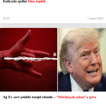
İtaliyada qədim
bina tapıldı
18:10
7 avqust 2026
Ağ Ev sərt şəkildə tənqid olundu –
“Hörümçək adam”a görə