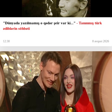
"Dünyada yazılmamış o qədər şeir var ki..."
- Tanınmış türk
ədiblərin söhbəti
12:30
8 avqust 2026