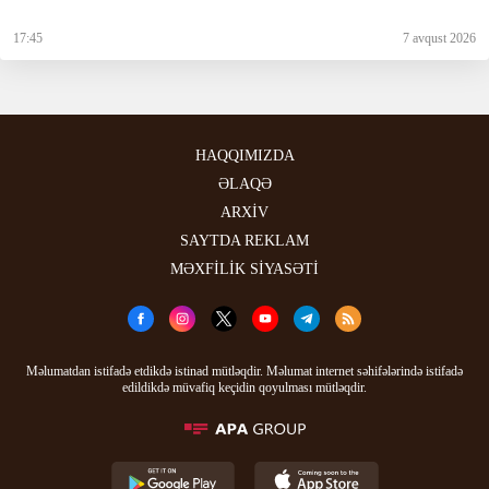
17:45
7 avqust 2026
HAQQIMIZDA
ƏLAQƏ
ARXİV
SAYTDA REKLAM
MƏXFİLİK SİYASƏTİ
Məlumatdan istifadə etdikdə istinad mütləqdir. Məlumat internet səhifələrində istifadə
edildikdə müvafiq keçidin qoyulması mütləqdir.