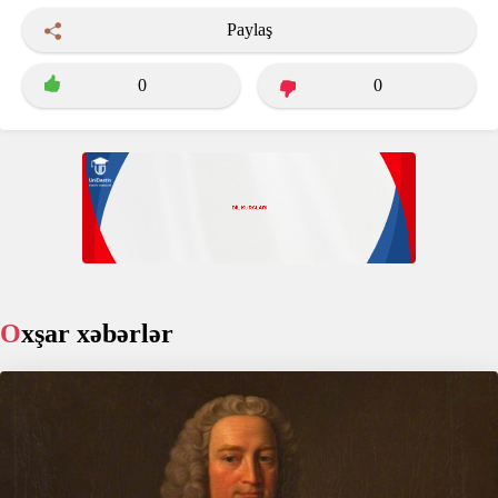
Paylaş
0
0
Oxşar xəbərlər