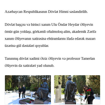
Azərbaycan Respublikasının Dövlət Himni səsləndirilib.
Dövlət başçısı və birinci xanım Ulu Öndər Heydər Əliyevin
ömür-gün yoldaşı, görkəmli oftalmoloq-alim, akademik Zərifə
xanım Əliyevanın xatirəsinə ehtiramlarını ifadə edərək məzarı
üzərinə gül dəstələri qoyublar.
Tanınmış dövlət xadimi Əziz Əliyevin və professor Tamerlan
Əliyevin də xatirələri yad olunub.