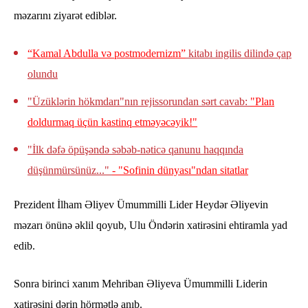
məzarını ziyarət ediblər.
“Kamal Abdulla və postmodernizm”
kitabı ingilis dilində çap
olundu
"Üzüklərin hökmdarı"nın rejissorundan sərt cavab:
"Plan
doldurmaq üçün kastinq etməyəcəyik!"
"İlk dəfə öpüşəndə səbəb-nəticə qanunu haqqında
düşünmürsünüz..."
- "Sofinin dünyası"ndan sitatlar
Prezident İlham Əliyev Ümummilli Lider Heydər Əliyevin
məzarı önünə əklil qoyub, Ulu Öndərin xatirəsini ehtiramla yad
edib.
Sonra birinci xanım Mehriban Əliyeva Ümummilli Liderin
xatirəsini dərin hörmətlə anıb.