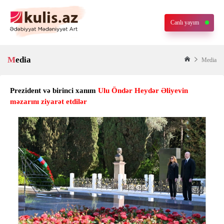
Canlı yayım
Media
Media
Prezident və birinci xanım
Ulu Öndər Heydər Əliyevin
məzarını ziyarət etdilər