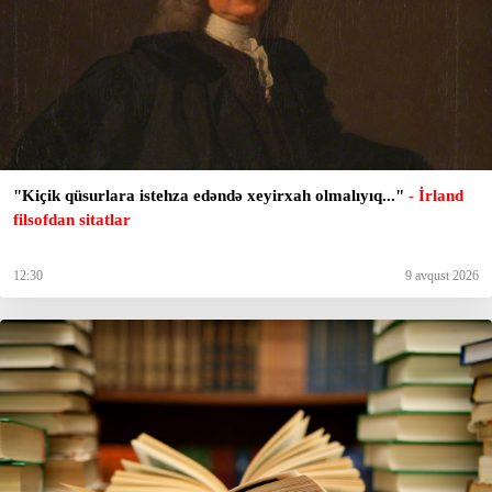
"Kiçik qüsurlara istehza edəndə xeyirxah olmalıyıq..."
- İrland
filsofdan sitatlar
12:30
9 avqust 2026