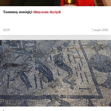
Tanınmış musiqiçi
dünyasını dəyişdi
18:29
7 avqust 2026