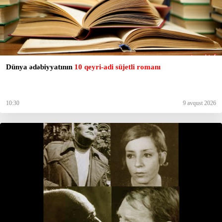
Dünya ədəbiyyatının
10 qeyri-adi süjetli romanı
10:30
9 avqust 2026