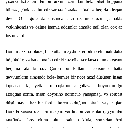
çıxarsa hətta ən dar bir arxın üzərindən belə rahat hoppana
bilməz, çünki o, bu cür sərbəst hərəkət növünə heç də alışqan
deyil. Ona görə də düşüncə tərzi üzərində özü işləməklə
yetkinləşmiş və özünə inamla addımlar atmağa nail olan çox az
insan vardır.
Bunun əksinə olaraq bir kütlənin aydınlana bilmə ehtimalı daha
böyükdür; və hətta ona bu cür bir azadlıq verilərsə onun qarşısını
heç nə ala bilməz. Çünki bu kütlənin içərisində -hətta
qəyyumların sırasında belə- həmişə bir neçə azad düşünən insan
tapılacaq ki, yetkin olmaqlarını əngəlləyən boyunduruğu
atdıqdan sonra, insan dəyərinə hörmətlə yanaşmağı və sərbəst
düşünməyin hər bir fərdin borcu olduğunu ətrafa yayacaqlar.
Burada xüsusi olan bir məqam vardır: bir zamanlar qəyyumlar
tərəfindən boyunduruq altına salınan kütlə, sonradan özü