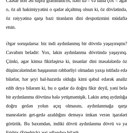
Caəsar non əst supra grammatıcos, həm də – və daha çox – əgər
o, öz ali hakimiyyətini o qədər alçaltmış olsun ki, öz dövlətində,
öz rəiyyətinə qarşı bəzi tiranların dini despotizmini müdafiə
etsin.
Əgər soruşularsa: biz indi aydınlanmış bir dövrdə yaşayırıqmı?
Cavabım belədir: Yox, lakin aydınlanma dövründə yaşayırıq.
Çünki, əgər kimsə fikirləşirsə ki, insanlar dini məsələlərdə öz
düşüncələrindən başqasının rəhbərliyi olmadan yaxşı istifadə edə
bilərlər, hər şeyi hal-hazırda olduğu kimi qəbul edərək analiz
edib deyə bilərəm ki, bu o qədər də doğru fikir deyil, yəni belə
bir aydınlanma dövrünə hələ yetişməmişik. Lakin artıq aydınlığa
doğru gedən yolun açıq olmasını, aydınlanmağa qarşı
maneələrin get-gedə azaldığını deməyə imkan verən işarələri
görürük. Bu baxımdan, indiki dövrü aydınlanma dövrü və ya
Fridrix (Friedrich) əsri adlandıra bilərik.