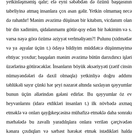
yetkinləşməmiş qalır; elə eyni səbəbdən də özünü başqasının
tabeliyinə atmaq insanlara çox asan gəlir. Yetkin olmamaq necə
də rahatdır! Mənim əvəzimə düşünən bir kitabım, vicdanım olan
bir din xadimim, qidalanmamı götür-qoy edən bir həkimim və s.
varsa nəyə görə özümə əziyyət verlməliyəm?! Pulunu (xidmətlər
və ya əşyalar üçün t.) ödəyə bildiyim müddətcə düşünməyimə
ehtiyac yoxdur; başqaları mənim əvəzimə bütün darıxdırıcı işləri
üzərlərinə götürəcəklər. İnsanların böyük əksəriyyəti (zərif cinsin
nümayəndələri də daxil olmaqla) yetkinliyə doğru addımı
təhlükəli sayır çünki hər şeyi nəzarət altında saxlayan qəyyumlar
bunun üçün əllərindən gələni edirlər. Bu qəyyumlar öz ev
heyvanlarını (idarə etdikləri insanları t.) ilk növbədə axmaq
etməklə və onları qayğıkeşcəsinə mühafizə etməklə daha sonrakı
mərhələdə bu zavallı yaradılışlara onlara verilən çərçivədən
kənara çıxdıqları və sərbəst hərəkət etmək istədikləri halda