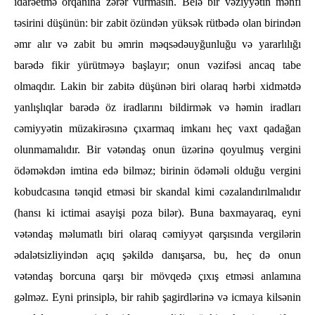
idarəetmə orqanına zərər vurmasın. Belə bir vəziyyətin mənfi
təsirini düşünün: bir zabit özündən yüksək rütbədə olan birindən
əmr alır və zabit bu əmrin məqsədəuyğunluğu və yararlılığı
barədə fikir yürütməyə başlayır; onun vəzifəsi ancaq tabe
olmaqdır. Lakin bir zabitə düşünən biri olaraq hərbi xidmətdə
yanlışlıqlar barədə öz iradlarını bildirmək və həmin iradları
cəmiyyətin müzakirəsınə çıxarmaq imkanı heç vaxt qadağan
olunmamalıdır. Bir vətəndaş onun üzərinə qoyulmuş vergini
ödəməkdən imtina edə bilməz; birinin ödəməli olduğu vergini
kobudcasına tənqid etməsi bir skandal kimi cəzalandırılmalıdır
(hansı ki ictimai asayişi poza bilər). Buna baxmayaraq, eyni
vətəndaş məlumatlı biri olaraq cəmiyyət qarşısında vergilərin
ədalətsizliyindən açıq şəkildə danışarsa, bu, heç də onun
vətəndaş borcuna qarşı bir mövqedə çıxış etməsi anlamına
gəlməz. Eyni prinsiplə, bir rahib şagirdlərinə və icmaya kilsənin