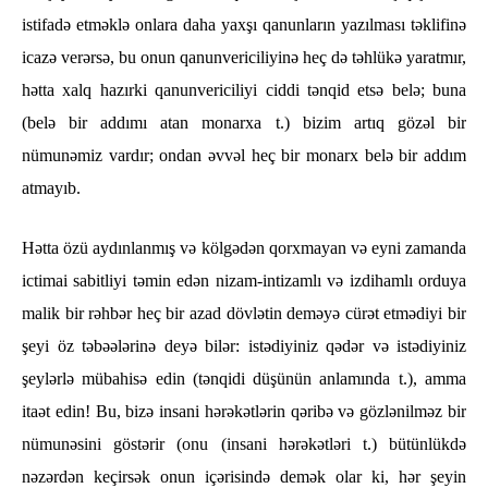
istifadə etməklə onlara daha yaxşı qanunların yazılması təklifinə
icazə verərsə, bu onun qanunvericiliyinə heç də təhlükə yaratmır,
hətta xalq hazırki qanunvericiliyi ciddi tənqid etsə belə; buna
(belə bir addımı atan monarxa t.) bizim artıq gözəl bir
nümunəmiz vardır; ondan əvvəl heç bir monarx belə bir addım
atmayıb.
Hətta özü aydınlanmış və kölgədən qorxmayan və eyni zamanda
ictimai sabitliyi təmin edən nizam-intizamlı və izdihamlı orduya
malik bir rəhbər heç bir azad dövlətin deməyə cürət etmədiyi bir
şeyi öz təbəələrinə deyə bilər: istədiyiniz qədər və istədiyiniz
şeylərlə mübahisə edin (tənqidi düşünün anlamında t.), amma
itaət edin! Bu, bizə insani hərəkətlərin qəribə və gözlənilməz bir
nümunəsini göstərir (onu (insani hərəkətləri t.) bütünlükdə
nəzərdən keçirsək onun içərisində demək olar ki, hər şeyin