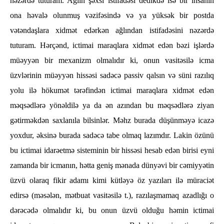
nəzərdə tuturam. Ağlın şəxsi istifadəsi dedikdə isə bir insanın
ona həvalə olunmuş vəzifəsində və ya yüksək bir postda
vətəndaşlara xidmət edərkən ağlından istifadəsini nəzərdə
tuturam. Hərçənd, ictimai maraqlara xidmət edən bəzi işlərdə
müəyyən bir mexanizm olmalıdır ki, onun vasitəsilə icma
üzvlərinin müəyyən hissəsi sadəcə passiv qalsın və süni razılıq
yolu ilə hökumət tərəfindən ictimai maraqlara xidmət edən
məqsədlərə yönəldilə ya da ən azından bu məqsədlərə ziyan
gətirməkdən saxlanıla bilsinlər. Məhz burada düşünməyə icazə
yoxdur, əksinə burada sadəcə tabe olmaq lazımdır. Lakin özünü
bu ictimai idarəetmə sisteminin bir hissəsi hesab edən birisi eyni
zamanda bir icmanın, hətta geniş mənada dünyəvi bir cəmiyyətin
üzvü olaraq fikir adamı kimi kütləyə öz yazıları ilə müraciət
edirsə (məsələn, mətbuat vasitəsilə t.), razılaşmamaq azadlığı o
dərəcədə olmalıdır ki, bu onun üzvü olduğu həmin ictimai