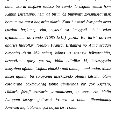
bütün əsərin məğzini sadəcə bu cümlə ilə təqdim etmək həm
Kantın fəlsəfəsinə, həm də bizim öz biliyimizi zənginləşdirmək
borcumuza qarşı haqsızlıq olardı. Kant bu əsəri Avropada artıq
çoxdan başlamış, elm, siyasət və ünsiyyəti əhatə edən
aydınlanma dövründə (1685-1815) yazıb. Bu tarixi dövrün
aparıcı filosofları (əsasən Fransa, Britaniya və Almaniyadan
olmaqla) dərin kök salmış köhnə və ənənəvi hökmranlığa,
despotizmə qarşı çıxaraq iddia edirdilər ki, bəşəriyyətin
inkişafına ağıldan istifadə etməklə nail olmaq mümkündür. Məhz
insan ağlının bu cərəyanın mərkəzində olması kilsənin ölüm
cəzalarına baxmayaraq təbiət elmlərində bir çox kəşflərə,
cildlərlə fəlsəfi əsərlərin yaranmasına, ən əsası isə, bütün
Avropanı lərzəyə gətirəcək Fransa və ondan ilhamlanmış
Amerika inqilablarına çox böyük təsiri olub.