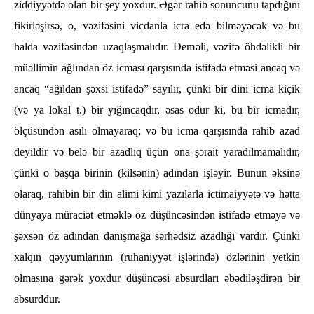
ziddiyyətdə olan bir şey yoxdur. Əgər rahib sonuncunu tapdığını
fikirləşirsə, o, vəzifəsini vicdanla icra edə bilməyəcək və bu
halda vəzifəsindən uzaqlaşmalıdır. Deməli, vəzifə öhdəlikli bir
müəllimin ağlından öz icması qarşısında istifadə etməsi ancaq və
ancaq “ağıldan şəxsi istifadə” sayılır, çünki bir dini icma kiçik
(və ya lokal t.) bir yığıncaqdır, əsas odur ki, bu bir icmadır,
ölçüsündən asılı olmayaraq; və bu icma qarşısında rahib azad
deyildir və belə bir azadlıq üçün ona şərait yaradılmamalıdır,
çünki o başqa birinin (kilsənin) adından işləyir. Bunun əksinə
olaraq, rahibin bir din alimi kimi yazılarla ictimaiyyətə və hətta
dünyaya müraciət etməklə öz düşüncəsindən istifadə etməyə və
şəxsən öz adından danışmağa sərhədsiz azadlığı vardır. Çünki
xalqın qəyyumlarının (ruhaniyyət işlərində) özlərinin yetkin
olmasına gərək yoxdur düşüncəsi absurdları əbədiləşdirən bir
absurddur.