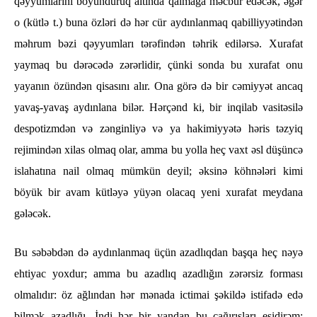
qəyyumlarını boyunduruq altında qalmağa məcbur edəcək, əgər
o (kütlə t.) buna özləri də hər cür aydınlanmaq qabilliyyətindən
məhrum bəzi qəyyumları tərəfindən təhrik edilərsə. Xurafat
yaymaq bu dərəcədə zərərlidir, çünki sonda bu xurafat onu
yayanın özündən qisasını alır. Ona görə də bir cəmiyyət ancaq
yavaş-yavaş aydınlana bilər. Hərçənd ki, bir inqilab vasitəsilə
despotizmdən və zənginliyə və ya hakimiyyətə həris təzyiq
rejimindən xilas olmaq olar, amma bu yolla heç vaxt əsl düşüncə
islahatına nail olmaq mümkün deyil; əksinə köhnələri kimi
böyük bir avam kütləyə yüyən olacaq yeni xurafat meydana
gələcək.
Bu səbəbdən də aydınlanmaq üçün azadlıqdan başqa heç nəyə
ehtiyac yoxdur; amma bu azadlıq azadlığın zərərsiz forması
olmalıdır: öz ağlından hər mənada ictimai şəkildə istifadə edə
bilmək azadlığı. İndi hər bir yandan bu çağırışları eşidirəm: