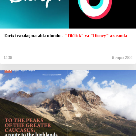
Tarixi razılaşma əldə olundu -
"TikTok" və "Disney” arasında
15:30
6 avqust 2026