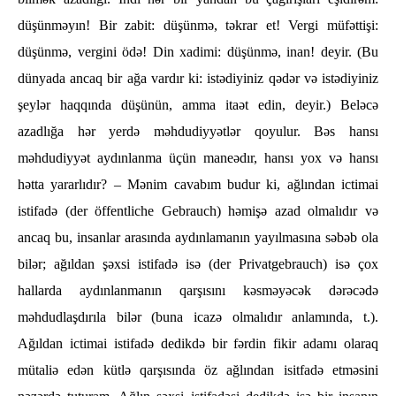
düşünməyın! Bir zabit: düşünmə, təkrar et! Vergi müfəttişi:
düşünmə, vergini ödə! Din xadimi: düşünmə, inan! deyir. (Bu
dünyada ancaq bir ağa vardır ki: istədiyiniz qədər və istədiyiniz
şeylər haqqında düşünün, amma itaət edin, deyir.) Beləcə
azadlığa hər yerdə məhdudiyyətlər qoyulur. Bəs hansı
məhdudiyyət aydınlanma üçün maneədır, hansı yox və hansı
hətta yararlıdır? – Mənim cavabım budur ki, ağlından ictimai
istifadə (der öffentliche Gebrauch) həmişə azad olmalıdır və
ancaq bu, insanlar arasında aydınlamanın yayılmasına səbəb ola
bilər; ağıldan şəxsi istifadə isə (der Privatgebrauch) isə çox
hallarda aydınlanmanın qarşısını kəsməyəcək dərəcədə
məhdudlaşdırıla bilər (buna icazə olmalıdır anlamında, t.).
Ağıldan ictimai istifadə dedikdə bir fərdin fikir adamı olaraq
mütaliə edən kütlə qarşısında öz ağlından isitfadə etməsini