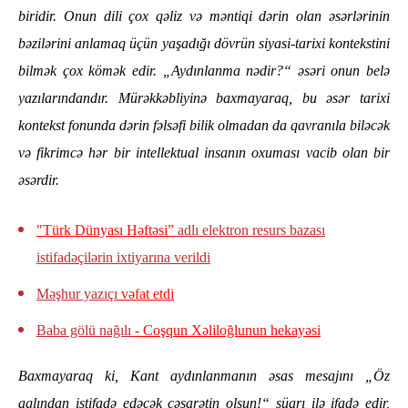
biridir. Onun dili çox qəliz və məntiqi dərin olan əsərlərinin
bəzilərini anlamaq üçün yaşadığı dövrün siyasi-tarixi kontekstini
bilmək çox kömək edir. „Aydınlanma nədir?“ əsəri onun belə
yazılarındandır. Mürəkkəbliyinə baxmayaraq, bu əsər tarixi
kontekst fonunda dərin fəlsəfi bilik olmadan da qavranıla biləcək
və fikrimcə hər bir intellektual insanın oxuması vacib olan bir
əsərdir.
"Türk Dünyası Həftəsi”
adlı elektron resurs bazası
istifadəçilərin ixtiyarına verildi
Məşhur yazıçı
vəfat etdi
Baba gölü nağılı
- Coşqun Xəliloğlunun hekayəsi
Baxmayaraq ki, Kant aydınlanmanın əsas mesajını „Öz
aglından istifadə edəcək cəsarətin olsun!“ şüarı ilə ifadə edir,