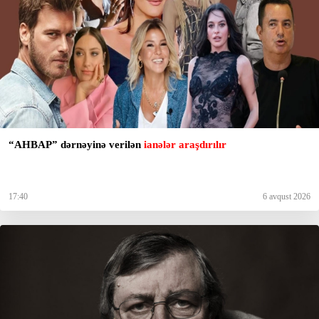
“AHBAP” dərnəyinə verilən
ianələr araşdırılır
17:40
6 avqust 2026