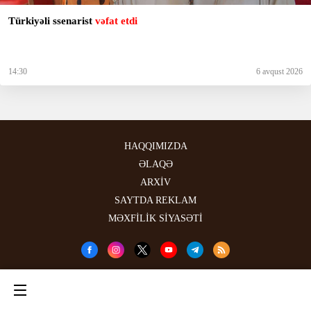
Türkiyəli ssenarist
vəfat etdi
14:30
6 avqust 2026
HAQQIMIZDA
ƏLAQƏ
ARXİV
SAYTDA REKLAM
MƏXFİLİK SİYASƏTİ
Məlumatdan istifadə etdikdə istinad mütləqdir. Məlumat internet səhifələrində istifadə
edildikdə müvafiq keçidin qoyulması mütləqdir.