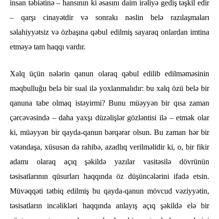
insan təbiətinə – hansının ki əsasını daim irəliyə gediş təşkil edir
– qarşı cinayətdir və sonrakı nəslin belə razılaşmaları
səlahiyyətsiz və özbaşına qəbul edilmiş sayaraq onlardan imtina
etməyə tam haqqı vardır.
Xalq üçün nələrin qanun olaraq qəbul edilib edilməməsinin
məqbulluğu belə bir sual ilə yoxlanmalıdır: bu xalq özü belə bir
qanuna tabe olmaq istəyirmi? Bunu müəyyən bir qısa zaman
çərcəvəsində – daha yaxşı düzəlişlər gözləntisi ilə – etmək olar
ki, müəyyən bir qayda-qanun bərqərar olsun. Bu zaman hər bir
vətəndaşa, xüsusən də rahibə, azadlıq verilməlidir ki, o, bir fikir
adamı olaraq açıq şəkildə yazılar vasitəsilə dövrünün
təsisatlarının qüsurları haqqında öz düşüncələrini ifadə etsin.
Müvəqqəti tətbiq edilmiş bu qayda-qanun mövcud vəziyyətin,
təsisatların incəlikləri haqqında anlayış açıq şəkildə elə bir