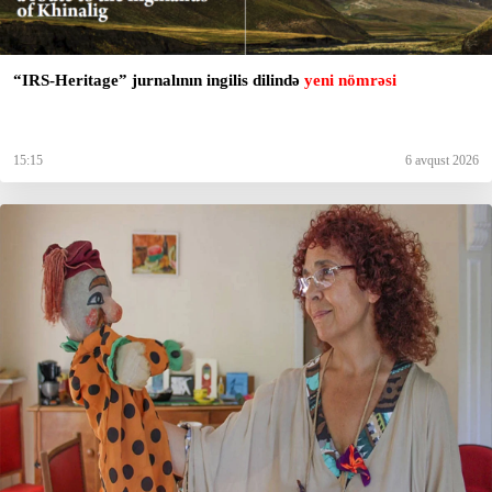
“IRS-Heritage” jurnalının ingilis dilində
yeni nömrəsi
15:15
6 avqust 2026