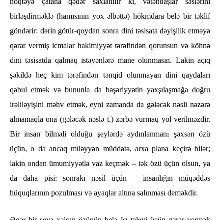
nöqtəyə çatana qədər saxlanılır ki, vətəndaşlar səslərini
birləşdirməklə (hamısının yox əlbəttə) hökmdara belə bir təklif
göndərir: dərin götür-qoydan sonra dini təsisata dəyişilik etməyə
qərar vermiş icmalar hakimiyyət tərəfindən qorunsun və köhnə
dini təsisatda qalmaq istəyənlərə mane olunmasın. Lakin açıq
şəkildə heç kim tərəfindən tənqid olunmayan dini qaydaları
qəbul etmək və bununla da bəşəriyyətin yaxşılaşmağa doğru
irəliləyişini məhv etmək, eyni zamanda da gələcək nəsli nəzərə
almamaqla ona (gələcək nəslə t.) zərbə vurmaq yol verilməzdir.
Bir insan bilməli olduğu şeylərdə aydınlanmanı şəxsən özü
üçün, o da ancaq müəyyən müddətə, arxa plana keçirə bilər;
lakin ondan ümumiyyətlə vaz keçmək – tək özü üçün olsun, ya
da daha pisi: sonrakı nəsil üçün – insanlığın müqəddəs
hüquqlarının pozulması və ayaqlar altına salınması deməkdir.
Əgər bir şeyə xalqın özünün belə öz taleyi üçün qərar vermək