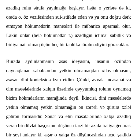
azadlıq ruhu ətrafa yayılmağa başlayır, hətta o yerlərə də ki,
orada o, öz vəzifəsindən sui-istifadə edən və ya onu doğru dərk
etməyən hökumətlərin maneələri ilə mübarizə aparmalı olur.
Lakin onlar (belə hökumətlər t.) azadlığın ictimai sabitlik və
birliyə nail olmaq üçün heç bir təhlükə törətmədiyini görəcəklər.
Burada aydınlanmanın əsas ideyasını, insanın özündən
qaynaqlanan səbəblərdən yetkin olmamaqdan xilas olmasını,
əsasən dini kontekstdə izah etdim. Çünki, əvvəla incəsənət və
elm məsələlərində xalqın üzərində qəyyumluq rolunu oynamaq
bizim hökmdarların marağında deyil. İkincisi, dini məsələlərdə
yetkin olmamaq yetkin olmamağın ən zərərli və qürura xələl
gətirən formasıdır. Sənət və elm məsələlərində xalqa azadlıq
verən bir dövlət başçısının düşüncə tərzi bir az da irəliyə gedərək
bir şeyi anlayır ki, əgər o xalqa öz düşüncəsindən açıq şəkildə