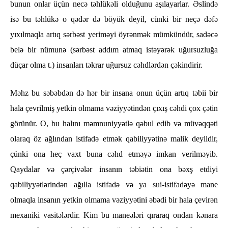
bunun onlar üçün necə təhlükəli olduğunu aşılayarlar. Əslində
isə bu təhlükə o qədər də böyük deyil, cünki bir neçə dəfə
yıxılmaqla artıq sərbəst yeriməyi öyrənmək mümkündür, sadəcə
belə bir nümunə (sərbəst addım atmaq istəyərək uğursuzluğa
düçar olma t.) insanları təkrar uğursuz cəhdlərdən çəkindirir.
Məhz bu səbəbdən də hər bir insana onun üçün artıq təbii bir
hala çevrilmiş yetkin olmama vəziyyətindən çıxış cəhdi çox çətin
görünür. O, bu halını məmnuniyyətlə qəbul edib və müvəqqəti
olaraq öz ağlından istifadə etmək qabiliyyətinə malik deyildir,
çünki ona heç vaxt buna cəhd etməyə imkan verilməyib.
Qaydalar və çərçivələr insanın təbiətin ona bəxş etdiyi
qabiliyyətlərindən ağılla istifadə və ya sui-istifadəyə mane
olmaqla insanın yetkin olmama vəziyyətini əbədi bir hala çevirən
mexaniki vasitələrdir. Kim bu maneələri qıraraq ondan kənara