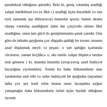
paradoksal olduğunu görərik). Belə ki, geniş vətəndaş azadlığı
xalqın intellektual (və ya fikir t.) azadlığı üçün dəyərlidir və ona
eyni zamanda aşa bilməyəcəyi maneələr qoyur; bunun əksinə
olaraq vətəndaş azadlığının daha dar çərçivədə olması fikir
azadlığına, onun tam gücü ilə genişlənməsinə şərait yaradır. Ona
görə də təbiətin qayğısına çox diqqətlə qaldığı bu toxum -insanın
azad düşünmək meyli və peşəsi- o sərt qabığın içərisində
cücərərsə, zaman keçdikcə o, əks təsirlə xalqın düşüncə tərzinə
təsir göstərər ( ki, insanlar bununla yavaş-yavaş azad fəaliyyət
bacarığına yiyələnirlər). Sonda bu hətta hökumətlərin əsas
xarakterinə təsir edir və onlar mahiyyəti bir qurğudan (əşyadan)
daha çox şey kəsb edən insana onun ləyaqətinə uyğun
yanaşmağın hətta hökumətlərin özləri üçün faydalı olduğunu
öyrənir.