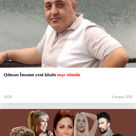
Qılman İmanın yeni kitabı
nəşr olundu
18:20
6 avqust 2026