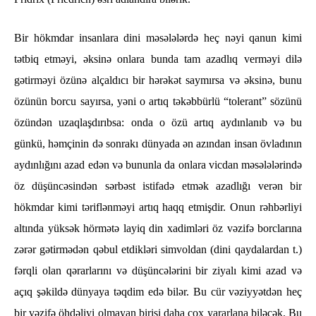
Bir hökmdar insanlara dini məsələlərdə heç nəyi qanun kimi
tətbiq etməyi, əksinə onlara bunda tam azadlıq verməyi dilə
gətirməyi özünə alçaldıcı bir hərəkət saymırsa və əksinə, bunu
özünün borcu sayırsa, yəni o artıq təkəbbürlü “tolerant” sözünü
özündən uzaqlaşdırıbsa: onda o özü artıq aydınlanıb və bu
günkü, həmçinin də sonrakı dünyada ən azından insan övladının
aydınlığını azad edən və bununla da onlara vicdan məsələlərində
öz düşüncəsindən sərbəst istifadə etmək azadlığı verən bir
hökmdar kimi təriflənməyi artıq haqq etmişdir. Onun rəhbərliyi
altında yüksək hörmətə layiq din xadimləri öz vəzifə borclarına
zərər gətirmədən qəbul etdikləri simvoldan (dini qaydalardan t.)
fərqli olan qərarlarını və düşüncələrini bir ziyalı kimi azad və
açıq şəkildə dünyaya təqdim edə bilər. Bu cür vəziyyətdən heç
bir vəzifə öhdəliyi olmayan birisi daha çox yararlana biləcək. Bu