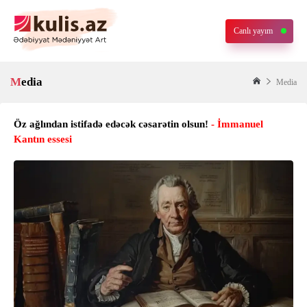
Canlı yayım
Media
Media
Öz ağlından istifadə edəcək cəsarətin olsun!
- İmmanuel
Kantın essesi