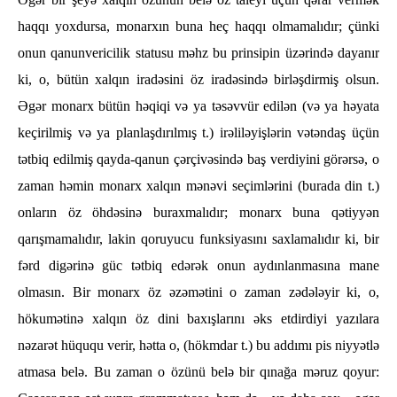
haqqı yoxdursa, monarxın buna heç haqqı olmamalıdır; çünki
onun qanunvericilik statusu məhz bu prinsipin üzərində dayanır
ki, o, bütün xalqın iradəsini öz iradəsində birləşdirmiş olsun.
Əgər monarx bütün həqiqi və ya təsəvvür edilən (və ya həyata
keçirilmiş və ya planlaşdırılmış t.) irəliləyişlərin vətəndaş üçün
tətbiq edilmiş qayda-qanun çərçivəsində baş verdiyini görərsə, o
zaman həmin monarx xalqın mənəvi seçimlərini (burada din t.)
onların öz öhdəsinə buraxmalıdır; monarx buna qətiyyən
qarışmamalıdır, lakin qoruyucu funksiyasını saxlamalıdır ki, bir
fərd digərinə güc tətbiq edərək onun aydınlanmasına mane
olmasın. Bir monarx öz əzəmətini o zaman zədələyir ki, o,
hökumətinə xalqın öz dini baxışlarını əks etdirdiyi yazılara
nəzarət hüququ verir, hətta o, (hökmdar t.) bu addımı pis niyyətlə
atmasa belə. Bu zaman o özünü belə bir qınağa məruz qoyur: