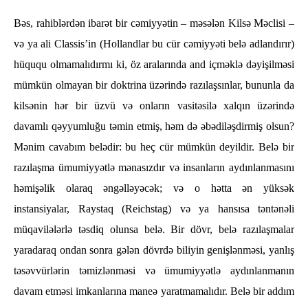
Bəs, rahiblərdən ibarət bir cəmiyyətin – məsələn Kilsə Məclisi –
və ya ali Classis’in (Hollandlar bu cür cəmiyyəti belə adlandırır)
hüququ olmamalıdırmı ki, öz aralarında and içməklə dəyişilməsi
mümkün olmayan bir doktrina üzərində razılaşsınlar, bununla da
kilsənin hər bir üzvü və onların vasitəsilə xalqın üzərində
davamlı qəyyumluğu təmin etmiş, həm də əbədiləşdirmiş olsun?
Mənim cavabım belədir: bu heç cür mümkün deyildir. Belə bir
razılaşma ümumiyyətlə mənasızdır və insanların aydınlanmasını
həmişəlik olaraq əngəlləyəcək; və o hətta ən yüksək
instansiyalar, Raystaq (Reichstag) və ya hansısa təntənəli
müqavilələrlə təsdiq olunsa belə. Bir dövr, belə razılaşmalar
yaradaraq ondan sonra gələn dövrdə biliyin genişlənməsi, yanlış
təsəvvürlərin təmizlənməsi və ümumiyyətlə aydınlanmanın
davam etməsi imkanlarına maneə yaratmamalıdır. Belə bir addım