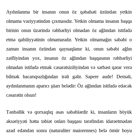
Aydınlanma bir insanın onun öz qəbahəti üzündən yetkin
olmama vəziyyətindən çıxmasıdır. Yetkin olmama insanın başqa
birinin onun üzərində rəhbərliyi olmadan öz ağlından istifadə
etmə qabiliyyətinin olmamasıdır. Yetkin olmamağın səbəbi o
zaman insanın özündən qaynaqlanır ki, onun səbəbi ağlın
zəifliyindən yox, insanın öz ağlından başqasının rəhbərliyi
olmadan istifadə etmək cəsarətsiziliyindən və sərbəst qərar verə
bilmək bacarıqsızlığından irəli gəlir. Sapere aude! Deməli,
aydınlanmanın aparıcı şüarı belədir: Öz ağlından istifadə edəcək
cəsarətin olsun!
Tənbəllik və qorxaqlıq əsas səbəblərdir ki, insanların böyük
əksəriyyəti hətta təbiət onları başqası tərəfindən idarəetmədən
azad edəndən sonra (naturaliter maiorennes) belə ömür boyu