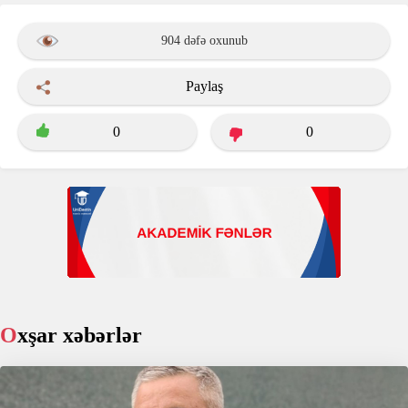
904 dəfə oxunub
Paylaş
0
0
Oxşar xəbərlər