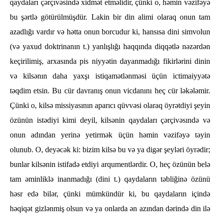
qaydaları çərçıvəsində xidmət etməlidir, çünki o, həmin vəzifəyə
bu şərtlə götürülmüşdür. Lakin bir din alimi olaraq onun tam
azadlığı vardır və hətta onun borcudur ki, hansısa dini simvolun
(və yaxud doktrinanın t.) yanlışlığı haqqında diqqətlə nəzərdən
keçirilimiş, arxasında pis niyyətin dayanmadığı fikirlərini dinin
və kilsənın daha yaxşı istiqamətlənməsi üçün ictimaiyyətə
təqdim etsin. Bu cür davranış onun vicdanını heç cür ləkələmir.
Çünki o, kilsə missiyasının aparıcı qüvvəsi olaraq öyrətdiyi şeyin
özünün istədiyi kimi deyil, kilsənin qaydaları çərçivəsındə və
onun adından yerinə yetirmək üçün həmin vəzifəyə təyin
olunub. O, deyəcək ki: bizim kilsə bu və ya digər şeyləri öyrədir;
bunlar kilsənin istifadə etdiyi arqumentlərdir. O, heç özünün belə
tam əminliklə inanmadığı (dini t.) qaydaların təbliğinə özünü
həsr edə bilər, çünki mümkündür ki, bu qaydaların içində
həqiqət gizlənmiş olsun və ya onlarda ən azından dərində din ilə