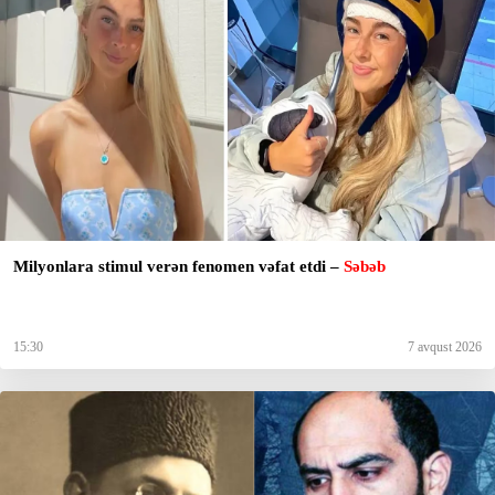
Milyonlara stimul verən fenomen vəfat etdi –
Səbəb
15:30
7 avqust 2026