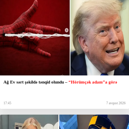
Ağ Ev sərt şəkildə tənqid olundu –
“Hörümçək adam”a görə
17:45
7 avqust 2026