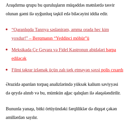
Araşdırma qrupu bu quruluşların müqəddəs mətnlərdə təsvir
olunan gəmi ilə uyğunluq təşkil edə biləcəyini iddia edir.
“Qaranlıqda Tanrıya səslənirəm, amma orada heç kim
yoxdur!”
– Berqmanın “Yeddinci möhür”ü
Meksikada Çe Gevara və Fidel Kastronun abidələri
bərpa
ediləcək
Filmi təkrar izləmək üçün zalı tərk etməyən şəxsi
polis çıxardı
Ərazidə aparılan torpaq analizlərində yüksək kalium səviyyəsi
də qeydə alınıb və bu, mümkün ağac qalıqları ilə əlaqələndirilir.
Bununla yanaşı, bitki örtüyündəki fərqliliklər də diqqət çəkən
amillərdən sayılır.