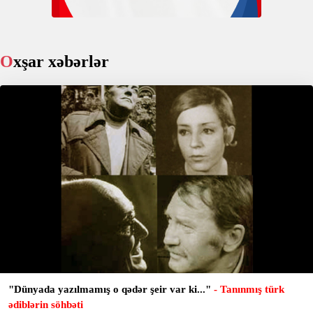
Oxşar xəbərlər
"Dünyada yazılmamış o qədər şeir var ki..."
- Tanınmış türk
ədiblərin söhbəti