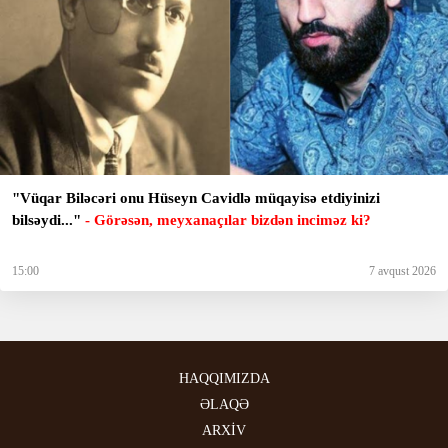
"Vüqar Biləcəri onu Hüseyn Cavidlə müqayisə etdiyinizi
bilsəydi..."
- Görəsən, meyxanaçılar bizdən inciməz ki?
15:00
7 avqust 2026
HAQQIMIZDA
ƏLAQƏ
ARXİV