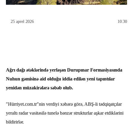
25 aprel 2026
10:30
Ağrı dağı ətəklərində yerləşən Durupınar Formasiyasında
Nuhun gəmisinə aid olduğu iddia edilən yeni tapıntılar
yenidən müzakirələrə səbəb olub.
"Hürriyet.com.tr"nin verdiyi xəbərə görə, ABŞ-li tədqiqatçılar
yeraltı radar vasitəsilə tunelə bənzər strukturlar aşkar etdiklərini
bildirirlər.