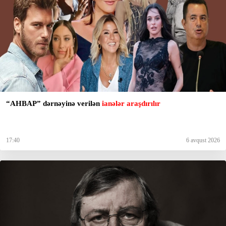
“AHBAP” dərnəyinə verilən
ianələr araşdırılır
17:40
6 avqust 2026