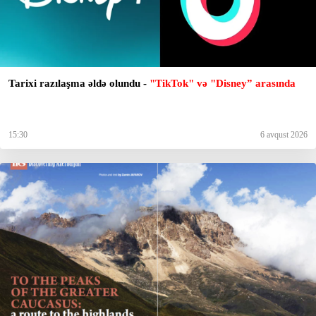
Tarixi razılaşma əldə olundu -
"TikTok" və "Disney” arasında
15:30
6 avqust 2026