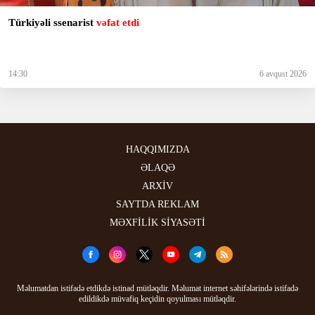
Türkiyəli ssenarist
vəfat etdi
14:30
6 avqust 2026
HAQQIMIZDA
ƏLAQƏ
ARXİV
SAYTDA REKLAM
MƏXFİLİK SİYASƏTİ
Məlumatdan istifadə etdikdə istinad mütləqdir. Məlumat internet səhifələrində istifadə
edildikdə müvafiq keçidin qoyulması mütləqdir.