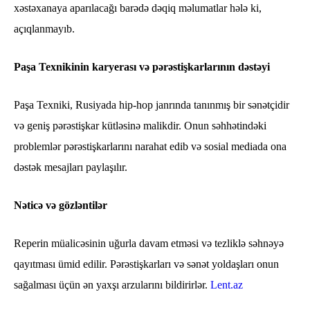
xəstəxanaya aparılacağı barədə dəqiq məlumatlar hələ ki,
açıqlanmayıb.
Paşa Texnikinin karyerası və pərəstişkarlarının dəstəyi
Paşa Texniki, Rusiyada hip-hop janrında tanınmış bir sənətçidir
və geniş pərəstişkar kütləsinə malikdir. Onun səhhətindəki
problemlər pərəstişkarlarını narahat edib və sosial mediada ona
dəstək mesajları paylaşılır.
Nəticə və gözləntilər
Reperin müalicəsinin uğurla davam etməsi və tezliklə səhnəyə
qayıtması ümid edilir. Pərəstişkarları və sənət yoldaşları onun
sağalması üçün ən yaxşı arzularını bildirirlər.
Lent.az