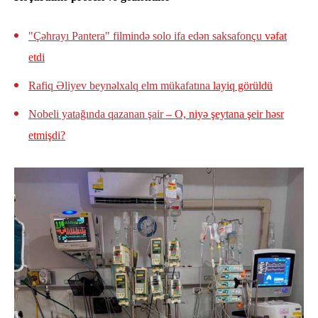
"Çəhrayı Pantera" filmində solo ifa edən saksafonçu
vəfat
etdi
Rafiq Əliyev beynəlxalq elm mükafatına
layiq görüldü
Nobeli yatağında qazanan şair
– O, niyə şeytana şeir həsr
etmişdi?