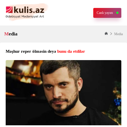
Canlı yayım
Media
Media
Məşhur reper ölməsin deyə
bunu da etdilər