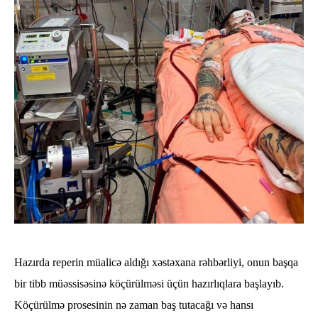
Hazırda reperin müalicə aldığı xəstəxana rəhbərliyi, onun başqa
bir tibb müəssisəsinə köçürülməsi üçün hazırlıqlara başlayıb.
Köçürülmə prosesinin nə zaman baş tutacağı və hansı