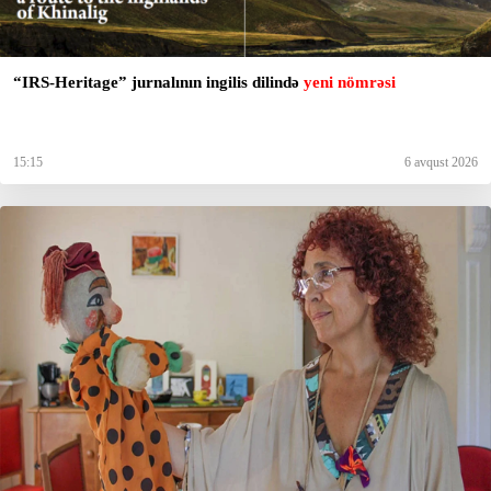
“IRS-Heritage” jurnalının ingilis dilində
yeni nömrəsi
15:15
6 avqust 2026