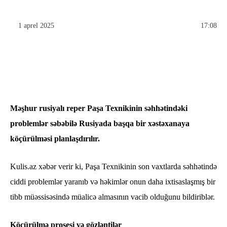
1 aprel 2025
17:08
Məşhur rusiyalı reper Paşa Texnikinin səhhətindəki
problemlər səbəbilə Rusiyada başqa bir xəstəxanaya
köçürülməsi planlaşdırılır.
Kulis.az xəbər verir ki, Paşa Texnikinin son vaxtlarda səhhətində
ciddi problemlər yaranıb və həkimlər onun daha ixtisaslaşmış bir
tibb müəssisəsində müalicə almasının vacib olduğunu bildiriblər.
Köçürülmə prosesi və gözləntilər