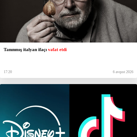
Tanınmış italyan ifaçı
vəfat etdi
17:20
6 avqust 2026