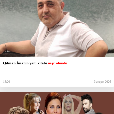
Qılman İmanın yeni kitabı
nəşr olundu
18:20
6 avqust 2026