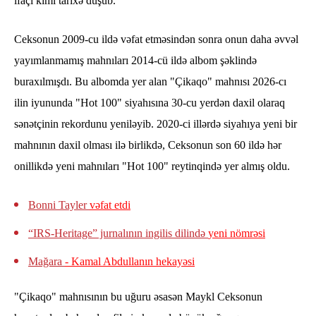
ifaçı kimi tarixə düşüb.
Ceksonun 2009-cu ildə vəfat etməsindən sonra onun daha əvvəl
yayımlanmamış mahnıları 2014-cü ildə albom şəklində
buraxılmışdı. Bu albomda yer alan "Çikaqo" mahnısı 2026-cı
ilin iyununda "Hot 100" siyahısına 30-cu yerdən daxil olaraq
sənətçinin rekordunu yeniləyib. 2020-ci illərdə siyahıya yeni bir
mahnının daxil olması ilə birlikdə, Ceksonun son 60 ildə hər
onillikdə yeni mahnıları "Hot 100" reytinqində yer almış oldu.
Bonni Tayler
vəfat etdi
“IRS-Heritage” jurnalının ingilis dilində
yeni nömrəsi
Mağara
- Kamal Abdullanın hekayəsi
"Çikaqo" mahnısının bu uğuru əsasən Maykl Ceksonun