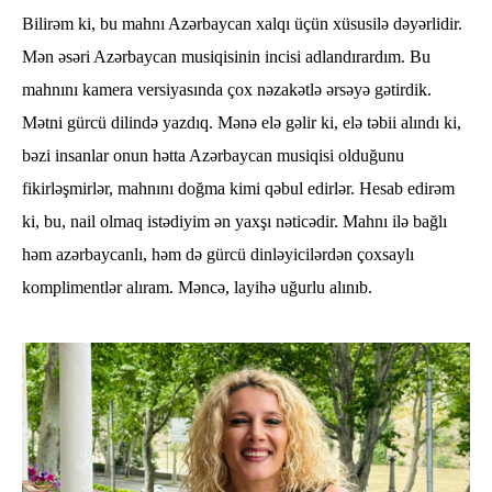
Bilirəm ki, bu mahnı Azərbaycan xalqı üçün xüsusilə dəyərlidir.
Mən əsəri Azərbaycan musiqisinin incisi adlandırardım. Bu
mahnını kamera versiyasında çox nəzakətlə ərsəyə gətirdik.
Mətni gürcü dilində yazdıq. Mənə elə gəlir ki, elə təbii alındı ki,
bəzi insanlar onun hətta Azərbaycan musiqisi olduğunu
fikirləşmirlər, mahnını doğma kimi qəbul edirlər. Hesab edirəm
ki, bu, nail olmaq istədiyim ən yaxşı nəticədir. Mahnı ilə bağlı
həm azərbaycanlı, həm də gürcü dinləyicilərdən çoxsaylı
komplimentlər alıram. Məncə, layihə uğurlu alınıb.