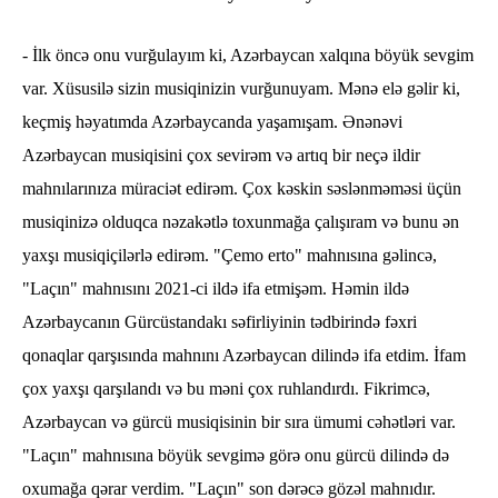
- İlk öncə onu vurğulayım ki, Azərbaycan xalqına böyük sevgim
var. Xüsusilə sizin musiqinizin vurğunuyam. Mənə elə gəlir ki,
keçmiş həyatımda Azərbaycanda yaşamışam. Ənənəvi
Azərbaycan musiqisini çox sevirəm və artıq bir neçə ildir
mahnılarınıza müraciət edirəm. Çox kəskin səslənməməsi üçün
musiqinizə olduqca nəzakətlə toxunmağa çalışıram və bunu ən
yaxşı musiqiçilərlə edirəm. "Çemo erto" mahnısına gəlincə,
"Laçın" mahnısını 2021-ci ildə ifa etmişəm. Həmin ildə
Azərbaycanın Gürcüstandakı səfirliyinin tədbirində fəxri
qonaqlar qarşısında mahnını Azərbaycan dilində ifa etdim. İfam
çox yaxşı qarşılandı və bu məni çox ruhlandırdı. Fikrimcə,
Azərbaycan və gürcü musiqisinin bir sıra ümumi cəhətləri var.
"Laçın" mahnısına böyük sevgimə görə onu gürcü dilində də
oxumağa qərar verdim. "Laçın" son dərəcə gözəl mahnıdır.