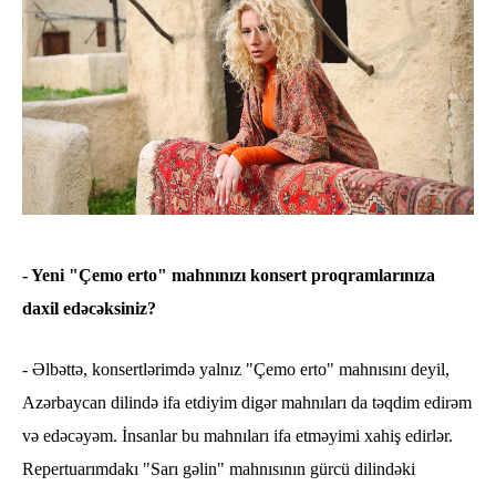
- Yeni "Çemo erto" mahnınızı konsert proqramlarınıza
daxil edəcəksiniz?
- Əlbəttə, konsertlərimdə yalnız "Çemo erto" mahnısını deyil,
Azərbaycan dilində ifa etdiyim digər mahnıları da təqdim edirəm
və edəcəyəm. İnsanlar bu mahnıları ifa etməyimi xahiş edirlər.
Repertuarımdakı "Sarı gəlin" mahnısının gürcü dilindəki