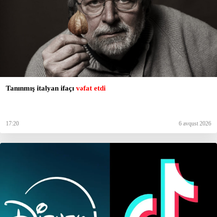
Tanınmış italyan ifaçı
vəfat etdi
17:20
6 avqust 2026