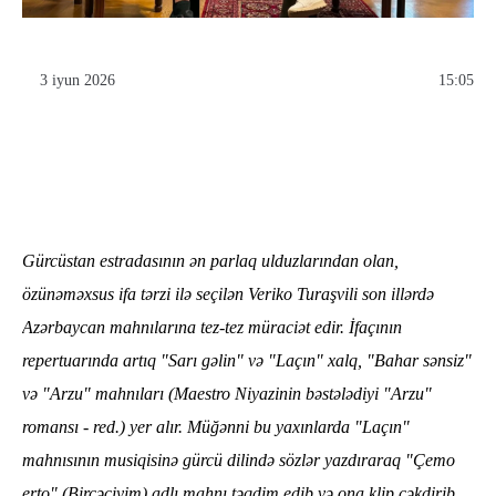
3 iyun 2026
15:05
Gürcüstan estradasının ən parlaq ulduzlarından olan,
özünəməxsus ifa tərzi ilə seçilən Veriko Turaşvili son illərdə
Azərbaycan mahnılarına tez-tez müraciət edir. İfaçının
repertuarında artıq "Sarı gəlin" və "Laçın" xalq, "Bahar sənsiz"
və "Arzu" mahnıları (Maestro Niyazinin bəstələdiyi "Arzu"
romansı - red.) yer alır. Müğənni bu yaxınlarda "Laçın"
mahnısının musiqisinə gürcü dilində sözlər yazdıraraq "Çemo
erto" (Bircəciyim) adlı mahnı təqdim edib və ona klip çəkdirib.