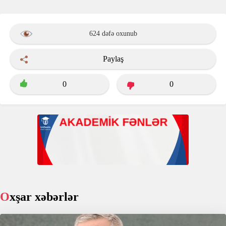
624 dəfə oxunub
Paylaş
0
0
Oxşar xəbərlər