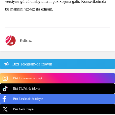
versiyası gürcü dinləyicilərin çox xoşuna gəlir. Konsertlərimdə
bu mahnını tez-tez ifa edirəm.
Kulis.az
Bizi Telegram-da izləyin
Bizi Instagram-da izləyin
Bizi TikTok-da izləyin
Bizi Facebook-da izləyin
Bizi X-da izləyin