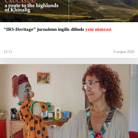
“IRS-Heritage” jurnalının ingilis dilində
yeni nömrəsi
15:15
6 avqust 2026