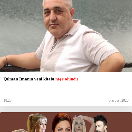
Qılman İmanın yeni kitabı
nəşr olundu
18:20
6 avqust 2026