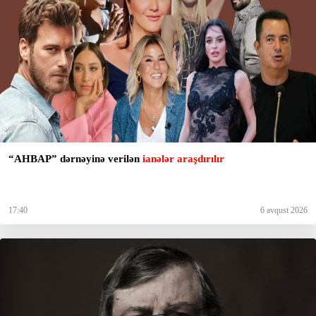
“AHBAP” dərnəyinə verilən
ianələr araşdırılır
17:40
6 avqust 2026