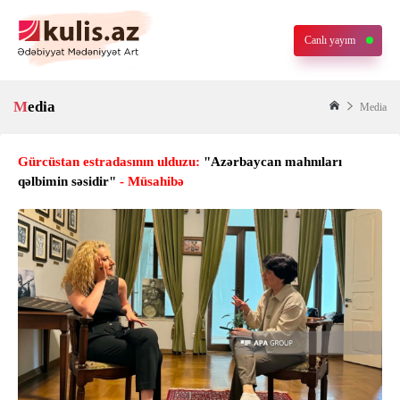
Canlı yayım
Media
Media
Gürcüstan estradasının ulduzu:
"Azərbaycan mahnıları
qəlbimin səsidir"
- Müsahibə