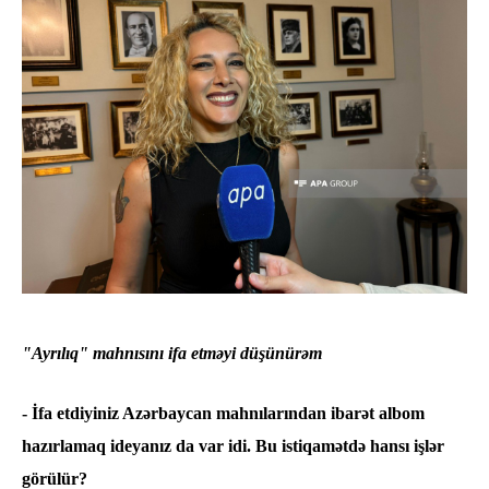
"Ayrılıq" mahnısını ifa etməyi düşünürəm
- İfa etdiyiniz Azərbaycan mahnılarından ibarət albom
hazırlamaq ideyanız da var idi. Bu istiqamətdə hansı işlər
görülür?