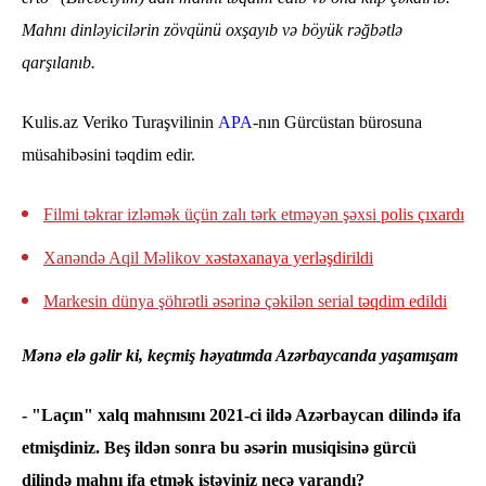
Mahnı dinləyicilərin zövqünü oxşayıb və böyük rəğbətlə
qarşılanıb.
Kulis.az Veriko Turaşvilinin
APA
-nın Gürcüstan bürosuna
müsahibəsini təqdim edir.
Filmi təkrar izləmək üçün zalı tərk etməyən şəxsi
polis çıxardı
Xanəndə Aqil Məlikov
xəstəxanaya yerləşdirildi
Markesin dünya şöhrətli əsərinə çəkilən serial
təqdim edildi
Mənə elə gəlir ki, keçmiş həyatımda Azərbaycanda yaşamışam
- "Laçın" xalq mahnısını 2021-ci ildə Azərbaycan dilində ifa
etmişdiniz. Beş ildən sonra bu əsərin musiqisinə gürcü
dilində mahnı ifa etmək istəyiniz necə yarandı?