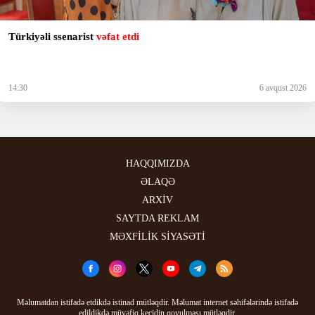
Türkiyəli ssenarist
vəfat etdi
14:30
6 avqust 2026
HAQQIMIZDA
ƏLAQƏ
ARXİV
SAYTDA REKLAM
MƏXFİLİK SİYASƏTİ
Məlumatdan istifadə etdikdə istinad mütləqdir. Məlumat internet səhifələrində istifadə
edildikdə müvafiq keçidin qoyulması mütləqdir.