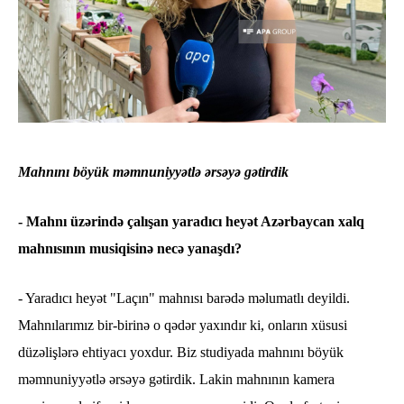
Mahnını böyük məmnuniyyətlə ərsəyə gətirdik
- Mahnı üzərində çalışan yaradıcı heyət Azərbaycan xalq
mahnısının musiqisinə necə yanaşdı?
- Yaradıcı heyət "Laçın" mahnısı barədə məlumatlı deyildi.
Mahnılarımız bir-birinə o qədər yaxındır ki, onların xüsusi
düzəlişlərə ehtiyacı yoxdur. Biz studiyada mahnını böyük
məmnuniyyətlə ərsəyə gətirdik. Lakin mahnının kamera