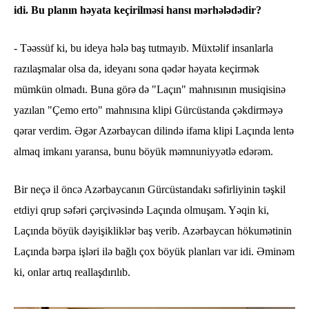
idi. Bu planın həyata keçirilməsi hansı mərhələdədir?
- Təəssüf ki, bu ideya hələ baş tutmayıb. Müxtəlif insanlarla
razılaşmalar olsa da, ideyanı sona qədər həyata keçirmək
mümkün olmadı. Buna görə də "Laçın" mahnısının musiqisinə
yazılan "Çemo erto" mahnısına klipi Gürcüstanda çəkdirməyə
qərar verdim. Əgər Azərbaycan dilində ifama klipi Laçında lentə
almaq imkanı yaransa, bunu böyük məmnuniyyətlə edərəm.
Bir neçə il öncə Azərbaycanın Gürcüstandakı səfirliyinin təşkil
etdiyi qrup səfəri çərçivəsində Laçında olmuşam. Yəqin ki,
Laçında böyük dəyişikliklər baş verib. Azərbaycan hökumətinin
Laçında bərpa işləri ilə bağlı çox böyük planları var idi. Əminəm
ki, onlar artıq reallaşdırılıb.