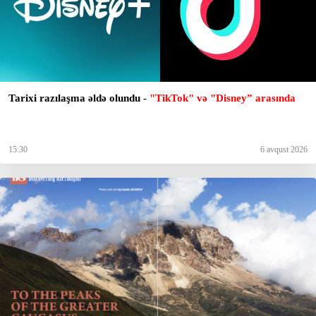
Tarixi razılaşma əldə olundu -
"TikTok" və "Disney” arasında
15:30
6 avqust 2026