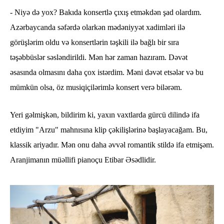
- Niyə də yox? Bakıda konsertlə çıxış etməkdən şad olardım.
Azərbaycanda səfərdə olarkən mədəniyyət xadimləri ilə
görüşlərim oldu və konsertlərin təşkili ilə bağlı bir sıra
təşəbbüslər səsləndirildi. Mən hər zaman hazıram. Dəvət
əsasında olmasını daha çox istərdim. Məni dəvət etsələr və bu
mümkün olsa, öz musiqiçilərimlə konsert verə bilərəm.
Yeri gəlmişkən, bildirim ki, yaxın vaxtlarda gürcü dilində ifa
etdiyim "Arzu" mahnısına klip çəkilişlərinə başlayacağam. Bu,
klassik ariyadır. Mən onu daha əvvəl romantik stildə ifa etmişəm.
Aranjimanın müəllifi pianoçu Etibar Əsədlidir.