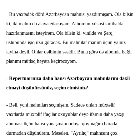
- Bu vaxtadək dörd Azərbaycan mahnısı yazdırmışam. Ola bilsin
ki, iki mahnı da əlavə edəcəyəm. Albomun xüsusi tərtibatda
hazırlanmasını istəyirəm. Ola bilsin ki, vinildə və Şərq
üslubunda işıq üzü görəcək. Bu mahnılar mənim üçün yalnız
layihə deyil. Onlar qəlbimin səsidir. Buna görə də albomla bağlı
planımı mütləq həyata keçirəcəyəm.
- Repertuarınıza daha hansı Azərbaycan mahnılarını daxil
etməyi düşünürsünüz, seçim etmisiniz?
- Bəli, yeni mahnıları seçmişəm. Sadəcə onları müxtəlif
vaxtlarda müxtəlif ifaçılar oxuyublar deyə ifamın daha yaxşı
alınması üçün hansı yanaşmanı ortaya qoymağım barədə
durmadan düşünürəm. Məsələn, "Ayrılıq" mahnısını çox