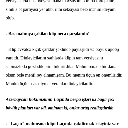
versiyasında ifası ideyası mənə məxsus idi. Orada fortepiano,
simli alət partiyası yer alıb, ritm seksiyası belə mənim ideyam
olub.
- Bəs mahnıya çəkilən klip necə qarşılandı?
- Klip əvvəlcə kiçik çarxlar şəklində paylaşıldı və böyük ajiotaj
yaratdı. Dinləyicilərim şərhlərdə klipin tam versiyasını
səbirsizliklə gözlədiklərini bildirirdilər. Mahnı barədə bir dənə
olsun belə mənfi rəy almamışam. Bu mənim üçün ən önəmlisidir.
Mənim üçün əsas qiymət verənlər dinləyicilərdir.
Azərbaycan hökumətinin Laçında bərpa işləri ilə bağlı çox
böyük planları var idi, əminəm ki, onlar artıq reallaşdırılıb
- "Laçın" mahnısına klipi Laçında çəkdirmək istəyiniz var