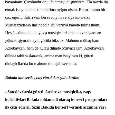
bəyənirəm. Çoxdandır onu ifa etməyi düşünürəm. Elə tərzdə ifa
etmək istəyirəm ki, xarakterimə uyğun olsun. Bu mahnının bir
çox uğurlu ifaları var. Ən sevdiyim versiya isə Əzizə
Mustafazadənin ifasındadır. Bu versiya barədə fikirləşirəm.
Hesab edirəm ki, ən yaxşı musiqiçilərlə mənim versiyam ən
yüksək qiymətə layiq görülə biləcək. Mahnını mütləq həm
Azərbaycan, həm də gürcü dilində oxuyacağam. Azərbaycan
dilində təbii səslənəcək, amma mən istəyirəm ki, gürcü
dinləyicilər də bu mahnını dinləyib sevsinlər.
Bakıda konsertlə çıxış etməkdən şad olardım
- Son dövrlərdə gürcü ifaçılar və musiqiçilər, rəqs
kollektivləri Bakıda mütəmadi olaraq konsert proqramları
ilə çıxış edirlər. Sizin Bakıda konsert vermək arzunuz var?