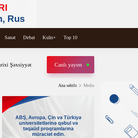
Sənət
Debat
Kulis+
Top 10
rixi Şəxsiyyət
Canlı yayım
Ana səhifə
Media