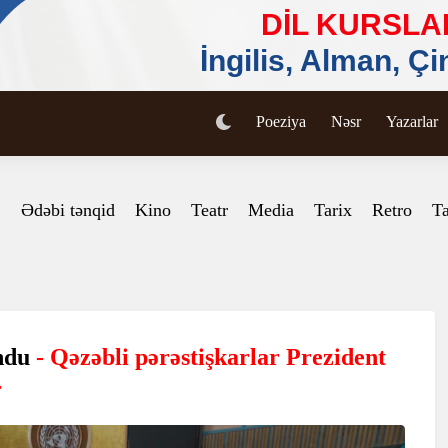
Poeziya
Nəsr
Yazarlar
Ədəbi tənqid
Kino
Teatr
Media
Tarix
Retro
Ta
undu
- Qəzəbli pərəstişkarlar Prezident
r