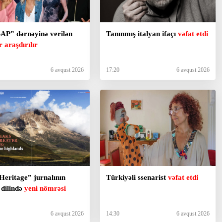
P” dərnəyinə verilən
Tanınmış italyan ifaçı
vəfat etdi
r araşdırılır
6 avqust 2026
17:20
6 avqust 2026
Heritage” jurnalının
Türkiyəli ssenarist
vəfat etdi
s dilində
yeni nömrəsi
6 avqust 2026
14:30
6 avqust 2026