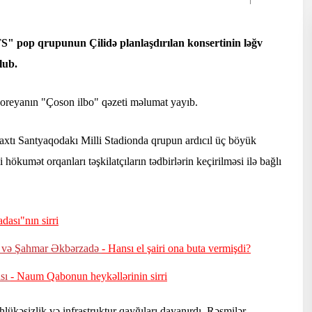
 pop qrupunun Çilidə planlaşdırılan konsertinin ləğv
lub.
Koreyanın "Çoson ilbo" qəzeti məlumat yayıb.
axtı Santyaqodakı Milli Stadionda qrupun ardıcıl üç böyük
i hökumət orqanları təşkilatçıların tədbirlərin keçirilməsi ilə bağlı
dası"nın sirri
 və Şahmar Əkbərzadə
- Hansı el şairi ona buta vermişdi?
ası
- Naum Qabonun heykəllərinin sirri
lükəsizlik və infrastruktur qayğıları dayanırdı. Rəsmilər