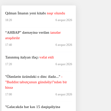
Qılman İmanın yeni kitabı
nəşr olundu
18:20
6 avqust 2026
“AHBAP” dərnəyinə verilən
ianələr
araşdırılır
17:40
6 avqust 2026
Tanınmış italyan ifaçı
vəfat etdi
17:20
6 avqust 2026
"Ölənlərin üzündəki o dinc ifadə..."
-
"Buddist tabutçunun gündəliyi"ndən bir
hissə
17:00
6 avqust 2026
"Gələcəkdə hər kəs 15 dəqiqəliyinə