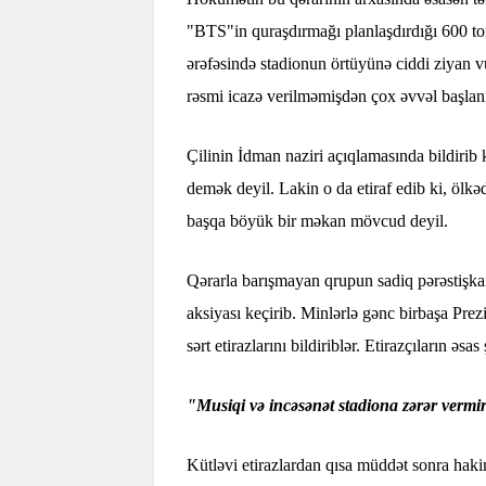
"BTS"in quraşdırmağı planlaşdırdığı 600 to
ərəfəsində stadionun örtüyünə ciddi ziyan vu
rəsmi icazə verilməmişdən çox əvvəl başlan
Çilinin İdman naziri açıqlamasında bildirib 
demək deyil. Lakin o da etiraf edib ki, ölk
başqa böyük bir məkan mövcud deyil.
Qərarla barışmayan qrupun sadiq pərəstişkar
aksiyası keçirib. Minlərlə gənc birbaşa Pre
sərt etirazlarını bildiriblər. Etirazçıların əsas
"Musiqi və incəsənət stadiona zərər vermi
Kütləvi etirazlardan qısa müddət sonra haki