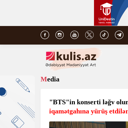
Media
"BTS"in konserti ləğv ol
iqamətgahına yürüş etdilə