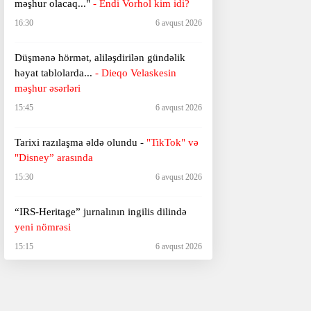
məşhur olacaq..."
- Endi Vorhol kim idi?
16:30
6 avqust 2026
Düşmənə hörmət, aliləşdirilən gündəlik
həyat tablolarda...
-
Dieqo Velaskesin
məşhur əsərləri
15:45
6 avqust 2026
Tarixi razılaşma əldə olundu -
"TikTok" və
"Disney” arasında
15:30
6 avqust 2026
“IRS-Heritage” jurnalının ingilis dilində
yeni nömrəsi
15:15
6 avqust 2026
"Deyirlər: dərdi-eşqin adəm öldürməz,
dürüstdür bu..."
- Xurşidbanu Natəvanın