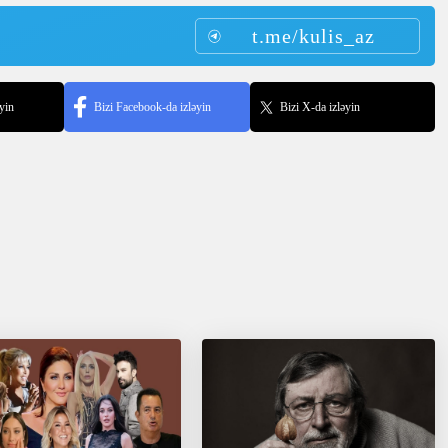
t.me/kulis_az
yin
Bizi Facebook-da izləyin
Bizi X-da izləyin