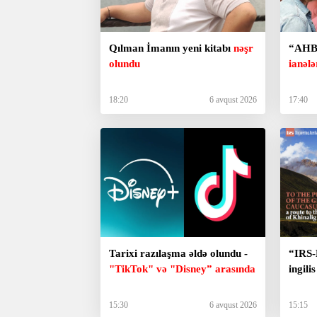
Qılman İmanın yeni kitabı
nəşr
“AHBA
olundu
ianələ
18:20
6 avqust 2026
17:40
Tarixi razılaşma əldə olundu -
“IRS-
"TikTok" və "Disney” arasında
ingili
15:30
6 avqust 2026
15:15