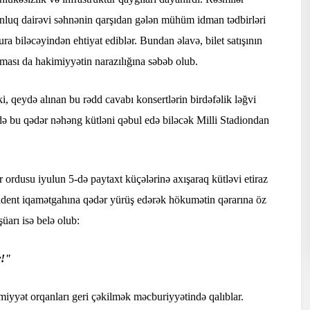
nluq dairəvi səhnənin qarşıdan gələn mühüm idman tədbirləri
ra biləcəyindən ehtiyat ediblər. Bundan əlavə, bilet satışının
ması da hakimiyyətin narazılığına səbəb olub.
ki, qeydə alınan bu rədd cavabı konsertlərin birdəfəlik ləğvi
ədə bu qədər nəhəng kütləni qəbul edə biləcək Milli Stadiondan
 ordusu iyulun 5-də paytaxt küçələrinə axışaraq kütləvi etiraz
zident iqamətgahına qədər yürüş edərək hökumətin qərarına öz
 şüarı isə belə olub:
r!"
miyyət orqanları geri çəkilmək məcburiyyətində qalıblar.