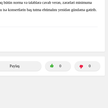
 artıq bütün norma və tələblərə cavab verən, zərərləri minimuma
 Bu isə konsertlərin baş tutma ehtimalını yenidən gündəmə gətirib.
Paylaş
0
0