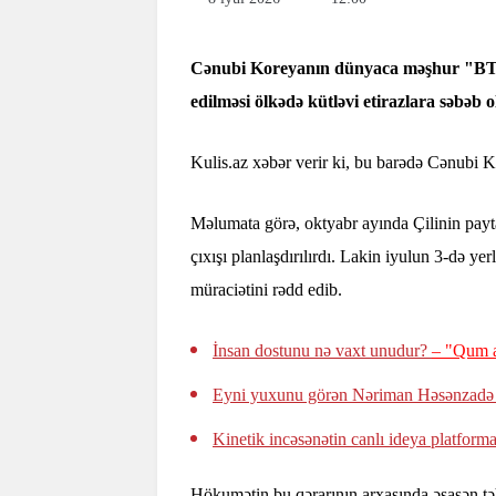
Cənubi Koreyanın dünyaca məşhur "BTS"
edilməsi ölkədə kütləvi etirazlara səbəb o
Kulis.az xəbər verir ki, bu barədə Cənubi 
Məlumata görə, oktyabr ayında Çilinin payt
çıxışı planlaşdırılırdı. Lakin iyulun 3-də yerl
müraciətini rədd edib.
İnsan dostunu nə vaxt unudur?
– "Qum a
Eyni yuxunu görən Nəriman Həsənzadə
Kinetik incəsənətin canlı ideya platform
Hökumətin bu qərarının arxasında əsasən təh