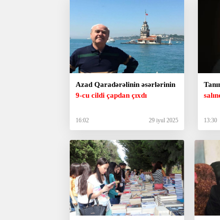
Azad Qaradərəlinin əsərlərinin
Tanı
9-cu cildi çapdan çıxdı
salın
16:02
29 iyul 2025
13:30