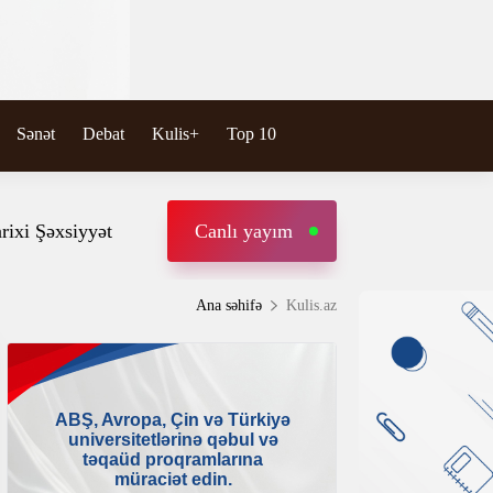
Sənət
Debat
Kulis+
Top 10
rixi Şəxsiyyət
Canlı yayım
Ana səhifə
Kulis.az