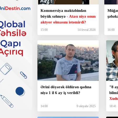
Kommersiya məktəbindən
Müğənn
böyük səhnəyə
- Atası niyə onun
şəbəkə
aktyor olmasını istəmirdi?
15:00
14 fevral 2026
16:00
Ərini döyərək öldürən qadına
"8 a
niyə 1 il 6 ay iş verildi?
bilm
Xudu
14:00
9 oktyabr 2025
18:41