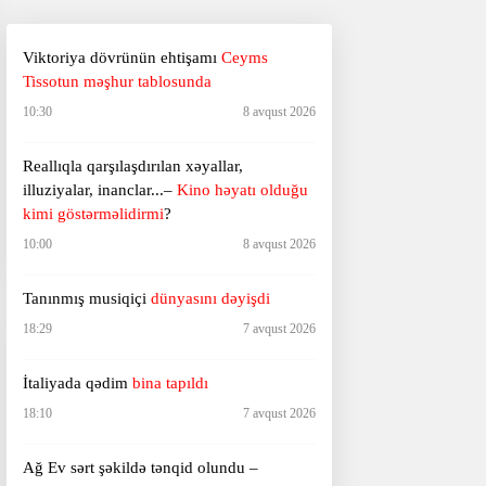
Viktoriya dövrünün ehtişamı
Ceyms
Tissotun məşhur tablosunda
10:30
8 avqust 2026
Reallıqla qarşılaşdırılan xəyallar,
illuziyalar, inanclar...–
Kino həyatı olduğu
kimi göstərməlidirmi
?
10:00
8 avqust 2026
Tanınmış musiqiçi
dünyasını dəyişdi
18:29
7 avqust 2026
İtaliyada qədim
bina tapıldı
18:10
7 avqust 2026
Ağ Ev sərt şəkildə tənqid olundu –