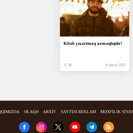
Kitab çıxartmaq axmaqlıqdır!
11:30
6 yanvar 2022
QQIMIZDA
ƏLAQƏ
ARXİV
SAYTDA REKLAM
MƏXFİLİK SİYA