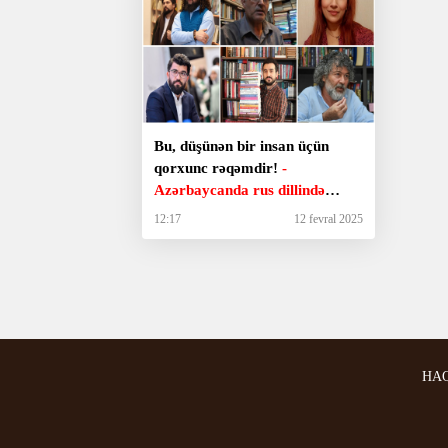
Bu, düşünən bir insan üçün
qorxunc rəqəmdir!
-
Azərbaycanda rus dillində
yazılan kitablar nə qədər
12:17
12 fevral 2025
satılır?
HA