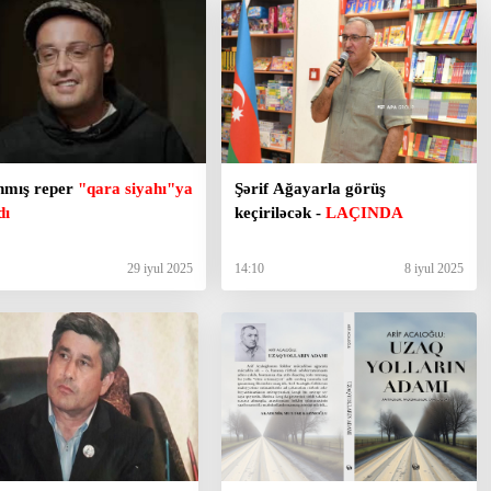
nmış reper
"qara siyahı"ya
Şərif Ağayarla görüş
dı
keçiriləcək -
LAÇINDA
29 iyul 2025
14:10
8 iyul 2025