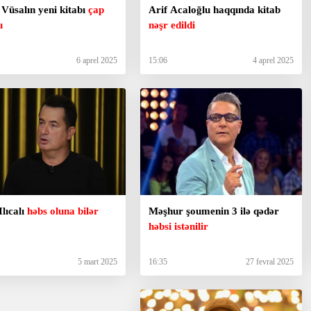
 Vüsalın yeni kitabı
çap
Arif Acaloğlu haqqında kitab
u
nəşr edildi
6 aprel 2025
15:06
4 aprel 2025
lıcalı
həbs oluna bilər
Məşhur şoumenin 3 ilə qədər
həbsi istənilir
5 mart 2025
16:35
27 fevral 2025