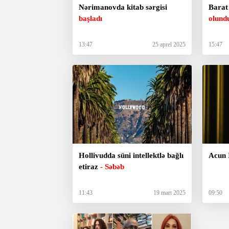
Nərimanovda kitab sərgisi
Barat
başladı
olund
13:47
25 aprel 2025
15:47
Hollivudda süni intellektlə bağlı
Acun I
etiraz
- Səbəb
11:43
19 mart 2025
09:50