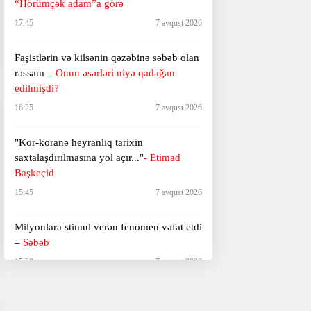
“Hörümçək adam”a görə
17:45
7 avqust 2026
Faşistlərin və kilsənin qəzəbinə səbəb olan
rəssam
– Onun əsərləri niyə qadağan
edilmişdi?
16:25
7 avqust 2026
"Kor-koranə heyranlıq tarixin
saxtalaşdırılmasına yol açır..."
- Etimad
Başkeçid
15:45
7 avqust 2026
Milyonlara stimul verən fenomen vəfat etdi
–
Səbəb
15:30
7 avqust 2026
Azərbaycan film layihəsi beynəlxalq