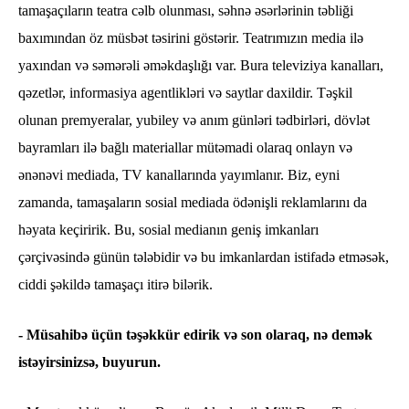
tamaşaçıların teatra cəlb olunması, səhnə əsərlərinin təbliği
baxımından öz müsbət təsirini göstərir. Teatrımızın media ilə
yaxından və səmərəli əməkdaşlığı var. Bura televiziya kanalları,
qəzetlər, informasiya agentlikləri və saytlar daxildir. Təşkil
olunan premyeralar, yubiley və anım günləri tədbirləri, dövlət
bayramları ilə bağlı materiallar mütəmadi olaraq onlayn və
ənənəvi mediada, TV kanallarında yayımlanır. Biz, eyni
zamanda, tamaşaların sosial mediada ödənişli reklamlarını da
həyata keçiririk. Bu, sosial medianın geniş imkanları
çərçivəsində günün tələbidir və bu imkanlardan istifadə etməsək,
ciddi şəkildə tamaşaçı itirə bilərik.
- Müsahibə üçün təşəkkür edirik və son olaraq, nə demək
istəyirsinizsə, buyurun.