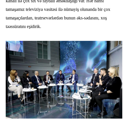
kanalı ilə çox sıx və faydalı əməkdaşlığı var. Hər hansı
tamaşamız televiziya vasitəsi ilə nümayiş olunanda bir çox
tamaşaçılardan, teatrsevərlərdən bunun əks-sədasını, xoş
təəssüratını eşidirik.