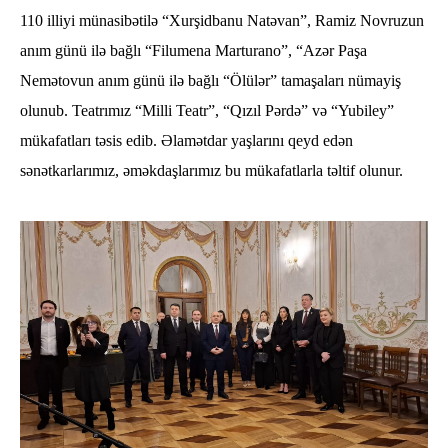
110 illiyi münasibətilə “Xurşidbanu Natəvan”, Ramiz Novruzun
anım günü ilə bağlı “Filumena Marturano”, “Azər Paşa
Nemətovun anım günü ilə bağlı “Ölülər” tamaşaları nümayiş
olunub. Teatrımız “Milli Teatr”, “Qızıl Pərdə” və “Yubiley”
mükafatları təsis edib. Əlamətdar yaşlarını qeyd edən
sənətkarlarımız, əməkdaşlarımız bu mükafatlarla təltif olunur.