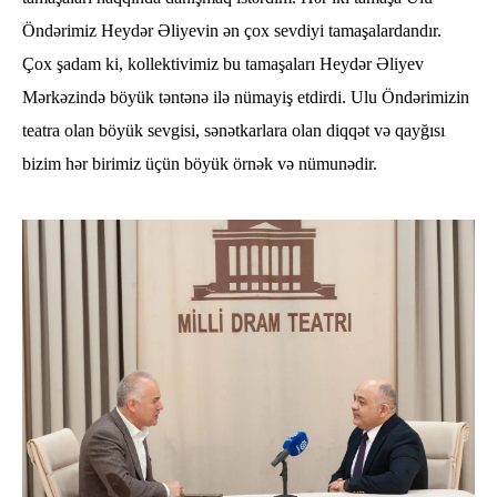
Öndərimiz Heydər Əliyevin ən çox sevdiyi tamaşalardandır.
Çox şadam ki, kollektivimiz bu tamaşaları Heydər Əliyev
Mərkəzində böyük təntənə ilə nümayiş etdirdi. Ulu Öndərimizin
teatra olan böyük sevgisi, sənətkarlara olan diqqət və qayğısı
bizim hər birimiz üçün böyük örnək və nümunədir.