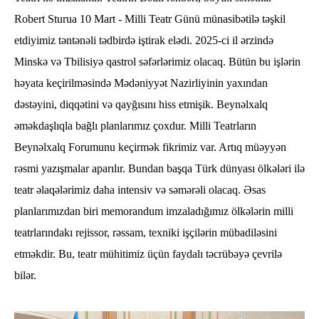
Robert Sturua 10 Mart - Milli Teatr Günü münasibətilə təşkil
etdiyimiz təntənəli tədbirdə iştirak elədi. 2025-ci il ərzində
Minskə və Tbilisiyə qastrol səfərlərimiz olacaq. Bütün bu işlərin
həyata keçirilməsində Mədəniyyət Nazirliyinin yaxından
dəstəyini, diqqətini və qayğısını hiss etmişik. Beynəlxalq
əməkdaşlıqla bağlı planlarımız çoxdur. Milli Teatrların
Beynəlxalq Forumunu keçirmək fikrimiz var. Artıq müəyyən
rəsmi yazışmalar aparılır. Bundan başqa Türk dünyası ölkələri ilə
teatr əlaqələrimiz daha intensiv və səmərəli olacaq. Əsas
planlarımızdan biri memorandum imzaladığımız ölkələrin milli
teatrlarındakı rejissor, rəssam, texniki işçilərin mübadiləsini
etməkdir. Bu, teatr mühitimiz üçün faydalı təcrübəyə çevrilə
bilər.