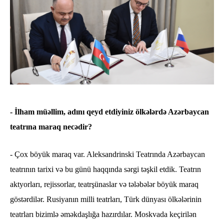
- İlham müəllim, adını qeyd etdiyiniz ölkələrdə Azərbaycan
teatrına maraq necədir?
- Çox böyük maraq var. Aleksandrinski Teatrında Azərbaycan
teatrının tarixi və bu günü haqqında sərgi təşkil etdik. Teatrın
aktyorları, rejissorlar, teatrşünaslar və tələbələr böyük maraq
göstərdilər. Rusiyanın milli teatrları, Türk dünyası ölkələrinin
teatrları bizimlə əməkdaşlığa hazırdılar. Moskvada keçirilən