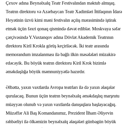
Çexov adına Beynəlxalq Teatr Festivalından məktub almışıq.
Teatrın direktoru və Azərbaycan Teatr Xadimləri İttifaqının İdarə
Heyətinin üzvü kimi məni festivalın açılış mərasimində iştirak
etmək üçün fəxri qonaq qismində dəvət ediblər. Moskvaya səfər
çərçivəsində Y.Vaxtanqov adına Dövlət Akademik Teatrının
direktoru Kiril Krokla görüş keçiriləcək. İki teatr arasında
memorandum imzalanması ilə bağlı ilkin məsələləri müzakirə
edəcəyik. Bu böyük teatrın direktoru Kiril Krok bizimlə
əməkdaşlığa böyük məmnuniyyətlə hazırdır.
Əlbəttə, yaxın vaxtlarda Avropa teatrları ilə də yaxın əlaqələr
qurulacaq. Bunun üçün teatrın beynəlxalq əməkdaşlıq marşrutu
müəyyən olunub və yaxın vaxtlarda danışıqlara başlayacağıq.
Müzəffər Ali Baş Komandanımız, Prezident İlham Əliyevin
rəhbərliyi ilə ölkəmizin beynəlxalq əlaqələri günbəgün böyük