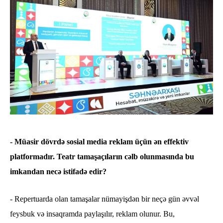
- Müasir dövrdə sosial media reklam üçün ən effektiv
platformadır. Teatr tamaşaçıların cəlb olunmasında bu
imkandan necə istifadə edir?
- Repertuarda olan tamaşalar nümayişdən bir neçə gün əvvəl
feysbuk və insaqramda paylaşılır, reklam olunur. Bu,