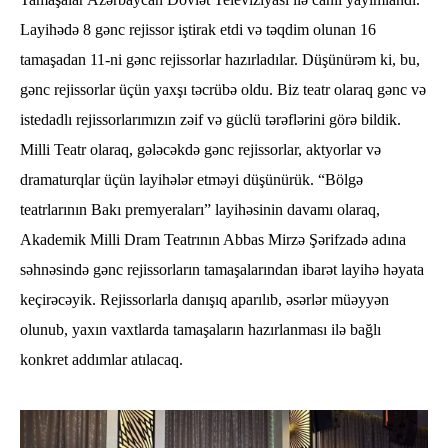
Layihədə 8 gənc rejissor iştirak etdi və təqdim olunan 16
tamaşadan 11-ni gənc rejissorlar hazırladılar. Düşünürəm ki, bu,
gənc rejissorlar üçün yaxşı təcrübə oldu. Biz teatr olaraq gənc və
istedadlı rejissorlarımızın zəif və güclü tərəflərini görə bildik.
Milli Teatr olaraq, gələcəkdə gənc rejissorlar, aktyorlar və
dramaturqlar üçün layihələr etməyi düşünürük. “Bölgə
teatrlarının Bakı premyeraları” layihəsinin davamı olaraq,
Akademik Milli Dram Teatrının Abbas Mirzə Şərifzadə adına
səhnəsində gənc rejissorların tamaşalarından ibarət layihə həyata
keçirəcəyik. Rejissorlarla danışıq aparılıb, əsərlər müəyyən
olunub, yaxın vaxtlarda tamaşaların hazırlanması ilə bağlı
konkret addımlar atılacaq.