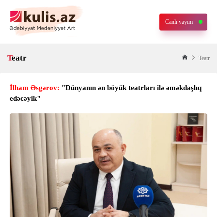
Canlı yayım
Teatr
Teatr
İlham Əsgərov:
"Dünyanın ən böyük teatrları ilə əməkdaşlıq
edəcəyik"