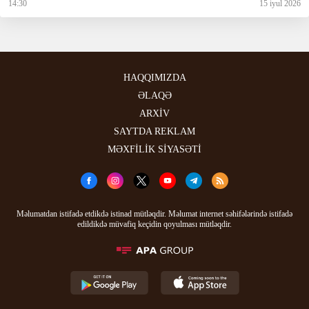
14:30
15 iyul 2026
HAQQIMIZDA
ƏLAQƏ
ARXİV
SAYTDA REKLAM
MƏXFİLİK SİYASƏTİ
Məlumatdan istifadə etdikdə istinad mütləqdir. Məlumat internet səhifələrində istifadə
edildikdə müvafiq keçidin qoyulması mütləqdir.