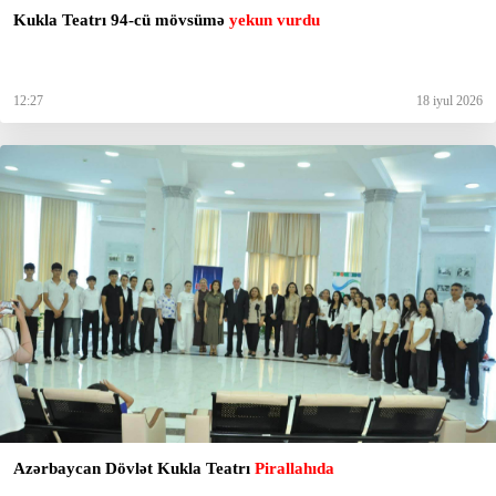
Kukla Teatrı 94-cü mövsümə
yekun vurdu
12:27
18 iyul 2026
Azərbaycan Dövlət Kukla Teatrı
Pirallahıda