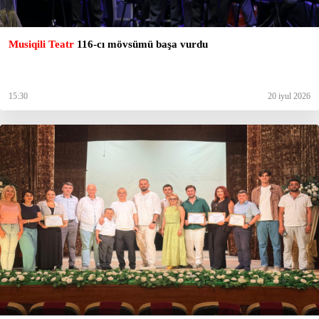
Musiqili Teatr
116-cı mövsümü başa vurdu
15:30
20 iyul 2026