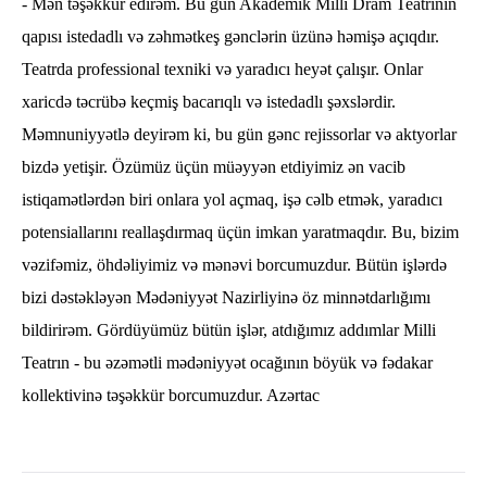
- Mən təşəkkür edirəm. Bu gün Akademik Milli Dram Teatrının
qapısı istedadlı və zəhmətkeş gənclərin üzünə həmişə açıqdır.
Teatrda professional texniki və yaradıcı heyət çalışır. Onlar
xaricdə təcrübə keçmiş bacarıqlı və istedadlı şəxslərdir.
Məmnuniyyətlə deyirəm ki, bu gün gənc rejissorlar və aktyorlar
bizdə yetişir. Özümüz üçün müəyyən etdiyimiz ən vacib
istiqamətlərdən biri onlara yol açmaq, işə cəlb etmək, yaradıcı
potensiallarını reallaşdırmaq üçün imkan yaratmaqdır. Bu, bizim
vəzifəmiz, öhdəliyimiz və mənəvi borcumuzdur. Bütün işlərdə
bizi dəstəkləyən Mədəniyyət Nazirliyinə öz minnətdarlığımı
bildirirəm. Gördüyümüz bütün işlər, atdığımız addımlar Milli
Teatrın - bu əzəmətli mədəniyyət ocağının böyük və fədakar
kollektivinə təşəkkür borcumuzdur. Azərtac