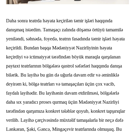
Daha sonra teatrda həyata keçirilən təmir işləri haqqında
danışmaq istərdim. Tamaşaçı zalında döşəmə örtüyü tamamilə
yeniləndi, səhnədə, foyedə, teatrın fasadında təmir işləri həyata
keçirildi. Bundan başqa Mədəniyyət Nazirliyinin həyata
keçirdiyi və ictimaiyyət tərəfindən böyük maraqla qarşılanan
paytaxt teatrlarının bölgələrə qastrol səfərləri haqqında danışa
bilərik. Bu layihə bu gün də uğurla davam edir və əminliklə
deyirəm ki, bölgə teatrları və tamaşaçıları üçün çox vacib,
faydalı layihədir. Bu layihənin davam etdirilməsi, bölgələrlə
daha sıx yaradıcı proses qurmaq üçün Mədəniyyət Nazirliyi
tərəfindən qarşımıza konkret tələblər qoyub, konkret tapşırıqlar
verilib. Layihə çərçivəsində müxtəlif tamaşalarla bir neçə dəfə
Lənkəran, Şəki, Gəncə, Mingəçevir teatrlarında olmuşuq. Bu