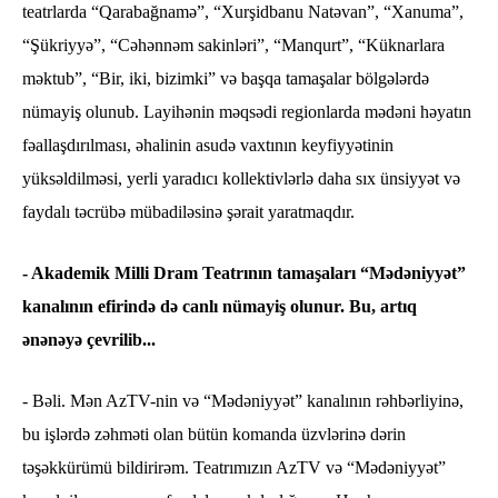
teatrlarda “Qarabağnamə”, “Xurşidbanu Natəvan”, “Xanuma”,
“Şükriyyə”, “Cəhənnəm sakinləri”, “Manqurt”, “Küknarlara
məktub”, “Bir, iki, bizimki” və başqa tamaşalar bölgələrdə
nümayiş olunub. Layihənin məqsədi regionlarda mədəni həyatın
fəallaşdırılması, əhalinin asudə vaxtının keyfiyyətinin
yüksəldilməsi, yerli yaradıcı kollektivlərlə daha sıx ünsiyyət və
faydalı təcrübə mübadiləsinə şərait yaratmaqdır.
- Akademik Milli Dram Teatrının tamaşaları “Mədəniyyət”
kanalının efirində də canlı nümayiş olunur. Bu, artıq
ənənəyə çevrilib...
- Bəli. Mən AzTV-nin və “Mədəniyyət” kanalının rəhbərliyinə,
bu işlərdə zəhməti olan bütün komanda üzvlərinə dərin
təşəkkürümü bildirirəm. Teatrımızın AzTV və “Mədəniyyət”