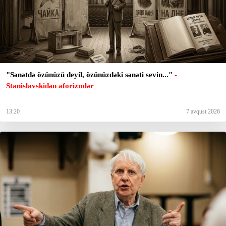
"Sənətdə özünüzü deyil, özünüzdəki sənəti sevin..."
-
Stanislavskidən aforizmlər
13:20
7 avqust 2026