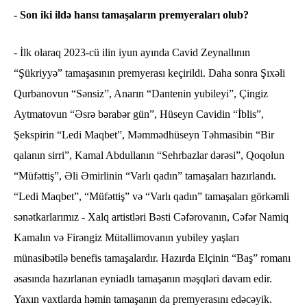
- Son iki ildə hansı tamaşaların premyeraları olub?
- İlk olaraq 2023-cü ilin iyun ayında Cavid Zeynallının
“Şükriyyə” tamaşasının premyerası keçirildi. Daha sonra Şıxəli
Qurbanovun “Sənsiz”, Anarın “Dantenin yubileyi”, Çingiz
Aytmatovun “Əsrə bərabər gün”, Hüseyn Cavidin “İblis”,
Şekspirin “Ledi Maqbet”, Məmmədhüseyn Təhmasibin “Bir
qalanın sirri”, Kamal Abdullanın “Sehrbazlar dərəsi”, Qoqolun
“Müfəttiş”, Əli Əmirlinin “Varlı qadın” tamaşaları hazırlandı.
“Ledi Maqbet”, “Müfəttiş” və “Varlı qadın” tamaşaları görkəmli
sənətkarlarımız - Xalq artistləri Bəsti Cəfərovanın, Cəfər Namiq
Kamalın və Firəngiz Mütəllimovanın yubiley yaşları
münasibətilə benefis tamaşalardır. Hazırda Elçinin “Baş” romanı
əsasında hazırlanan eyniadlı tamaşanın məşqləri davam edir.
Yaxın vaxtlarda həmin tamaşanın da premyerasını edəcəyik.