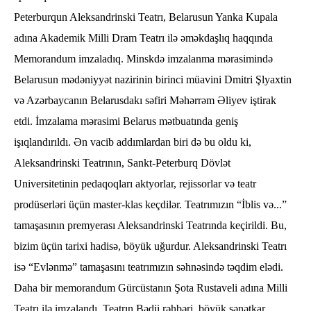
Peterburqun Aleksandrinski Teatrı, Belarusun Yanka Kupala
adına Akademik Milli Dram Teatrı ilə əməkdaşlıq haqqında
Memorandum imzaladıq. Minskdə imzalanma mərasimində
Belarusun mədəniyyət nazirinin birinci müavini Dmitri Şlyaxtin
və Azərbaycanın Belarusdakı səfiri Məhərrəm Əliyev iştirak
etdi. İmzalama mərasimi Belarus mətbuatında geniş
işıqlandırıldı. Ən vacib addımlardan biri də bu oldu ki,
Aleksandrinski Teatrının, Sankt-Peterburq Dövlət
Universitetinin pedaqoqları aktyorlar, rejissorlar və teatr
prodüserləri üçün master-klas keçdilər. Teatrımızın “İblis və...”
tamaşasının premyerası Aleksandrinski Teatrında keçirildi. Bu,
bizim üçün tarixi hadisə, böyük uğurdur. Aleksandrinski Teatrı
isə “Evlənmə” tamaşasını teatrımızın səhnəsində təqdim elədi.
Daha bir memorandum Gürcüstanın Şota Rustaveli adına Milli
Teatrı ilə imzalandı. Teatrın Bədii rəhbəri, böyük sənətkar