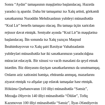
Sonra “Aydın” tamaşasının məşqlərinə başlanılacaq. Hazırda
yaradıcı iş aparılır. Daha bir tamaşamız isə Xalq artisti, görkəmli
sənətkarımız Nurəddin Mehdixanlının yubileyi münasibətilə
“Kral Lir” benefis tamaşası olacaq. Bu tamaşa üçün xaricdən
rejissor dəvət etmişik. Sentyabr ayında “Kral Lir”in məşqlərinə
başlanılacaq. İlin sonunda isə Xalq yazıçısı Maqsud
İbrahimbəyovun və Xalq şairi Bəxtiyar Vahabzadənin
yubileyləri münasibətilə hər iki sənətkarımızın yaradıcılığına
müraciət edəcəyik. Bir xüsusi və vacib məsələni də qeyd etmək
istərdim. Biz dünyasını dəyişən sənətkarlarımızı da unutmamışıq.
Onların əziz xatirəsini həmişə, ehtiramla anmışıq, məzarlarını
ziyarət etmişik və afişalar çap edərək tamaşalar həsr etmişik.
Hökümə Qurbanovanın 110 illiyi münasibətilə “Sənsiz”,
Mirzağa Əliyevin 140 illiyi münasibətilə “Ölülər”, Tofiq
Kazımovun 100 illiyi münasibətilə “Sənsiz”, İlyas Əfəndiyevin