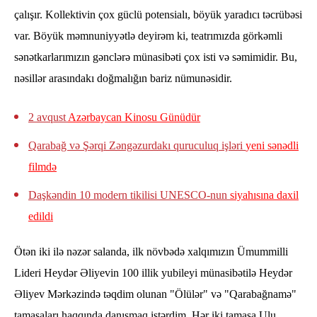
çalışır. Kollektivin çox güclü potensialı, böyük yaradıcı təcrübəsi
var. Böyük məmnuniyyətlə deyirəm ki, teatrımızda görkəmli
sənətkarlarımızın gənclərə münasibəti çox isti və səmimidir. Bu,
nəsillər arasındakı doğmalığın bariz nümunəsidir.
2 avqust
Azərbaycan Kinosu Günüdür
Qarabağ və Şərqi Zəngəzurdakı quruculuq işləri
yeni sənədli
filmdə
Daşkəndin 10 modern tikilisi UNESCO-nun
siyahısına daxil
edildi
Ötən iki ilə nəzər salanda, ilk növbədə xalqımızın Ümummilli
Lideri Heydər Əliyevin 100 illik yubileyi münasibətilə Heydər
Əliyev Mərkəzində təqdim olunan "Ölülər" və "Qarabağnamə"
tamaşaları haqqında danışmaq istərdim. Hər iki tamaşa Ulu