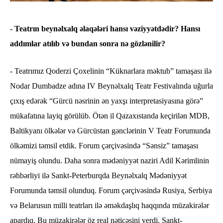
- Teatrın beynəlxalq əlaqələri hansı vəziyyətdədir? Hansı
addımlar atılıb və bundan sonra nə gözlənilir?
- Teatrımız Qoderzi Çoxelinin “Küknarlara məktub” tamaşası ilə
Nodar Dumbadze adına IV Beynəlxalq Teatr Festivalında uğurla
çıxış edərək “Gürcü nəsrinin ən yaxşı interpretasiyasına görə”
mükafatına layiq görülüb. Ötən il Qazaxıstanda keçirilən MDB,
Baltikyanı ölkələr və Gürcüstan gənclərinin V Teatr Forumunda
ölkəmizi təmsil etdik. Forum çərçivəsində “Sənsiz” tamaşası
nümayiş olundu. Daha sonra mədəniyyət naziri Adil Kərimlinin
rəhbərliyi ilə Sankt-Peterburqda Beynəlxalq Mədəniyyət
Forumunda təmsil olunduq. Forum çərçivəsində Rusiya, Serbiya
və Belarusun milli teatrları ilə əməkdaşlıq haqqında müzakirələr
apardıq. Bu müzakirələr öz real nəticəsini verdi. Sankt-