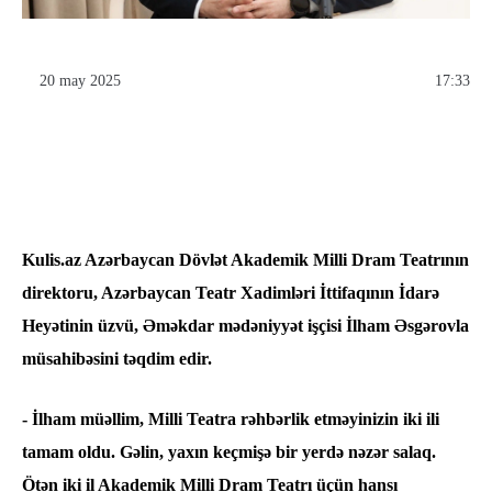
20 may 2025
17:33
Kulis.az Azərbaycan Dövlət Akademik Milli Dram Teatrının
direktoru, Azərbaycan Teatr Xadimləri İttifaqının İdarə
Heyətinin üzvü, Əməkdar mədəniyyət işçisi İlham Əsgərovla
müsahibəsini təqdim edir.
- İlham müəllim, Milli Teatra rəhbərlik etməyinizin iki ili
tamam oldu. Gəlin, yaxın keçmişə bir yerdə nəzər salaq.
Ötən iki il Akademik Milli Dram Teatrı üçün hansı