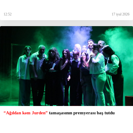
12:52
17 iyul 2026
“Ağıldan kəm Jurden”
tamaşasının premyerası baş tutdu