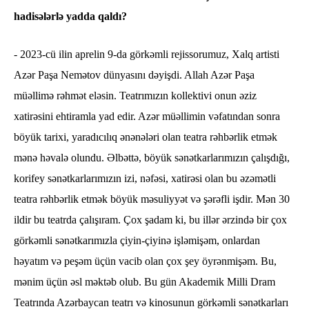
hadisələrlə yadda qaldı?
- 2023-cü ilin aprelin 9-da görkəmli rejissorumuz, Xalq artisti
Azər Paşa Nemətov dünyasını dəyişdi. Allah Azər Paşa
müəllimə rəhmət eləsin. Teatrımızın kollektivi onun əziz
xatirəsini ehtiramla yad edir. Azər müəllimin vəfatından sonra
böyük tarixi, yaradıcılıq ənənələri olan teatra rəhbərlik etmək
mənə həvalə olundu. Əlbəttə, böyük sənətkarlarımızın çalışdığı,
korifey sənətkarlarımızın izi, nəfəsi, xatirəsi olan bu əzəmətli
teatra rəhbərlik etmək böyük məsuliyyət və şərəfli işdir. Mən 30
ildir bu teatrda çalışıram. Çox şadam ki, bu illər ərzində bir çox
görkəmli sənətkarımızla çiyin-çiyinə işləmişəm, onlardan
həyatım və peşəm üçün vacib olan çox şey öyrənmişəm. Bu,
mənim üçün əsl məktəb olub. Bu gün Akademik Milli Dram
Teatrında Azərbaycan teatrı və kinosunun görkəmli sənətkarları