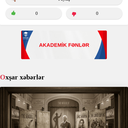
0
0
Oxşar xəbərlər