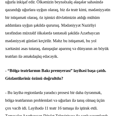
uğurla inkişaf edir. Ölkəmizin beynəlxalq əlaqələr sahəsində
qazandığı uğurlara uyğun olaraq, biz də teatr kimi, mədəniyyətin
bir istiqaməti olaraq, öz işimizi dövlətimizin atdığı mühüm
addımlara uyğun şəkildə qururuq. Mədəniyyət Nazirliyi
tərəfindən müxtəlif ölkələrdə təntənəli şəkildə Azərbaycan
mədəniyyəti günləri keçirilir. Məhz bu istiqaməti, bu yol
xəritəsini əsas tutaraq, danışıqlar aparırıq və dünyanın ən böyük
teatrları ilə əməkdaşlıq edəcəyik.
- “Bölgə teatrlarının Bakı premyerası” layihəsi başa çatdı.
Gözləntiləriniz özünü doğrultdu?
- Bu layihə regionlarda yaradıcı prosesi bir daha öyrənmək,
bölgə teatrlarının problemləri və uğurları ilə tanış olmaq üçün
çox vacib idi. Layihədə 11 teatr 16 tamaşa ilə iştirak etdi.
Tamaşalar Azərbaycan Dövlət Televiziyası ilə canlı yayımlandı.