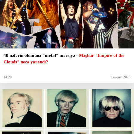
48 nəfərin ölümünə “metal” mərsiyə -
Məşhur "Empire of the
Clouds" necə yarandı?
14:20
7 avqust 2026