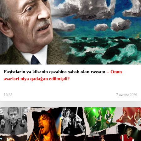
Faşistlərin və kilsənin qəzəbinə səbəb olan rəssam
– Onun
əsərləri niyə qadağan edilmişdi?
16:25
7 avqust 2026