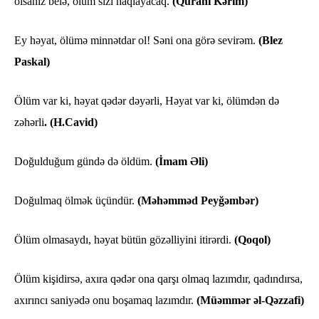
olsanız belə, ölüm sizi haqlayacaq.
(Qurani Kərim)
Ey həyat, ölümə minnətdar ol! Səni ona görə sevirəm.
(Blez
Paskal)
Ölüm var ki, həyat qədər dəyərli, Həyat var ki, ölümdən də
zəhərli
. (H.Cavid)
Doğulduğum gündə də öldüm.
(İmam Əli)
Doğulmaq ölmək üçündür.
(Məhəmməd Peyğəmbər)
Ölüm olmasaydı, həyat bütün gözəlliyini itirərdi.
(Qoqol)
Ölüm kişidirsə, axıra qədər ona qarşı olmaq lazımdır, qadındırsa,
axırıncı saniyədə onu boşamaq lazımdır.
(Müəmmər əl-Qəzzafi)