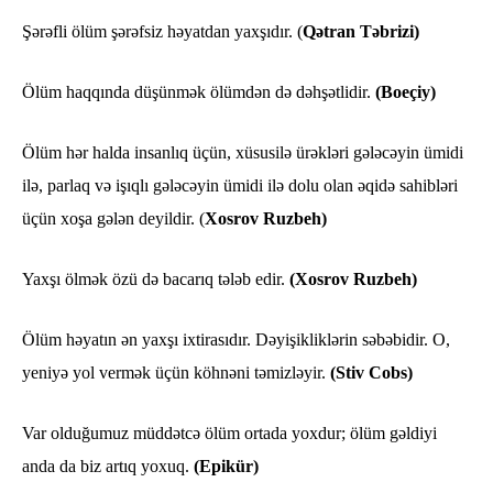
Şərəfli ölüm şərəfsiz həyatdan yaxşıdır. (
Qətran Təbrizi)
Ölüm haqqında düşünmək ölümdən də dəhşətlidir.
(Boeçiy)
Ölüm hər halda insanlıq üçün, xüsusilə ürəkləri gələcəyin ümidi
ilə, parlaq və işıqlı gələcəyin ümidi ilə dolu olan əqidə sahibləri
üçün xoşa gələn deyildir. (
Xosrov Ruzbeh)
Yaxşı ölmək özü də bacarıq tələb edir.
(Xosrov Ruzbeh)
Ölüm həyatın ən yaxşı ixtirasıdır. Dəyişikliklərin səbəbidir. O,
yeniyə yol vermək üçün köhnəni təmizləyir.
(Stiv Cobs)
Var olduğumuz müddətcə ölüm ortada yoxdur; ölüm gəldiyi
anda da biz artıq yoxuq.
(Epikür)