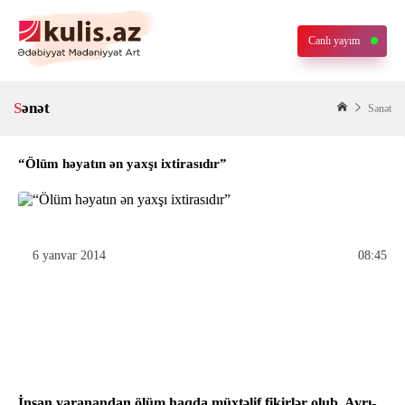
Canlı yayım
Sənət
Sənət
“Ölüm həyatın ən yaxşı ixtirasıdır”
6 yanvar 2014
08:45
İnsan yaranandan ölüm haqda müxtəlif fikirlər olub. Ayrı-