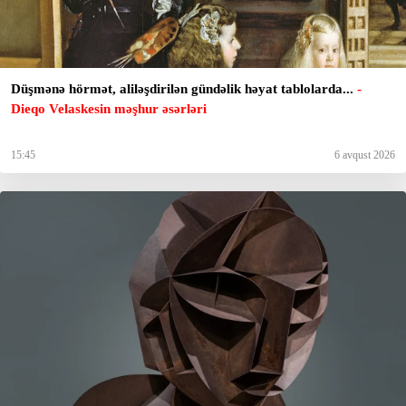
Düşmənə hörmət, aliləşdirilən gündəlik həyat tablolarda...
-
Dieqo Velaskesin məşhur əsərləri
15:45
6 avqust 2026