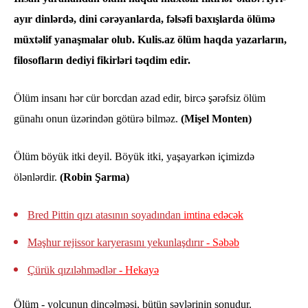
ayır dinlərdə, dini cərəyanlarda, fəlsəfi baxışlarda ölümə
müxtəlif yanaşmalar olub. Kulis.az ölüm haqda yazarların,
filosofların dediyi fikirləri təqdim edir.
Ölüm insanı hər cür borcdan azad edir, bircə şərəfsiz ölüm
günahı onun üzərindən götürə bilməz.
(Mişel Monten)
Ölüm böyük itki deyil. Böyük itki, yaşayarkən içimizdə
ölənlərdir.
(Robin Şarma)
Bred Pittin qızı atasının soyadından
imtina edəcək
Məşhur rejissor karyerasını yekunlaşdırır
- Səbəb
Çürük qızıləhmədlər
- Hekayə
Ölüm - yolçunun dincəlməsi, bütün səylərinin sonudur.