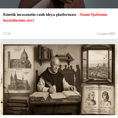
Kinetik incəsənətin canlı ideya platforması
- Naum Qabonun
heykəllərinin sirri
17:10
5 avqust 2026