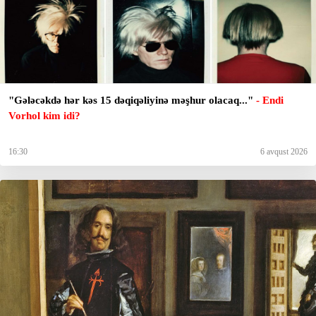
"Gələcəkdə hər kəs 15 dəqiqəliyinə məşhur olacaq..."
- Endi
Vorhol kim idi?
16:30
6 avqust 2026