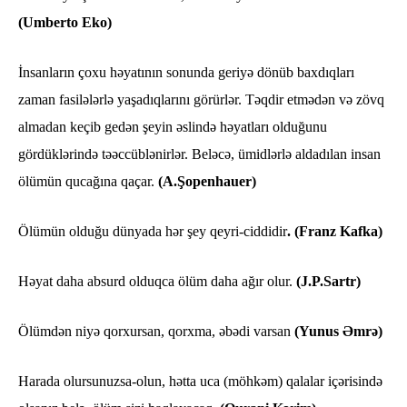
(Umberto Eko)
İnsanların çoxu həyatının sonunda geriyə dönüb baxdıqları
zaman fasilələrlə yaşadıqlarını görürlər. Təqdir etmədən və zövq
almadan keçib gedən şeyin əslində həyatları olduğunu
gördüklərində təəccüblənirlər. Beləcə, ümidlərlə aldadılan insan
ölümün qucağına qaçar.
(A.Şopenhauer)
Ölümün olduğu dünyada hər şey qeyri-ciddidir
. (Franz Kafka)
Həyat daha absurd olduqca ölüm daha ağır olur.
(J.P.Sartr)
Ölümdən niyə qorxursan, qorxma, əbədi varsan
(Yunus Əmrə)
Harada olursunuzsa-olun, hətta uca (möhkəm) qalalar içərisində