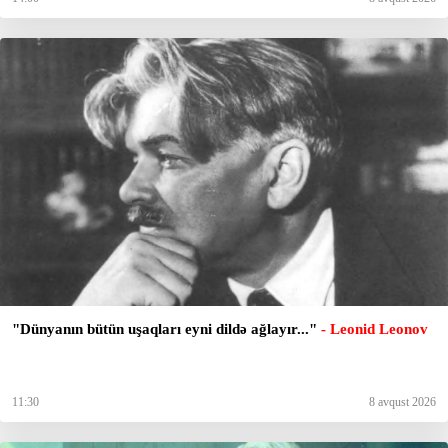
​​​​​​​"Dünyanın bütün uşaqları eyni dildə ağlayır..."
- Leonid Leonov
11:30
8 avqust 2026