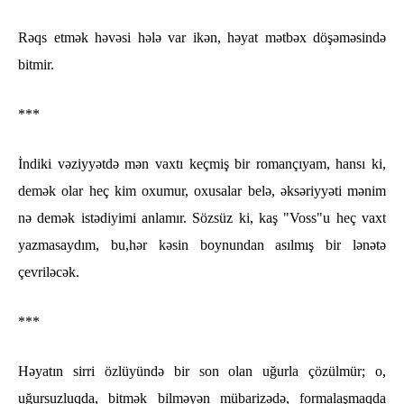
Rəqs etmək həvəsi hələ var ikən, həyat mətbəx döşəməsində
bitmir.
***
İndiki vəziyyətdə mən vaxtı keçmiş bir romançıyam, hansı ki,
demək olar heç kim oxumur, oxusalar belə, əksəriyyəti mənim
nə demək istədiyimi anlamır. Sözsüz ki, kaş "Voss"u heç vaxt
yazmasaydım, bu,hər kəsin boynundan asılmış bir lənətə
çevriləcək.
***
Həyatın sirri özlüyündə bir son olan uğurla çözülmür; o,
uğursuzluqda, bitmək bilməyən mübarizədə, formalaşmaqda