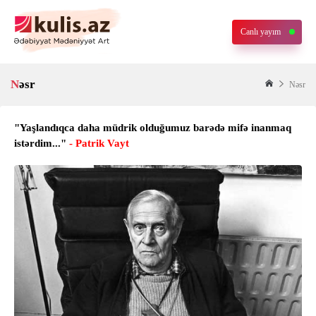
Canlı yayım
Nəsr
Nəsr
"Yaşlandıqca daha müdrik olduğumuz barədə mifə inanmaq
istərdim..."
- Patrik Vayt