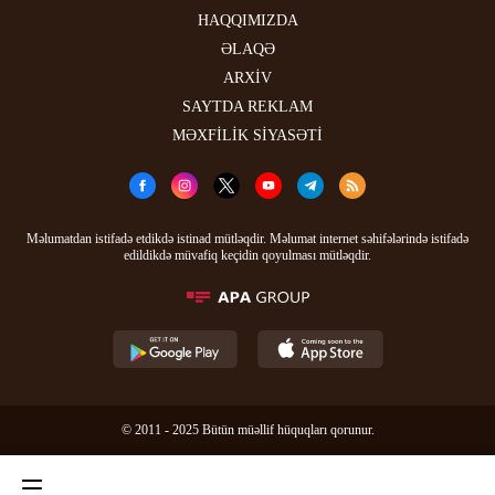
HAQQIMIZDA
ƏLAQƏ
ARXİV
SAYTDA REKLAM
MƏXFİLİK SİYASƏTİ
Məlumatdan istifadə etdikdə istinad mütləqdir. Məlumat internet səhifələrində istifadə
edildikdə müvafiq keçidin qoyulması mütləqdir.
© 2011 - 2025 Bütün müəllif hüquqları qorunur.