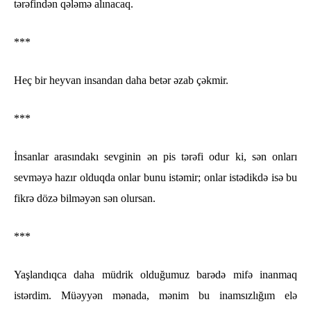
tərəfindən qələmə alınacaq.
***
Heç bir heyvan insandan daha betər əzab çəkmir.
***
İnsanlar arasındakı sevginin ən pis tərəfi odur ki, sən onları
sevməyə hazır olduqda onlar bunu istəmir; onlar istədikdə isə bu
fikrə dözə bilməyən sən olursan.
***
Yaşlandıqca daha müdrik olduğumuz barədə mifə inanmaq
istərdim. Müəyyən mənada, mənim bu inamsızlığım elə