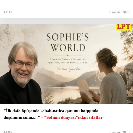
11:30
9 avqust 2026
"İlk dəfə öpüşəndə səbəb-nəticə qanunu haqqında
düşünmürsünüz..."
- "Sofinin dünyası"ndan sitatlar
14:00
8 avqust 2026