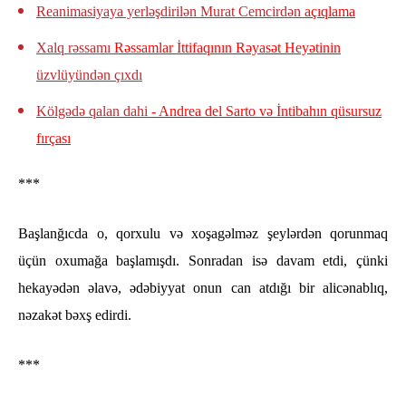
Reanimasiyaya yerləşdirilən Murat Cemcirdən
açıqlama
Xalq rəssamı
Rəssamlar İttifaqının Rəyasət Heyətinin
üzvlüyündən çıxdı
Kölgədə qalan dahi
- Andrea del Sarto və İntibahın qüsursuz
fırçası
***
Başlanğıcda o, qorxulu və xoşagəlməz şeylərdən qorunmaq
üçün oxumağa başlamışdı. Sonradan isə davam etdi, çünki
hekayədən əlavə, ədəbiyyat onun can atdığı bir alicənablıq,
nəzakət bəxş edirdi.
***