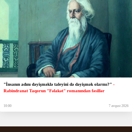
"İnsanın adını dəyişməklə taleyini də dəyişmək olarmı?"
-
Rabindranat Taqorun "Fəlakət" romanından fəsillər
10:00
7 avqust 2026