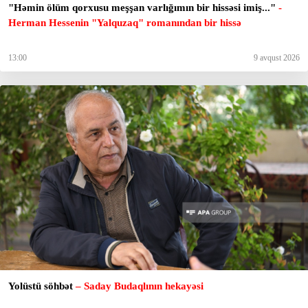
"Həmin ölüm qorxusu meşşan varlığımın bir hissəsi imiş..."
-
Herman Hessenin "Yalquzaq" romanından bir hissə
13:00
9 avqust 2026
Yolüstü söhbət
– Saday Budaqlının hekayəsi