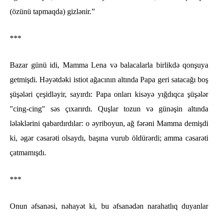
(özünü tapmaqda) gizlənir.”
***
Bazar günü idi, Mamma Lena və balacalarla birlikdə qonşuya
getmişdi. Həyətdəki istiot ağacının altında Papa geri satacağı boş
şüşələri çeşidləyir, sayırdı: Papa onları kisəyə yığdıqca şüşələr
"cing-cing" səs çıxarırdı. Quşlar tozun və günəşin altında
lələklərini qabardırdılar: o əyriboyun, ağ fərəni Mamma demişdi
ki, əgər cəsarəti olsaydı, başına vurub öldürərdi; amma cəsarəti
çatmamışdı.
***
Onun əfsanəsi, nəhayət ki, bu əfsanədən narahatlıq duyanlar