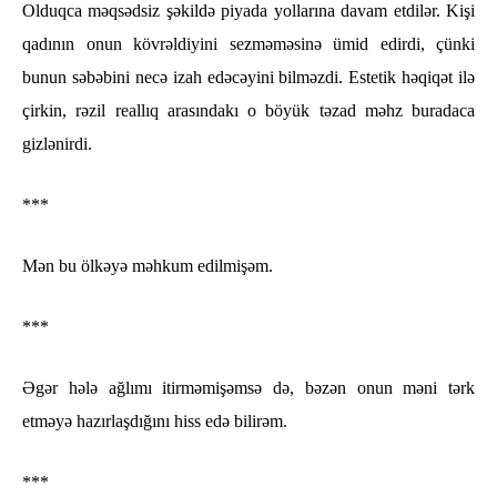
Olduqca məqsədsiz şəkildə piyada yollarına davam etdilər. Kişi
qadının onun kövrəldiyini sezməməsinə ümid edirdi, çünki
bunun səbəbini necə izah edəcəyini bilməzdi. Estetik həqiqət ilə
çirkin, rəzil reallıq arasındakı o böyük təzad məhz buradaca
gizlənirdi.
***
Mən bu ölkəyə məhkum edilmişəm.
***
Əgər hələ ağlımı itirməmişəmsə də, bəzən onun məni tərk
etməyə hazırlaşdığını hiss edə bilirəm.
***