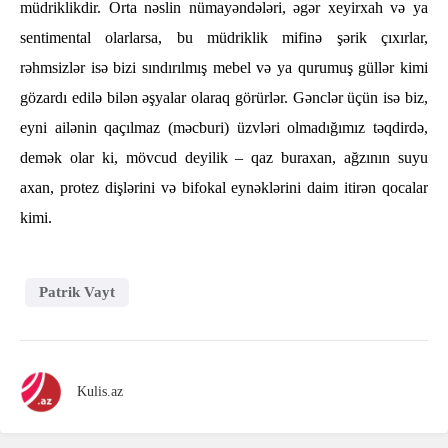
müdriklikdir. Orta nəslin nümayəndələri, əgər xeyirxah və ya
sentimental olarlarsa, bu müdriklik mifinə şərik çıxırlar,
rəhmsizlər isə bizi sındırılmış mebel və ya qurumuş güllər kimi
gözardı edilə bilən əşyalar olaraq görürlər. Gənclər üçün isə biz,
eyni ailənin qaçılmaz (məcburi) üzvləri olmadığımız təqdirdə,
demək olar ki, mövcud deyilik – qaz buraxan, ağzının suyu
axan, protez dişlərini və bifokal eynəklərini daim itirən qocalar
kimi.
Patrik Vayt
Kulis.az