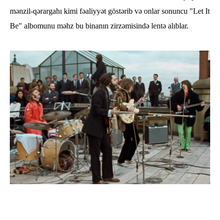
mənzil-qərargahı kimi fəaliyyət göstərib və onlar sonuncu "Let It
Be" albomunu məhz bu binanın zirzəmisində lentə alıblar.