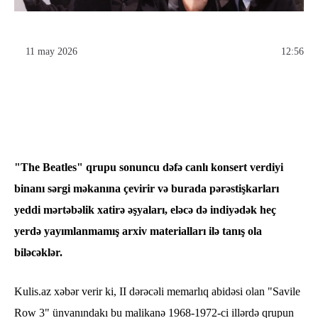
11 may 2026
12:56
​"The Beatles" qrupu sonuncu dəfə canlı konsert verdiyi
binanı sərgi məkanına çevirir və burada pərəstişkarları
yeddi mərtəbəlik xatirə əşyaları, eləcə də indiyədək heç
yerdə yayımlanmamış arxiv materialları ilə tanış ola
biləcəklər.
Kulis.az xəbər verir ki, II dərəcəli memarlıq abidəsi olan "Savile
Row 3" ünvanındakı bu malikanə 1968-1972-ci illərdə qrupun