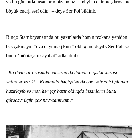
və bu günlərdə insanların bizdən nə istədiyinə dair araşdırmalara
böyük enerji sərf edir," – deyə Ser Pol bildirib.
Rinqo Starr bəyanatında bu yaxınlarda həmin məkana yenidən
baş çəkməyin "evə qayıtmaq kimi" olduğunu deyib. Ser Pol isə
bunu "möhtəşəm səyahət" adlandırıb:
"Bu divarlar arasında, xüsusən də damda o qədər xüsusi
xatirələr var ki... Komanda həqiqətən də çox təsir edici planlar
hazırlayıb və mən hər şey hazır olduqda insanların bunu
görəcəyi üçün çox həyəcanlıyam."