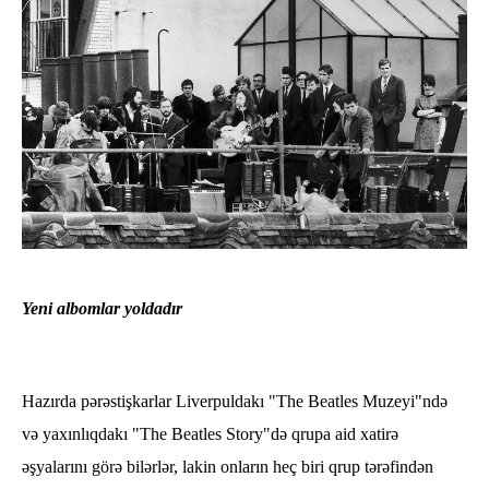
Yeni albomlar yoldadır
Hazırda pərəstişkarlar Liverpuldakı "The Beatles Muzeyi"ndə
və yaxınlıqdakı "The Beatles Story"də qrupa aid xatirə
əşyalarını görə bilərlər, lakin onların heç biri qrup tərəfindən