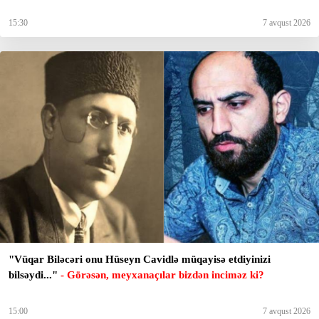
15:30
7 avqust 2026
"Vüqar Biləcəri onu Hüseyn Cavidlə müqayisə etdiyinizi
bilsəydi..."
- Görəsən, meyxanaçılar bizdən inciməz ki?
15:00
7 avqust 2026