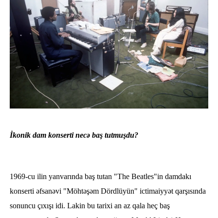
​İkonik dam konserti necə baş tutmuşdu?
1969-cu ilin yanvarında baş tutan "The Beatles"in damdakı
konserti əfsanəvi "Möhtəşəm Dördlüyün" ictimaiyyət qarşısında
sonuncu çıxışı idi. Lakin bu tarixi an az qala heç baş