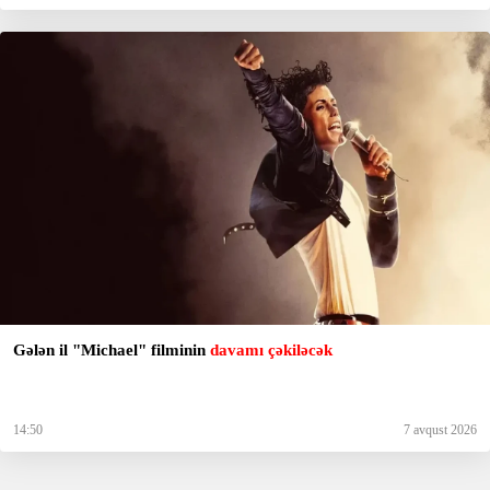
Gələn il "Michael" filminin
davamı çəkiləcək
14:50
7 avqust 2026