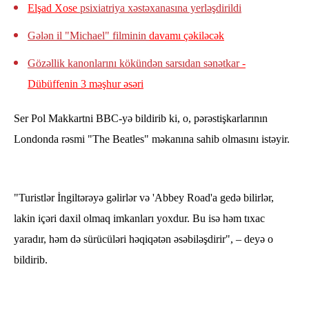
Elşad Xose
psixiatriya xəstəxanasına yerləşdirildi
Gələn il "Michael" filminin
davamı çəkiləcək
Gözəllik kanonlarını kökündən sarsıdan sənətkar
-
Dübüffenin 3 məşhur əsəri
Ser Pol Makkartni BBC-yə bildirib ki, o, pərəstişkarlarının
Londonda rəsmi "The Beatles" məkanına sahib olmasını istəyir.
"Turistlər İngiltərəyə gəlirlər və 'Abbey Road'a gedə bilirlər,
lakin içəri daxil olmaq imkanları yoxdur. Bu isə həm tıxac
yaradır, həm də sürücüləri həqiqətən əsəbiləşdirir", – deyə o
bildirib.