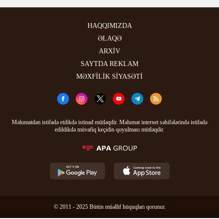
HAQQIMIZDA
ƏLAQƏ
ARXİV
SAYTDA REKLAM
MƏXFİLİK SİYASƏTİ
Məlumatdan istifadə etdikdə istinad mütləqdir. Məlumat internet səhifələrində istifadə
edildikdə müvafiq keçidin qoyulması mütləqdir.
© 2011 - 2025 Bütün müəllif hüquqları qorunur.