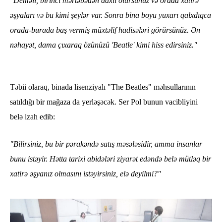
"Deməli, birinci mərtəbədən daxil olursunuz və orada xatirə
əşyaları və bu kimi şeylər var. Sonra bina boyu yuxarı qalxdıqca
orada-burada baş vermiş müxtəlif hadisələri görürsünüz. Ən
nəhayət, dama çıxaraq özünüzü 'Beatle' kimi hiss edirsiniz."
Təbii olaraq, binada lisenziyalı "The Beatles" məhsullarının
satıldığı bir mağaza da yerləşəcək. Ser Pol bunun vacibliyini
belə izah edib:
"Bilirsiniz, bu bir pərakəndə satış məsələsidir, amma insanlar
bunu istəyir. Hətta tarixi abidələri ziyarət edəndə belə mütləq bir
xatirə əşyanız olmasını istəyirsiniz, elə deyilmi?"