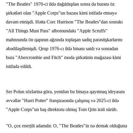
​"The Beatles" 1970-ci ildə dağıldıqdan sonra da buranı öz
şirkətləri olan "Apple Corps"un bazası kimi istifadə etməyə
davam etmişdi. Hətta Corc Harrison "The Beatles"dan sonrakı
"All Things Must Pass" albomundakı "Apple Scruffs"
mahnısında ön qapının ağzında toplaşan sadiq pərəstişkarlarını
əbədiləşdirmişdi. Qrup 1976-cı ildə binanı satdı və sonradan
bura "Abercrombie and Fitch" moda şirkətinin mağazası kimi
istifadə edildi.
Ser Polun sözlərinə görə, yenidən bu binaya qayıtmaq ideyasını
əvvəllər "Harri Potter" franşizasında çalışmış və 2025-ci ildə
"Apple Corps"un baş direktoru olmuş Tom Qrin irəli sürüb.
"O, çox enerjili adamdır. O, "The Beatles"in nə demək olduğuna