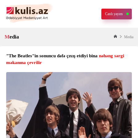
Canlı yayım
Media
Media
"The Beatles"in sonuncu dəfə çıxış etdiyi bina
nəhəng sərgi
məkanına çevrilir