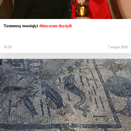
Tanınmış musiqiçi
dünyasını dəyişdi
18:29
7 avqust 2026