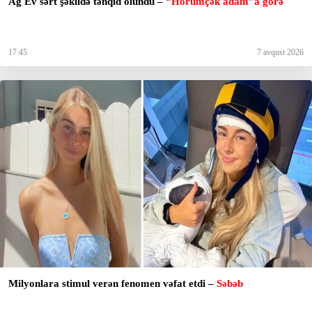
Ağ Ev sərt şəkildə tənqid olundu –
“Hörümçək adam”a görə
17:45
7 avqust 2026
Milyonlara stimul verən fenomen vəfat etdi –
Səbəb