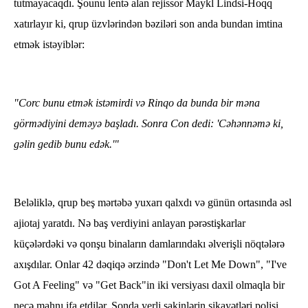
tutmayacaqdı. Şounu lentə alan rejissor Maykl Lindsi-Hoqq
xatırlayır ki, qrup üzvlərindən bəziləri son anda bundan imtina
etmək istəyiblər:
"Corc bunu etmək istəmirdi və Rinqo da bunda bir məna
görmədiyini deməyə başladı. Sonra Con dedi: 'Cəhənnəmə ki,
gəlin gedib bunu edək.'"
Beləliklə, qrup beş mərtəbə yuxarı qalxdı və günün ortasında əsl
ajiotaj yaratdı. Nə baş verdiyini anlayan pərəstişkarlar
küçələrdəki və qonşu binaların damlarındakı əlverişli nöqtələrə
axışdılar. Onlar 42 dəqiqə ərzində "Don't Let Me Down", "I've
Got A Feeling" və "Get Back"in iki versiyası daxil olmaqla bir
neçə mahnı ifa etdilər. Sonda yerli sakinlərin şikayətləri polisi