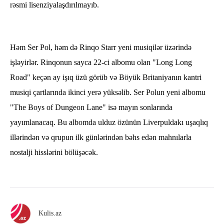
rəsmi lisenziyalaşdırılmayıb.
Həm Ser Pol, həm də Rinqo Starr yeni musiqilər üzərində
işləyirlər. Rinqonun sayca 22-ci albomu olan "Long Long
Road" keçən ay işıq üzü görüb və Böyük Britaniyanın kantri
musiqi çartlarında ikinci yerə yüksəlib. Ser Polun yeni albomu
"The Boys of Dungeon Lane" isə mayın sonlarında
yayımlanacaq. Bu albomda ulduz özünün Liverpuldakı uşaqlıq
illərindən və qrupun ilk günlərindən bəhs edən mahnılarla
nostalji hisslərini bölüşəcək.
Kulis.az