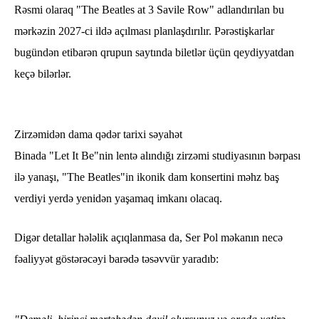
Rəsmi olaraq "The Beatles at 3 Savile Row" adlandırılan bu
mərkəzin 2027-ci ildə açılması planlaşdırılır. Pərəstişkarlar
bugündən etibarən qrupun saytında biletlər üçün qeydiyyatdan
keçə bilərlər.
Zirzəmidən dama qədər tarixi səyahət
​Binada "Let It Be"nin lentə alındığı zirzəmi studiyasının bərpası
ilə yanaşı, "The Beatles"in ikonik dam konsertini məhz baş
verdiyi yerdə yenidən yaşamaq imkanı olacaq.
Digər detallar hələlik açıqlanmasa da, Ser Pol məkanın necə
fəaliyyət göstərəcəyi barədə təsəvvür yaradıb: