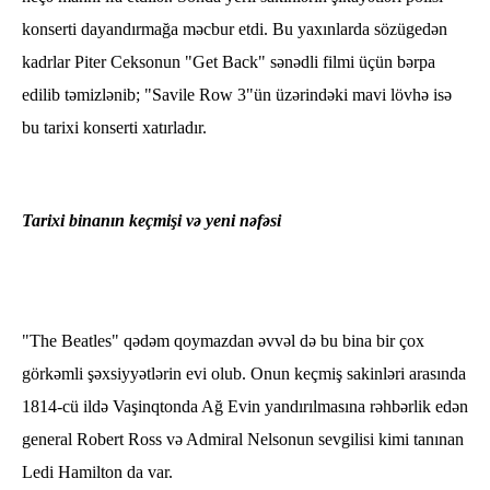
konserti dayandırmağa məcbur etdi. Bu yaxınlarda sözügedən
kadrlar Piter Ceksonun "Get Back" sənədli filmi üçün bərpa
edilib təmizlənib; "Savile Row 3"ün üzərindəki mavi lövhə isə
bu tarixi konserti xatırladır.
Tarixi binanın keçmişi və yeni nəfəsi
"The Beatles" qədəm qoymazdan əvvəl də bu bina bir çox
görkəmli şəxsiyyətlərin evi olub. Onun keçmiş sakinləri arasında
1814-cü ildə Vaşinqtonda Ağ Evin yandırılmasına rəhbərlik edən
general Robert Ross və Admiral Nelsonun sevgilisi kimi tanınan
Ledi Hamilton da var.