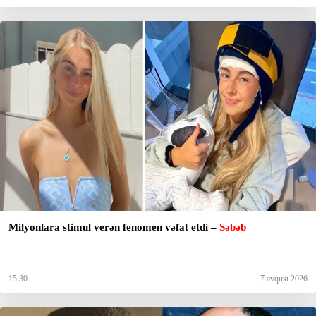
Milyonlara stimul verən fenomen vəfat etdi –
Səbəb
15:30
7 avqust 2026