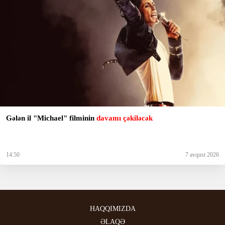
Gələn il "Michael" filminin
davamı çəkiləcək
14:50
7 avqust 2026
HAQQIMIZDA
ƏLAQƏ