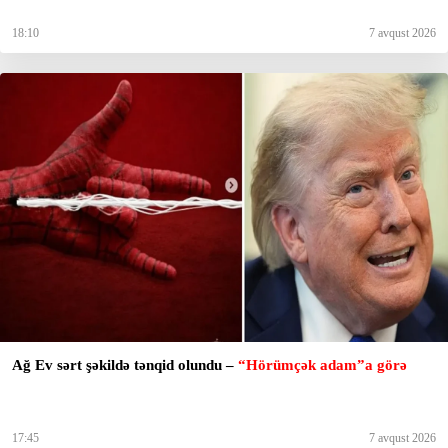
18:10
7 avqust 2026
Ağ Ev sərt şəkildə tənqid olundu –
“Hörümçək adam”a görə
17:45
7 avqust 2026