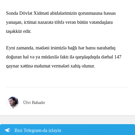
Sonda Dövlət Xidməti abidələrimizin qorunmasına həssas
yanaşan, ictimai nəzarətə töhfə verən bütün vətəndaşlara
təşəkkür edir.
Eyni zamanda, mədəni irsimizlə bağlı hər hansı narahatlıq
doğuran hal və ya müdaxilə faktı ilə qarşılaşdıqda dərhal 147
qaynar xəttinə məlumat vermələri xahiş olunur.
Ülvi Bahadır
Bizi Telegram-da izləyin