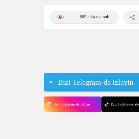
809 dəfə oxunub
Bizi Telegram-da izləyin
Bizi Instagram-da izləyin
Bizi TikTok-da izlə