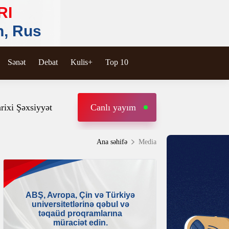
Sənət
Debat
Kulis+
Top 10
rixi Şəxsiyyət
Canlı yayım
Ana səhifə
Media