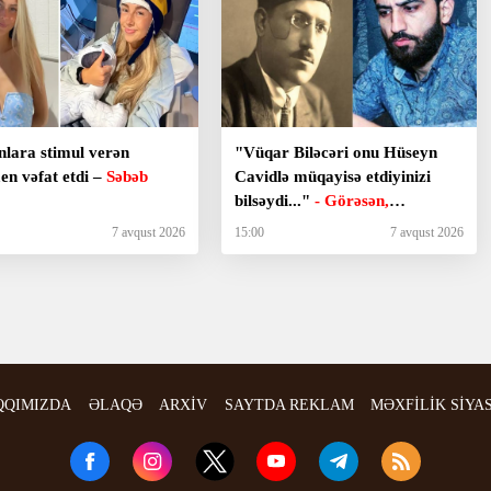
nlara stimul verən
"Vüqar Biləcəri onu Hüseyn
en vəfat etdi –
Səbəb
Cavidlə müqayisə etdiyinizi
bilsəydi..."
- Görəsən,
meyxanaçılar bizdən inciməz
7 avqust 2026
15:00
7 avqust 2026
ki?
QQIMIZDA
ƏLAQƏ
ARXİV
SAYTDA REKLAM
MƏXFİLİK SİYA