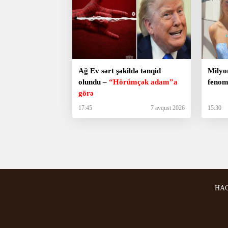
Ağ Ev sərt şəkildə tənqid
Milyo
olundu –
“Hörümçək adam”a
fenom
görə
17:45
7 avqust 2026
15:30
HA