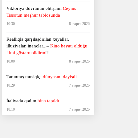
Viktoriya dövrünün ehtişamı
Ceyms
Tissotun məşhur tablosunda
10:30
8 avqust 2026
Reallıqla qarşılaşdırılan xəyallar,
illuziyalar, inanclar...–
Kino həyatı olduğu
kimi göstərməlidirmi
?
10:00
8 avqust 2026
Tanınmış musiqiçi
dünyasını dəyişdi
18:29
7 avqust 2026
İtaliyada qədim
bina tapıldı
18:10
7 avqust 2026
Ağ Ev sərt şəkildə tənqid olundu –
“Hörümçək adam”a görə