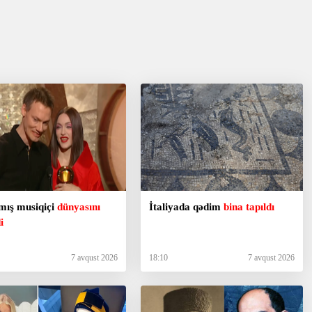
mış musiqiçi
dünyasını
İtaliyada qədim
bina tapıldı
i
7 avqust 2026
18:10
7 avqust 2026