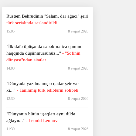
Rüstəm Behrudinin "Salam, dar ağacı" şeiri
türk serialında səsləndirildi
15:05
8 avqust 2026
"İlk dəfə öpüşəndə səbəb-nəticə qanunu
haqqında düşünmürsünüz..."
- "Sofinin
dünyası"ndan sitatlar
14:00
8 avqust 2026
"Dünyada yazılmamış o qədər şeir var
ki..."
- Tanınmış türk ədiblərin söhbəti
12:30
8 avqust 2026
​​​​​​​"Dünyanın bütün uşaqları eyni dildə
ağlayır..."
- Leonid Leonov
11:30
8 avqust 2026