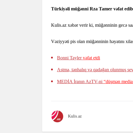
Türkiyəli müğənni Rza Tamer vəfat edib
Kulis.az xəbər verir ki, müğənninin gecə saat
Vəziyyəti pis olan müğənninin həyatını xi
Bonni Tayler
vəfat etdi
Astma, tənhalıq və qadağan olunmuş se
MEDİA İranın AzTV-ni
“düşmən media
Kulis.az