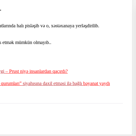
.
larında halı pisləşib və o, xəstəxanaya yerləşdirilib.
las etmək mümkün olmayıb..
vgi
– Prust niyə insanlardan qaçırdı?
 qurumları”
siyahısına daxil etməsi ilə bağlı
bəyanat yaydı