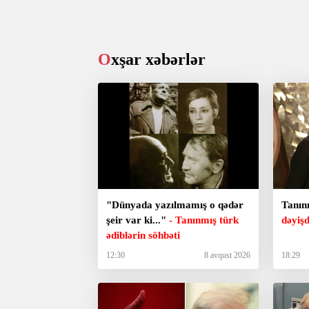
Oxşar xəbərlər
"Dünyada yazılmamış o qədər
Tanın
şeir var ki..."
- Tanınmış türk
dəyişd
ədiblərin söhbəti
12:30
8 avqust 2026
18:29