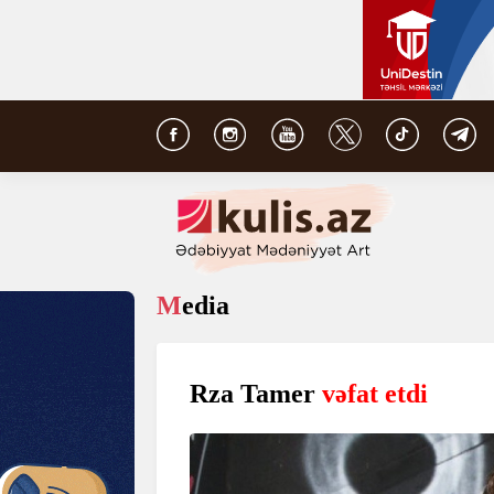
Media
Rza Tamer
vəfat etdi