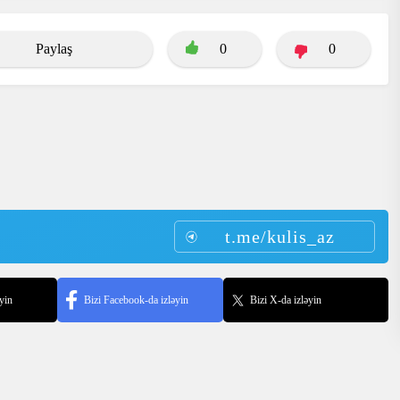
Paylaş
0
0
t.me/kulis_az
yin
Bizi Facebook-da izləyin
Bizi X-da izləyin