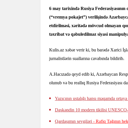
6 may tarixində Rusiya Federasiyasının d
(“vremya pokajet”) verilişində Azərbayc
etdirilməsi, xəritədə mövcud olmayan qo
təxribat və qəbuledilməz siyasi manipuly
Kulis.az xəbər verir ki, bu barədə Xarici İ
jurnalistlərin suallarına cavabında bildirib.
A.Hacızadə qeyd edib ki, Azərbaycan Respub
olunub və bu reallıq Rusiya Federasiyası dax
Yazıçının ustalığı hansı məqamda ortaya
Daşkəndin 10 modern tikilisi UNESCO
Qardaşımın sevgiləri
- Rafiq Tağının he