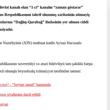
övlət kanalı olan “1-ci” kanalın “zaman göstərər”
an Respublikasının təhrif olunmuş xəritəsinin nümayiş
ndarma “Dağlıq-Qarabağ” ifadəsinin yer alması ciddi
asiyadır.
şlər Nazirliyinin (XİN) mətbuat katibi Ayxan Hacızadə
likasının suverenliyi və ərazi bütövlüyü tam şəkildə bərpa
il olmaqla beynəlxalq ictimaiyyət tərəfindən tanınır:
 çıxır?
- "Şeytan əməli" haqqında
-nun
siyahısına daxil edildi
kayəsi