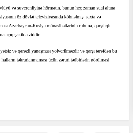
vlüyü və suverenliyinə hörmətin, bunun heç zaman sual altına
iyasının öz dövlət televiziyasında köhnəlmiş, saxta və
anması Azərbaycan-Rusiya münasibətlərinin ruhuna, qarşılıqlı
ə açıq şəkildə ziddir.
ətsiz və qərəzli yanaşması yolverilməzdir və qarşı tərəfdən bu
 halların təkrarlanmaması üçün zəruri tədbirlərin görülməsi