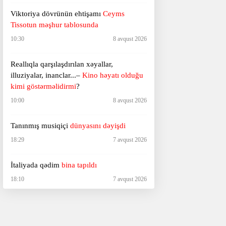
Viktoriya dövrünün ehtişamı
Ceyms
Tissotun məşhur tablosunda
10:30
8 avqust 2026
Reallıqla qarşılaşdırılan xəyallar,
illuziyalar, inanclar...–
Kino həyatı olduğu
kimi göstərməlidirmi
?
10:00
8 avqust 2026
Tanınmış musiqiçi
dünyasını dəyişdi
18:29
7 avqust 2026
İtaliyada qədim
bina tapıldı
18:10
7 avqust 2026
Ağ Ev sərt şəkildə tənqid olundu –
“Hörümçək adam”a görə