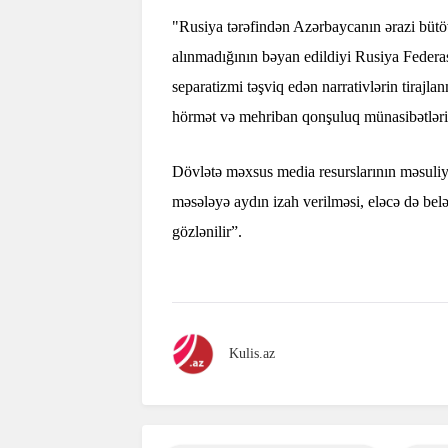
"Rusiya tərəfindən Azərbaycanın ərazi bütö
alınmadığının bəyan edildiyi Rusiya Federas
separatizmi təşviq edən narrativlərin tirajl
hörmət və mehriban qonşuluq münasibətlərin
Dövlətə məxsus media resurslarının məsuliyy
məsələyə aydın izah verilməsi, eləcə də belə
gözlənilir”.
Kulis.az