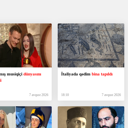
mış musiqiçi
dünyasını
İtaliyada qədim
bina tapıldı
i
7 avqust 2026
18:10
7 avqust 2026