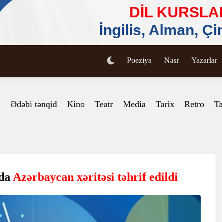
Poeziya
Nəsr
Yazarlar
Ədəbi tənqid
Kino
Teatr
Media
Tarix
Retro
Ta
nda
Azərbaycan xəritəsi təhrif edildi