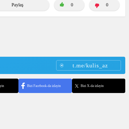
Paylaş
0
0
t.me/kulis_az
yin
Bizi Facebook-da izləyin
Bizi X-da izləyin