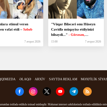
nlara stimul verən
"Vüqar Biləcəri onu Hüseyn
en vəfat etdi –
Səbəb
Cavidlə müqayisə etdiyinizi
bilsəydi..."
- Görəsən,
meyxanaçılar bizdən inciməz
7 avqust 2026
15:00
7 avqust 2026
ki?
QQIMIZDA
ƏLAQƏ
ARXİV
SAYTDA REKLAM
MƏXFİLİK SİYA
matdan istifadə etdikdə istinad mütləqdir. Məlumat internet səhifələrində istifadə edildikdə mü