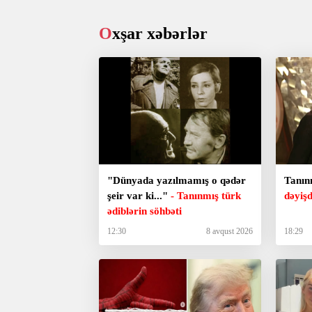
Oxşar xəbərlər
"Dünyada yazılmamış o qədər
Tanın
şeir var ki..."
- Tanınmış türk
dəyişd
ədiblərin söhbəti
12:30
8 avqust 2026
18:29