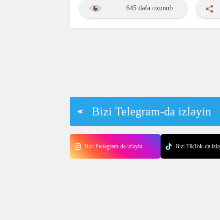
645 dəfə oxunub
Bizi Telegram-da izləyin
Bizi Instagram-da izləyin
Bizi TikTok-da izlə