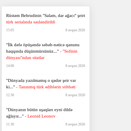
Rüstəm Behrudinin "Salam, dar ağacı" şeiri
türk serialında səsləndirildi
15:05
8 avqust 2026
"İlk dəfə öpüşəndə səbəb-nəticə qanunu
haqqında düşünmürsünüz..."
- "Sofinin
dünyası"ndan sitatlar
14:00
8 avqust 2026
"Dünyada yazılmamış o qədər şeir var
ki..."
- Tanınmış türk ədiblərin söhbəti
12:30
8 avqust 2026
​​​​​​​"Dünyanın bütün uşaqları eyni dildə
ağlayır..."
- Leonid Leonov
11:30
8 avqust 2026