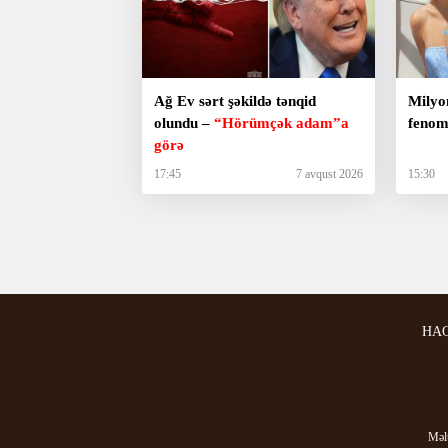
Ağ Ev sərt şəkildə tənqid
Milyo
olundu –
“Hörümçək adam”a
fenom
görə
17:45
7 avqust 2026
15:30
HA
Məlu