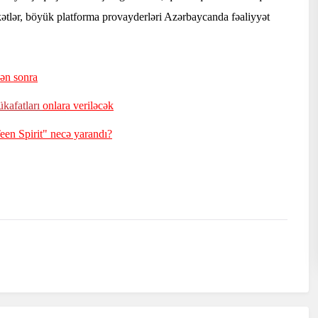
kətlər, böyük platforma provayderləri Azərbaycanda fəaliyyət
dən sonra
ükafatları
onlara veriləcək
een Spirit" necə yarandı?