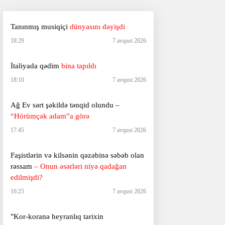
Tanınmış musiqiçi
dünyasını dəyişdi
18:29
7 avqust 2026
İtaliyada qədim
bina tapıldı
18:10
7 avqust 2026
Ağ Ev sərt şəkildə tənqid olundu –
“Hörümçək adam”a görə
17:45
7 avqust 2026
Faşistlərin və kilsənin qəzəbinə səbəb olan
rəssam
– Onun əsərləri niyə qadağan
edilmişdi?
16:25
7 avqust 2026
"Kor-koranə heyranlıq tarixin