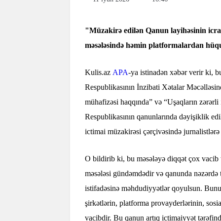
"Müzakirə edilən Qanun layihəsinin icras
məsələsində həmin platformalardan hüqu
Kulis.az
APA
-ya istinadən xəbər verir ki
Respublikasının İnzibati Xətalar Məcəlləsi
mühafizəsi haqqında” və “Uşaqların zərərl
Respublikasının qanunlarında dəyişiklik e
ictimai müzakirəsi çərçivəsində jurnalistlər
O bildirib ki, bu məsələyə diqqət çox vacib 
məsələsi gündəmdədir və qanunda nəzərdə tu
istifadəsinə məhdudiyyətlər qoyulsun. Bunun
şirkətlərin, platforma provayderlərinin, so
vacibdir. Bu qanun artıq ictimaiyyət tərəf