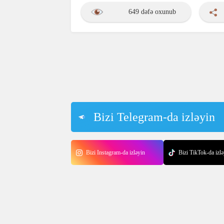
649 dəfə oxunub
Bizi Telegram-da izləyin
Bizi Instagram-da izləyin
Bizi TikTok-da izlə