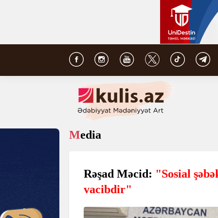
Media
Rəşad Məcid:
"Sosial şəbə
vacibdir"