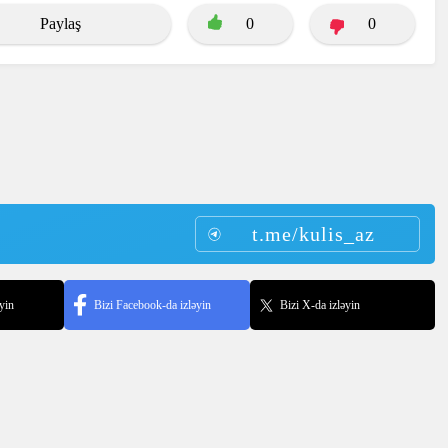
Paylaş
0
0
t.me/kulis_az
yin
Bizi Facebook-da izləyin
Bizi X-da izləyin