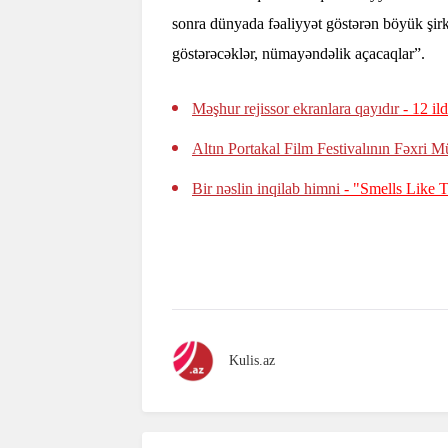
sonra dünyada fəaliyyət göstərən böyük şir
göstərəcəklər, nümayəndəlik açacaqlar”.
Məşhur rejissor ekranlara qayıdır
- 12 il
Altın Portakal Film Festivalının Fəxri M
Bir nəslin inqilab himni
- "Smells Like T
Kulis.az