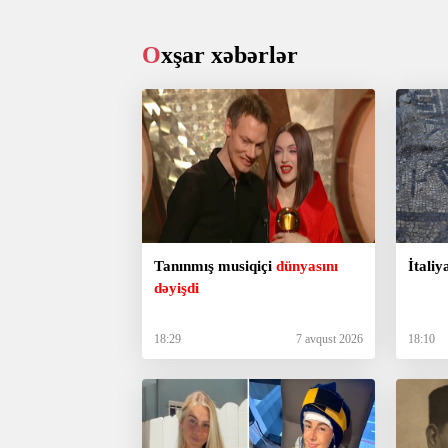
Oxşar xəbərlər
Tanınmış musiqiçi
dünyasını
İtali
dəyişdi
18:29
7 avqust 2026
18:10