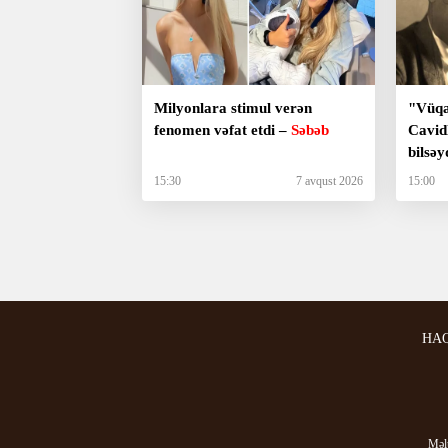
Milyonlara stimul verən
"Vüqa
fenomen vəfat etdi –
Səbəb
Cavidl
bilsəy
meyxa
15:30
7 avqust 2026
15:00
ki?
HA
Məlu