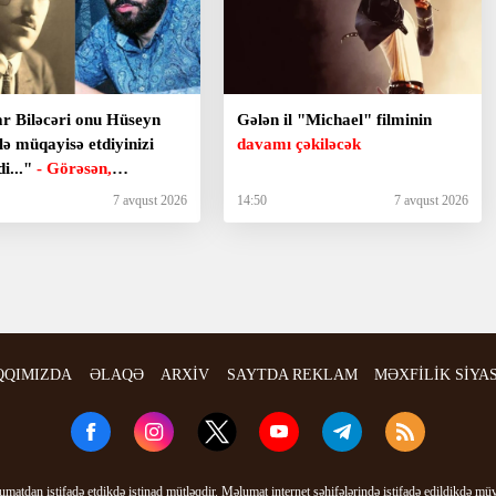
r Biləcəri onu Hüseyn
Gələn il "Michael" filminin
ə müqayisə etdiyinizi
davamı çəkiləcək
di..."
- Görəsən,
naçılar bizdən inciməz
7 avqust 2026
14:50
7 avqust 2026
QQIMIZDA
ƏLAQƏ
ARXİV
SAYTDA REKLAM
MƏXFİLİK SİYA
matdan istifadə etdikdə istinad mütləqdir. Məlumat internet səhifələrində istifadə edildikdə mü