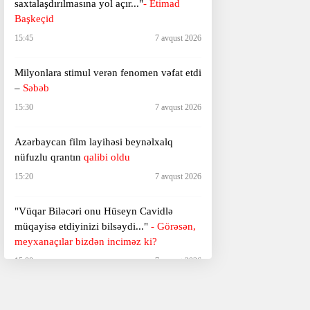
saxtalaşdırılmasına yol açır..."
- Etimad
Başkeçid
15:45
7 avqust 2026
Milyonlara stimul verən fenomen vəfat etdi
–
Səbəb
15:30
7 avqust 2026
Azərbaycan film layihəsi beynəlxalq
nüfuzlu qrantın
qalibi oldu
15:20
7 avqust 2026
"Vüqar Biləcəri onu Hüseyn Cavidlə
müqayisə etdiyinizi bilsəydi..."
- Görəsən,
meyxanaçılar bizdən inciməz ki?
15:00
7 avqust 2026
Gələn il "Michael" filminin
davamı