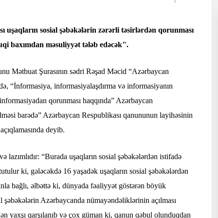
ı uşaqların sosial şəbəkələrin zərərli təsirlərdən qorunması
qi baxımdan məsuliyyət tələb edəcək".
, bunu Mətbuat Şurasının sədri Rəşad Məcid “Azərbaycan
ndə, “İnformasiya, informasiyalaşdırma və informasiyanın
i informasiyadan qorunması haqqında” Azərbaycan
dilməsi barədə” Azərbaycan Respublikası qanununun layihəsinin
ə açıqlamasında deyib.
və lazımlıdır: “Burada uşaqların sosial şəbəkələrdən istifadə
tulur ki, gələcəkdə 16 yaşadək uşaqların sosial şəbəkələrdən
la bağlı, əlbəttə ki, dünyada fəaliyyət göstərən böyük
sial şəbəkələrin Azərbaycanda nümayəndəliklərinin açılması
indən yaxşı qarşılanıb və çox güman ki, qanun qəbul olunduqdan