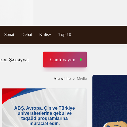
Sənət
Debat
Kulis+
Top 10
rixi Şəxsiyyət
Canlı yayım
Ana səhifə
Media