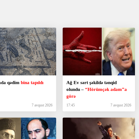
yada qədim
bina tapıldı
Ağ Ev sərt şəkildə tənqid
olundu –
“Hörümçək adam”a
görə
7 avqust 2026
17:45
7 avqust 2026