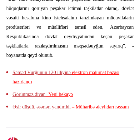
hüquqlarını qoruyan peşəkar ictimai təşkilatlar olaraq, dövlət
vəsaiti hesabına kino istehsalatını tənzimləyən müqavilələrin
prodüserləri və müəllifləri təmsil edən, Azərbaycan
Respublikasında dövlət qeydiyyatından keçən peşəkar
təşkilatlarla razılaşdırılmasını məqsədəuyğun sayırıq”, -
bəyanatda qeyd olunub.
Səməd Vurğunun 120 illiyinə
elektron məlumat bazası
hazırlandı
Görünməz divar
- Yeni hekayə
Əsir düşdü, əsərləri yandırıldı
– Müharibə əleyhdarı rəssam