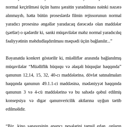
normal keçirilməsi üçün hansı şəraitin yaradılması nəinki nəzərə
alınmayıb, hətta bütün proseslərdə filmin rejissorunun normal
yaradıcı prosesinə əngəllər yaradacaq dərəcədə olan maddələr
(şərtlər) o qədərdir ki, sanki müqavilələr məhz normal yaradıcılıq
fəaliyyətinin məhdudlaşdırılması məqsədi üçün bağlanılır...”
Bəyanatda konkret göstərilir ki, müəlliflər arasında bağlanılmış
müqavilələr “Müəlliflik hüququ və əlaqəli hüquqlar haqqında”
qanunun 12,14, 15, 32, 40-cı maddələrinə, dövlət satınalmaları
haqqında qanunun 49.1.1-ci maddəsinə, mədəniyyət haqqında
qanunun 3 və 4-cü maddələrinə və bu sahədə qəbul edilmiş
konsepsiya və digər qanunvericilik aktlarına uyğun tərtib
edilməlidir.
“Biz, kino sənayesinin aparıcı peşələrini təmsil edən, onların