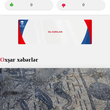
0
0
Oxşar xəbərlər