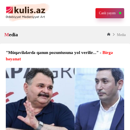
Canlı yayım
Media
Media
"Müqavilələrdə qanun pozuntusuna yol verilir..." -
Birgə
bəyanat