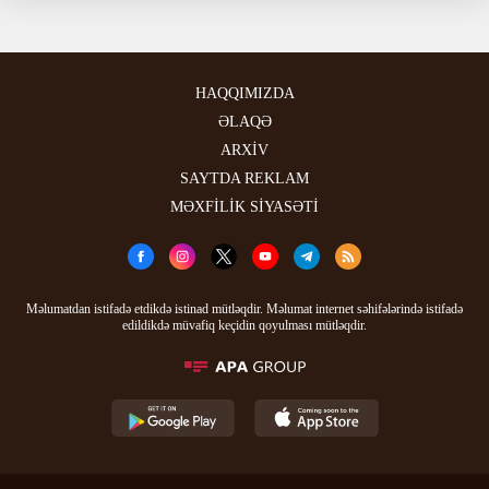
HAQQIMIZDA
ƏLAQƏ
ARXİV
SAYTDA REKLAM
MƏXFİLİK SİYASƏTİ
Məlumatdan istifadə etdikdə istinad mütləqdir. Məlumat internet səhifələrində istifadə
edildikdə müvafiq keçidin qoyulması mütləqdir.