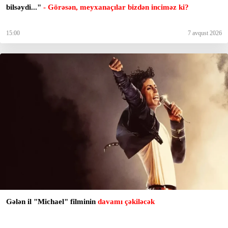
bilsəydi..."
- Görəsən, meyxanaçılar bizdən inciməz ki?
15:00
7 avqust 2026
Gələn il "Michael" filminin
davamı çəkiləcək