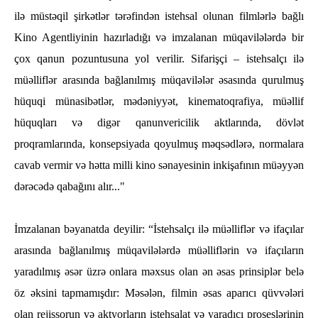
ilə müstəqil şirkətlər tərəfindən istehsal olunan filmlərlə bağlı
Kino Agentliyinin hazırladığı və imzalanan müqavilələrdə bir
çox qanun pozuntusuna yol verilir. Sifarişçi – istehsalçı ilə
müəlliflər arasında bağlanılmış müqavilələr əsasında qurulmuş
hüquqi münasibətlər, mədəniyyət, kinematoqrafiya, müəllif
hüquqları və digər qanunvericilik aktlarında, dövlət
proqramlarında, konsepsiyada qoyulmuş məqsədlərə, normalara
cavab vermir və hətta milli kino sənayesinin inkişafının müəyyən
dərəcədə qabağını alır..."
İmzalanan bəyanatda deyilir: “İstehsalçı ilə müəlliflər və ifaçılar
arasında bağlanılmış müqavilələrdə müəlliflərin və ifaçıların
yaradılmış əsər üzrə onlara məxsus olan ən əsas prinsiplər belə
öz əksini tapmamışdır: Məsələn, filmin əsas aparıcı qüvvələri
olan rejissorun və aktyorların istehsalat və yaradıcı proseslərinin