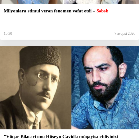
Milyonlara stimul verən fenomen vəfat etdi –
Səbəb
15:30
7 avqust 2026
"Vüqar Biləcəri onu Hüseyn Cavidlə müqayisə etdiyinizi