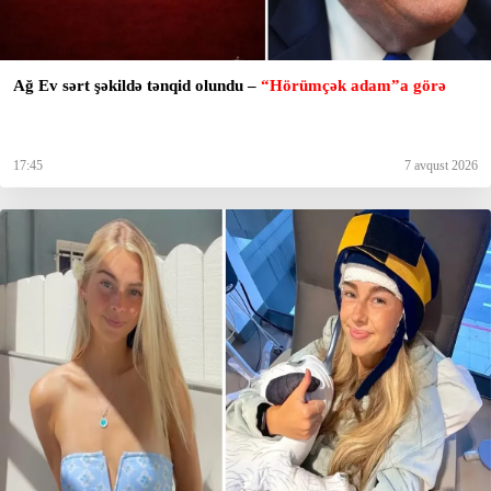
Ağ Ev sərt şəkildə tənqid olundu –
“Hörümçək adam”a görə
17:45
7 avqust 2026