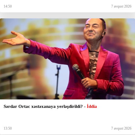
14:50
7 avqust 2026
Sərdar Ortac xəstəxanaya yerləşdirildi? -
İddia
13:50
7 avqust 2026