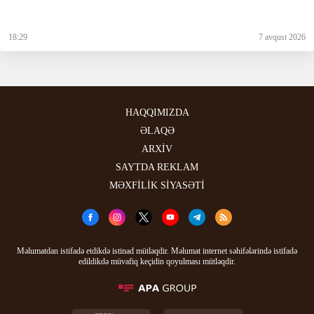
18:29
7 avqust 2026
HAQQIMIZDA
ƏLAQƏ
ARXİV
SAYTDA REKLAM
MƏXFİLİK SİYASƏTİ
Məlumatdan istifadə etdikdə istinad mütləqdir. Məlumat internet səhifələrində istifadə
edildikdə müvafiq keçidin qoyulması mütləqdir.