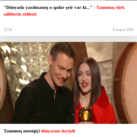
"Dünyada yazılmamış o qədər şeir var ki..."
- Tanınmış türk
ədiblərin söhbəti
12:30
8 avqust 2026
Tanınmış musiqiçi
dünyasını dəyişdi