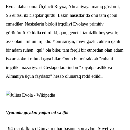
Evola daha sonra Üçüncü Reyxə, Almaniyaya maraq göstərdi,
SS elitası ilə əlaqələr qurdu. Lakin nasistlər də onu tam qəbul
etmədilər. Nasistlərin bioloji irqçiliyi Evolaya primitiv
görünürdü. O iddia edirdi ki, qan, genetik təmizlik boş şeydir;
əsas olan "ruhun irqi"dir. Yəni sarışın, mavi gözlü, alman qanlı
bir adam ruhən "qul" ola bilər, tam fərqli bir etnosdan olan adam
isə aristokrat ruhu daşıya bilər. Onun bu mürəkkəb "ruhani
irqçilik" nəzəriyyəsi Gestapo tərəfindən "xəyalpərəstlik və
Almaniya üçün faydasız" hesab olunaraq rədd edildi.
Vyanada göydən yağan od və iflic
1945-ci il. İkinci Dünya müharibəsinin son ayları. Sovet və