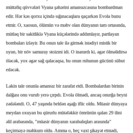
müttəfiq qüvvələri Vyana şəhərini amansızcasına bombardman
edir. Hər kəs qorxu içində sığınacaqlara qaçarkən Evola bunu
etmir. O, xaosun, ölümün və məhv olan dünyanın tam ortasında,
mütləq bir sakitliklə Vyana küçələrində addımlayır, partlayan
bombaları izləyir. Bu onun tale ilə girmək istədiyi mistik bir
oyun, bir növ samuray stoizmi idi. O inanırdı ki, əgər ölməlidirsə
öləcək, yox əgər sağ qalacaqsa, bu onun ruhunun gücünü sübut
edəcək.
Lakin tale onunla amansız bir zarafat etdi. Bombalardan birinin
dalğası onu vurub yerə çırpdı. Evola ölmədi, ancaq onurğa beyni
zədələndi. O, 47 yaşında beldən aşağı iflic oldu. Müasir dünyaya
meydan oxuyan bu qürurlu mütəfəkkir ömrünün qalan 29 ilini
əlil arabasında, "müasir dünyanın xarabalıqları arasında"
keçirməyə məhkum oldu. Amma o, heç vaxt şikayət etmədi,