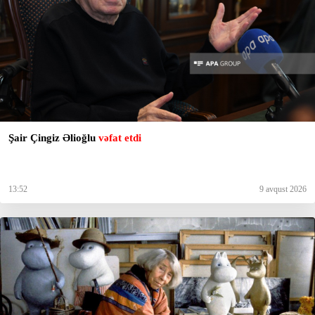
Şair Çingiz Əlioğlu
vəfat etdi
13:52
9 avqust 2026