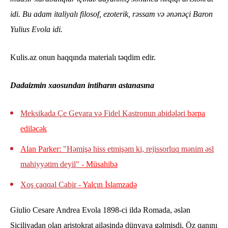
idi. Bu adam italiyalı filosof, ezoterik, rəssam və ənənəçi Baron
Yulius Evola idi.
Kulis.az onun haqqında materialı təqdim edir.
Dadaizmin xaosundan intiharın astanasına
Meksikada Çe Gevara və Fidel Kastronun abidələri
bərpa
ediləcək
Alan Parker:
"Həmişə hiss etmişəm ki, rejissorluq mənim əsl
mahiyyətim deyil"
- Müsahibə
Xoş çaqqal Cabir
- Yalçın İslamzadə
Giulio Cesare Andrea Evola 1898-ci ildə Romada, əslən
Siciliyadan olan aristokrat ailəsində dünyaya gəlmişdi. Öz qanını