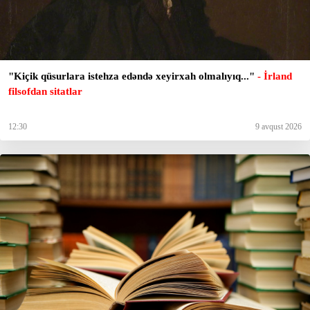
"Kiçik qüsurlara istehza edəndə xeyirxah olmalıyıq..."
- İrland
filsofdan sitatlar
12:30
9 avqust 2026