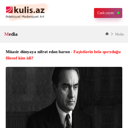
Canlı yayım
Media
Media
Müasir dünyaya nifrət edən baron
- Faşistlərin belə qorxduğu
filosof kim idi?