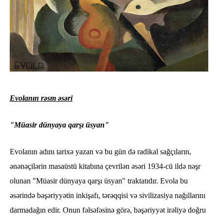
Evolanın rəsm əsəri
"Müasir dünyaya qarşı üsyan"
Evolanın adını tarixə yazan və bu gün də radikal sağçıların,
ənənəçilərin masaüstü kitabına çevrilən əsəri 1934-cü ildə nəşr
olunan "Müasir dünyaya qarşı üsyan" traktatıdır. Evola bu
əsərində bəşəriyyətin inkişafı, tərəqqisi və sivilizasiya nağıllarını
darmadağın edir. Onun fəlsəfəsinə görə, bəşəriyyət irəliyə doğru