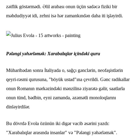
zəiflik göstərmədi. Əlil arabası onun üçün sadəcə fiziki bir
məhdudiyyət idi, zehni isə hər zamankındən daha iti işləyirdi.
Pələngi yəhərləmək: Xarabalıqlar içindəki quru
Müharibədən sonra İtaliyada o, sağçı gənclərin, neofaşistlərin
qeyri-rəsmi qurusuna, "böyük ustad"ına çevrildi. Gənc radikallar
onun Romanın mərkəzindəki mənzilinə ziyarətə gəlir, saatlarla
onun tünd, bədbin, eyni zamanda, əzəmətli monoloqlarını
dinləyirdilər.
Bu dövrdə Evola özünün iki digər vacib əsərini yazdı:
"Xarabalıqlar arasında insanlar" və "Pələngi yəhərləmək".