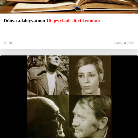
Dünya ədəbiyyatının
10 qeyri-adi süjetli romanı
10:30
9 avqust 2026