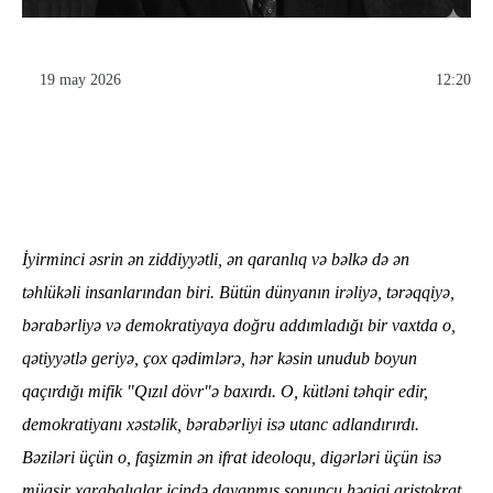
19 may 2026
12:20
İyirminci əsrin ən ziddiyyətli, ən qaranlıq və bəlkə də ən
təhlükəli insanlarından biri. Bütün dünyanın irəliyə, tərəqqiyə,
bərabərliyə və demokratiyaya doğru addımladığı bir vaxtda o,
qətiyyətlə geriyə, çox qədimlərə, hər kəsin unudub boyun
qaçırdığı mifik "Qızıl dövr"ə baxırdı. O, kütləni təhqir edir,
demokratiyanı xəstəlik, bərabərliyi isə utanc adlandırırdı.
Bəziləri üçün o, faşizmin ən ifrat ideoloqu, digərləri üçün isə
müasir xarabalıqlar içində dayanmış sonuncu həqiqi aristokrat