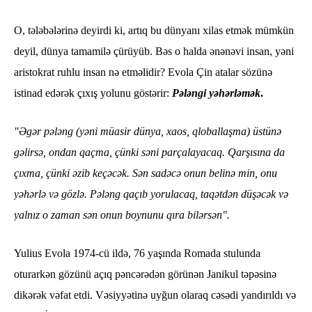
O, tələbələrinə deyirdi ki, artıq bu dünyanı xilas etmək mümkün
deyil, dünya tamamilə çürüyüb. Bəs o halda ənənəvi insan, yəni
aristokrat ruhlu insan nə etməlidir? Evola Çin atalar sözünə
istinad edərək çıxış yolunu göstərir:
Pələngi yəhərləmək
.
"Əgər pələng (yəni müasir dünya, xaos, qloballaşma) üstünə
gəlirsə, ondan qaçma, çünki səni parçalayacaq. Qarşısına da
çıxma, çünki əzib keçəcək. Sən sadəcə onun belinə min, onu
yəhərlə və gözlə. Pələng qaçıb yorulacaq, taqətdən düşəcək və
yalnız o zaman sən onun boynunu qıra bilərsən".
Yulius Evola 1974-cü ildə, 76 yaşında Romada stulunda
oturarkən gözünü açıq pəncərədən görünən Janikul təpəsinə
dikərək vəfat etdi. Vəsiyyətinə uyğun olaraq cəsədi yandırıldı və