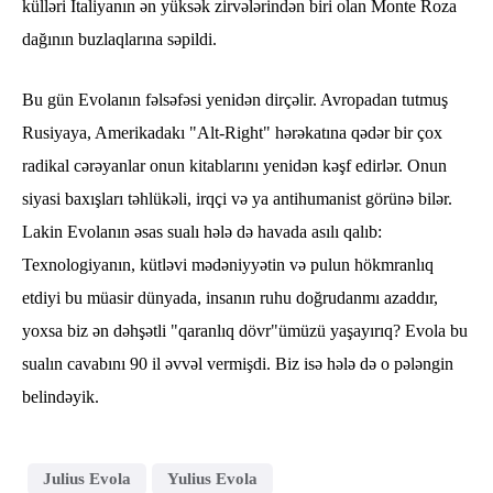
külləri İtaliyanın ən yüksək zirvələrindən biri olan Monte Roza
dağının buzlaqlarına səpildi.
Bu gün Evolanın fəlsəfəsi yenidən dirçəlir. Avropadan tutmuş
Rusiyaya, Amerikadakı "Alt-Right" hərəkatına qədər bir çox
radikal cərəyanlar onun kitablarını yenidən kəşf edirlər. Onun
siyasi baxışları təhlükəli, irqçi və ya antihumanist görünə bilər.
Lakin Evolanın əsas sualı hələ də havada asılı qalıb:
Texnologiyanın, kütləvi mədəniyyətin və pulun hökmranlıq
etdiyi bu müasir dünyada, insanın ruhu doğrudanmı azaddır,
yoxsa biz ən dəhşətli "qaranlıq dövr"ümüzü yaşayırıq? Evola bu
sualın cavabını 90 il əvvəl vermişdi. Biz isə hələ də o pələngin
belindəyik.
Julius Evola
Yulius Evola