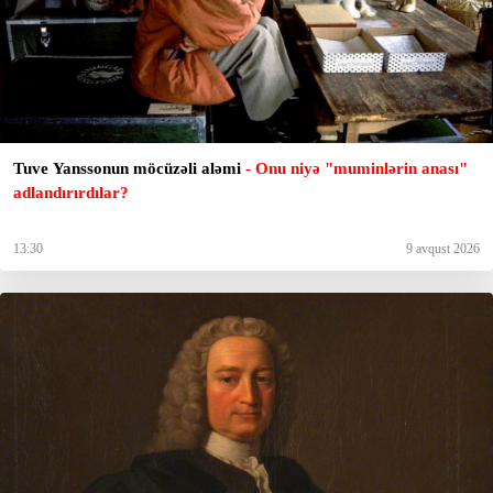
Tuve Yanssonun möcüzəli aləmi
- Onu niyə "muminlərin anası"
adlandırırdılar?
13:30
9 avqust 2026