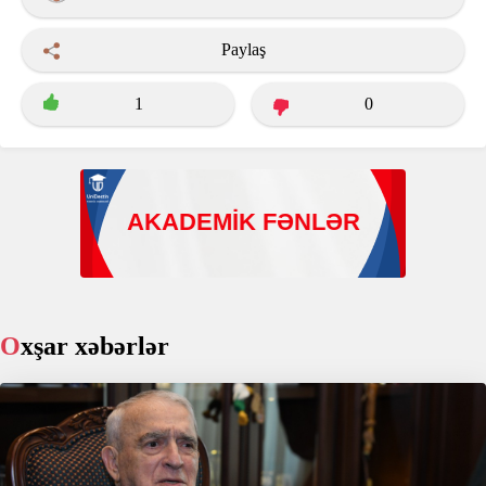
Paylaş
1
0
Oxşar xəbərlər