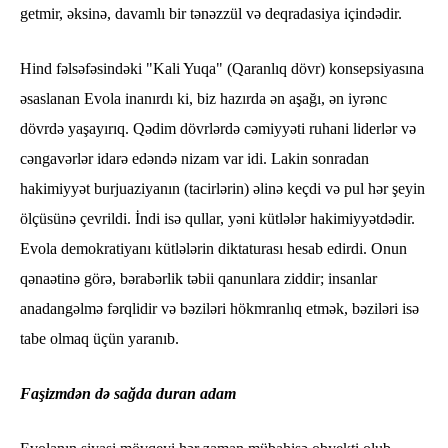
getmir, əksinə, davamlı bir tənəzzül və deqradasiya içindədir.
Hind fəlsəfəsindəki "Kali Yuqa" (Qaranlıq dövr) konsepsiyasına
əsaslanan Evola inanırdı ki, biz hazırda ən aşağı, ən iyrənc
dövrdə yaşayırıq. Qədim dövrlərdə cəmiyyəti ruhani liderlər və
cəngavərlər idarə edəndə nizam var idi. Lakin sonradan
hakimiyyət burjuaziyanın (tacirlərin) əlinə keçdi və pul hər şeyin
ölçüsünə çevrildi. İndi isə qullar, yəni kütlələr hakimiyyətdədir.
Evola demokratiyanı kütlələrin diktaturası hesab edirdi. Onun
qənaətinə görə, bərabərlik təbii qanunlara ziddir; insanlar
anadangəlmə fərqlidir və bəziləri hökmranlıq etmək, bəziləri isə
tabe olmaq üçün yaranıb.
Faşizmdən də sağda duran adam