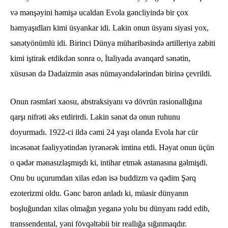
və mənşəyini həmişə ucaldan Evola gəncliyində bir çox
həmyaşıdları kimi üsyankar idi. Lakin onun üsyanı siyasi yox,
sənətyönümlü idi. Birinci Dünya müharibəsində artilleriya zabiti
kimi iştirak etdikdən sonra o, İtaliyada avanqard sənətin,
xüsusən də Dadaizmin əsas nümayəndələrindən birinə çevrildi.
Onun rəsmləri xaosu, abstraksiyanı və dövrün rasionallığına
qarşı nifrəti əks etdirirdi. Lakin sənət də onun ruhunu
doyurmadı. 1922-ci ildə cəmi 24 yaşı olanda Evola hər cür
incəsənət fəaliyyətindən iyrənərək imtina etdi. Həyat onun üçün
o qədər mənasızlaşmışdı ki, intihar etmək astanasına gəlmişdi.
Onu bu uçurumdan xilas edən isə buddizm və qədim Şərq
ezoterizmi oldu. Gənc baron anladı ki, müasir dünyanın
boşluğundan xilas olmağın yeganə yolu bu dünyanı rədd edib,
transsendental, yəni fövqəltəbii bir reallığa sığınmaqdır.