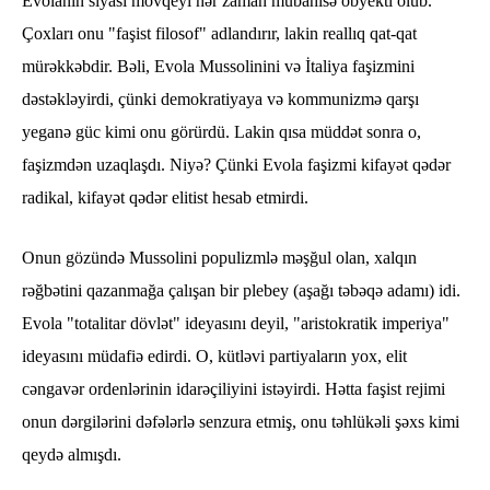
Evolanın siyasi mövqeyi hər zaman mübahisə obyekti olub.
Çoxları onu "faşist filosof" adlandırır, lakin reallıq qat-qat
mürəkkəbdir. Bəli, Evola Mussolinini və İtaliya faşizmini
dəstəkləyirdi, çünki demokratiyaya və kommunizmə qarşı
yeganə güc kimi onu görürdü. Lakin qısa müddət sonra o,
faşizmdən uzaqlaşdı. Niyə? Çünki Evola faşizmi kifayət qədər
radikal, kifayət qədər elitist hesab etmirdi.
Onun gözündə Mussolini populizmlə məşğul olan, xalqın
rəğbətini qazanmağa çalışan bir plebey (aşağı təbəqə adamı) idi.
Evola "totalitar dövlət" ideyasını deyil, "aristokratik imperiya"
ideyasını müdafiə edirdi. O, kütləvi partiyaların yox, elit
cəngavər ordenlərinin idarəçiliyini istəyirdi. Hətta faşist rejimi
onun dərgilərini dəfələrlə senzura etmiş, onu təhlükəli şəxs kimi
qeydə almışdı.