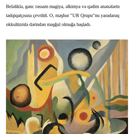
Beləliklə, gənc rəssam magiya, əlkimya və qədim ənənələrin
tədqiqatçısına çevrildi. O, məşhur "UR Qrupu"nu yaradaraq
okkultizmlə dərindən məşğul olmağa başladı.