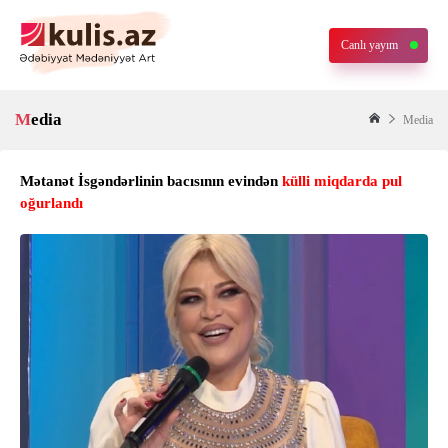
Canlı yayım
Media
Media
Mətanət İsgəndərlinin bacısının evindən
külli miqdarda pul
oğurlandı