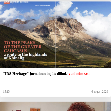
“IRS-Heritage” jurnalının ingilis dilində
yeni nömrəsi
15:15
6 avqust 2026