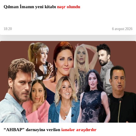
Qılman İmanın yeni kitabı
nəşr olundu
18:20
6 avqust 2026
“AHBAP” dərnəyinə verilən
ianələr araşdırılır