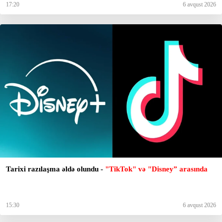
17:20
6 avqust 2026
Tarixi razılaşma əldə olundu -
"TikTok" və "Disney” arasında
15:30
6 avqust 2026