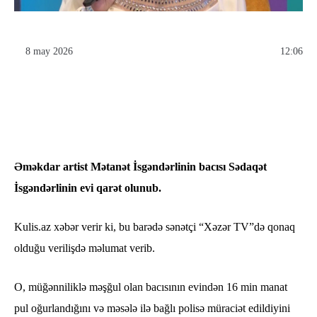
8 may 2026
12:06
Əməkdar artist Mətanət İsgəndərlinin bacısı Sədaqət
İsgəndərlinin evi qarət olunub.
Kulis.az xəbər verir ki, bu barədə sənətçi “Xəzər TV”də qonaq
olduğu verilişdə məlumat verib.
O, müğənniliklə məşğul olan bacısının evindən 16 min manat
pul oğurlandığını və məsələ ilə bağlı polisə müraciət edildiyini