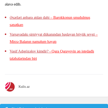
əlavə edib.
Əsərləri anbara atılan dahi
– Barokkonun unudulmuş
sənətkarı
Varşavadakı şirniyyat dükanından başlayan böyük sevgi
–
Mirzə Balanın naməlum həyatı
Vasif Adıgözəlov kimdir?
- Qara Qarayevin ən istedadlı
tələbələrindən biri
Kulis.az