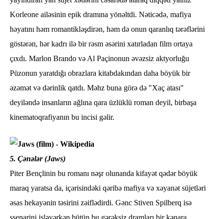
Korleone ailəsinin epik dramına yönəltdi. Nəticədə, mafiya
həyatını həm romantikləşdirən, həm də onun qaranlıq tərəflərini
göstərən, hər kadrı ilə bir rəsm əsərini xatırladan film ortaya
çıxdı. Marlon Brando və Al Paçinonun əvəzsiz aktyorluğu
Püzonun yaratdığı obrazlara kitabdakından daha böyük bir
əzəmət və dərinlik qatdı. Məhz buna görə də "Xaç atası"
deyiləndə insanların ağlına qara üzlüklü roman deyil, birbaşa
kinematoqrafiyanın bu incisi gəlir.
5. Çənələr (Jaws)
Piter Bençlinin bu romanı nəşr olunanda kifayət qədər böyük
maraq yaratsa da, içərisindəki qəribə mafiya və xəyanət süjetləri
əsas hekayənin təsirini zəiflədirdi. Gənc Stiven Spilberq isə
ssenarini işləyərkən bütün bu gərəksiz dramları bir kənara