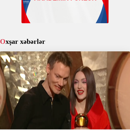
Oxşar xəbərlər