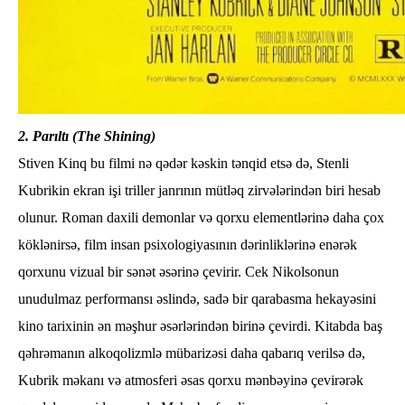
2. Parıltı (The Shining)
Stiven Kinq bu filmi nə qədər kəskin tənqid etsə də, Stenli
Kubrikin ekran işi triller janrının mütləq zirvələrindən biri hesab
olunur. Roman daxili demonlar və qorxu elementlərinə daha çox
köklənirsə, film insan psixologiyasının dərinliklərinə enərək
qorxunu vizual bir sənət əsərinə çevirir. Cek Nikolsonun
unudulmaz performansı əslində, sadə bir qarabasma hekayəsini
kino tarixinin ən məşhur əsərlərindən birinə çevirdi. Kitabda baş
qəhrəmanın alkoqolizmlə mübarizəsi daha qabarıq verilsə də,
Kubrik məkanı və atmosferi əsas qorxu mənbəyinə çevirərək