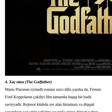
4. Xaç atası (The Godfather)
Mario Püzonun eyniadlı romanı axıcı dillə yazılsa da, Frensis
Ford Koppolanın çəkdiyi film tamamilə başqa bir bədii
səviyyədir. Rejissor kitabda yer alan lüzumsuz və diqqəti
yayındıran yan süjet xətlərini cəsarətlə ataraq diqqəti yalnız