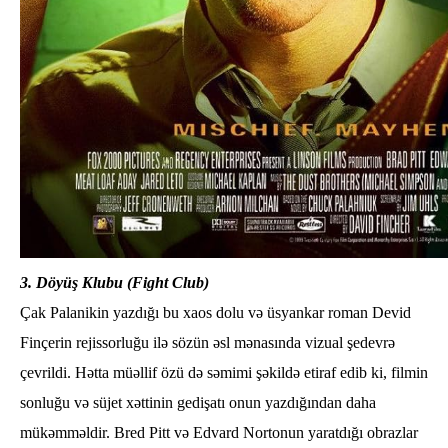
3. Döyüş Klubu (Fight Club)
Çak Palanikin yazdığı bu xaos dolu və üsyankar roman Devid
Finçerin rejissorluğu ilə sözün əsl mənasında vizual şedevrə
çevrildi. Hətta müəllif özü də səmimi şəkildə etiraf edib ki, filmin
sonluğu və süjet xəttinin gedişatı onun yazdığından daha
mükəmməldir. Bred Pitt və Edvard Nortonun yaratdığı obrazlar