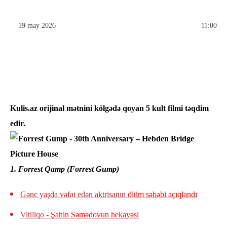
19 may 2026
11:00
Kulis.az orijinal mətnini kölgədə qoyan 5 kult filmi təqdim
edir.
1. Forrest Qamp (Forrest Gump)
Gənc yaşda vəfat edən aktrisanın
ölüm səbəbi açıqlandı
Vitiliqo
- Şahin Səmədovun hekayəsi