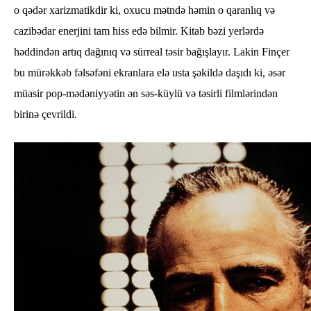
o qədər xarizmatikdir ki, oxucu mətndə həmin o qaranlıq və
cazibədar enerjini tam hiss edə bilmir. Kitab bəzi yerlərdə
həddindən artıq dağınıq və sürreal təsir bağışlayır. Lakin Finçer
bu mürəkkəb fəlsəfəni ekranlara elə usta şəkildə daşıdı ki, əsər
müasir pop-mədəniyyətin ən səs-küylü və təsirli filmlərindən
birinə çevrildi.