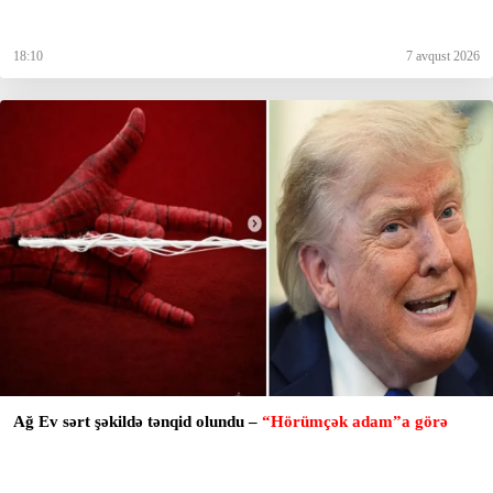
18:10
7 avqust 2026
Ağ Ev sərt şəkildə tənqid olundu –
“Hörümçək adam”a görə