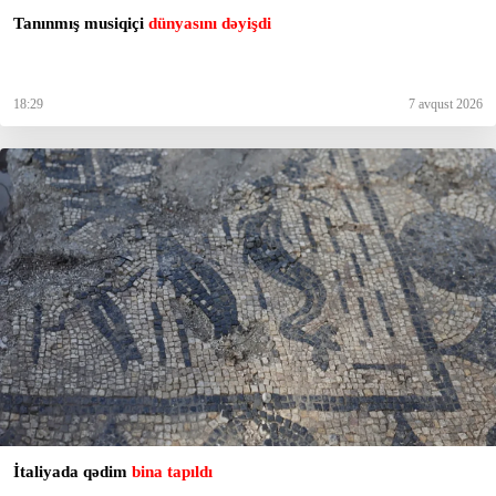
Tanınmış musiqiçi
dünyasını dəyişdi
18:29
7 avqust 2026
İtaliyada qədim
bina tapıldı