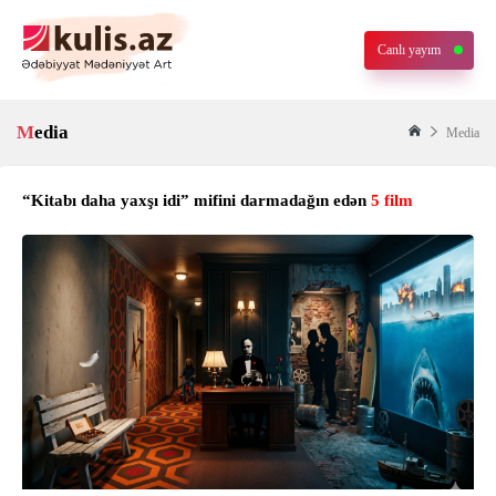
Canlı yayım
Media
Media
“Kitabı daha yaxşı idi” mifini darmadağın edən
5 film