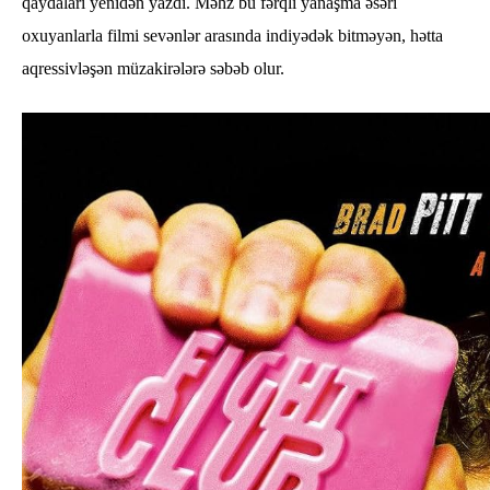
qaydaları yenidən yazdı. Məhz bu fərqli yanaşma əsəri
oxuyanlarla filmi sevənlər arasında indiyədək bitməyən, hətta
aqressivləşən müzakirələrə səbəb olur.