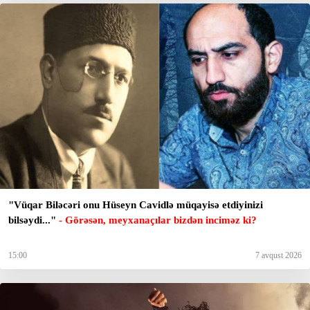
"Vüqar Biləcəri onu Hüseyn Cavidlə müqayisə etdiyinizi
bilsəydi..."
- Görəsən, meyxanaçılar bizdən inciməz ki?
15:00
7 avqust 2026