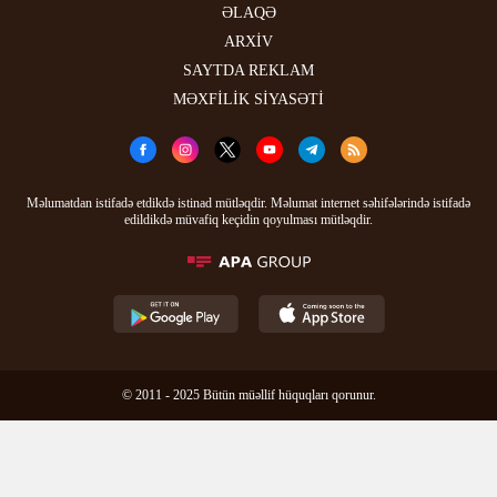
ƏLAQƏ
ARXİV
SAYTDA REKLAM
MƏXFİLİK SİYASƏTİ
Məlumatdan istifadə etdikdə istinad mütləqdir. Məlumat internet səhifələrində istifadə
edildikdə müvafiq keçidin qoyulması mütləqdir.
© 2011 - 2025 Bütün müəllif hüquqları qorunur.