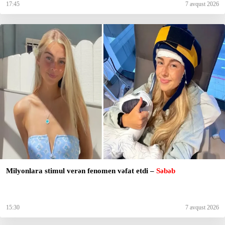
17:45
7 avqust 2026
Milyonlara stimul verən fenomen vəfat etdi –
Səbəb
15:30
7 avqust 2026