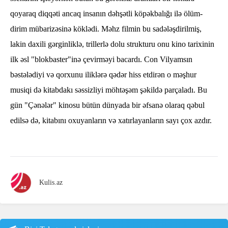
qoyaraq diqqəti ancaq insanın dəhşətli köpəkbalığı ilə ölüm-
dirim mübarizəsinə köklədi. Məhz filmin bu sadələşdirilmiş,
lakin daxili gərginliklə, trillerlə dolu strukturu onu kino tarixinin
ilk əsl "blokbaster"inə çevirməyi bacardı. Con Vilyamsın
bəstələdiyi və qorxunu iliklərə qədər hiss etdirən o məşhur
musiqi də kitabdakı səssizliyi möhtəşəm şəkildə parçaladı. Bu
gün "Çənələr" kinosu bütün dünyada bir əfsanə olaraq qəbul
edilsə də, kitabını oxuyanların və xatırlayanların sayı çox azdır.
Kulis.az