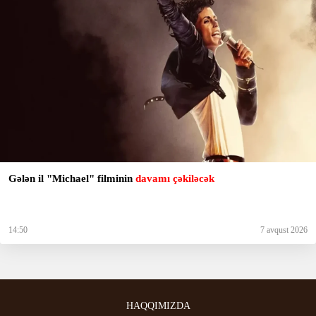
Gələn il "Michael" filminin
davamı çəkiləcək
14:50
7 avqust 2026
HAQQIMIZDA