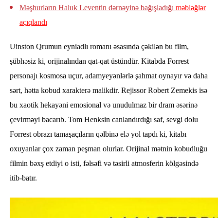
Məşhurların Haluk Leventin dərnəyinə bağışladığı
məbləğlər
açıqlandı
Uinston Qrumun eyniadlı romanı əsasında çəkilən bu film,
şübhəsiz ki, orijinalından qat-qat üstündür. Kitabda Forrest
personajı kosmosa uçur, adamyeyənlərlə şahmat oynayır və daha
sərt, hətta kobud xarakterə malikdir. Rejissor Robert Zemekis isə
bu xaotik hekayəni emosional və unudulmaz bir dram əsərinə
çevirməyi bacarıb. Tom Henksin canlandırdığı saf, sevgi dolu
Forrest obrazı tamaşaçıların qəlbinə elə yol tapdı ki, kitabı
oxuyanlar çox zaman peşman olurlar. Orijinal mətnin kobudluğu
filmin bəxş etdiyi o isti, fəlsəfi və təsirli atmosferin kölgəsində
itib-batır.