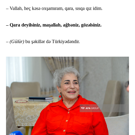
– Vallah, heç kəsə oxşamıram, qara, sısqa qız idim.
– Qara deyilsiniz, maşallah, ağbəniz, gözəlsiniz.
–
(Gülür)
bu şəkillər də Türkiyədəndir.