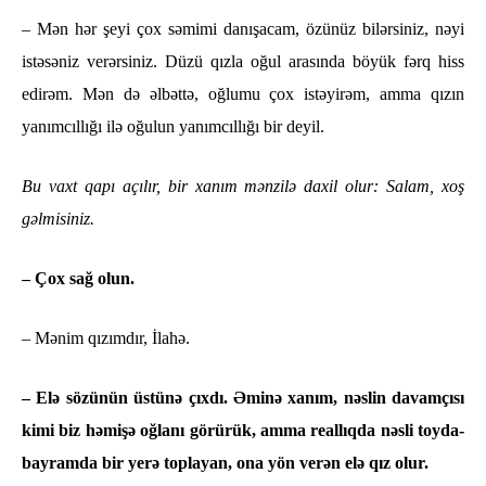
– Mən hər şeyi çox səmimi danışacam, özünüz bilərsiniz, nəyi
istəsəniz verərsiniz. Düzü qızla oğul arasında böyük fərq hiss
edirəm. Mən də əlbəttə, oğlumu çox istəyirəm, amma qızın
yanımcıllığı ilə oğulun yanımcıllığı bir deyil.
Bu vaxt qapı açılır, bir xanım mənzilə daxil olur: Salam, xoş
gəlmisiniz.
– Çox sağ olun.
– Mənim qızımdır, İlahə.
– Elə sözünün üstünə çıxdı. Əminə xanım, nəslin davamçısı
kimi biz həmişə oğlanı görürük, amma reallıqda nəsli toyda-
bayramda bir yerə toplayan, ona yön verən elə qız olur.