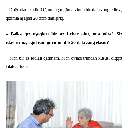
– Doğrudan elədir. Oğlum əgər gün ərzində bir dəfə zəng edirsə,
qızımla aşağısı 20 dəfə danışırıq.
– Bəlkə qız uşaqları bir az bekar olur, ona görə? Siz
istəyirsiniz, oğul işini-gücünü atıb 20 dəfə zəng eləsin?
– Mən bir az iddialı qadınam. Mən övladlarımdan xüsusi diqqət
tələb edirəm.