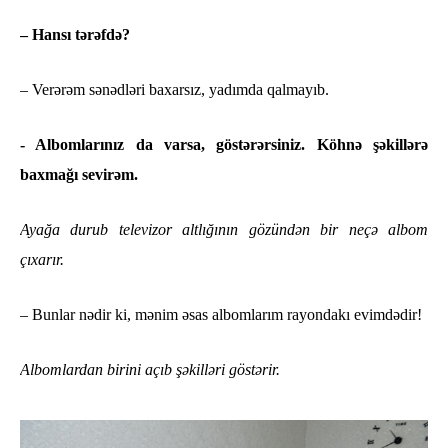
– Hansı tərəfdə?
– Verərəm sənədləri baxarsız, yadımda qalmayıb.
- Albomlarınız da varsa, göstərərsiniz. Köhnə şəkillərə
baxmağı sevirəm.
Ayağa durub televizor altlığının gözündən bir neçə albom
çıxarır.
– Bunlar nədir ki, mənim əsas albomlarım rayondakı evimdədir!
Albomlardan birini açıb şəkilləri göstərir.