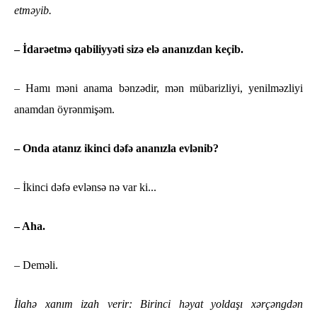
etməyib.
– İdarəetmə qabiliyyəti sizə elə ananızdan keçib.
– Hamı məni anama bənzədir, mən mübarizliyi, yenilməzliyi
anamdan öyrənmişəm.
– Onda atanız ikinci dəfə ananızla evlənib?
– İkinci dəfə evlənsə nə var ki...
– Aha.
– Deməli.
İlahə xanım izah verir: Birinci həyat yoldaşı xərçəngdən