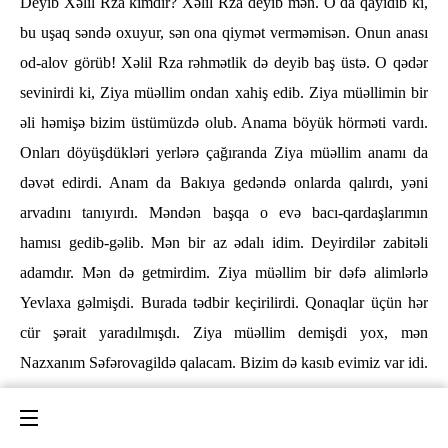
Deyib Xəlil Rza kimdir? Xəlil Rza deyib mən. O da qayıdıb ki,
bu uşaq səndə oxuyur, sən ona qiymət verməmisən. Onun anası
od-alov görüb! Xəlil Rza rəhmətlik də deyib baş üstə. O qədər
sevinirdi ki, Ziya müəllim ondan xahiş edib. Ziya müəllimin bir
əli həmişə bizim üstümüzdə olub. Anama böyük hörməti vardı.
Onları döyüşdükləri yerlərə çağıranda Ziya müəllim anamı da
dəvət edirdi. Anam da Bakıya gedəndə onlarda qalırdı, yəni
arvadını tanıyırdı. Məndən başqa o evə bacı-qardaşlarımın
hamısı gedib-gəlib. Mən bir az ədalı idim. Deyirdilər zabitəli
adamdır. Mən də getmirdim. Ziya müəllim bir dəfə alimlərlə
Yevlaxa gəlmişdi. Burada tədbir keçirilirdi. Qonaqlar üçün hər
cür şərait yaradılmışdı. Ziya müəllim demişdi yox, mən
Nazxanım Səfərovagildə qalacam. Bizim də kasıb evimiz var idi.
– Onları müharibənin dəhşəti bacı-qardaş edib.