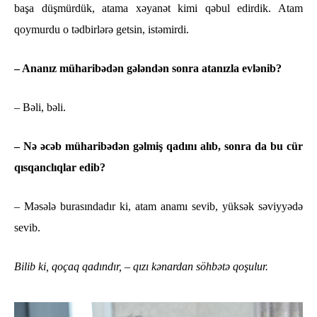
başa düşmürdük, atama xəyanət kimi qəbul edirdik. Atam
qoymurdu o tədbirlərə getsin, istəmirdi.
– Ananız müharibədən gələndən sonra atanızla evlənib?
– Bəli, bəli.
– Nə əcəb müharibədən gəlmiş qadını alıb, sonra da bu cür
qısqanclıqlar edib?
– Məsələ burasındadır ki, atam anamı sevib, yüksək səviyyədə
sevib.
Bilib ki, qoçaq qadındır, – qızı kənardan söhbətə qoşulur.