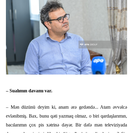
– Sualımın davamı var.
– Mən düzünü deyim ki, anam ərə gedəndə... Atam əvvəlcə
evlənibmiş. Bax, bunu qəti yazmaq olmaz, o biri qardaşlarımın,
bacılarımın çox pis xətrinə dəyər. Bir dəfə mən televiziyada