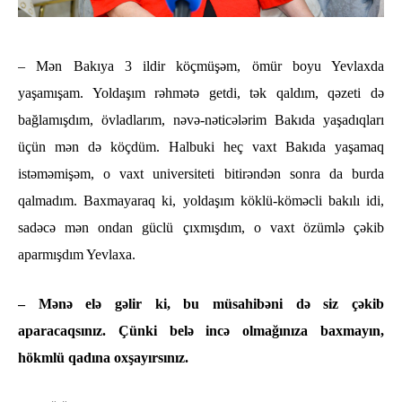
– Mən Bakıya 3 ildir köçmüşəm, ömür boyu Yevlaxda
yaşamışam. Yoldaşım rəhmətə getdi, tək qaldım, qəzeti də
bağlamışdım, övladlarım, nəvə-nəticələrim Bakıda yaşadıqları
üçün mən də köçdüm. Halbuki heç vaxt Bakıda yaşamaq
istəməmişəm, o vaxt universiteti bitirəndən sonra da burda
qalmadım. Baxmayaraq ki, yoldaşım köklü-köməcli bakılı idi,
sadəcə mən ondan güclü çıxmışdım, o vaxt özümlə çəkib
aparmışdım Yevlaxa.
– Mənə elə gəlir ki, bu müsahibəni də siz çəkib
aparacaqsınız. Çünki belə incə olmağınıza baxmayın,
hökmlü qadına oxşayırsınız.