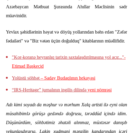
Azərbaycan Mətbuat Şurasında Ahıllar Məclisinin sədr
müavinidir.
Yevlax şəhidlərinin həyat və döyüş yollarından bəhs edən "Zəfər
fədailəri" və "Biz vətən üçün doğulduq" kitablarının müəllifidir.
"Kor-koranə heyranlıq tarixin saxtalaşdırılmasına yol açır..."
-
Etimad Başkeçid
Yolüstü söhbət
– Saday Budaqlının hekayəsi
“IRS-Heritage” jurnalının ingilis dilində
yeni nömrəsi
Adı kimi soyadı da məşhur və mərhum Xalq artisti ilə eyni olan
müsahibimlə görüşə gedəndə doğrusu, tərəddüd içində idim.
Düşünürdüm, söhbətimiz əhatəli alınmaz, müxtəsər danışıb
yekunlaşdırarıq. Lakin xudmani mənzilin kandarından içəri