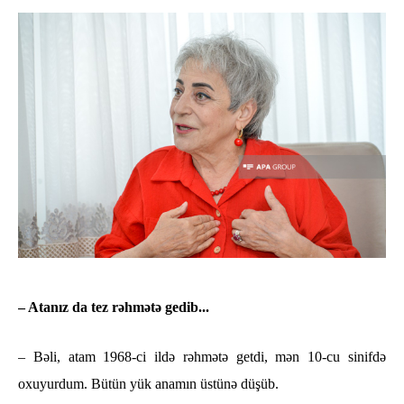
– Atanız da tez rəhmətə gedib...
– Bəli, atam 1968-ci ildə rəhmətə getdi, mən 10-cu sinifdə
oxuyurdum. Bütün yük anamın üstünə düşüb.