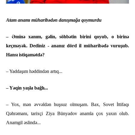
Atam anamı müharibədən danışmağa qoymurdu
– Əminə xanım, gəlin, söhbətin birini qoyub, o birinə
keçməyək. Dediniz - ananız dörd il müharibədə vuruşub.
Hansı istiqamətdə?
– Yaddaşım həddindən artıq...
– Yəqin yaşla bağlı...
– Yox, mən əvvəldən huşsuz olmuşam. Bax, Sovet İttifaqı
Qəhrəmanı, tarixçi Ziya Bünyadov anamla çox yaxın olub.
Anamgil əslində...