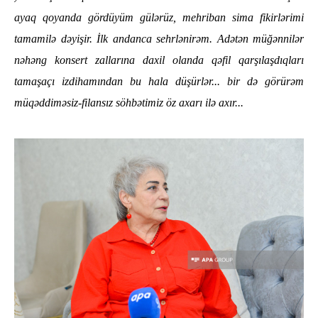
ayaq qoyanda gördüyüm gülərüz, mehriban sima fikirlərimi
tamamilə dəyişir. İlk andanca sehrlənirəm. Adətən müğənnilər
nəhəng konsert zallarına daxil olanda qəfil qarşılaşdıqları
tamaşaçı izdihamından bu hala düşürlər... bir də görürəm
müqəddiməsiz-filansız söhbətimiz öz axarı ilə axır...