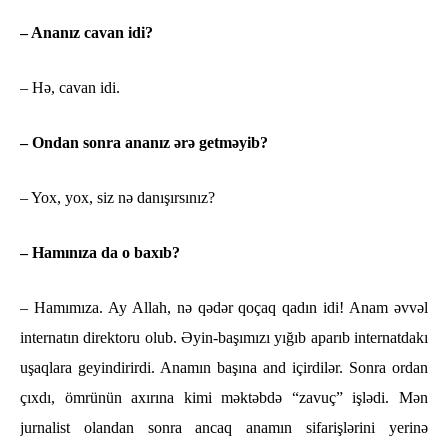
– Ananız cavan idi?
– Hə, cavan idi.
– Ondan sonra ananız ərə getməyib?
– Yox, yox, siz nə danışırsınız?
– Hamınıza da o baxıb?
– Hamımıza. Ay Allah, nə qədər qoçaq qadın idi! Anam əvvəl
internatın direktoru olub. Əyin-başımızı yığıb aparıb internatdakı
uşaqlara geyindirirdi. Anamın başına and içirdilər. Sonra ordan
çıxdı, ömrünün axırına kimi məktəbdə “zavuç” işlədi. Mən
jurnalist olandan sonra ancaq anamın sifarişlərini yerinə