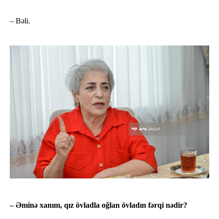
– Bəli.
– Əminə xanım, qız övladla oğlan övladın fərqi nədir?