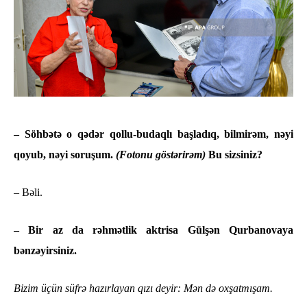
– Söhbətə o qədər qollu-budaqlı başladıq, bilmirəm, nəyi
qoyub, nəyi soruşum.
(Fotonu göstərirəm)
Bu sizsiniz?
– Bəli.
– Bir az da rəhmətlik aktrisa Gülşən Qurbanovaya
bənzəyirsiniz.
Bizim üçün süfrə hazırlayan qızı deyir: Mən də oxşatmışam.