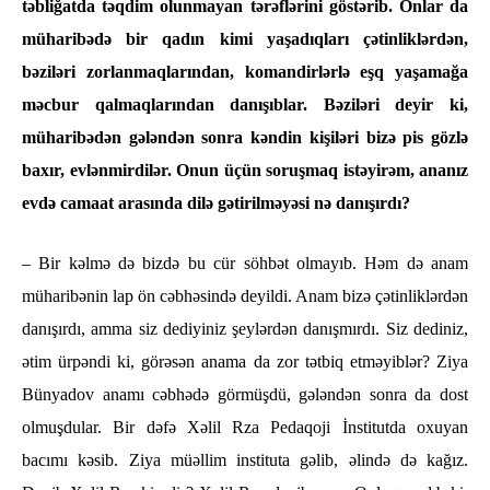
təbliğatda təqdim olunmayan tərəflərini göstərib. Onlar da
müharibədə bir qadın kimi yaşadıqları çətinliklərdən,
bəziləri zorlanmaqlarından, komandirlərlə eşq yaşamağa
məcbur qalmaqlarından danışıblar. Bəziləri deyir ki,
müharibədən gələndən sonra kəndin kişiləri bizə pis gözlə
baxır, evlənmirdilər. Onun üçün soruşmaq istəyirəm, ananız
evdə camaat arasında dilə gətirilməyəsi nə danışırdı?
– Bir kəlmə də bizdə bu cür söhbət olmayıb. Həm də anam
müharibənin lap ön cəbhəsində deyildi. Anam bizə çətinliklərdən
danışırdı, amma siz dediyiniz şeylərdən danışmırdı. Siz dediniz,
ətim ürpəndi ki, görəsən anama da zor tətbiq etməyiblər? Ziya
Bünyadov anamı cəbhədə görmüşdü, gələndən sonra da dost
olmuşdular. Bir dəfə Xəlil Rza Pedaqoji İnstitutda oxuyan
bacımı kəsib. Ziya müəllim instituta gəlib, əlində də kağız.