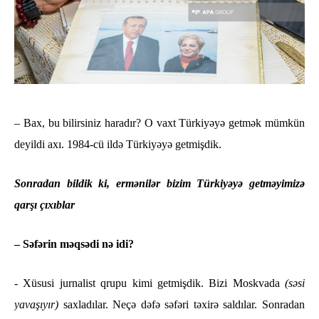
– Bax, bu bilirsiniz haradır? O vaxt Türkiyəyə getmək mümkün
deyildi axı. 1984-cü ildə Türkiyəyə getmişdik.
Sonradan bildik ki, ermənilər bizim Türkiyəyə getməyimizə
qarşı çıxıblar
– Səfərin məqsədi nə idi?
- Xüsusi jurnalist qrupu kimi getmişdik. Bizi Moskvada
(səsi
yavaşıyır)
saxladılar. Neçə dəfə səfəri təxirə saldılar. Sonradan