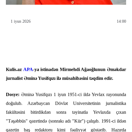
1 iyun 2026
14:00
Kulis.az
APA
-ya istinadən Mirmehdi Ağaoğlunun Əməkdar
jurnalist Əminə Yusifqızı ilə müsahibəsini təqdim edir.
Dosye:
Əminə Yusifqızı 1 iyun 1951-ci ildə Yevlax rayonunda
doğulub. Azərbaycan Dövlət Universitetinin jurnalistika
fakültəsini bitirdikdən sonra təyinatla Yevlaxda çıxan
"Təşəbbüs" qəzetində (sonrakı adı "Kür") çalışıb. 1991-ci ildən
qəzetin baş redaktoru kimi fəaliyyət göstərib. Hazırda