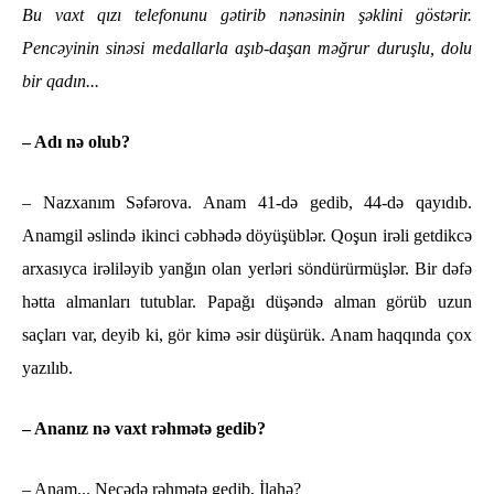
Bu vaxt qızı telefonunu gətirib nənəsinin şəklini göstərir.
Pencəyinin sinəsi medallarla aşıb-daşan məğrur duruşlu, dolu
bir qadın...
– Adı nə olub?
– Nazxanım Səfərova. Anam 41-də gedib, 44-də qayıdıb.
Anamgil əslində ikinci cəbhədə döyüşüblər. Qoşun irəli getdikcə
arxasıyca irəliləyib yanğın olan yerləri söndürürmüşlər. Bir dəfə
hətta almanları tutublar. Papağı düşəndə alman görüb uzun
saçları var, deyib ki, gör kimə əsir düşürük. Anam haqqında çox
yazılıb.
– Ananız nə vaxt rəhmətə gedib?
– Anam... Neçədə rəhmətə gedib, İlahə?