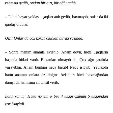
rəhmətə gedib, ondan bir qızı, bir oğlu qalıb.
– İkinci həyat yoldaşı uşaqları atıb gedib, baxmayıb, onlar da iki
qardaş olublar.
Qızı: Onlar da çox körpə olublar, bir-iki yaşında.
– Sonra mənim anamla evlənib. Anam deyir, hətta uşaqların
başında bitləri vardı. Baxanları olmayıb da. Çox ağır şəraitdə
yaşayıblar. Anam bunlara necə baxıb! Necə istəyib! Yevlaxda
hamı anamın onlara öz doğma övladları kimi baxmağından
danışırdı, hamısına ali təhsil verib.
İlahə xanım: Hətta nənəm o biri 4 uşağı özünün 6 uşağından
çox istəyirdi.