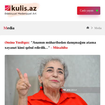
Canlı yayım
Media
Media
Əminə Yusifqızı:
"Anamın müharibədən danışmağını atama
xəyanət kimi qəbul edirdik..."
- Müsahibə