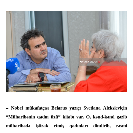
– Nobel mükafatçısı Belarus yazıçı Svetlana Aleksieviçin
“Müharibənin qadın üzü” kitabı var. O, kənd-kənd gəzib
müharibədə iştirak etmiş qadınları dindirib, rəsmi