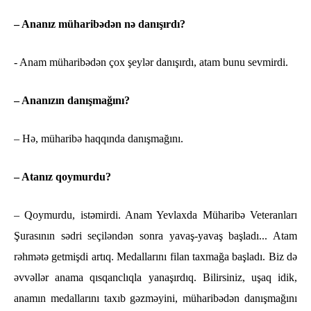
– Ananız müharibədən nə danışırdı?
- Anam müharibədən çox şeylər danışırdı, atam bunu sevmirdi.
– Ananızın danışmağını?
– Hə, müharibə haqqında danışmağını.
– Atanız qoymurdu?
– Qoymurdu, istəmirdi. Anam Yevlaxda Müharibə Veteranları
Şurasının sədri seçiləndən sonra yavaş-yavaş başladı... Atam
rəhmətə getmişdi artıq. Medallarını filan taxmağa başladı. Biz də
əvvəllər anama qısqanclıqla yanaşırdıq. Bilirsiniz, uşaq idik,
anamın medallarını taxıb gəzməyini, müharibədən danışmağını