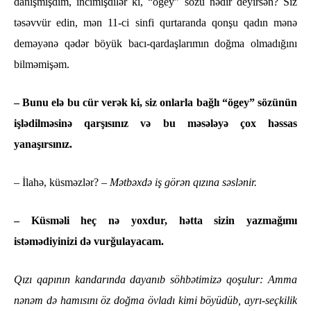
danışmışdım, incimişdilər ki, “ögey” sözü nədir deyirsən? Siz
təsəvvür edin, mən 11-ci sinfi qurtaranda qonşu qadın mənə
deməyənə qədər böyük bacı-qardaşlarımın doğma olmadığını
bilməmişəm.
– Bunu elə bu cür verək ki, siz onlarla bağlı “ögey” sözünün
işlədilməsinə qarşısınız və bu məsələyə çox həssas
yanaşırsınız.
– İlahə, küsməzlər?
– Mətbəxdə iş görən qızına səslənir.
– Küsməli heç nə yoxdur, hətta sizin yazmağımı
istəmədiyinizi də vurğulayacam.
Qızı qapının kandarında dayanıb söhbətimizə qoşulur: Amma
nənəm də hamısını öz doğma övladı kimi böyüdüb, ayrı-seçkilik