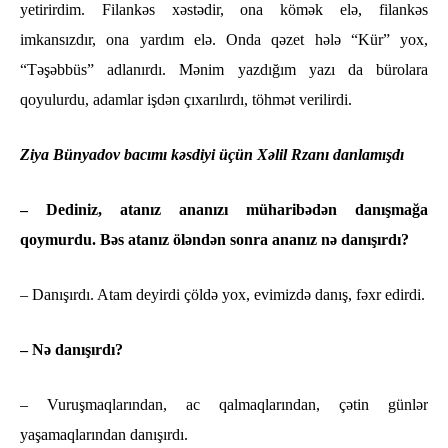
yetirirdim. Filankəs xəstədir, ona kömək elə, filankəs
imkansızdır, ona yardım elə. Onda qəzet hələ “Kür” yox,
“Təşəbbüs” adlanırdı. Mənim yazdığım yazı da bürolara
qoyulurdu, adamlar işdən çıxarılırdı, töhmət verilirdi.
Ziya Bünyadov bacımı kəsdiyi üçün Xəlil Rzanı danlamışdı
– Dediniz, atanız ananızı müharibədən danışmağa
qoymurdu. Bəs atanız öləndən sonra ananız nə danışırdı?
– Danışırdı. Atam deyirdi çöldə yox, evimizdə danış, fəxr edirdi.
– Nə danışırdı?
– Vuruşmaqlarından, ac qalmaqlarından, çətin günlər
yaşamaqlarından danışırdı.