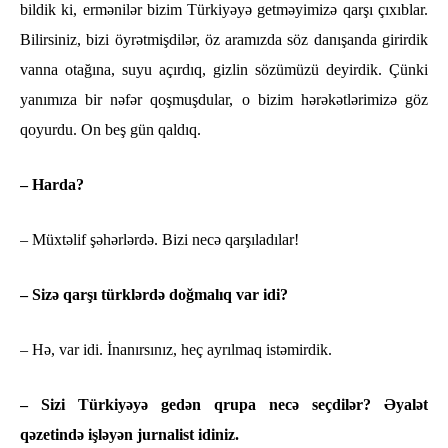
bildik ki, ermənilər bizim Türkiyəyə getməyimizə qarşı çıxıblar.
Bilirsiniz, bizi öyrətmişdilər, öz aramızda söz danışanda girirdik
vanna otağına, suyu açırdıq, gizlin sözümüzü deyirdik. Çünki
yanımıza bir nəfər qoşmuşdular, o bizim hərəkətlərimizə göz
qoyurdu. On beş gün qaldıq.
– Harda?
– Müxtəlif şəhərlərdə. Bizi necə qarşıladılar!
– Sizə qarşı türklərdə doğmalıq var idi?
– Hə, var idi. İnanırsınız, heç ayrılmaq istəmirdik.
– Sizi Türkiyəyə gedən qrupa necə seçdilər? Əyalət
qəzetində işləyən jurnalist idiniz.