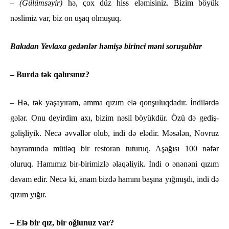
–
(Gülümsəyir)
hə, çox düz hiss eləmisiniz. Bizim böyük
nəslimiz var, biz on uşaq olmuşuq.
Bakıdan Yevlaxa gedənlər həmişə birinci məni soruşublar
– Burda tək qalırsınız?
– Hə, tək yaşayıram, amma qızım elə qonşuluqdadır. İndilərdə
gələr. Onu deyirdim axı, bizim nəsil böyükdür. Özü də gediş-
gəlişliyik. Necə əvvəllər olub, indi də elədir. Məsələn, Novruz
bayramında mütləq bir restoran tuturuq. Aşağısı 100 nəfər
oluruq. Hamımız bir-birimizlə əlaqəliyik. İndi o ənənəni qızım
davam edir. Necə ki, anam bizdə hamını başına yığmışdı, indi də
qızım yığır.
– Elə bir qız, bir oğlunuz var?