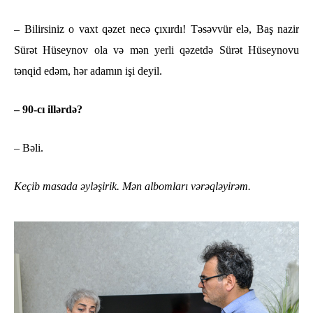
– Bilirsiniz o vaxt qəzet necə çıxırdı! Təsəvvür elə, Baş nazir
Sürət Hüseynov ola və mən yerli qəzetdə Sürət Hüseynovu
tənqid edəm, hər adamın işi deyil.
– 90-cı illərdə?
– Bəli.
Keçib masada əyləşirik. Mən albomları vərəqləyirəm.