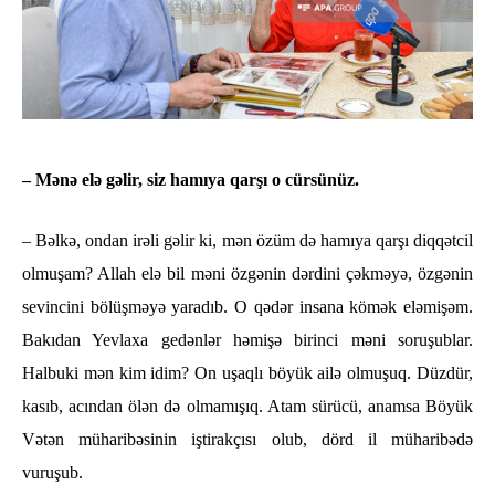
– Mənə elə gəlir, siz hamıya qarşı o cürsünüz.
– Bəlkə, ondan irəli gəlir ki, mən özüm də hamıya qarşı diqqətcil
olmuşam? Allah elə bil məni özgənin dərdini çəkməyə, özgənin
sevincini bölüşməyə yaradıb. O qədər insana kömək eləmişəm.
Bakıdan Yevlaxa gedənlər həmişə birinci məni soruşublar.
Halbuki mən kim idim? On uşaqlı böyük ailə olmuşuq. Düzdür,
kasıb, acından ölən də olmamışıq. Atam sürücü, anamsa Böyük
Vətən müharibəsinin iştirakçısı olub, dörd il müharibədə
vuruşub.