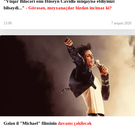
"Vüqar Biləcəri onu Hüseyn Cavidlə müqayisə etdiyinizi
bilsəydi..."
- Görəsən, meyxanaçılar bizdən inciməz ki?
15:00
7 avqust 2026
Gələn il "Michael" filminin
davamı çəkiləcək