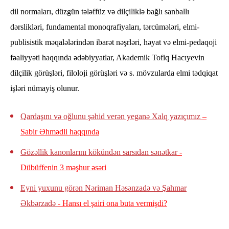
dil normaları, düzgün tələffüz və dilçiliklə bağlı sanballı
dərslikləri, fundamental monoqrafiyaları, tərcümələri, elmi-
publisistik məqalələrindən ibarət nəşrləri, həyat və elmi-pedaqoji
fəaliyyəti haqqında ədəbiyyatlar, Akademik Tofiq Hacıyevin
dilçilik görüşləri, filoloji görüşləri və s. mövzularda elmi tədqiqat
işləri nümayiş olunur.
Qardaşını və oğlunu şəhid verən yeganə Xalq yazıçımız
–
Sabir Əhmədli haqqında
Gözəllik kanonlarını kökündən sarsıdan sənətkar
-
Dübüffenin 3 məşhur əsəri
Eyni yuxunu görən Nəriman Həsənzadə və Şahmar
Əkbərzadə
- Hansı el şairi ona buta vermişdi?