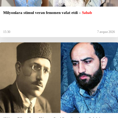
Milyonlara stimul verən fenomen vəfat etdi –
Səbəb
15:30
7 avqust 2026