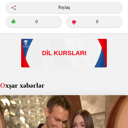
Paylaş
0
0
Oxşar xəbərlər