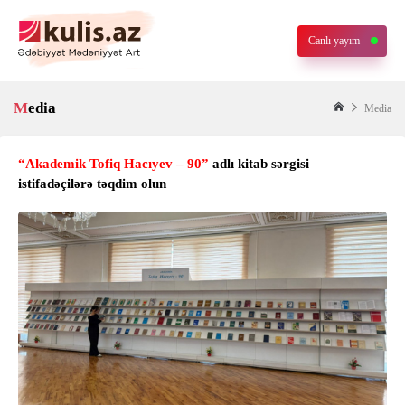
Canlı yayım
Media
Media
“Akademik Tofiq Hacıyev – 90”
adlı kitab sərgisi
istifadəçilərə təqdim olun