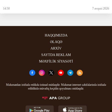
14:50
7 avqust 2026
HAQQIMIZDA
ƏLAQƏ
ARXİV
SAYTDA REKLAM
MƏXFİLİK SİYASƏTİ
Məlumatdan istifadə etdikdə istinad mütləqdir. Məlumat internet səhifələrində istifadə
edildikdə müvafiq keçidin qoyulması mütləqdir.