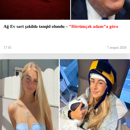
Ağ Ev sərt şəkildə tənqid olundu –
“Hörümçək adam”a görə
17:45
7 avqust 2026