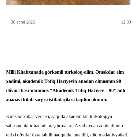
30 aprel 2026
12:00
Milli Kitabxanada görkəmli türkoloq-alim, Əməkdar elm
xadimi, akademik Tofiq Hacıyevin anadan olmasının 90
illiyinə həsr olunmuş “Akademik Tofiq Hacıyev – 90” adlı
ənənəvi kitab sərgisi istifadəçilərə təqdim olunub.
Kulis.az xəbər verir ki, sərgidə akademikin türkologiya
sahəsindəki irihəcmli araşdırmaları, Azərbaycan ədəbi dilinin
tarixi dövrlər üzrə təhlili haqqında, ana dili, nitq mədəniyyətləri,