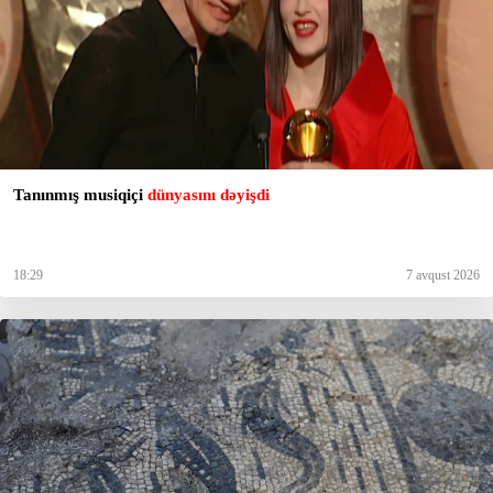
Tanınmış musiqiçi
dünyasını dəyişdi
18:29
7 avqust 2026