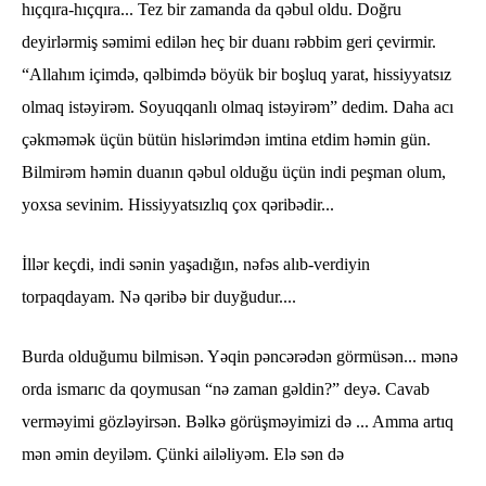
hıçqıra-hıçqıra... Tez bir zamanda da qəbul oldu. Doğru
deyirlərmiş səmimi edilən heç bir duanı rəbbim geri çevirmir.
“Allahım içimdə, qəlbimdə böyük bir boşluq yarat, hissiyyatsız
olmaq istəyirəm. Soyuqqanlı olmaq istəyirəm” dedim. Daha acı
çəkməmək üçün bütün hislərimdən imtina etdim həmin gün.
Bilmirəm həmin duanın qəbul olduğu üçün indi peşman olum,
yoxsa sevinim. Hissiyyatsızlıq çox qəribədir...
İllər keçdi, indi sənin yaşadığın, nəfəs alıb-verdiyin
torpaqdayam. Nə qəribə bir duyğudur....
Burda olduğumu bilmisən. Yəqin pəncərədən görmüsən... mənə
orda ismarıc da qoymusan “nə zaman gəldin?” deyə. Cavab
verməyimi gözləyirsən. Bəlkə görüşməyimizi də ... Amma artıq
mən əmin deyiləm. Çünki ailəliyəm. Elə sən də