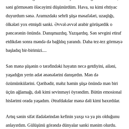
səni görməsəm öləcəyimi düşünürdüm. Hava, su kimi ehtiyac
duyurdum sənə. Aramızdakı sehrli şüşə məsafələri, uzaqlığı,
ölkələri yox etmişdi sanki. Əvvəl-əvvəl arabir görüşərdik o
pəncərənin önündə. Danışmazdıq. Yazışardıq. Sən sevgini etiraf
etdikdən sonra məndə də bağlılıq yarandı. Daha tez-tez görməyə
başladıq bir-birimizi....
Sən mənə şüşənin o tərəfindəki həyatın necə getdiyini, ailəni,
yaşadığın yerin adət ənənələrini danışırdın. Mən də
özümünkülərini. Qəribədir, məhz həmin şüşə önündə mən biri
üçün ağlamağı, dəli kimi sevinməyi öyrəndim. Bütün emosional
hislərimi orada yaşadım. Ətrafdakılar mənə dəli kimi baxırdılar.
Artıq sənin sifət ifadələrindən kefinin yaxşı və ya pis olduğunu
anlayırdım. Gülüşünü görəndə dünyalar sanki mənim olurdu.