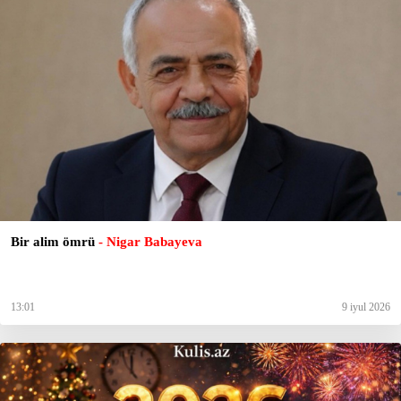
Bir alim ömrü
- Nigar Babayeva
13:01
9 iyul 2026