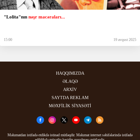
"Lolita"nın
nəşr macəraları...
15:00
19 avqust 2025
HAQQIMIZDA
ƏLAQƏ
ARXİV
SAYTDA REKLAM
MƏXFİLİK SİYASƏTİ
Məlumatdan istifadə etdikdə istinad mütləqdir. Məlumat internet səhifələrində istifadə
edildikdə müvafiq keçidin qoyulması mütləqdir.