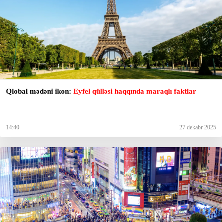
Qlobal mədəni ikon:
Eyfel qülləsi haqqında maraqlı faktlar
14:40
27 dekabr 2025