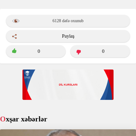
6128 dəfə oxunub
Paylaş
0
0
Oxşar xəbərlər