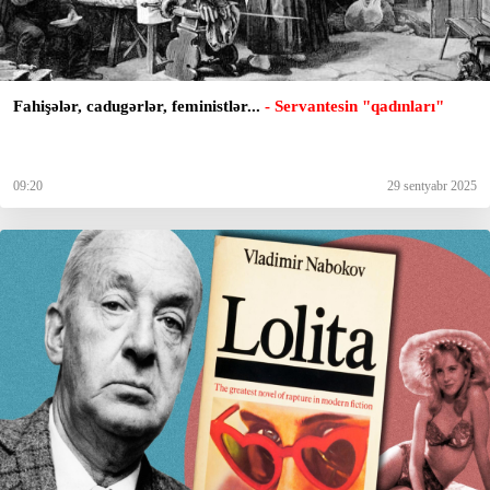
Fahişələr, cadugərlər, feministlər...
- Servantesin "qadınları"
09:20
29 sentyabr 2025