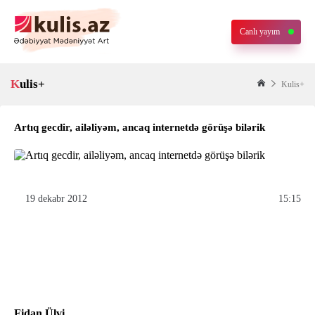
Canlı yayım
Kulis+
Kulis+
Artıq gecdir, ailəliyəm, ancaq internetdə görüşə bilərik
19 dekabr 2012
15:15
Fidan Ülvi