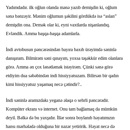
Yadımdadır. ilk oğlun olanda mənə yazıb demişdin ki, oğlum
sənə bənzəyir. Mənim oğlumun şəkilini gördükdə isə “aslan”
demişdin ona. Demək olar ki, eyni vaxtlarda nişanlandıq.
Evləndik. Amma başqa-başqa adamlarla.
İndi avtobusun pəncərəsindən bayıra baxıb ürəyimdə səninlə
danışıram. Bilmirəm səni qınayım, yoxsa təşəkkür edim olanlara
görə. Amma ən çox lənətləmək istəyirəm. Çünki sənə görə
etdiyim dua səbəbindən indi hissiyyatsızam. Bilirsən bir qadın
kimi hissiyyatsız yaşamaq necə çətindir?..
İndi səninlə aramızdakı yeganə əlaqə o sehrli pəncərədir.
Kompüter ekranı və internet. Onu tam bağlamaq da mümkün
deyil. Bəlkə də bu yaxşıdır. İllər sonra boylanıb həyatımızın
hansı mərhələdə olduğuna bir nəzər yetiririk. Həyat necə də