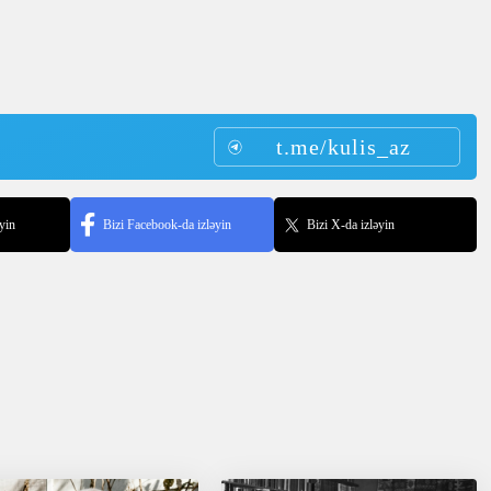
t.me/kulis_az
yin
Bizi Facebook-da izləyin
Bizi X-da izləyin