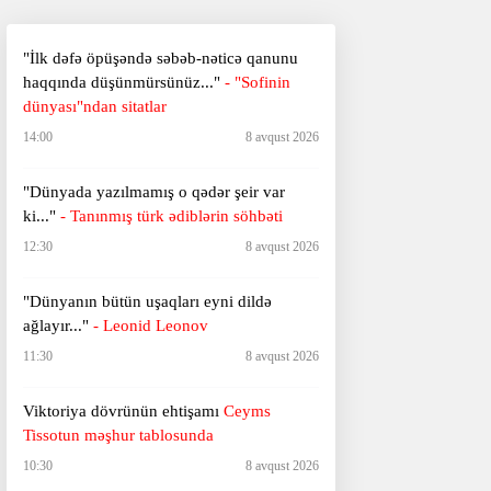
"İlk dəfə öpüşəndə səbəb-nəticə qanunu
haqqında düşünmürsünüz..."
- "Sofinin
dünyası"ndan sitatlar
14:00
8 avqust 2026
"Dünyada yazılmamış o qədər şeir var
ki..."
- Tanınmış türk ədiblərin söhbəti
12:30
8 avqust 2026
​​​​​​​"Dünyanın bütün uşaqları eyni dildə
ağlayır..."
- Leonid Leonov
11:30
8 avqust 2026
Viktoriya dövrünün ehtişamı
Ceyms
Tissotun məşhur tablosunda
10:30
8 avqust 2026