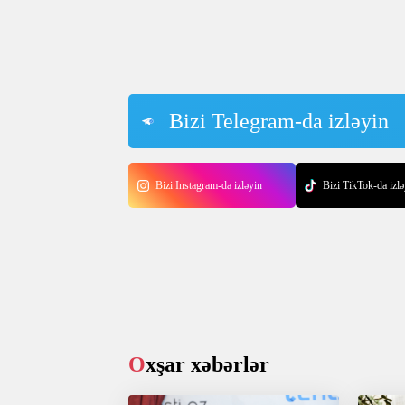
Bizi Telegram-da izləyin
Bizi Instagram-da izləyin
Bizi TikTok-da izlə
Oxşar xəbərlər