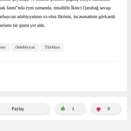
vmək fənni”ndə eyni zamanda, müəllifin İkinci Qarabağ savaşı
ərbaycan ədəbiyyatının və elmi fikrinin, incəsənətinin görkəmli
elərin bir qismi yer alıb.
bər
Ədəbiyyat
Türkiyə
Paylaş
1
0