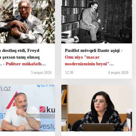
a dostluq etdi, Freyd
Pasifist mövqeli Dante aşiqi
-
a şəxsən tanış olmaq
Onu niyə "macar
..
- Pulitser mükafatlı
modernizminin beyni"
də qalan "kosmik şair"
adlandırırdılar?
5 avqust 2026
12:30
4 avqust 2026