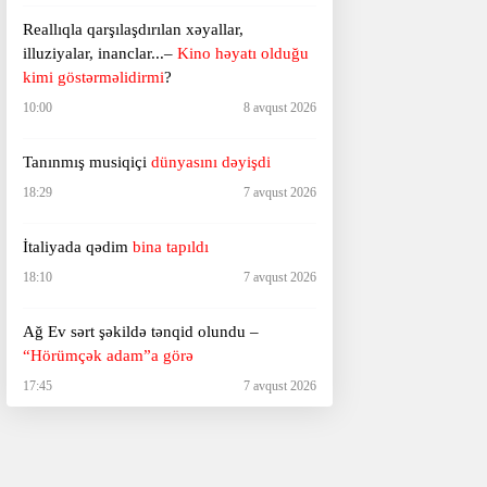
Reallıqla qarşılaşdırılan xəyallar,
illuziyalar, inanclar...–
Kino həyatı olduğu
kimi göstərməlidirmi
?
10:00
8 avqust 2026
Tanınmış musiqiçi
dünyasını dəyişdi
18:29
7 avqust 2026
İtaliyada qədim
bina tapıldı
18:10
7 avqust 2026
Ağ Ev sərt şəkildə tənqid olundu –
“Hörümçək adam”a görə
17:45
7 avqust 2026
Faşistlərin və kilsənin qəzəbinə səbəb olan
rəssam
– Onun əsərləri niyə qadağan