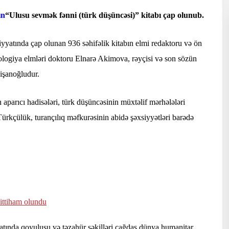
ın
“Ulusu sevmək fənni (türk düşüncəsi)” kitabı çap olunub.
riyyatında çap olunan 936 səhifəlik kitabın elmi redaktoru və ön
ilologiya elmləri doktoru Elnarə Akimova, rəyçisi və son sözün
işanoğludur.
 aparıcı hadisələri, türk düşüncəsinin müxtəlif mərhələləri
 Türkçülük, turançılıq məfkurəsinin abidə şəxsiyyətləri barədə
ittiham olundu
tında qoyuluşu və təzahür şəkilləri çağdaş dünya humanitar