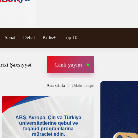
Sənət
Debat
Kulis+
Top 10
rixi Şəxsiyyət
Canlı yayım
Ana səhifə
Ədəbi tənqid