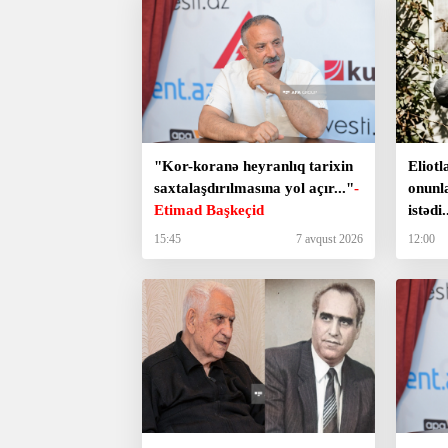
"Kor-koranə heyranlıq tarixin
Eliotl
saxtalaşdırılmasına yol açır..."
-
onunl
Etimad Başkeçid
istədi.
kölgə
15:45
7 avqust 2026
12:00