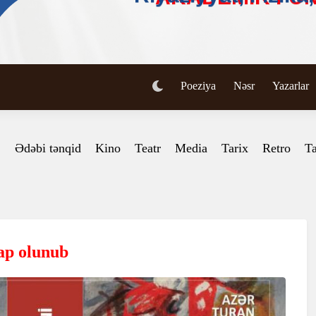
Poeziya
Nəsr
Yazarlar
Ədəbi tənqid
Kino
Teatr
Media
Tarix
Retro
Ta
çap olunub