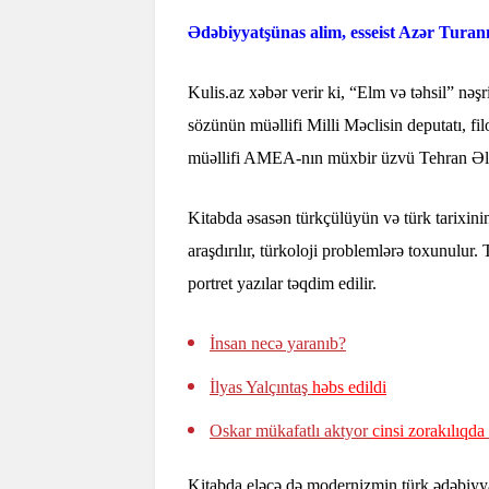
Ədəbiyyatşünas alim, esseist Azər Turan
Kulis.az xəbər verir ki, “Elm və təhsil” nəş
sözünün müəllifi Milli Məclisin deputatı, f
müəllifi AMEA-nın müxbir üzvü Tehran Əl
Kitabda əsasən türkçülüyün və türk tarixinin
araşdırılır, türkoloji problemlərə toxunulur.
portret yazılar təqdim edilir.
İnsan necə yaranıb?
İlyas Yalçıntaş
həbs edildi
Oskar mükafatlı aktyor
cinsi zorakılıqda
Kitabda eləcə də modernizmin türk ədəbiyya