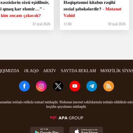
əssislərin sözü eşidilmir,
Həqiqətənmi kitabın rəqibi
ai qınaq kar eləmir…"
-
sosial şəbəkələrdir?
- Mətanət
ə kim əncam çəkəcək?
Vahid
31 iyul 2026
11:00
30 iyul 2026
QQIMIZDA
ƏLAQƏ
ARXİV
SAYTDA REKLAM
MƏXFİLİK SİYA
matdan istifadə etdikdə istinad mütləqdir. Məlumat internet səhifələrində istifadə edildikdə mü
keçidin qoyulması mütləqdir.