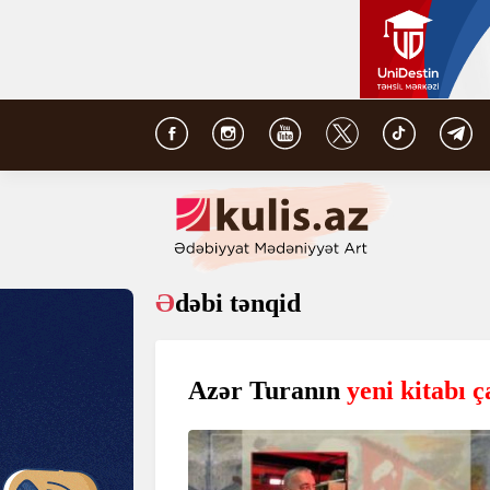
Ədəbi tənqid
Azər Turanın
yeni kitabı 