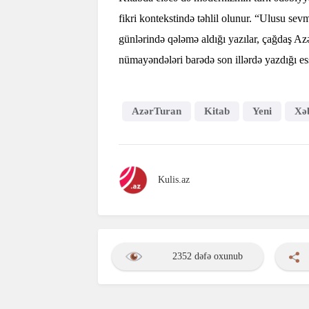
fikri kontekstində təhlil olunur. “Ulusu se
günlərində qələmə aldığı yazılar, çağdaş Az
nümayəndələri barədə son illərdə yazdığı ess
AzərTuran
Kitab
Yeni
Xə
Kulis.az
2352 dəfə oxunub