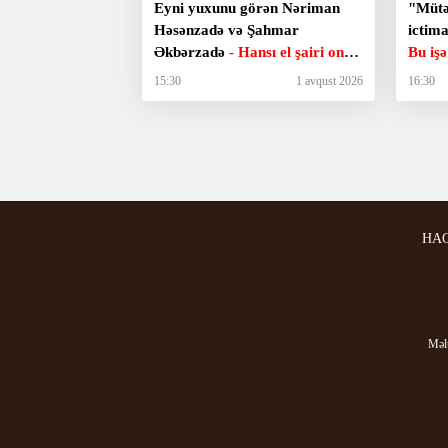
Eyni yuxunu görən Nəriman
"Mütəx
Həsənzadə və Şahmar
ictim
Əkbərzadə
- Hansı el şairi ona
Bu iş
buta vermişdi?
15:30
1 avqust 2026
16:30
HA
Məlu