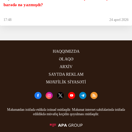
barədə nə yazmışdı?
17:48
24 aprel 2026
HAQQIMIZDA
ƏLAQƏ
ARXİV
SAYTDA REKLAM
MƏXFİLİK SİYASƏTİ
Məlumatdan istifadə etdikdə istinad mütləqdir. Məlumat internet səhifələrində istifadə
edildikdə müvafiq keçidin qoyulması mütləqdir.