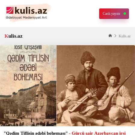
Canlı yayım
Kulis.az
Kulis.az
"Qədim Tiflisin ədəbi boheması"
- Gürcü şair Azərbaycan irsi